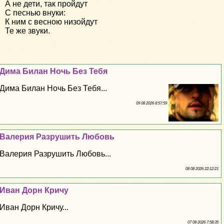
А не дети, так пройдут
С песнью внуки:
К ним с весною низойдут
Те же звуки.
Дима Билан Ночь Без Тебя
Дима Билан Ночь Без Тебя...
09 08 2026 8:57:59
Валерия Разрушить Любовь
Валерия Разрушить Любовь...
08 08 2026 22:12:21
Иван Дорн Кричу
Иван Дорн Кричу...
07 08 2026 7:58:35