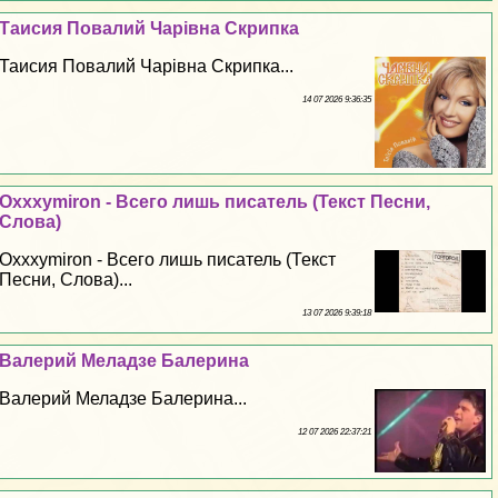
Таисия Повалий Чарівна Скрипка
Таисия Повалий Чарівна Скрипка...
14 07 2026 9:36:35
Oxxxymiron - Всего лишь писатель (Текст Песни,
Слова)
Oxxxymiron - Всего лишь писатель (Текст
Песни, Слова)...
13 07 2026 9:39:18
Валерий Меладзе Балерина
Валерий Меладзе Балерина...
12 07 2026 22:37:21