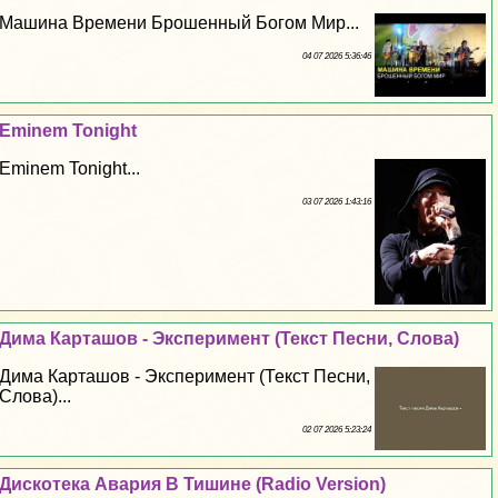
Машина Времени Брошенный Богом Мир...
04 07 2026 5:36:46
Eminem Tonight
Eminem Tonight...
03 07 2026 1:43:16
Дима Карташов - Эксперимент (Текст Песни, Слова)
Дима Карташов - Эксперимент (Текст Песни,
Слова)...
02 07 2026 5:23:24
Дискотека Авария В Тишине (Radio Version)