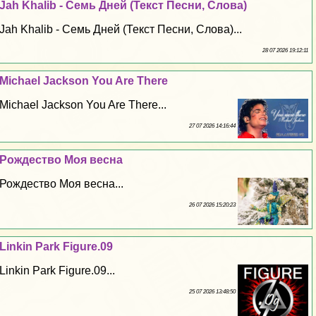
Jah Khalib - Семь Дней (Текст Песни, Слова)
Jah Khalib - Семь Дней (Текст Песни, Слова)...
28 07 2026 19:12:11
Michael Jackson You Are There
Michael Jackson You Are There...
27 07 2026 14:16:44
Рождество Моя весна
Рождество Моя весна...
26 07 2026 15:20:23
Linkin Park Figure.09
Linkin Park Figure.09...
25 07 2026 13:48:50