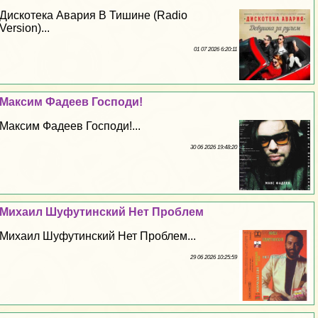
Дискотека Авария В Тишине (Radio
Version)...
01 07 2026 6:20:11
Максим Фадеев Господи!
Максим Фадеев Господи!...
30 06 2026 19:48:20
Михаил Шуфутинский Нет Проблем
Михаил Шуфутинский Нет Проблем...
29 06 2026 10:25:59