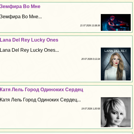
Земфира Во Мне
Земфира Во Мне...
21 07 2026 13:38:36
Lana Del Rey Lucky Ones
Lana Del Rey Lucky Ones...
20 07 2026 0:13:34
Катя Лель Город Одиноких Сердец
Катя Лель Город Одиноких Сердец...
19 07 2026 1:20:58