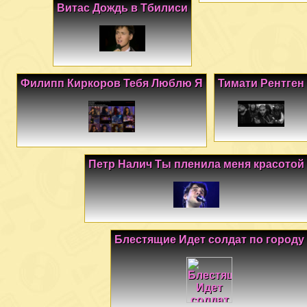
Витас Дождь в Тбилиси
Филипп Киркоров Тебя Люблю Я
Тимати Рентген
Петр Налич Ты пленила меня красотой
Блестящие Идет солдат по городу