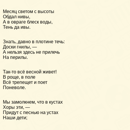
Месяц светом с высоты
Обдал нивы,
А в овраге блеск воды,
Тень да ивы.
Знать, давно в плотине течь:
Доски гнилы, —
А нельзя здесь не прилечь
На перилы.
Так-то всё весной живет!
В роще, в поле
Всё трепещет и поет
Поневоле.
Мы замолкнем, что в кустах
Хоры эти, —
Придут с песнью на устах
Наши дети;