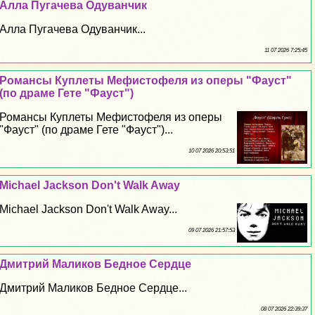
Алла Пугачева Одуванчик
Алла Пугачева Одуванчик...
11 07 2026 7:25:45
Романсы Куплеты Мефистофеля из оперы "Фауст"
(по драме Гете "Фауст")
Романсы Куплеты Мефистофеля из оперы
"Фауст" (по драме Гете "Фауст")...
10 07 2026 20:53:51
Michael Jackson Don't Walk Away
Michael Jackson Don't Walk Away...
09 07 2026 21:57:53
Дмитрий Маликов Бедное Сердце
Дмитрий Маликов Бедное Сердце...
08 07 2026 22:39:37