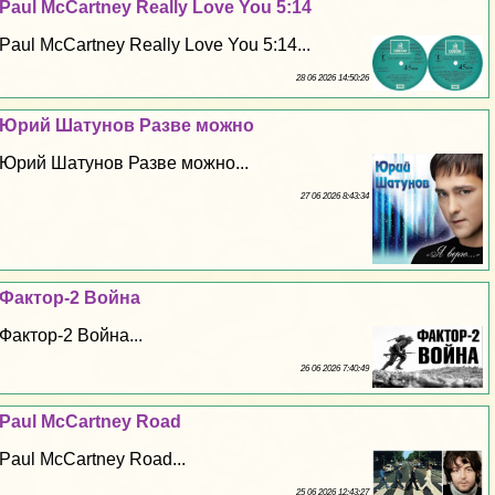
Paul McCartney Really Love You 5:14
Paul McCartney Really Love You 5:14...
28 06 2026 14:50:26
Юрий Шатунов Разве можно
Юрий Шатунов Разве можно...
27 06 2026 8:43:34
Фактор-2 Война
Фактор-2 Война...
26 06 2026 7:40:49
Paul McCartney Road
Paul McCartney Road...
25 06 2026 12:43:27