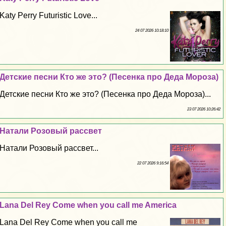
Katy Perry Futuristic Love...
24 07 2026 10:18:10
Детские песни Кто же это? (Песенка про Деда Мороза)
Детские песни Кто же это? (Песенка про Деда Мороза)...
23 07 2026 10:26:42
Натали Розовый рассвет
Натали Розовый рассвет...
22 07 2026 9:16:54
Lana Del Rey Come when you call me America
Lana Del Rey Come when you call me