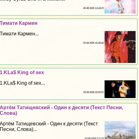
06 08 2026 13:34:15
Тимати Кармен
Тимати Кармен...
05 08 2026 16:28:42
1.KLa$ King of sех
1.KLa$ King of sех...
04 08 2026 22:20:51
Артём Татищевский - Один к десяти (Текст Песни,
Слова)
Артём Татищевский - Один к десяти (Текст
Песни, Слова)...
03 08 2026 5:11:25