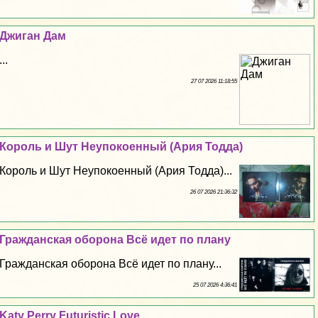
Джиган Дам
...
27 07 2026 11:18:55
Король и Шут Неупокоенный (Ария Тодда)
Король и Шут Неупокоенный (Ария Тодда)...
26 07 2026 21:36:32
Гражданская оборона Всё идет по плану
Гражданская оборона Всё идет по плану...
25 07 2026 4:36:41
Katy Perry Futuristic Love