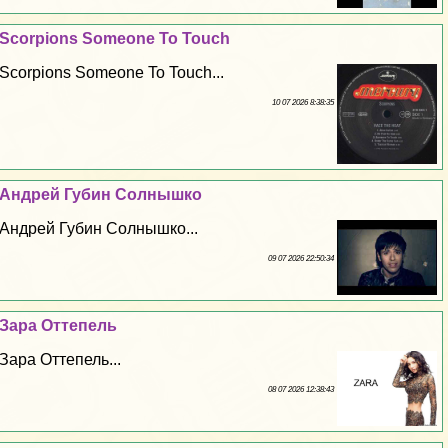
Scorpions Someone To Touch
Scorpions Someone To Touch...
10 07 2026 8:38:35
Андрей Губин Солнышко
Андрей Губин Солнышко...
09 07 2026 22:50:34
Зара Оттепель
Зара Оттепель...
08 07 2026 12:38:43