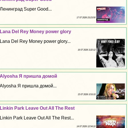
Ленинград Super Good...
17 07 2026 23:23:50
Lana Del Rey Money power glory
Lana Del Rey Money power glory...
16 07 2026 3:22:12
Alyosha Я пришла домой
Alyosha Я пришла домой...
15 07 2026 3:53:33
Linkin Park Leave Out All The Rest
Linkin Park Leave Out All The Rest...
14 07 2026 12:54:10