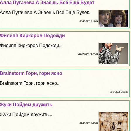
Алла Пугачева А Знаешь Всё Ещё Будет
Алла Пугачева А Знаешь Всё Ещё Будет...
07 07 2026 9:13:35
Филипп Киркоров Подожди
Филипп Киркоров Подожди...
06 07 2026 14:22:39
Brainstorm Гори, гори ясно
Brainstorm Гори, гори ясно...
05 07 2026 0:55:38
Жуки Пойдем дружить
Жуки Пойдем дружить...
04 07 2026 5:31:46