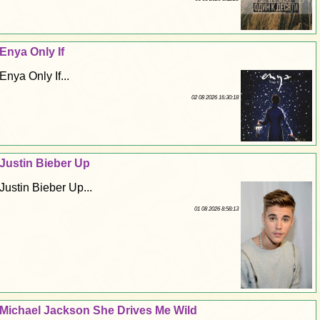
Enya Only If
Enya Only If...
02 08 2026 16:30:18
Justin Bieber Up
Justin Bieber Up...
01 08 2026 8:58:13
Michael Jackson She Drives Me Wild