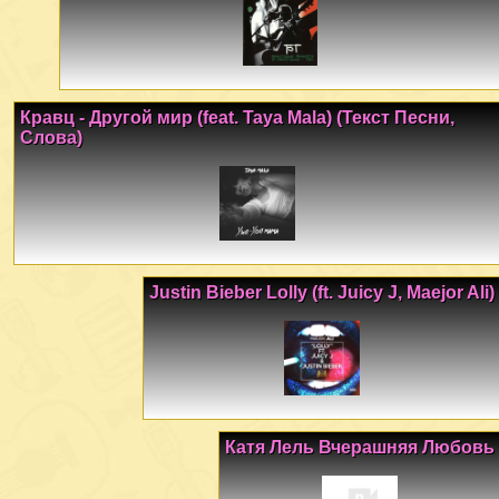
Кравц - Другой мир (feat. Taya Mala) (Текст Песни,
Слова)
Justin Bieber Lolly (ft. Juicy J, Maejor Ali)
Катя Лель Вчерашняя Любовь