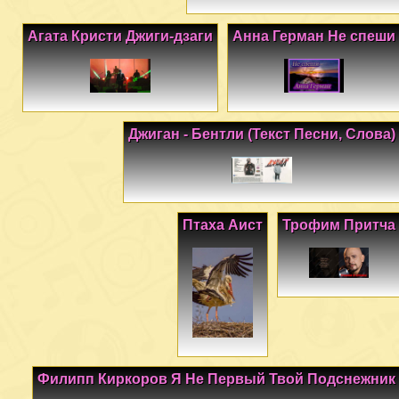
Агата Кристи Джиги-дзаги
Анна Герман Не спеши
Джиган - Бентли (Текст Песни, Слова)
Птаха Аист
Трофим Притча
Филипп Киркоров Я Не Первый Твой Подснежник