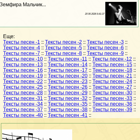
Земфира Мальчик...
20 06 2026 6:41:37
Еще:
Тексты песен -1
::
Тексты песен -2
::
Тексты песен -3
::
Тексты песен -4
::
Тексты песен -5
::
Тексты песен -6
::
Тексты песен -7
::
Тексты песен -8
::
Тексты песен -9
::
Тексты песен -10
::
Тексты песен -11
::
Тексты песен -12
::
Тексты песен -13
::
Тексты песен -14
::
Тексты песен -15
::
Тексты песен -16
::
Тексты песен -17
::
Тексты песен -18
::
Тексты песен -19
::
Тексты песен -20
::
Тексты песен -21
::
Тексты песен -22
::
Тексты песен -23
::
Тексты песен -24
::
Тексты песен -25
::
Тексты песен -26
::
Тексты песен -27
::
Тексты песен -28
::
Тексты песен -29
::
Тексты песен -30
::
Тексты песен -31
::
Тексты песен -32
::
Тексты песен -33
::
Тексты песен -34
::
Тексты песен -35
::
Тексты песен -36
::
Тексты песен -37
::
Тексты песен -38
::
Тексты песен -39
::
Тексты песен -40
::
Тексты песен -41
::