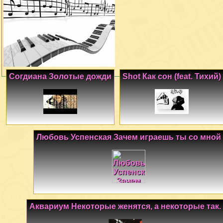
Согдиана Золотые дожди
Shot Как сон (feat. Тихий)
Любовь Успенская Зачем играешь ты со мной
Аквариум Некоторые женятся, а некоторые так.