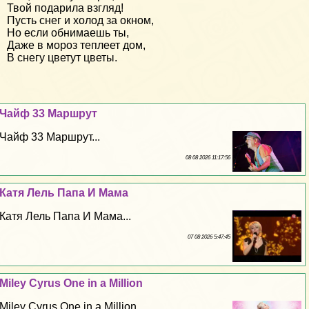
Твой подарила взгляд!
Пусть снег и холод за окном,
Но если обнимаешь ты,
Даже в мороз теплеет дом,
В снегу цветут цветы.
Чайф 33 Маршрут
Чайф 33 Маршрут...
08 08 2026 11:17:56
Катя Лель Папа И Мама
Катя Лель Папа И Мама...
07 08 2026 5:47:45
Miley Cyrus One in a Million
Miley Cyrus One in a Million...