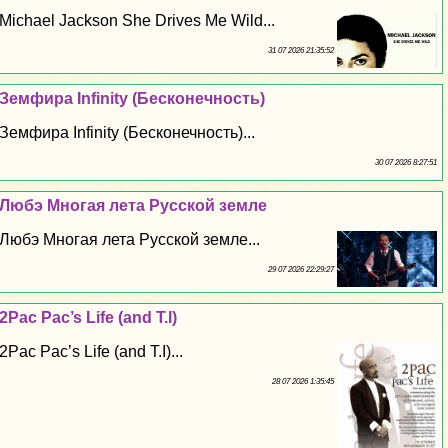
Michael Jackson She Drives Me Wild...
31 07 2026 21:35:52
Земфира Infinity (Бесконечность)
Земфира Infinity (Бесконечность)...
30 07 2026 8:27:51
Любэ Многая лета Русской земле
Любэ Многая лета Русской земле...
29 07 2026 22:29:27
2Pac Pac’s Life (and T.I)
2Pac Pac’s Life (and T.I)...
28 07 2026 1:35:45