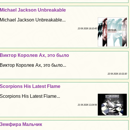
Michael Jackson Unbreakable
Michael Jackson Unbreakable...
23 06 2026 18:10:45
Виктор Королев Ах, это было
Виктор Королев Ах, это было...
22 06 2026 10:33:30
Scorpions His Latest Flame
Scorpions His Latest Flame...
21 06 2026 13:24:56
Земфира Мальчик