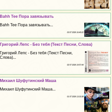
Bahh Tee Пора завязывать
Bahh Tee Пора завязывать...
03 07 2026 16:40:22
Григорий Лепс - Без тебя (Текст Песни, Слова)
Григорий Лепс - Без тебя (Текст Песни,
Слова)...
02 07 2026 19:57:44
Михаил Шуфутинский Маша
Михаил Шуфутинский Маша...
01 07 2026 13:33:38