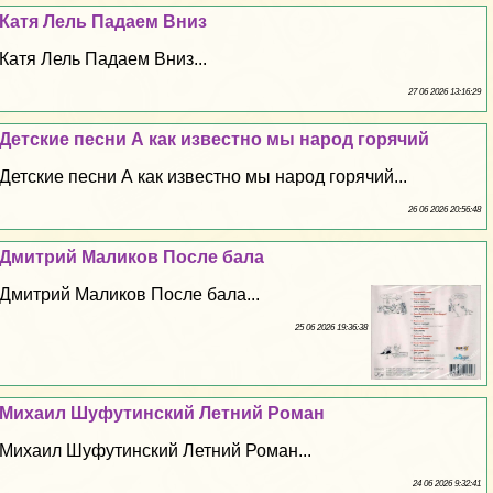
Катя Лель Падаем Вниз
Катя Лель Падаем Вниз...
27 06 2026 13:16:29
Детские песни А как известно мы народ горячий
Детские песни А как известно мы народ горячий...
26 06 2026 20:56:48
Дмитрий Маликов После бала
Дмитрий Маликов После бала...
25 06 2026 19:36:38
Михаил Шуфутинский Летний Роман
Михаил Шуфутинский Летний Роман...
24 06 2026 9:32:41