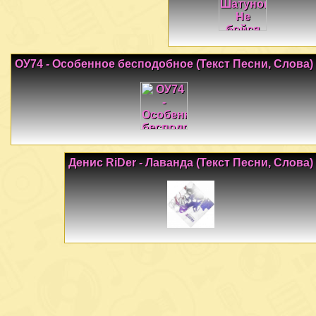
ОУ74 - Особенное бесподобное (Текст Песни, Слова)
Денис RiDer - Лаванда (Текст Песни, Слова)