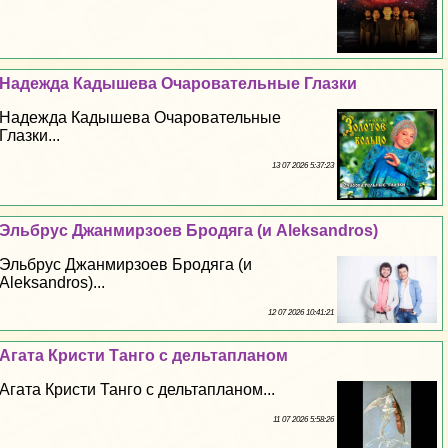
Надежда Кадышева Очаровательные Глазки
Надежда Кадышева Очаровательные
Глазки...
13 07 2026 5:37:23
Эльбрус Джанмирзоев Бродяга (и Aleksandros)
Эльбрус Джанмирзоев Бродяга (и
Aleksandros)...
12 07 2026 10:41:21
Агата Кристи Танго с дельтапланом
Агата Кристи Танго с дельтапланом...
11 07 2026 5:58:26