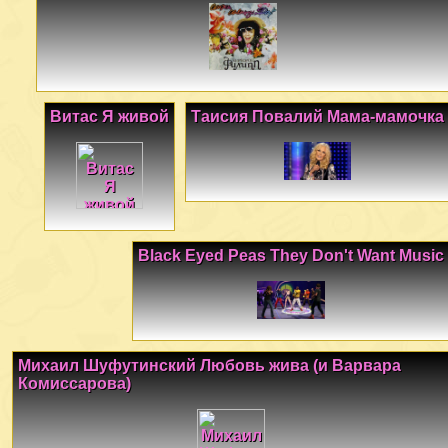
Витас Я живой
Таисия Повалий Мама-мамочка
Black Eyed Peas They Don't Want Music
Михаил Шуфутинский Любовь жива (и Варвара
Комиссарова)