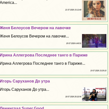
America...
21 07 2026 15:13:40
Женя Белоусов Вечером на лавочке
Женя Белоусов Вечером на лавочке...
20 07 2026 6:49:51
Ирина Аллегрова Последнее танго в Париже
Ирина Аллегрова Последнее танго в Париже...
19 07 2026 15:29:10
Игорь Саруханов До утра
Игорь Саруханов До утра...
18 07 2026 20:32:56
Ленинград Super Good