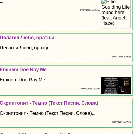
...
07 07 2026 18:22:56
Пелагея Любо, братцы
Пелагея Любо, братцы...
06 07 2026 3:35:52
Eminem Doe Ray Me
Eminem Doe Ray Me...
05 07 2026 0:14:32
Скриптонит - Темно (Текст Песни, Слова)
Скриптонит - Темно (Текст Песни, Слова)...
04 07 2026 6:27:25