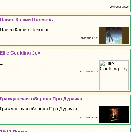
27 07 2026 8:58:27
Павел Кашин Полночь
Павел Кашин Полночь...
26 07 2026 8:11:31
Ellie Goulding Joy
...
25 07 2026 10:27:35
Гражданская оборона Про Дypaчка
Гражданская оборона Про Дypaчка...
24 07 2026 23:32:52
25/17 Поезд