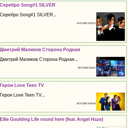
Серебро Song#1 SILVER
Серебро Song#1 SILVER...
10 07 2026 13:55:15
Дмитрий Маликов Сторона Родная
Дмитрий Маликов Сторона Родная...
09 07 2026 9:50:21
Герои Love Teen TV
Герои Love Teen TV...
08 07 2026 19:56:46
Ellie Goulding Life round here (feat. Angel Haze)