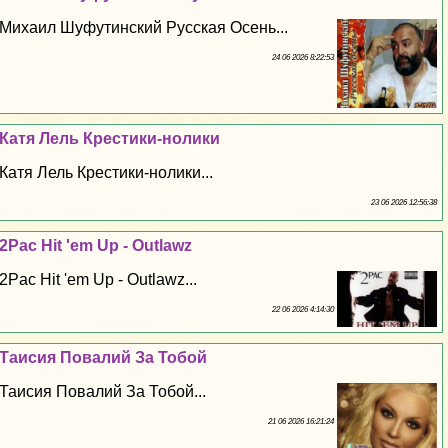
Михаил Шуфутинский Русская Осень...
24 06 2026 8:22:53
Катя Лель Крестики-нолики
Катя Лель Крестики-нолики...
23 06 2026 12:56:38
2Pac Hit 'em Up - Outlawz
2Pac Hit 'em Up - Outlawz...
22 06 2026 4:14:30
Таисия Повалий За Тобой
Таисия Повалий За Тобой...
21 06 2026 16:21:24