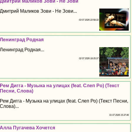
Дмитрий Маликов Зови - Не Зови
Дмитрий Маликов Зови - Не Зови...
03 07 2026 22:58:33
Ленинград Родная
Ленинград Родная...
02 07 2026 18:35:37
Рем Дигга - Музыка на улицах (feat. Слеп Ро) (Текст
Песни, Слова)
Рем Дигга - Музыка на улицах (feat. Слеп Ро) (Текст Песни,
Слова)...
01 07 2026 15:37:46
Алла Пугачева Хочется