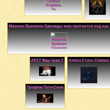
Машина Времени Однажды мир прогнется под нас
25/17 Жду чуда 2
Алиса Стать Севера
Трофим Тетя Соня