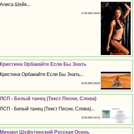
Алиса Шейк...
27 06 2026 5:49:42
Кристина Орбакайте Если Бы Знать
Кристина Орбакайте Если Бы Знать...
26 06 2026 0:46:29
ЛСП - Белый танец (Текст Песни, Слова)
ЛСП - Белый танец (Текст Песни, Слова)...
25 06 2026 2:47:16
Михаил Шуфутинский Русская Осень