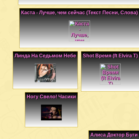
Каста - Лучше, чем сейчас (Текст Песни, Слова)
Линда На Седьмом Небе
Shot Время (ft Elvira T)
Ногу Свело! Часики
Алиса Доктор Буги