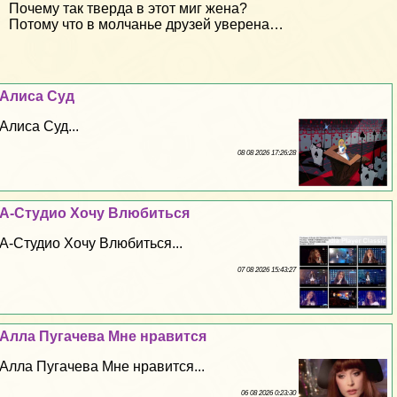
Почему так тверда в этот миг жена?
Потому что в молчанье друзей уверена…
Алиса Суд
Алиса Суд...
08 08 2026 17:26:28
А-Студио Хочу Влюбиться
А-Студио Хочу Влюбиться...
07 08 2026 15:43:27
Алла Пугачева Мне нравится
Алла Пугачева Мне нравится...
06 08 2026 0:23:30