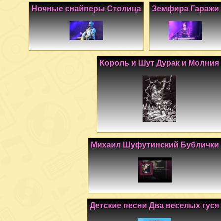
Ночные снайперы Столица
Земфира Гаражи
Король и Шут Дурак и Молния
Михаил Шуфутинский Бублички
Детские песни Два веселых гуся