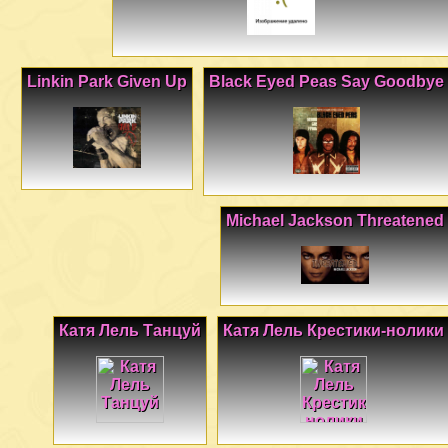
Linkin Park Given Up
Black Eyed Peas Say Goodbye
Michael Jackson Threatened
Катя Лель Танцуй
Катя Лель Крестики-нолики