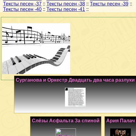
Тексты песен -37
::
Тексты песен -38
::
Тексты песен -39
::
Тексты песен -40
::
Тексты песен -41
::
Сурганова и Оркестр Двадцать два часа разлуки
Слёзы Асфальта За спиной
Ария Палач