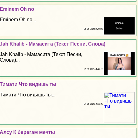
Eminem Oh no
Eminem Oh no...
26 06 2026 5:24:53
Jah Khalib - Мамасита (Текст Песни, Слова)
Jah Khalib - Мамасита (Текст Песни,
Слова)...
25 06 2026 4:33:17
Тимати Что видишь ты
Тимати Что видишь ты...
24 06 2026 4:55:49
Алсу К берегам мечты