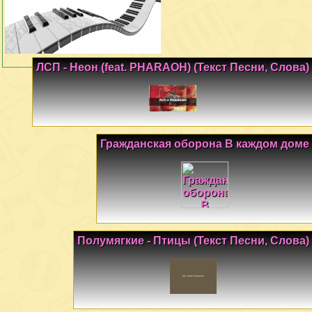
ЛСП - Неон (feat. PHARAOH) (Текст Песни, Слова)
Гражданская оборона В каждом доме
Полумягкие - Птицы (Текст Песни, Слова)