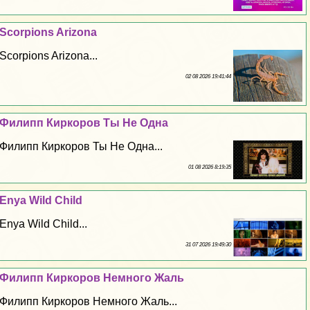
Scorpions Arizona
Scorpions Arizona...
02 08 2026 19:41:44
Филипп Киркоров Ты Не Одна
Филипп Киркоров Ты Не Одна...
01 08 2026 8:19:35
Enya Wild Child
Enya Wild Child...
31 07 2026 19:49:30
Филипп Киркоров Немного Жаль
Филипп Киркоров Немного Жаль...