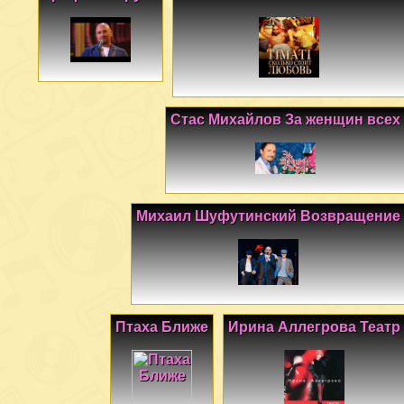
Стас Михайлов За женщин всех
Михаил Шуфутинский Возвращение
Птаха Ближе
Ирина Аллегрова Театр