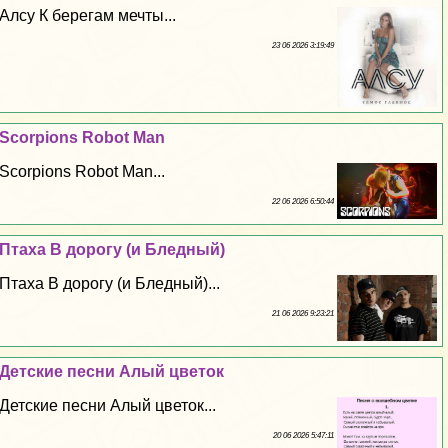
Алсу К берегам мечты...
23 06 2026 3:19:49
Scorpions Robot Man
Scorpions Robot Man...
22 06 2026 6:50:44
Птаха В дорогу (и Бледный)
Птаха В дорогу (и Бледный)...
21 06 2026 9:23:21
Детские песни Алый цветок
Детские песни Алый цветок...
20 06 2026 5:47:11