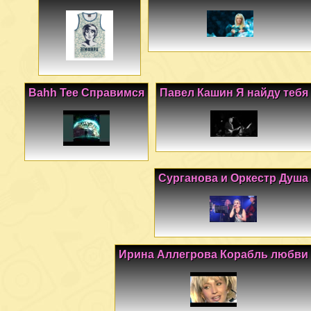
Bahh Tee Справимся
Павел Кашин Я найду тебя
Сурганова и Оркестр Душа
Ирина Аллегрова Корабль любви