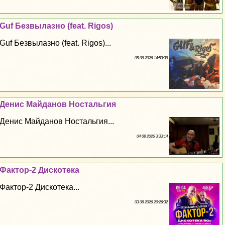
Guf Безвылазно (feat. Rigos)
Guf Безвылазно (feat. Rigos)...
05 08 2026 14:53:39
Денис Майданов Ностальгия
Денис Майданов Ностальгия...
04 08 2026 3:33:14
Фактор-2 Дискотека
Фактор-2 Дискотека...
03 08 2026 20:26:32