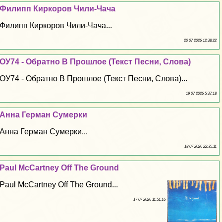
Филипп Киркоров Чили-Чача
Филипп Киркоров Чили-Чача...
20 07 2026 12:38:22
ОУ74 - Обратно В Прошлое (Текст Песни, Слова)
ОУ74 - Обратно В Прошлое (Текст Песни, Слова)...
19 07 2026 5:37:18
Анна Герман Сумерки
Анна Герман Сумерки...
18 07 2026 22:35:11
Paul McCartney Off The Ground
Paul McCartney Off The Ground...
17 07 2026 11:51:16