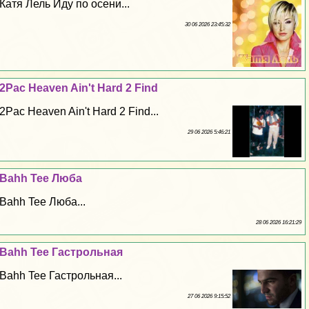
Катя Лель Иду по осени...
30 06 2026 23:45:32
2Pac Heaven Ain't Hard 2 Find
2Pac Heaven Ain't Hard 2 Find...
29 06 2026 5:46:21
Bahh Tee Люба
Bahh Tee Люба...
28 06 2026 16:21:29
Bahh Tee Гастрольная
Bahh Tee Гастрольная...
27 06 2026 9:15:52