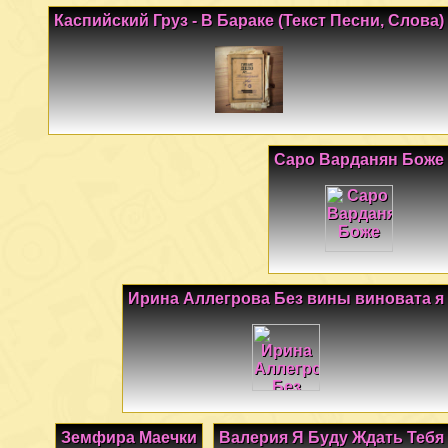
Каспийский Груз - В Бараке (Текст Песни, Слова)
Саро Варданян Боже
Ирина Аллегрова Без вины виновата я
Земфира Маечки
Валерия Я Буду Ждать Тебя