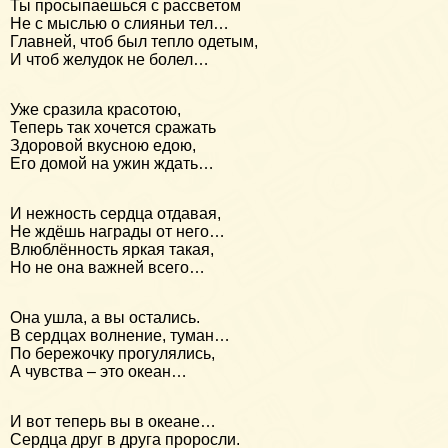
Ты просыпаешься с рассветом
Не с мыслью о слияньи тел…
Главней, чтоб был тепло одетым,
И чтоб желудок не болел…
Уже сразила красотою,
Теперь так хочется сражать
Здоровой вкусною едою,
Его домой на ужин ждать…
И нежность сердца отдавая,
Не ждёшь награды от него…
Влюблённость яркая такая,
Но не она важней всего…
Она ушла, а вы остались.
В сердцах волнение, туман…
По бережочку прогулялись,
А чувства – это океан…
И вот теперь вы в океане…
Сердца друг в друга проросли.