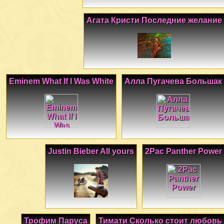
Агата Кристи Последние желание
Eminem What If I Was White
Алла Пугачева Большак
Justin Bieber All yours
2Pac Panther Power
Трофим Паруса
Тимати Сколько стоит любовь