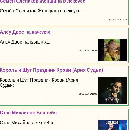
Семён Слепаков Женщина в лексусе
Семён Слепаков Женщина в лексусе...
10 07 2026 1:14:18
Алсу Двое на качелях
Алсу Двое на качелях...
09 07 2026 1:18:51
Король и Шут Праздник Крови (Ария Судьи)
Король и Шут Праздник Крови (Ария
Судьи)...
08 07 2026 0:16:34
Стас Михайлов Без тебя
Стас Михайлов Без тебя...