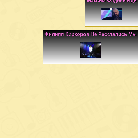
Максим Фадеев Иди
Филипп Киркоров Не Расстались Мы