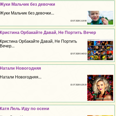
Жуки Мальчик без дeвoчки
Жуки Мальчик без дeвoчки...
03 07 2026 3:19:56
Кристина Орбакайте Давай, Не Портить Вечер
Кристина Орбакайте Давай, Не Портить
Вечер...
02 07 2026 0:40:53
Натали Новогодняя
Натали Новогодняя...
01 07 2026 6:29:39
Катя Лель Иду по осени