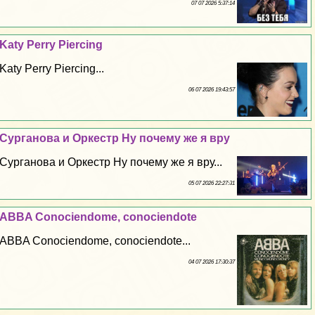
07 07 2026 5:37:14
Katy Perry Piercing
Katy Perry Piercing...
06 07 2026 19:43:57
Сурганова и Оркестр Ну почему же я вру
Сурганова и Оркестр Ну почему же я вру...
05 07 2026 22:27:31
ABBA Conociendome, conociendote
ABBA Conociendome, conociendote...
04 07 2026 17:30:37