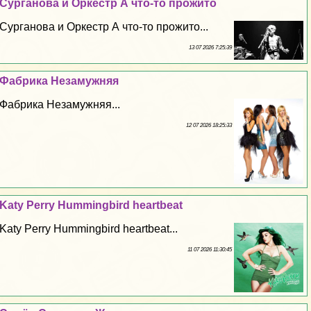
Сурганова и Оркестр А что-то прожито
Сурганова и Оркестр А что-то прожито...
13 07 2026 7:25:39
Фабрика Незамужняя
Фабрика Незамужняя...
12 07 2026 18:25:33
Katy Perry Hummingbird heartbeat
Katy Perry Hummingbird heartbeat...
11 07 2026 11:30:45