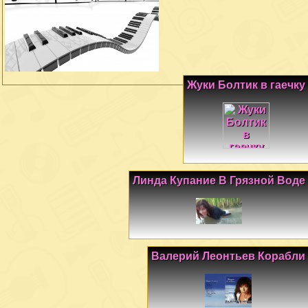
Жуки Болтик в гаечку
Линда Купание В Грязной Воде
Валерий Леонтьев Корабли