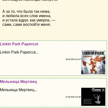
А за то, что была так нема,
и любила всех слов имена,
и устала вдруг, как умерла, —
сами, сами воспойте меня.
Linkin Park Papercut
Linkin Park Papercut...
08 08 2026 6:21:57
Мельница Мертвец
Мельница Мертвец...
07 08 2026 5:21:48