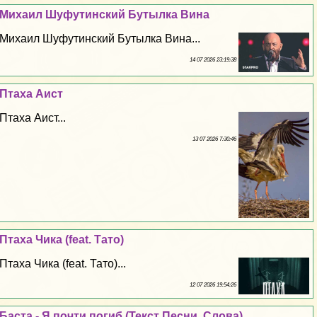
Михаил Шуфутинский Бутылка Вина
Михаил Шуфутинский Бутылка Вина...
14 07 2026 23:19:38
Птаха Аист
Птаха Аист...
13 07 2026 7:30:46
Птаха Чика (feat. Тато)
Птаха Чика (feat. Тато)...
12 07 2026 19:54:26
Баста - Я почти погиб (Текст Песни, Слова)