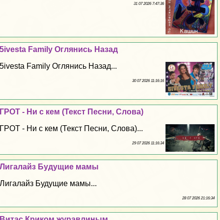
31 07 2026 7:47:36
5ivesta Family Оглянись Назад
5ivesta Family Оглянись Назад...
30 07 2026 11:16:16
ГРОТ - Ни с кем (Текст Песни, Слова)
ГРОТ - Ни с кем (Текст Песни, Слова)...
29 07 2026 11:16:34
Лигалайз Будущие мамы
Лигалайз Будущие мамы...
28 07 2026 21:16:34
Витас Криком журавлиным