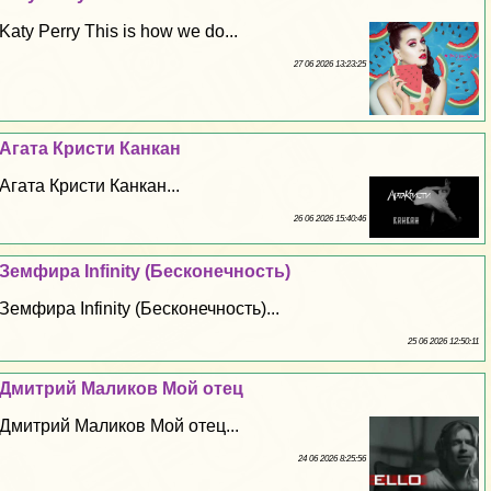
Katy Perry This is how we do...
27 06 2026 13:23:25
Агата Кристи Канкан
Агата Кристи Канкан...
26 06 2026 15:40:46
Земфира Infinity (Бесконечность)
Земфира Infinity (Бесконечность)...
25 06 2026 12:50:11
Дмитрий Маликов Мой отец
Дмитрий Маликов Мой отец...
24 06 2026 8:25:56