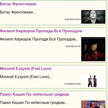
Витас Фронтовики
Витас Фронтовики...
03 08 2026 22:45:13
Филипп Киркоров Пропади Всё Пропадом
Филипп Киркоров Пропади Всё Пропадом...
02 08 2026 2:47:42
Morandi Ezayem (Feel Love)
Morandi Ezayem (Feel Love)...
01 08 2026 14:10:56
Павел Кашин По небесным грядкам
Павел Кашин По небесным грядкам...