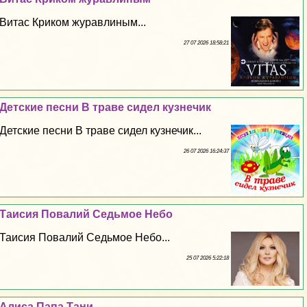
Витас Криком журавлиным...
27 07 2026 18:58:21
Детские песни В траве сидел кузнечик
Детские песни В траве сидел кузнечик...
26 07 2026 16:24:37
Таисия Повалий Седьмое Небо
Таисия Повалий Седьмое Небо...
25 07 2026 5:22:18
Алиса Папа Тани