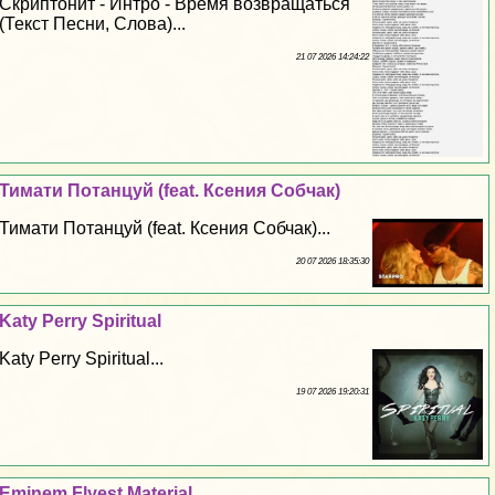
Скриптонит - Интро - Время возвращаться
(Текст Песни, Слова)...
21 07 2026 14:24:22
Тимати Потанцуй (feat. Ксения Собчак)
Тимати Потанцуй (feat. Ксения Собчак)...
20 07 2026 18:35:30
Katy Perry Spiritual
Katy Perry Spiritual...
19 07 2026 19:20:31
Eminem Flyest Material