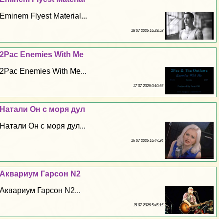
Eminem Flyest Material...
18 07 2026 16:29:58
2Pac Enemies With Me
2Pac Enemies With Me...
17 07 2026 0:10:55
Натали Он с моря дул
Натали Он с моря дул...
16 07 2026 16:47:24
Аквариум Гарсон N2
Аквариум Гарсон N2...
15 07 2026 5:45:15