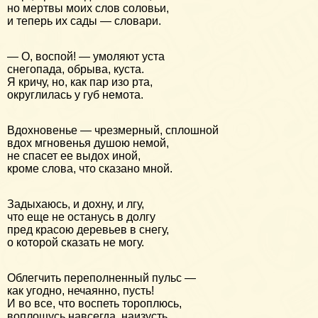
но мертвы моих слов соловьи,
и теперь их сады — словари.
— О, воспой! — умоляют уста
снегопада, обрыва, куста.
Я кричу, но, как пар изо рта,
округлилась у губ немота.
Вдохновенье — чрезмерный, сплошной
вдох мгновенья душою немой,
не спасет ее выдох иной,
кроме слова, что сказано мной.
Задыхаюсь, и дохну, и лгу,
что еще не останусь в долгу
пред красою деревьев в снегу,
о которой сказать не могу.
Облегчить переполненный пульс —
как угодно, нечаянно, пусть!
И во все, что воспеть тороплюсь,
воплощусь навсегда, наизусть.