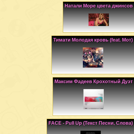
Натали Море цвета джинсов
Тимати Молодая кровь (feat. Мот)
Максим Фадеев Крохотный Дуэт
FACE - Pull Up (Текст Песни, Слова)