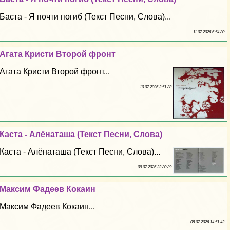
Баста - Я почти погиб (Текст Песни, Слова)...
11 07 2026 6:54:30
Агата Кристи Второй фронт
Агата Кристи Второй фронт...
10 07 2026 2:51:33
Каста - Алёнаташа (Текст Песни, Слова)
Каста - Алёнаташа (Текст Песни, Слова)...
09 07 2026 22:30:39
Максим Фадеев Кокаин
Максим Фадеев Кокаин...
08 07 2026 14:51:42