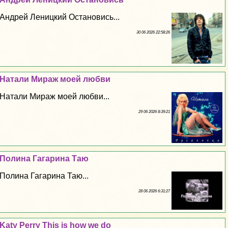
Андрей Леницкий Остановись...
30 06 2026 22:58:26
Натали Мираж моей любви
Натали Мираж моей любви...
29 06 2026 8:39:21
Полина Гагарина Таю
Полина Гагарина Таю...
28 06 2026 6:31:27
Katy Perry This is how we do