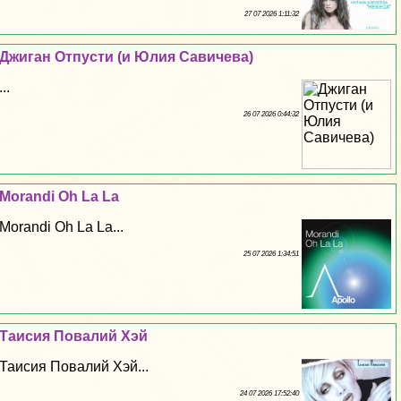
27 07 2026 1:11:32
Джиган Отпусти (и Юлия Савичева)
...
26 07 2026 0:44:32
Morandi Oh La La
Morandi Oh La La...
25 07 2026 1:34:51
Таисия Повалий Хэй
Таисия Повалий Хэй...
24 07 2026 17:52:40