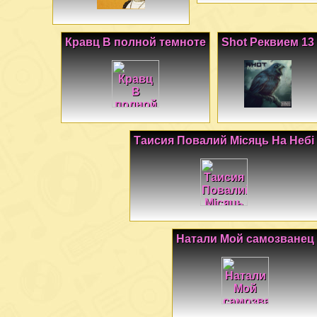
Кравц В полной темноте
Shot Реквием 13
Таисия Повалий Місяць На Небі
Натали Мой самозванец