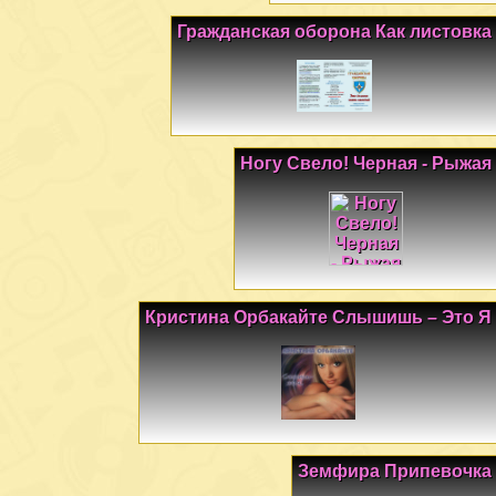
Гражданская оборона Как листовка
Ногу Свело! Черная - Рыжая
Кристина Орбакайте Слышишь – Это Я
Земфира Припевочка