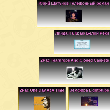
Юрий Шатунов Телефонный роман
Линда На Краю Белой Реки
2Pac Teardrops And Closed Caskets
2Pac One Day At A Time
Земфира Lightbulbs