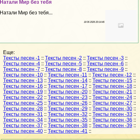
Натали Мир без тебя
Натали Мир без тебя...
18 06 2026 20:14:46
Еще:
Тексты песен -1
::
Тексты песен -2
::
Тексты песен -3
::
Тексты песен -4
::
Тексты песен -5
::
Тексты песен -6
::
Тексты песен -7
::
Тексты песен -8
::
Тексты песен -9
::
Тексты песен -10
::
Тексты песен -11
::
Тексты песен -12
::
Тексты песен -13
::
Тексты песен -14
::
Тексты песен -15
::
Тексты песен -16
::
Тексты песен -17
::
Тексты песен -18
::
Тексты песен -19
::
Тексты песен -20
::
Тексты песен -21
::
Тексты песен -22
::
Тексты песен -23
::
Тексты песен -24
::
Тексты песен -25
::
Тексты песен -26
::
Тексты песен -27
::
Тексты песен -28
::
Тексты песен -29
::
Тексты песен -30
::
Тексты песен -31
::
Тексты песен -32
::
Тексты песен -33
::
Тексты песен -34
::
Тексты песен -35
::
Тексты песен -36
::
Тексты песен -37
::
Тексты песен -38
::
Тексты песен -39
::
Тексты песен -40
::
Тексты песен -41
::