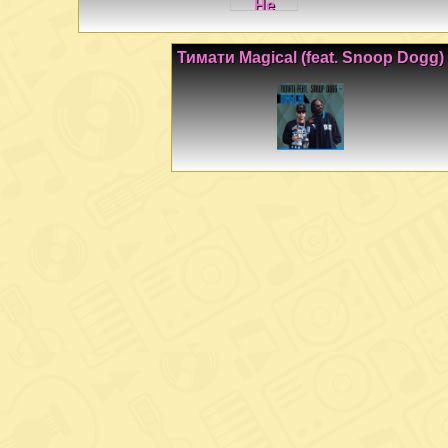
Тимати Magical (feat. Snoop Dogg)