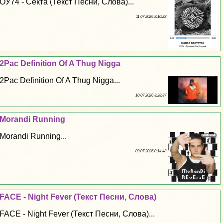
ОУ74 - Секта (Текст Песни, Слова)...
11 07 2026 8:10:28
2Pac Definition Of A Thug Nigga
2Pac Definition Of A Thug Nigga...
10 07 2026 3:28:37
Morandi Running
Morandi Running...
09 07 2026 0:14:48
FACE - Night Fever (Текст Песни, Слова)
FACE - Night Fever (Текст Песни, Слова)...