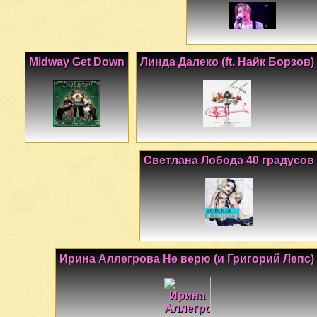
Midway Get Down
Линда Далеко (ft. Найк Борзов)
Светлана Лобода 40 градусов
Ирина Аллегрова Не верю (и Григорий Лепс)