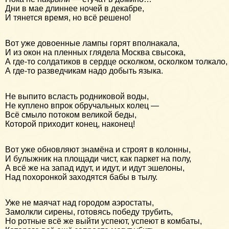
Дни в мае длиннее ночей в декабре,
И тянется время, но всё решено!
Вот уже довоенные лампы горят вполнакала,
И из окон на пленных глядела Москва свысока,
А где-то солдатиков в сердце осколком, осколком толкало,
А где-то разведчикам надо добыть языка.
Не выпито всласть родниковой воды,
Не куплено впрок обручальных колец —
Всё смыло потоком великой беды,
Которой приходит конец, наконец!
Вот уже обновляют знамёна и строят в колонны,
И булыжник на площади чист, как паркет на полу,
А всё же на запад идут, и идут, и идут эшелоны,
Над похоронкой заходятся бабы в тылу.
Уже не маячат над городом аэростаты,
Замолкли сирены, готовясь победу трубить,
Но ротные всё же выйти успеют, успеют в комбаты,