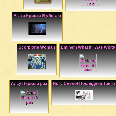
Агата Кристи Я убегаю
Scorpions Woman
Eminem What If I Was White
Алсу Первый раз
Ногу Свело! Последнее Танго