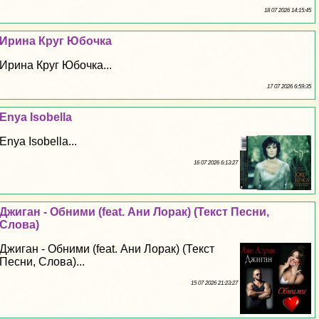
18 07 2026 14:15:45
Ирина Круг Юбочка
Ирина Круг Юбочка...
17 07 2026 6:59:35
Enya Isobella
Enya Isobella...
16 07 2026 6:13:27
Джиган - Обними (feat. Ани Лоpaк) (Текст Песни,
Слова)
Джиган - Обними (feat. Ани Лоpaк) (Текст
Песни, Слова)...
15 07 2026 21:23:27