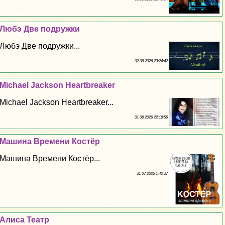
Любэ Две подружки
Любэ Две подружки...
02 08 2026 23:24:42
Michael Jackson Heartbreaker
Michael Jackson Heartbreaker...
01 08 2026 22:18:56
Машина Времени Костёр
Машина Времени Костёр...
31 07 2026 1:42:37
Алиса Театр