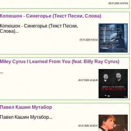
08 07 2026 13:47:23
Копюшон - Синегорье (Текст Песни, Слова)
Копюшон - Синегорье (Текст Песни,
Слова)...
07 07 2026 9:53:53
Miley Cyrus I Learned From You (feat. Billy Ray Cyrus)
...
06 07 2026 12:34:49
Павел Кашин Мутабор
Павел Кашин Мутабор...
05 07 2026 10:52:57