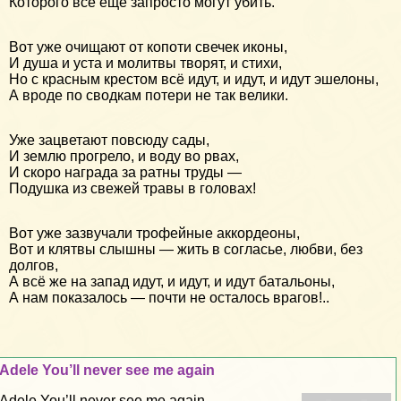
Которого всё ещё запросто могут убить.
Вот уже очищают от копоти свечек иконы,
И душа и уста и молитвы творят, и стихи,
Но с красным крестом всё идут, и идут, и идут эшелоны,
А вроде по сводкам потери не так велики.
Уже зацветают повсюду сады,
И землю прогрело, и воду во рвах,
И скоро награда за ратны труды —
Подушка из свежей травы в головах!
Вот уже зазвучали трофейные аккордеоны,
Вот и клятвы слышны — жить в согласье, любви, без
долгов,
А всё же на запад идут, и идут, и идут батальоны,
А нам показалось — почти не осталось врагов!..
Adele You’ll never see me again
Adele You’ll never see me again...