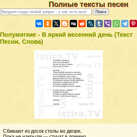
Полные тексты песен
Полумягкие - В яркий весенний день (Текст
Песни, Слова)
Сбивают из досок столы во дворе,
Пока не накрыли — стучат в домино…