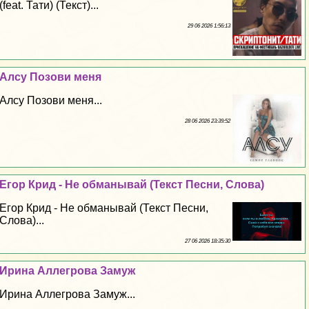
(feat. Тати) (Текст)...
29 06 2026 1:56:13
Алсу Позови меня
Алсу Позови меня...
28 06 2026 23:39:52
Егор Крид - Не обманывай (Текст Песни, Слова)
Егор Крид - Не обманывай (Текст Песни,
Слова)...
27 06 2026 18:35:30
Ирина Аллегрова Замуж
Ирина Аллегрова Замуж...