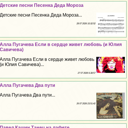
Детские песни Песенка Деда Мороза
Детские песни Песенка Деда Мороза...
28 07 2026 10:32:52
Алла Пугачева Если в сердце живет любовь (и Юлия
Савичева)
Алла Пугачева Если в сердце живет любовь
(и Юлия Савичева)...
27 07 2026 6:38:57
Алла Пугачева Два пути
Алла Пугачева Два пути...
26 07 2026 23:51:42
Павел Кашин Танец на лафете