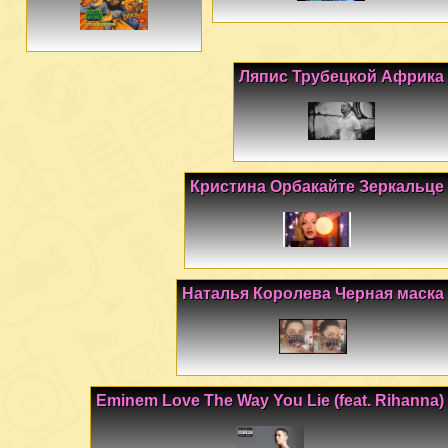
Ляпис Трубецкой Африка
Кристина Орбакайте Зеркальце
Наталья Королева Черная маска
Eminem Love The Way You Lie (feat. Rihanna)