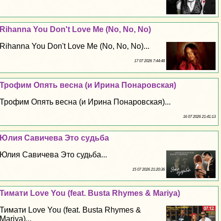
Rihanna You Don't Love Me (No, No, No)
Rihanna You Don't Love Me (No, No, No)...
17 07 2026 7:44:48
Трофим Опять весна (и Ирина Понаровская)
Трофим Опять весна (и Ирина Понаровская)...
16 07 2026 21:41:13
Юлия Савичева Это судьба
Юлия Савичева Это судьба...
15 07 2026 21:20:36
Тимати Love You (feat. Busta Rhymes & Mariya)
Тимати Love You (feat. Busta Rhymes &
Mariya)...