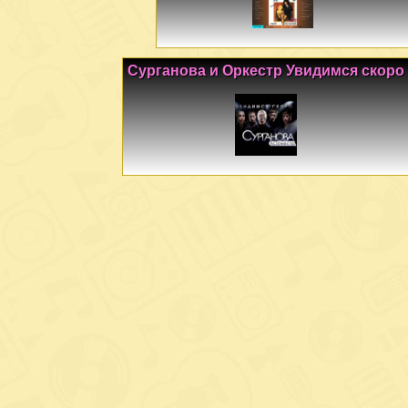
Сурганова и Оркестр Увидимся скоро