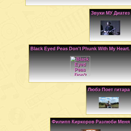
Звуки МУ Диатез
Black Eyed Peas Don't Phunk With My Heart.
Любэ Поет гитара
Филипп Киркоров Разлюби Меня