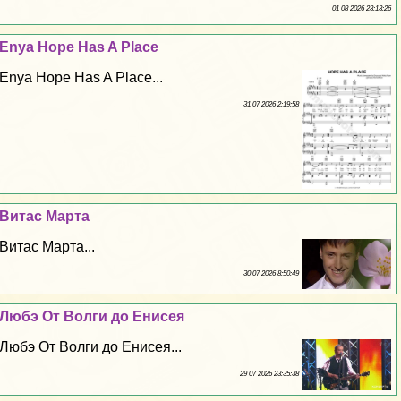
01 08 2026 23:13:26
Enya Hope Has A Place
Enya Hope Has A Place...
31 07 2026 2:19:58
Витас Марта
Витас Марта...
30 07 2026 8:50:49
Любэ От Волги до Енисея
Любэ От Волги до Енисея...
29 07 2026 23:35:38