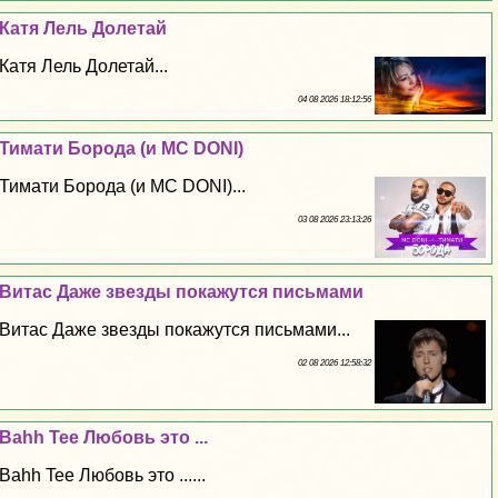
Катя Лель Долетай
Катя Лель Долетай...
04 08 2026 18:12:56
Тимати Борода (и MC DONI)
Тимати Борода (и MC DONI)...
03 08 2026 23:13:26
Витас Даже звезды покажутся письмами
Витас Даже звезды покажутся письмами...
02 08 2026 12:58:32
Bahh Tee Любовь это ...
Bahh Tee Любовь это ......