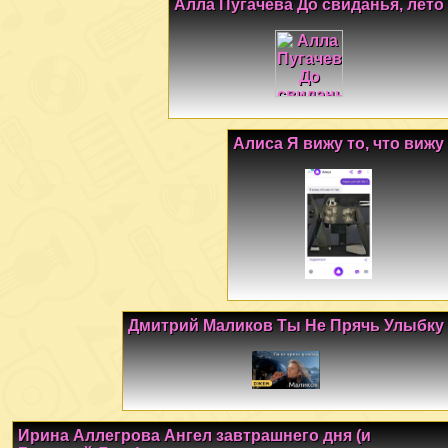
Алла Пугачева До свиданья, лето
Алиса Я вижу то, что вижу
Дмитрий Маликов Ты Не Прячь Улыбку
Ирина Аллегрова Ангел завтрашнего дня (и