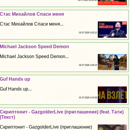
04 07 2026 12:22:32
Стас Михайлов Спаси меня
Стас Михайлов Спаси меня...
03 07 2026 3:22:12
Michael Jackson Speed Demon
Michael Jackson Speed Demon...
02 07 2026 3:26:15
Guf Hands up
Guf Hands up...
01 07 2026 3:15:58
Скриптонит - GazgolderLive (приглашение) (feat. Тати)
(Текст)
Скриптонит - GazgolderLive (приглашение)