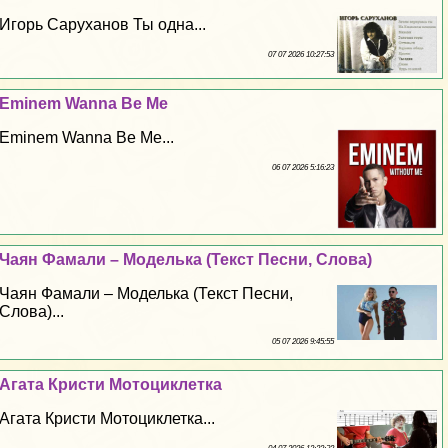
Игорь Саруханов Ты одна...
07 07 2026 10:27:53
Eminem Wanna Be Me
Eminem Wanna Be Me...
06 07 2026 5:16:23
Чаян Фамали – Моделька (Текст Песни, Слова)
Чаян Фамали – Моделька (Текст Песни,
Слова)...
05 07 2026 9:45:55
Агата Кристи Мотоциклетка
Агата Кристи Мотоциклетка...