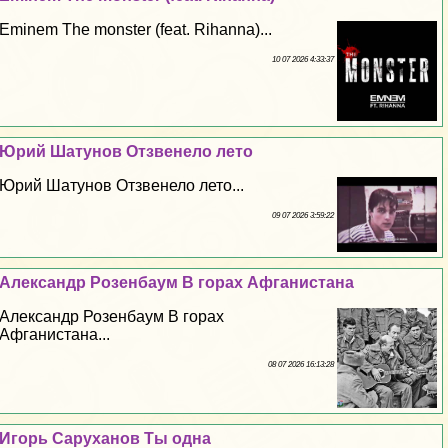
Eminem The monster (feat. Rihanna)...
10 07 2026 4:33:37
Юрий Шатунов Отзвенело лето
Юрий Шатунов Отзвенело лето...
09 07 2026 3:59:22
Александр Розенбаум В горах Афганистана
Александр Розенбаум В горах
Афганистана...
08 07 2026 16:13:28
Игорь Саруханов Ты одна