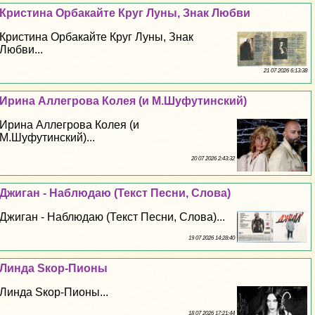
Кристина Орбакайте Круг Луны, Знак Любви
Кристина Орбакайте Круг Луны, Знак
Любви...
21 07 2026 6:13:38
Ирина Аллегрова Колея (и М.Шуфутинский)
Ирина Аллегрова Колея (и
М.Шуфутинский)...
20 07 2026 2:43:32
Джиган - Наблюдаю (Текст Песни, Слова)
Джиган - Наблюдаю (Текст Песни, Слова)...
19 07 2026 14:28:40
Линда Sкор-Пионы
Линда Sкор-Пионы...
18 07 2026 17:21:44