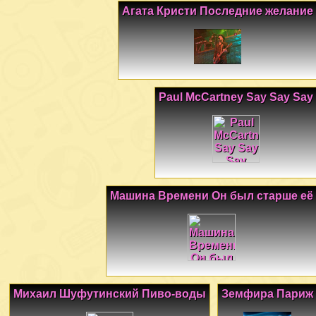
Агата Кристи Последние желание
Paul McCartney Say Say Say
Машина Времени Он был старше её
Михаил Шуфутинский Пиво-воды
Земфира Париж