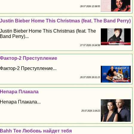
28 07 2026 12:38:55
Justin Bieber Home This Christmas (feat. The Band Perry)
Justin Bieber Home This Christmas (feat. The
Band Perry)...
27 07 2026 19:34:58
Фактор-2 Преступление
Фактор-2 Преступление...
26 07 2026 18:31:15
Непара Плакала
Непара Плакала...
25 07 2026 3:34:23
Bahh Tee Любовь найдет тебя