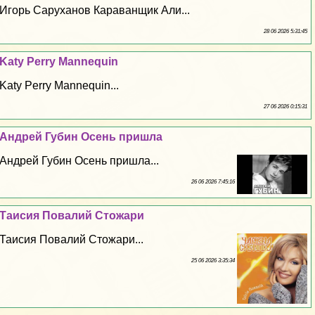
Игорь Саруханов Караванщик Али...
28 06 2026 5:31:45
Katy Perry Mannequin
Katy Perry Mannequin...
27 06 2026 0:15:31
Андрей Губин Осень пришла
Андрей Губин Осень пришла...
26 06 2026 7:45:16
Таисия Повалий Стожари
Таисия Повалий Стожари...
25 06 2026 3:35:34