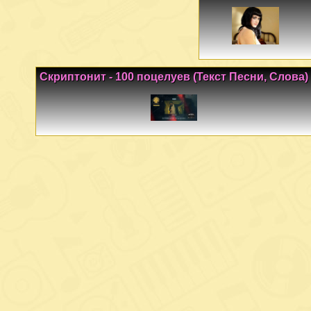
Скриптонит - 100 поцелуев (Текст Песни, Слова)