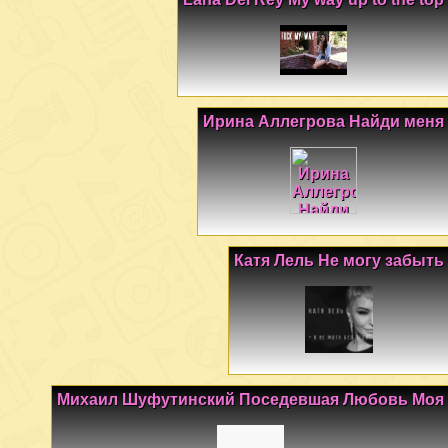
Ирина Аллегрова Найди меня
Катя Лель Не могу забыть
Михаил Шуфутинский Поседевшая Любовь Моя