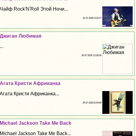
Чайф Rock'N'Roll Этой Ночи...
31 07 2026 0:31:27
Джиган Любимая
...
30 07 2026 12:28:56
Агата Кристи Африканка
Агата Кристи Африканка...
29 07 2026 8:59:44
Michael Jackson Take Me Back
Michael Jackson Take Me Back...