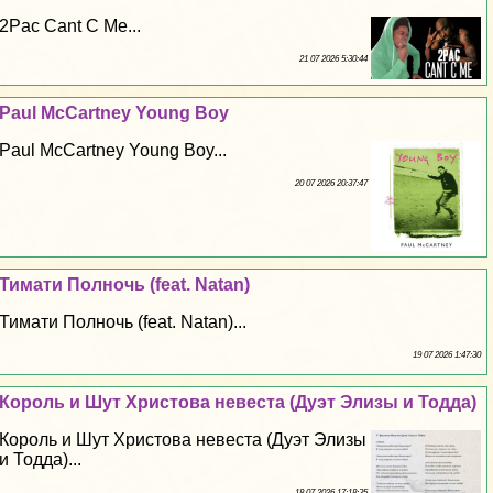
2Pac Cant C Me...
21 07 2026 5:30:44
Paul McCartney Young Boy
Paul McCartney Young Boy...
20 07 2026 20:37:47
Тимати Полночь (feat. Natan)
Тимати Полночь (feat. Natan)...
19 07 2026 1:47:30
Король и Шут Христова невеста (Дуэт Элизы и Тодда)
Король и Шут Христова невеста (Дуэт Элизы
и Тодда)...
18 07 2026 17:18:35