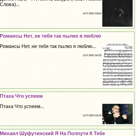
Слова)...
14 07 2026 3:28:24
Романсы Нет, не тебя так пылко я люблю
Романсы Нет, не тебя так пылко я люблю...
13 07 2026 3:42:50
Птаха Что успеем
Птаха Что успеем...
12 07 2026 5:22:34
Михаил Шуфутинский Я На Полпути К Тебе