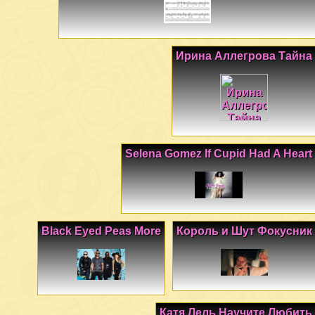
Ирина Аллегрова Тайна
Selena Gomez If Cupid Had A Heart
Black Eyed Peas More
Король и Шут Фокусник
Катя Лель Научите Любить