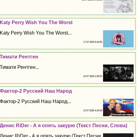
Katy Perry Wish You The Worst
Katy Perry Wish You The Worst...
17 07 2026 8:18:55
Тимати Рентген
Тимати Рентген...
16 07 2026 2:58:55
Фактор-2 Русский Наш Народ
Фактор-2 Русский Наш Народ...
15 07 2026 4:34:30
Денис RiDer - А я опять закурю (Текст Песни, Слова)
Денис RiDer - А я опять закурю (Текст Песни,