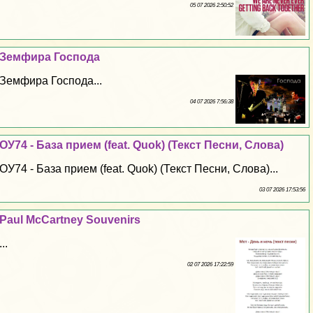
05 07 2026 2:50:52
Земфира Господа
Земфира Господа...
04 07 2026 7:56:38
ОУ74 - База прием (feat. Quok) (Текст Песни, Слова)
ОУ74 - База прием (feat. Quok) (Текст Песни, Слова)...
03 07 2026 17:53:56
Paul McCartney Souvenirs
...
02 07 2026 17:22:59