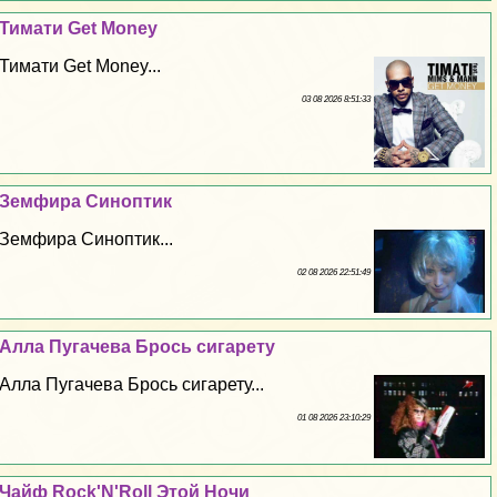
Тимати Get Money
Тимати Get Money...
03 08 2026 8:51:33
Земфира Синоптик
Земфира Синоптик...
02 08 2026 22:51:49
Алла Пугачева Брось сигарету
Алла Пугачева Брось сигарету...
01 08 2026 23:10:29
Чайф Rock'N'Roll Этой Ночи