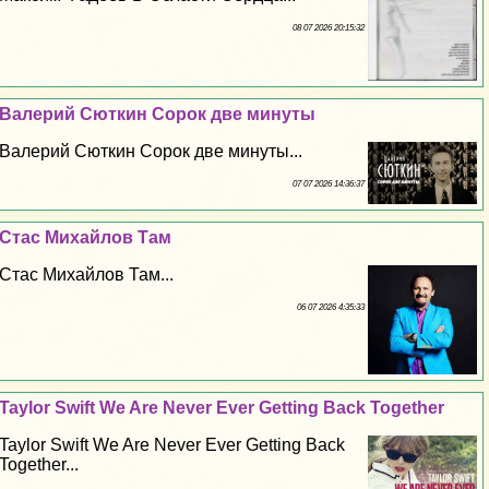
08 07 2026 20:15:32
Валерий Сюткин Сорок две минуты
Валерий Сюткин Сорок две минуты...
07 07 2026 14:36:37
Стас Михайлов Там
Стас Михайлов Там...
06 07 2026 4:35:33
Taylor Swift We Are Never Ever Getting Back Together
Taylor Swift We Are Never Ever Getting Back
Together...