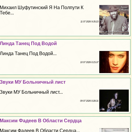
Михаил Шуфутинский Я На Полпути К
Тебе...
11 07 2026 9:35:23
Линда Танец Под Водой
Линда Танец Под Водой...
10 07 2026 0:15:37
Звуки МУ Больничный лист
Звуки МУ Больничный лист...
09 07 2026 0:28:31
Максим Фадеев В Области Сердца
Максим Фадеев В Области Сердца...