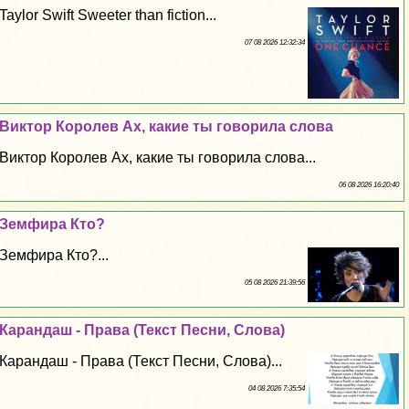
Taylor Swift Sweeter than fiction...
07 08 2026 12:32:34
Виктор Королев Ах, какие ты говорила слова
Виктор Королев Ах, какие ты говорила слова...
06 08 2026 16:20:40
Земфира Кто?
Земфира Кто?...
05 08 2026 21:39:56
Карандаш - Права (Текст Песни, Слова)
Карандаш - Права (Текст Песни, Слова)...
04 08 2026 7:35:54