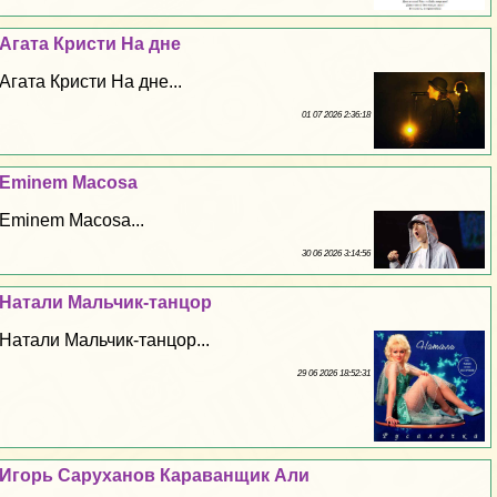
Агата Кристи На дне
Агата Кристи На дне...
01 07 2026 2:36:18
Eminem Macosa
Eminem Macosa...
30 06 2026 3:14:56
Натали Мальчик-танцор
Натали Мальчик-танцор...
29 06 2026 18:52:31
Игорь Саруханов Караванщик Али