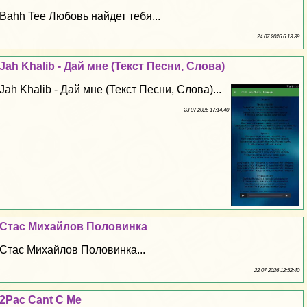
Bahh Tee Любовь найдет тебя...
24 07 2026 6:13:39
Jah Khalib - Дай мне (Текст Песни, Слова)
Jah Khalib - Дай мне (Текст Песни, Слова)...
23 07 2026 17:14:40
Стас Михайлов Половинка
Стас Михайлов Половинка...
22 07 2026 12:52:40
2Pac Cant C Me