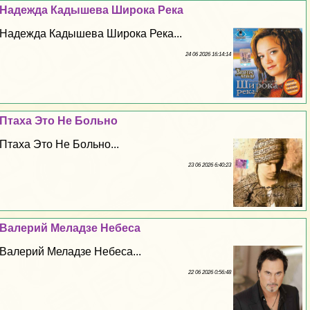
Надежда Кадышева Широка Река
Надежда Кадышева Широка Река...
24 06 2026 16:14:14
Птаха Это Не Больно
Птаха Это Не Больно...
23 06 2026 6:40:23
Валерий Меладзе Небеса
Валерий Меладзе Небеса...
22 06 2026 0:56:48