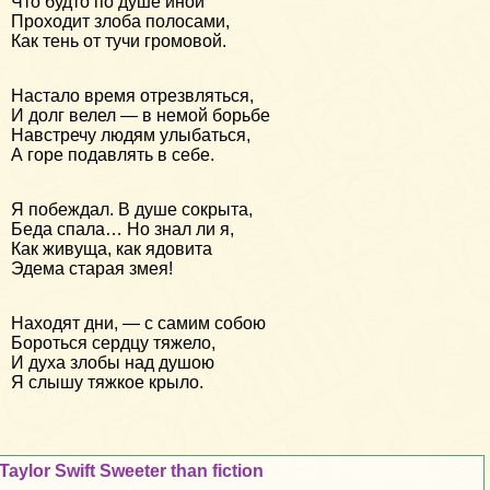
Что будто по душе иной
Проходит злоба полосами,
Как тень от тучи громовой.
Настало время отрезвляться,
И долг велел — в немой борьбе
Навстречу людям улыбаться,
А горе подавлять в себе.
Я побеждал. В душе сокрыта,
Беда спала… Но знал ли я,
Как живуща, как ядовита
Эдема старая змея!
Находят дни, — с самим собою
Бороться сердцу тяжело,
И духа злобы над душою
Я слышу тяжкое крыло.
Taylor Swift Sweeter than fiction