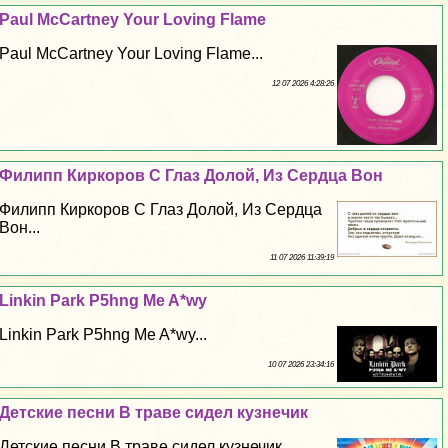
Paul McCartney Your Loving Flame
Paul McCartney Your Loving Flame...
12 07 2026 4:28:26
Филипп Киркоров С Глаз Долой, Из Сердца Вон
Филипп Киркоров С Глаз Долой, Из Сердца
Вон...
11 07 2026 11:39:19
Linkin Park P5hng Me A*wy
Linkin Park P5hng Me A*wy...
10 07 2026 23:34:16
Детские песни В траве сидел кузнечик
Детские песни В траве сидел кузнечик...