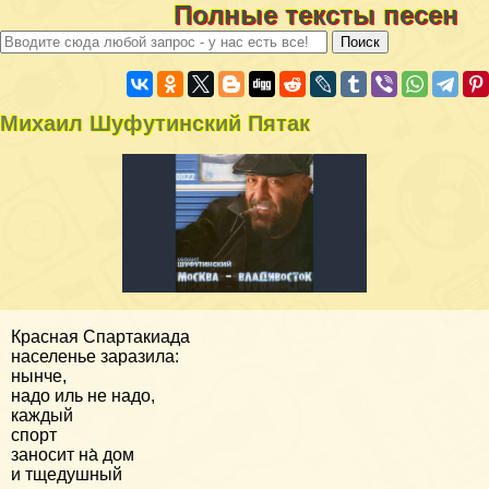
Полные тексты песен
Михаил Шуфутинский Пятак
Красная Спартакиада
населенье заразила:
нынче,
надо иль не надо,
каждый
спорт
заносит на̀ дом
и тщедушный