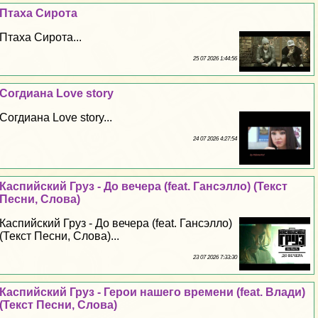
Птаха Сирота
Птаха Сирота...
25 07 2026 1:44:56
Согдиана Love story
Согдиана Love story...
24 07 2026 4:27:54
Каспийский Груз - До вечера (feat. Гансэлло) (Текст
Песни, Слова)
Каспийский Груз - До вечера (feat. Гансэлло)
(Текст Песни, Слова)...
23 07 2026 7:33:30
Каспийский Груз - Герои нашего времени (feat. Влади)
(Текст Песни, Слова)