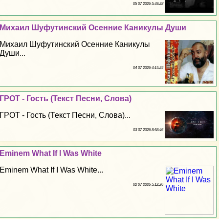
05 07 2026 5:39:28
Михаил Шуфутинский Осенние Каникулы Души
Михаил Шуфутинский Осенние Каникулы
Души...
04 07 2026 4:15:25
ГРОТ - Гость (Текст Песни, Слова)
ГРОТ - Гость (Текст Песни, Слова)...
03 07 2026 8:58:46
Eminem What If I Was White
Eminem What If I Was White...
02 07 2026 5:12:26