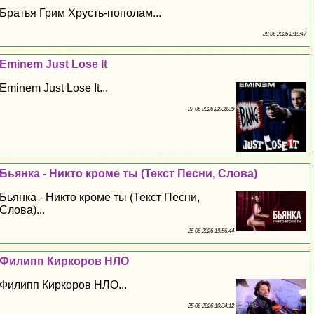
Братья Грим Хрусть-пополам...
28 06 2026 2:19:47
Eminem Just Lose It
Eminem Just Lose It...
27 06 2026 22:38:39
Бьянка - Никто кроме ты (Текст Песни, Слова)
Бьянка - Никто кроме ты (Текст Песни,
Слова)...
26 06 2026 19:56:44
Филипп Киркоров НЛО
Филипп Киркоров НЛО...
25 06 2026 10:34:12