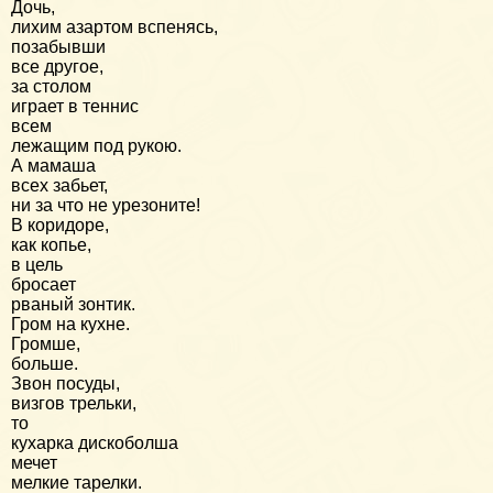
Дочь,
лихим азартом вспенясь,
позабывши
все другое,
за столом
играет в теннис
всем
лежащим под рукою.
А мамаша
всех забьет,
ни за что не урезоните!
В коридоре,
как копье,
в цель
бросает
рваный зонтик.
Гром на кухне.
Громше,
больше.
Звон посуды,
визгов трельки,
то
кухарка дискоболша
мечет
мелкие тарелки.