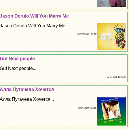
Jason Derulo Will You Marry Me
Jason Derulo Will You Marry Me...
28 07 2026 21:32:17
Guf Next people
Guf Next people...
27 07 2026 19:23:20
Алла Пугачева Хочется
Алла Пугачева Хочется...
26 07 2026 4:41:18