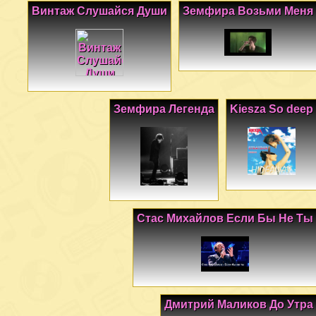
Винтаж Слушайся Души
Земфира Возьми Меня
Земфира Легенда
Kiesza So deep
Стас Михайлов Если Бы Не Ты
Дмитрий Маликов До Утра