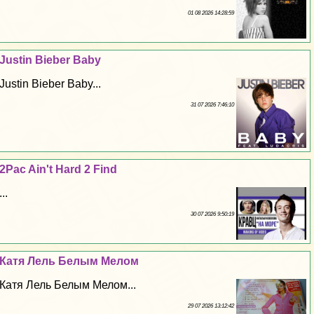
01 08 2026 14:28:59
Justin Bieber Baby
Justin Bieber Baby...
31 07 2026 7:46:10
2Pac Ain't Hard 2 Find
...
30 07 2026 9:50:19
Катя Лель Белым Мелом
Катя Лель Белым Мелом...
29 07 2026 13:12:42