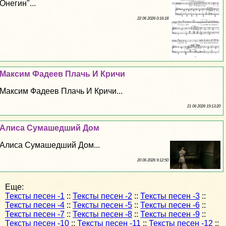
Онегин"...
22 06 2026 0:16:18
Максим Фадеев Плачь И Кричи
Максим Фадеев Плачь И Кричи...
21 06 2026 19:13:20
Алиса Сумашедший Дом
Алиса Сумашедший Дом...
20 06 2026 9:12:50
Еще:
Тексты песен -1
::
Тексты песен -2
::
Тексты песен -3
::
Тексты песен -4
::
Тексты песен -5
::
Тексты песен -6
::
Тексты песен -7
::
Тексты песен -8
::
Тексты песен -9
::
Тексты песен -10
::
Тексты песен -11
::
Тексты песен -12
::