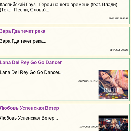
Каспийский Груз - Герои нашего времени (feat. Влади)
(Текст Песни, Слова)...
22 07 2026 22:56:56
Зара Гда течет река
Зара Гда течет река...
21 07 2026 0:53:23
Lana Del Rey Go Go Dancer
Lana Del Rey Go Go Dancer...
20 07 2026 18:12:51
Любовь Успенская Ветер
Любовь Успенская Ветер...
19 07 2026 0:50:20