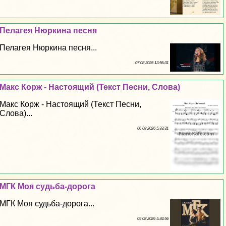
Пелагея Нюркина песня
Пелагея Нюркина песня...
07 08 2026 13:56:31
Макс Корж - Настоящий (Текст Песни, Слова)
Макс Корж - Настоящий (Текст Песни,
Слова)...
06 08 2026 5:33:31
МГК Моя судьба-дорога
МГК Моя судьба-дорога...
05 08 2026 5:34:56