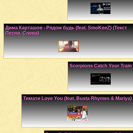
Дима Карташов - Рядом будь (feat. SmoKeeZ) (Текст
Песни, Слова)
Scorpions Catch Your Train
Тимати Love You (feat. Busta Rhymes & Mariya)