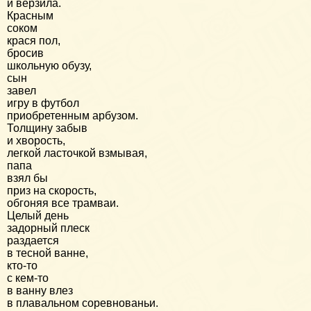
и верзила.
Красным
соком
крася пол,
бросив
школьную обузу,
сын
завел
игру в футбол
приобретенным арбузом.
Толщину забыв
и хворость,
легкой ласточкой взмывая,
папа
взял бы
приз на скорость,
обгоняя все трамваи.
Целый день
задорный плеск
раздается
в тесной ванне,
кто-то
с кем-то
в ванну влез
в плавальном соревнованьи.