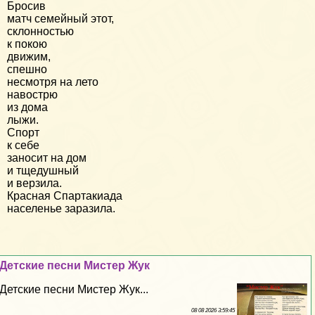
Бросив
матч семейный этот,
склонностью
к покою
движим,
спешно
несмотря на лето
навострю
из дома
лыжи.
Спорт
к себе
заносит на дом
и тщедушный
и верзила.
Красная Спартакиада
населенье заразила.
Детские песни Мистер Жук
Детские песни Мистер Жук...
08 08 2026 3:59:45