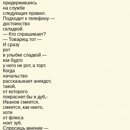
придерживаясь
на службе
следующих правил.
Подходит к телефону —
достоинство
складкой.
— Кто спрашивает?
— Товарищ тот —
И сразу
рот
в улыбке сладкой —
как будто
у него не рот, а торт.
Когда
начальство
рассказывает анекдот,
такой,
от которого
покраснел бы и дуб,-
Иванов смеется,
смеется, как никто,
хотя
от флюса
ноет зуб.
Спросишь мнение —