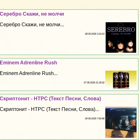
Серебро Скажи, не молчи
Серебро Скажи, не молчи...
08 08 2026 3:10:10
Eminem Adrenline Rush
Eminem Adrenline Rush...
07 08 2026 21:39:32
Скриптонит - НТРС (Текст Песни, Слова)
Скриптонит - НТРС (Текст Песни, Слова)...
06 08 2026 7:40:48