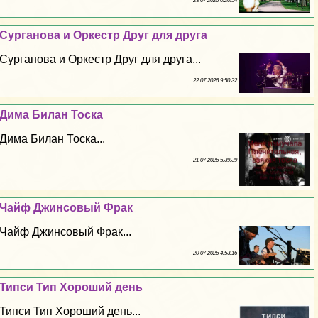
23 07 2026 0:20:54
Сурганова и Оркестр Друг для друга
Сурганова и Оркестр Друг для друга...
22 07 2026 9:50:32
Дима Билан Тоска
Дима Билан Тоска...
21 07 2026 5:39:39
Чайф Джинсовый Фpaк
Чайф Джинсовый Фpaк...
20 07 2026 4:53:16
Типси Тип Хороший день
Типси Тип Хороший день...