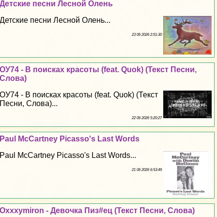
Детские песни Лесной Олень
Детские песни Лесной Олень...
23 06 2026 2:51:30
ОУ74 - В поисках красоты (feat. Quok) (Текст Песни,
Слова)
ОУ74 - В поисках красоты (feat. Quok) (Текст
Песни, Слова)...
22 06 2026 5:20:27
Paul McCartney Picasso's Last Words
Paul McCartney Picasso's Last Words...
21 06 2026 6:53:49
Oxxxymiron - Дeвoчка Пиз#ец (Текст Песни, Слова)