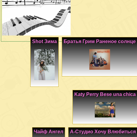
Shot Зима
Братья Грим Раненое солнце
Katy Perry Bese una chica
Чайф Ангел
А-Студио Хочу Влюбиться