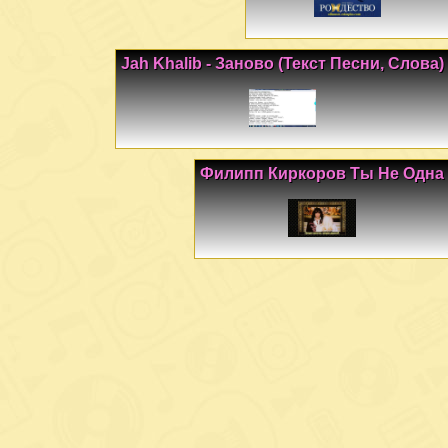
Jah Khalib - Заново (Текст Песни, Слова)
Филипп Киркоров Ты Не Одна