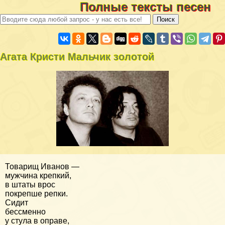
Полные тексты песен
Агата Кристи Мальчик золотой
Товарищ Иванов —
мужчина крепкий,
в штаты врос
покрепше репки.
Сидит
бессменно
у стула в оправе,