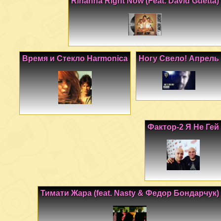
Rihanna Right Now (Feat. David Guetta)
Время и Стекло Harmonica
Ногу Свело! Апрель
Фактор-2 Я Не Гей
Тимати Жара (feat. Nasty & Федор Бондарчук)