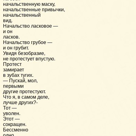
начальственную маску,
начальственные привычки,
начальственный
вид.
Начальство ласковое —
и он
ласков.
Начальство грубое —
и он грубит.
Увидя безобразие,
не протестует впустую.
Протест
замирает
в зубах тугих.
— Пускай, мол,
первыми
другие протестуют.
Что я, в самом деле,
лучше других?-
Тот —
уволен.
Этот —
сокращен.
Бессменно
одно