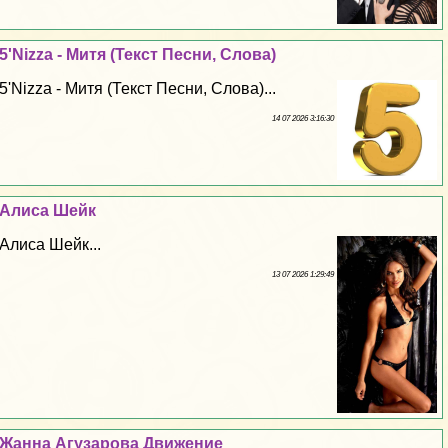
5'Nizza - Митя (Текст Песни, Слова)
5'Nizza - Митя (Текст Песни, Слова)...
14 07 2026 3:16:30
Алиса Шейк
Алиса Шейк...
13 07 2026 1:29:49
Жанна Агузарова Движение