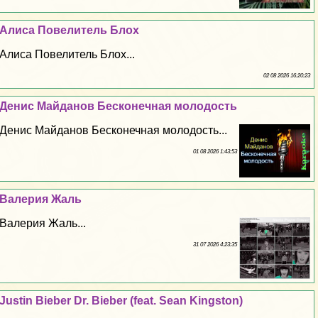
Алиса Повелитель Блох
Алиса Повелитель Блох...
02 08 2026 16:20:23
Денис Майданов Бесконечная молодость
Денис Майданов Бесконечная молодость...
01 08 2026 1:43:53
Валерия Жаль
Валерия Жаль...
31 07 2026 4:23:35
Justin Bieber Dr. Bieber (feat. Sean Kingston)