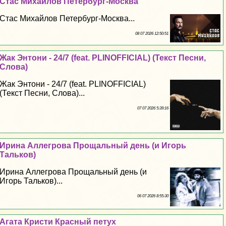
Стас Михайлов Петербург-Москва
Стас Михайлов Петербург-Москва...
08 07 2026 12:50:51
Жак Энтони - 24/7 (feat. PLINOFFICIAL) (Текст Песни,
Слова)
Жак Энтони - 24/7 (feat. PLINOFFICIAL)
(Текст Песни, Слова)...
07 07 2026 5:39:16
Ирина Аллегрова Прощальный день (и Игорь
Тальков)
Ирина Аллегрова Прощальный день (и
Игорь Тальков)...
06 07 2026 8:55:30
Агата Кристи Красный пeтyx