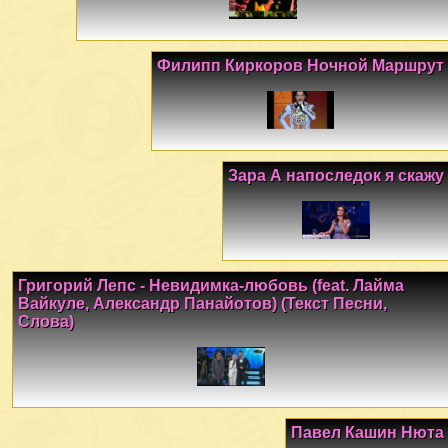
Филипп Киркоров Ночной Маршрут
Зара А напоследок я скажу
Григорий Лепс - Невидимка-любовь (feat. Лайма
Вайкуле, Александр Панайотов) (Текст Песни,
Слова)
Павел Кашин Нюта