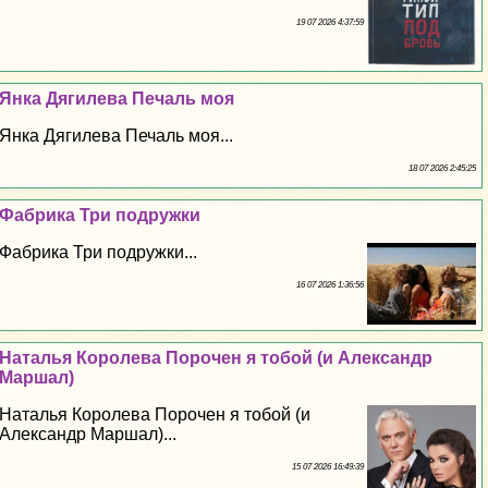
19 07 2026 4:37:59
Янка Дягилева Печаль моя
Янка Дягилева Печаль моя...
18 07 2026 2:45:25
Фабрика Три подружки
Фабрика Три подружки...
16 07 2026 1:36:56
Наталья Королева Порочен я тобой (и Александр
Маршал)
Наталья Королева Порочен я тобой (и
Александр Маршал)...
15 07 2026 16:49:39