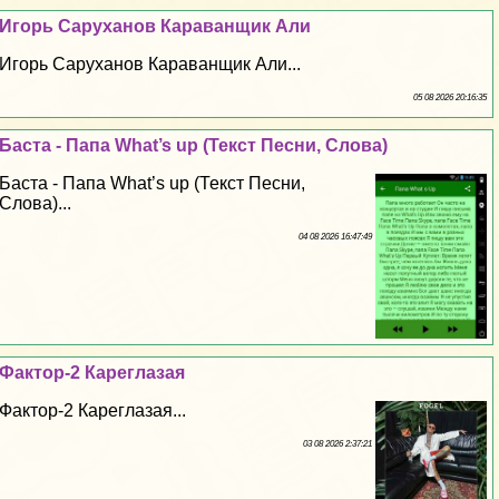
Игорь Саруханов Караванщик Али
Игорь Саруханов Караванщик Али...
05 08 2026 20:16:35
Баста - Папа What’s up (Текст Песни, Слова)
Баста - Папа What’s up (Текст Песни,
Слова)...
04 08 2026 16:47:49
Фактор-2 Кареглазая
Фактор-2 Кареглазая...
03 08 2026 2:37:21