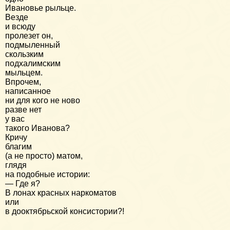
Ивановье рыльце.
Везде
и всюду
пролезет он,
подмыленный
скользким
подхалимским
мыльцем.
Впрочем,
написанное
ни для кого не ново
разве нет
у вас
такого Иванова?
Кричу
благим
(а не просто) матом,
глядя
на подобные истории:
— Где я?
В лонах красных наркоматов
или
в дооктябрьской консистории?!