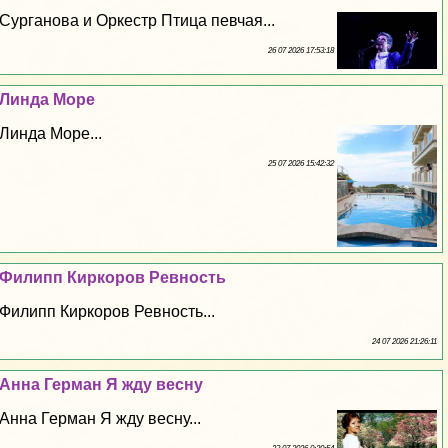
Сурганова и Оркестр Птица певчая...
26 07 2026 17:53:18
Линда Море
Линда Море...
25 07 2026 15:42:32
Филипп Киркоров Ревность
Филипп Киркоров Ревность...
24 07 2026 21:26:11
Анна Герман Я жду весну
Анна Герман Я жду весну...