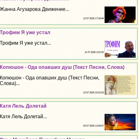
Жанна Агузарова Движение...
12 07 2026 17:34:44
Трофим Я уже устал
Трофим Я уже устал...
11 07 2026 3:51:55
Копюшон - Ода опавших душ (Текст Песни, Слова)
Копюшон - Ода опавших душ (Текст Песни,
Слова)...
10 07 2026 10:53:18
Катя Лель Долетай
Катя Лель Долетай...
09 07 2026 13:44:47