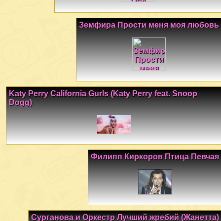
Земфира Прости меня моя любовь
Katy Perry California Gurls (Katy Perry feat. Snoop
Dogg)
Филипп Киркоров Птица Певчая
Сурганова и Оркестр Лучший жребий (Жанетта)