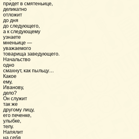
придет в смятеньице,
деликатно
отложит
до дня
до следующего,
а к следующему
узнаете
мненьице —
уважаемого
товарища заведующего.
Начальство
одно
смахнут, как пыльцу…
Какое
ему,
Иванову,
дело?
Он служит
так же
другому лицу,
его печенке,
улыбке,
телу.
Напялит
на себя