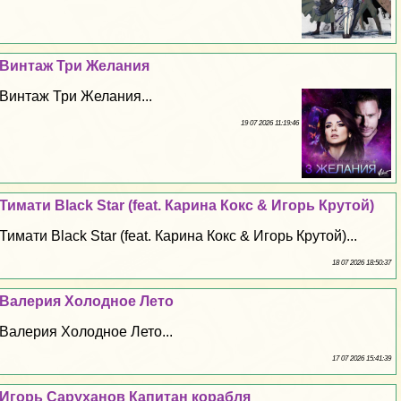
Винтаж Три Желания
Винтаж Три Желания...
19 07 2026 11:19:46
Тимати Black Star (feat. Карина Кокс & Игорь Крутой)
Тимати Black Star (feat. Карина Кокс & Игорь Крутой)...
18 07 2026 18:50:37
Валерия Холодное Лето
Валерия Холодное Лето...
17 07 2026 15:41:39
Игорь Саруханов Капитан корабля