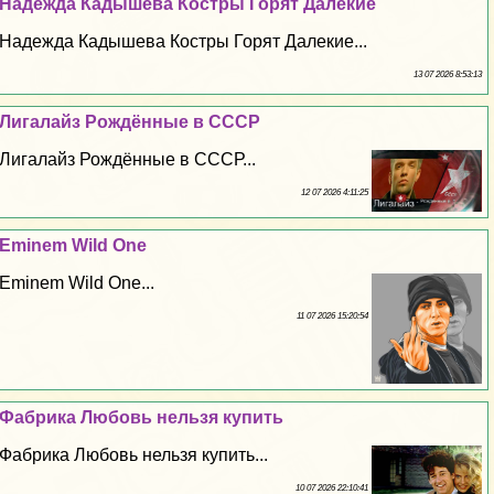
Надежда Кадышева Костры Горят Далекие
Надежда Кадышева Костры Горят Далекие...
13 07 2026 8:53:13
Лигалайз Рождённые в СССР
Лигалайз Рождённые в СССР...
12 07 2026 4:11:25
Eminem Wild One
Eminem Wild One...
11 07 2026 15:20:54
Фабрика Любовь нельзя купить
Фабрика Любовь нельзя купить...
10 07 2026 22:10:41