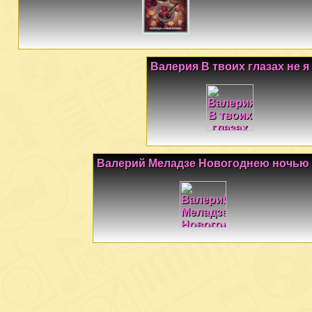
Валерия В твоих глазах не я
Валерий Меладзе Новогоднею ночью