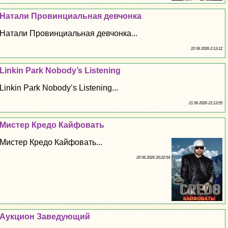
Натали Провинциальная девчонка
Натали Провинциальная девчонка...
22 06 2026 2:13:12
Linkin Park Nobody’s Listening
Linkin Park Nobody’s Listening...
21 06 2026 21:13:55
Мистер Кредо Кайфовать
Мистер Кредо Кайфовать...
20 06 2026 20:22:54
Аукцион Заведующий