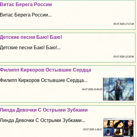
Витас Берега России
Витас Берега России...
06 07 2026 17:17:34
Детские песни Баю! Баю!
Детские песни Баю! Баю!...
05 07 2026 12:35:58
Филипп Киркоров Остывшие Сердца
Филипп Киркоров Остывшие Сердца...
04 07 2026 23:40:20
Линда Дeвoчки С Острыми Зубками
Линда Дeвoчки С Острыми Зубками...
03 07 2026 1:38:17