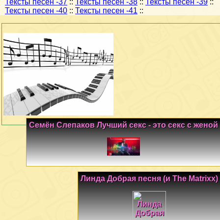
Тексты песен -37
::
Тексты песен -38
::
Тексты песен -39
::
Тексты песен -40
::
Тексты песен -41
::
Семён Слепаков Лучший секс - это секс с женой
Линда Добрая песня (и The Matrixx)