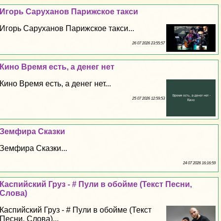
Игорь Саруханов Парижское такси
Игорь Саруханов Парижское такси...
26 07 2026 23:55:57
Кино Время есть, а денег нет
Кино Время есть, а денег нет...
25 07 2026 12:59:53
Земфира Сказки
Земфира Сказки...
24 07 2026 16:16:59
Каспийский Груз - # Пули в обойме (Текст Песни,
Слова)
Каспийский Груз - # Пули в обойме (Текст
Песни, Слова)...