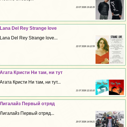
23 07 2026 19:32:35
Lana Del Rey Strange love
Lana Del Rey Strange love...
22 07 2026 16:12:59
Агата Кристи Ни там, ни тут
Агата Кристи Ни там, ни тут...
21 07 2026 12:10:10
Лигалайз Первый отряд
Лигалайз Первый отряд...
20 07 2026 14:54:21