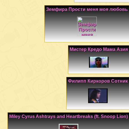
Земфира Прости меня моя любовь
Мистер Кредо Мама Азия
Филипп Киркоров Сотник
Miley Cyrus Ashtrays and Heartbreaks (ft. Snoop Lion)