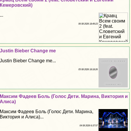
Кемеровский)
...
06 08 2026 18:49:23
Justin Bieber Change me
Justin Bieber Change me...
05 08 2026 18:18:26
Максим Фадеев Боль (Голос Дети. Марина, Виктория и
Алиса)
Максим Фадеев Боль (Голос Дети. Марина,
Виктория и Алиса)...
04 08 2026 6:37:57