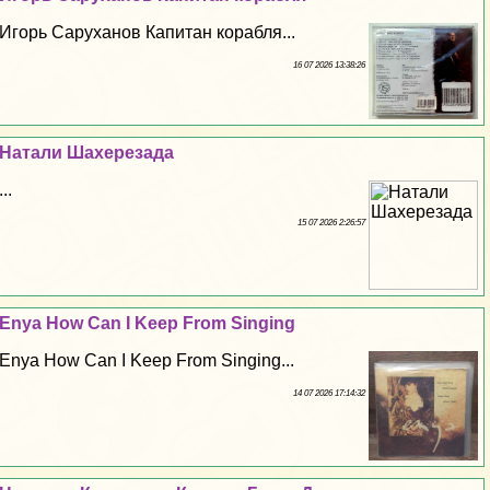
Игорь Саруханов Капитан корабля...
16 07 2026 13:38:26
Натали Шахерезада
...
15 07 2026 2:26:57
Enya How Can I Keep From Singing
Enya How Can I Keep From Singing...
14 07 2026 17:14:32