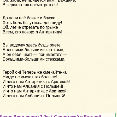
Ой, жаль, не придётся вам, граждане,
В зеркало так посмотреться!
До цели всё ближе и ближе…
Хоть боль бы утихла для виду!
Ой, легче отрезать по грыже
Всем, кто покорял Антарктиду!
Вы водочку здесь буздыряете
Большими-большими глотками,
А он себя шьёт — понимаете? —
Большими-большими стежками.
Герой он! Теперь же смекайте-ка:
Нигде не умеют так больше!
И чего нам Антарктика с Арктикой!
И что нам Албания с Польшей!
И что нам Антарктика с Арктикой!
И чего нам Албания с Польшей!
Кравц Всем своим 2 (feat. Словетский и Евгений