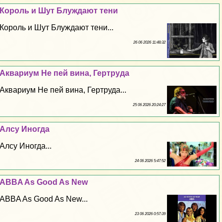
Король и Шут Блуждают тени
Король и Шут Блуждают тени...
26 06 2026 11:48:32
Аквариум Не пей вина, Гертруда
Аквариум Не пей вина, Гертруда...
25 06 2026 20:24:27
Алсу Иногда
Алсу Иногда...
24 06 2026 5:47:52
ABBA As Good As New
ABBA As Good As New...
23 06 2026 0:57:39