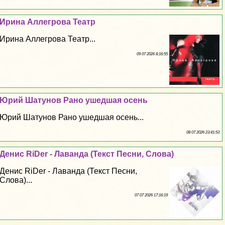
Ирина Аллегрова Театр
Ирина Аллегрова Театр...
09 07 2026 8:16:55
Юрий Шатунов Рано ушедшая осень
Юрий Шатунов Рано ушедшая осень...
08 07 2026 23:41:53
Денис RiDer - Лаванда (Текст Песни, Слова)
Денис RiDer - Лаванда (Текст Песни,
Слова)...
07 07 2026 17:16:19