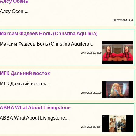
Алсу Осень
Алсу Осень...
28 07 2026 4:29:36
Максим Фадеев Боль (Christina Aguilera)
Максим Фадеев Боль (Christina Aguilera)...
27 07 2026 17:48:32
МГК Дальний восток
МГК Дальний восток...
26 07 2026 15:32:39
ABBA What About Livingstone
ABBA What About Livingstone...
25 07 2026 15:40:24