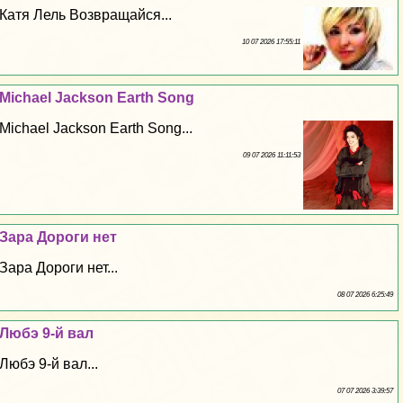
Катя Лель Возвращайся...
10 07 2026 17:55:11
Michael Jackson Earth Song
Michael Jackson Earth Song...
09 07 2026 11:11:53
Зара Дороги нет
Зара Дороги нет...
08 07 2026 6:25:49
Любэ 9-й вал
Любэ 9-й вал...
07 07 2026 3:39:57