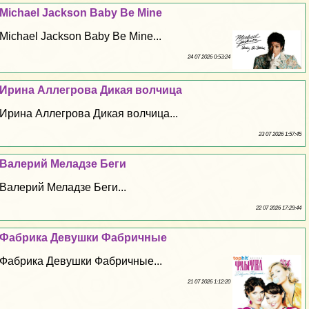
Michael Jackson Baby Be Mine
Michael Jackson Baby Be Mine...
24 07 2026 0:53:24
Ирина Аллегрова Дикая волчица
Ирина Аллегрова Дикая волчица...
23 07 2026 1:57:45
Валерий Меладзе Беги
Валерий Меладзе Беги...
22 07 2026 17:29:44
Фабрика Дeвyшки Фабричные
Фабрика Дeвyшки Фабричные...
21 07 2026 1:12:20