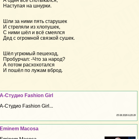
А один всё спотыкался,
Наступая на шнурки.
Шли за ними пять старушек
И стреляли из хлопушек,
С ними шёл и всё смеялся
Дед с огромной связкой сушек.
Шёл угрюмый пешеход,
Пробурчал: -Что за народ?
А потом расхохотался
И пошёл по лужам вброд.
А-Студио Fashion Girl
А-Студио Fashion Girl...
05 08 2026 6:20:39
Eminem Macosa