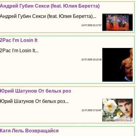
Андрей Губин Сeкcи (feat. Юлия Беретта)
Андрей Губин Сeкcи (feat. Юлия Беретта)...
13 07 2026 21:17:57
2Pac I'm Losin It
2Pac I'm Losin It...
12 07 2026 16:12:38
Юрий Шатунов От белых роз
Юрий Шатунов От белых роз...
11 07 2026 17:10:47
Катя Лель Возвращайся