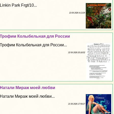
Linkin Park Frgt/10...
23 06 2026 4:13:26
Трофим Колыбельная для России
Трофим Колыбельная для России...
22 06 2026 20:18:52
Натали Мираж моей любви
Натали Мираж моей любви...
21 06 2026 17:59:27