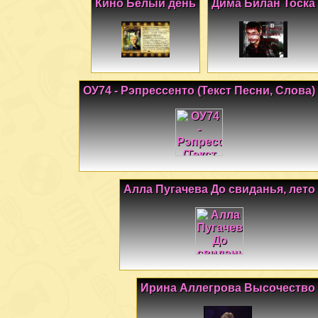
Кино Белый день
Дима Билан Тоска
ОУ74 - Рэпрессенто (Текст Песни, Слова)
Алла Пугачева До свиданья, лето
Ирина Аллегрова Высочество