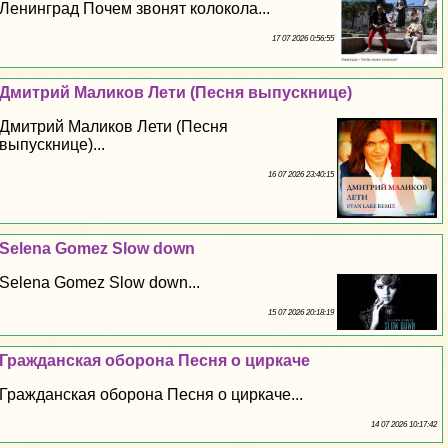
Ленинград Почем звонят колокола...
17 07 2026 0:56:55
Дмитрий Маликов Лети (Песня выпускнице)
Дмитрий Маликов Лети (Песня
выпускнице)...
16 07 2026 23:40:15
Selena Gomez Slow down
Selena Gomez Slow down...
15 07 2026 20:18:19
Гражданская оборона Песня о циркаче
Гражданская оборона Песня о циркаче...
14 07 2026 10:17:42