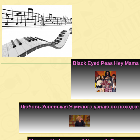
Black Eyed Peas Hey Mama
Любовь Успенская Я милого узнаю по походке