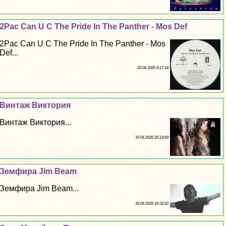
2Pac Can U C The Pride In The Panther - Mos Def
2Pac Can U C The Pride In The Panther - Mos
Def...
20 06 2026 9:17:18
Винтаж Виктория
Винтаж Виктория...
19 06 2026 20:14:59
Земфира Jim Beam
Земфира Jim Beam...
18 06 2026 16:32:22