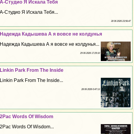
А-Студио Я Искала Тебя
А-Студио Я Искала Тебя...
30 06 2026 23:56:47
Надежда Кадышева А я вовсе не колдунья
Надежда Кадышева А я вовсе не колдунья...
29 06 2026 17:29:10
Linkin Park From The Inside
Linkin Park From The Inside...
28 06 2026 0:47:13
2Pac Words Of Wisdom
2Pac Words Of Wisdom...