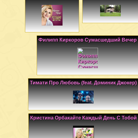
Филипп Киркоров Сумасшедший Вечер
Тимати Про Любовь (feat. Доминик Джокер)
Кристина Орбакайте Каждый День С Тобой