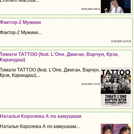
Eminem Macosa...
04 08 2026 6:48:31
Фактор-2 Мужики
Фактор-2 Мужики...
03 08 2026 13:37:18
Тимати TATTOO (feat. L'One, Джиган, Варчун, Крэк,
Карандаш)
Тимати TATTOO (feat. L'One, Джиган, Варчун,
Крэк, Карандаш)...
02 08 2026 7:17:25
Наталья Королева А по камушкам
Наталья Королева А по камушкам...