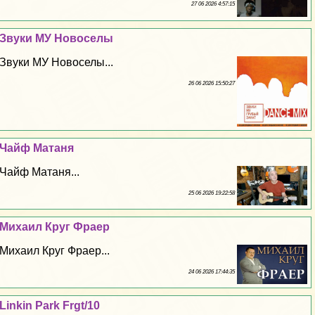
27 06 2026 4:57:15
Звуки МУ Новоселы
Звуки МУ Новоселы...
26 06 2026 15:50:27
Чайф Матаня
Чайф Матаня...
25 06 2026 19:22:58
Михаил Круг Фраер
Михаил Круг Фраер...
24 06 2026 17:44:35
Linkin Park Frgt/10