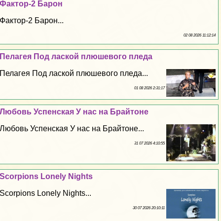
Фактор-2 Барон
Фактор-2 Барон...
02 08 2026 11:12:14
Пелагея Под лаской плюшевого пледа
Пелагея Под лаской плюшевого пледа...
01 08 2026 2:31:17
Любовь Успенская У нас на Брайтоне
Любовь Успенская У нас на Брайтоне...
31 07 2026 4:10:55
Scorpions Lonely Nights
Scorpions Lonely Nights...
30 07 2026 20:10:11