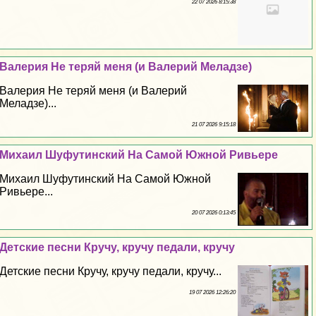
22 07 2026 8:15:38
Валерия Не теряй меня (и Валерий Меладзе)
Валерия Не теряй меня (и Валерий
Меладзе)...
21 07 2026 9:15:18
Михаил Шуфутинский На Самой Южной Ривьере
Михаил Шуфутинский На Самой Южной
Ривьере...
20 07 2026 0:13:45
Детские песни Кручу, кручу педали, кручу
Детские песни Кручу, кручу педали, кручу...
19 07 2026 12:26:20