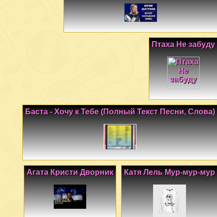
Птаха Не забуду
Баста - Хочу к Тебе (Полный Текст Песни, Слова)
Агата Кристи Дворник
Катя Лель Мур-мур-мур