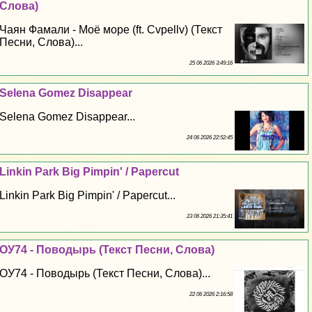
Слова)
Чаян Фамали - Моё море (ft. Cvpellv) (Текст
Песни, Слова)...
25 06 2026 3:49:16
Selena Gomez Disappear
Selena Gomez Disappear...
24 06 2026 22:52:45
Linkin Park Big Pimpin' / Papercut
Linkin Park Big Pimpin' / Papercut...
23 06 2026 21:35:41
ОУ74 - Поводырь (Текст Песни, Слова)
ОУ74 - Поводырь (Текст Песни, Слова)...
22 06 2026 2:16:58