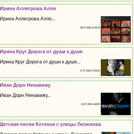
Ирина Аллегрова Алло
Ирина Аллегрова Алло...
08 07 2026 21:44:35
Ирина Круг Дорога от души к душе
Ирина Круг Дорога от души к душе...
07 07 2026 15:58:55
Иван Дорн Ненавижу
Иван Дорн Ненавижу...
06 07 2026 4:48:45
Детские песни Котенок с улицы Лизюкова