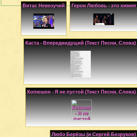
Витас Невезучий
Герои Любовь - это химия
Каста - Впередиидущий (Текст Песни, Слова)
Копюшон - Я не пустой (Текст Песни, Слова)
Любэ Берёзы (и Сергей Безруков)