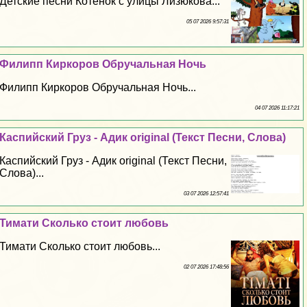
Детские песни Котенок с улицы Лизюкова...
05 07 2026 9:57:31
Филипп Киркоров Обручальная Ночь
Филипп Киркоров Обручальная Ночь...
04 07 2026 11:17:21
Каспийский Груз - Адик original (Текст Песни, Слова)
Каспийский Груз - Адик original (Текст Песни,
Слова)...
03 07 2026 12:57:41
Тимати Сколько стоит любовь
Тимати Сколько стоит любовь...
02 07 2026 17:48:56