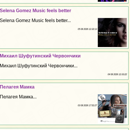
Selena Gomez Music feels better
Selena Gomez Music feels better...
05 08 2026 12:32:13
Михаил Шуфутинский Червончики
Михаил Шуфутинский Червончики...
04 08 2026 12:33:22
Пелагея Мамка
Пелагея Мамка...
03 08 2026 17:52:27