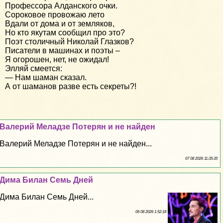
Профессора Алданского очки.
Сороковое провожаю лето
Вдали от дома и от земляков,
Но кто якутам сообщил про это?
Поэт столичный Николай Глазков?
Писатели в машинах и поэты –
Я огорошен, нет, не ожидал!
Элляй смеется:
— Нам шаман сказал.
А от шаманов разве есть секреты?!
Валерий Меладзе Потерян и не найден
Валерий Меладзе Потерян и не найден...
07 08 2026 11:35:35
Дима Билан Семь Дней
Дима Билан Семь Дней...
06 08 2026 1:52:18