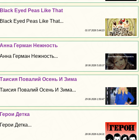
Black Eyed Peas Like That
Black Eyed Peas Like That...
01 07 2026 5:44:23
Анна Герман Нежность
Анна Герман Нежность...
30 06 2026 5:30:37
Таисия Повалий Осень И Зима
Таисия Повалий Осень И Зима...
29 06 2026 1:50:47
Герои Детка
Герои Детка...
28 06 2026 6:24:31