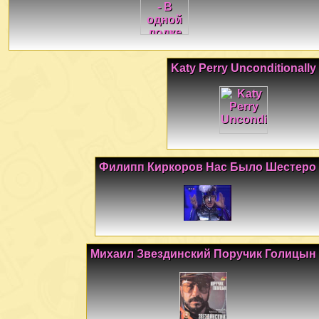
Katy Perry Unconditionally
Филипп Киркоров Нас Было Шестеро
Михаил Звездинский Поручик Голицын