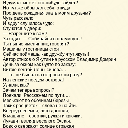
И думал: может, кто-нибудь зайдет?
Но тут же обрывал себя: откуда
Про день рожденья знать моим друзьям?
Чуть рассвело.
И вдруг случилось чудо:
Стучатся в двери:
— Разрешите к вам?
Заходят: — Собирайся в полминуты!
Ты нынче именинник, говорят?
Машины у гостиницы стоят,
Сейчас поймешь, как дружбу чтут якуты!
Автор стихов о Якутии на русском Владимир Домрин
День за окном как будто по заказу:
Витою лентой Лены синева…
— Ты не бывал на островах ни разу?
На ленские поедем острова! –
Узнали, как?
Зачем теперь вопросы?
Поехали. Расскажем по пути….
Мелькают по обочинам березы
Таких расцветок – слова не на йти.
Вперед несемся, лето догоняя,
В машине – свертки, ружья и крючки,
Лукавит взгляд веселого Элляя,
Вовсю сверкают, солнце отражая