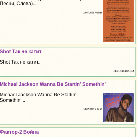
Песни, Слова)...
15 07 2026 7:38:18
Shot Так не катит
Shot Так не катит...
14 07 2026 20:51:14
Michael Jackson Wanna Be Startin' Somethin'
Michael Jackson Wanna Be Startin'
Somethin'...
13 07 2026 4:34:41
Фактор-2 Война