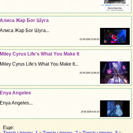
Алиса Жар Бог Шуга
Алиса Жар Бог Шуга...
21 06 2026 23:50:10
Miley Cyrus Life's What You Make It
Miley Cyrus Life's What You Make It...
20 06 2026 10:46:35
Enya Angeles
Enya Angeles...
19 06 2026 6:41:14
Еще:
Тексты песен -1
::
Тексты песен -2
::
Тексты песен -3
::