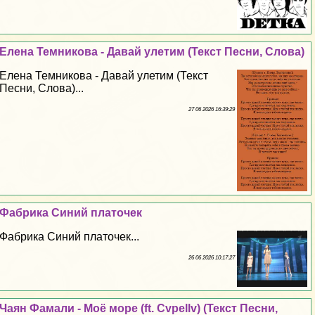
Елена Темникова - Давай улетим (Текст Песни, Слова)
Елена Темникова - Давай улетим (Текст
Песни, Слова)...
27 06 2026 16:39:29
Фабрика Синий платочек
Фабрика Синий платочек...
26 06 2026 10:17:27
Чаян Фамали - Моё море (ft. Cvpellv) (Текст Песни,