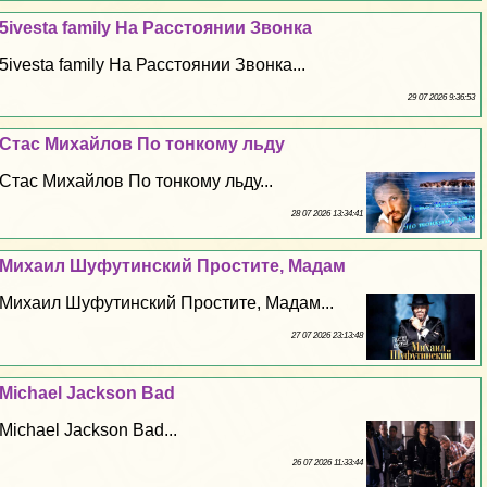
5ivesta family На Расстоянии Звонка
5ivesta family На Расстоянии Звонка...
29 07 2026 9:36:53
Стас Михайлов По тонкому льду
Стас Михайлов По тонкому льду...
28 07 2026 13:34:41
Михаил Шуфутинский Простите, Мадам
Михаил Шуфутинский Простите, Мадам...
27 07 2026 23:13:48
Michael Jackson Bad
Michael Jackson Bad...
26 07 2026 11:33:44