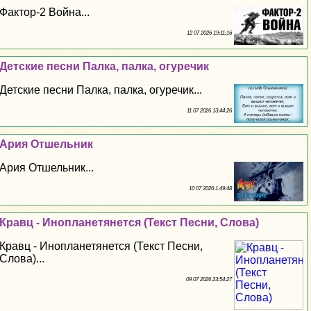
Фактор-2 Война...
12 07 2026 19:11:16
Детские песни Палка, палка, огуречик
Детские песни Палка, палка, огуречик...
11 07 2026 13:44:26
Ария Отшельник
Ария Отшельник...
10 07 2026 1:49:48
Кравц - Инопланетянется (Текст Песни, Слова)
Кравц - Инопланетянется (Текст Песни,
Слова)...
09 07 2026 23:54:27