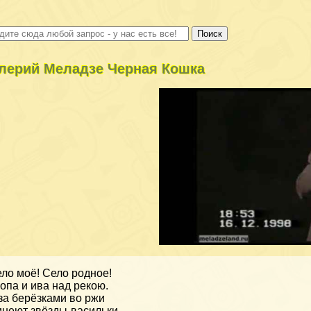
лерий Меладзе Черная Кошка
ло моё! Село родное!
опа и ива над рекою.
за берёзками во ржи
неют звёзды-васильки.