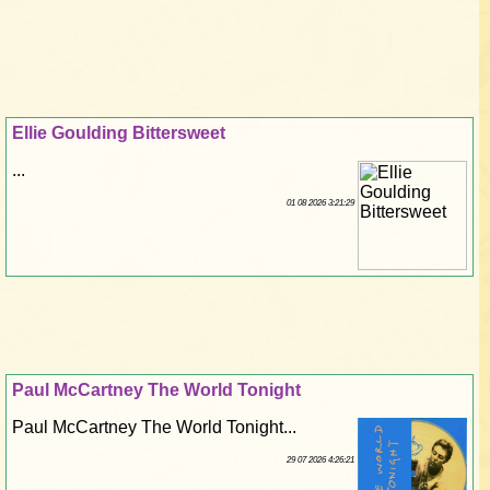
Ellie Goulding Bittersweet
...
01 08 2026 3:21:29
Paul McCartney The World Tonight
Paul McCartney The World Tonight...
29 07 2026 4:26:21