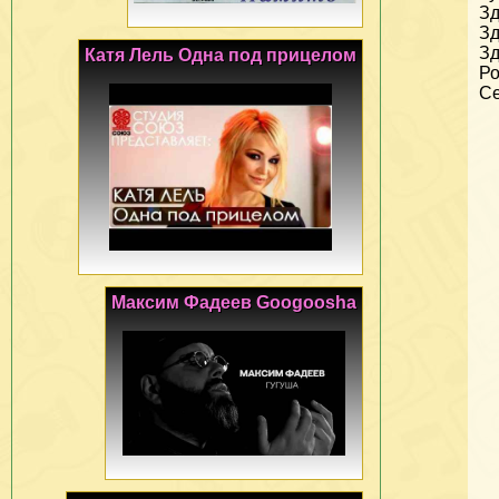
Зд
Зд
Зд
Катя Лель Одна под прицелом
Ро
Се
Максим Фадеев Googoosha