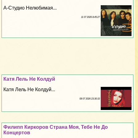
А-Студио Нелюбимая...
11 07 2026 8:45:27
Катя Лель Не Колдуй
Катя Лель Не Колдуй...
08 07 2026 23:30:33
Филипп Киркоров Страна Моя, Тебе Не До
Концертов