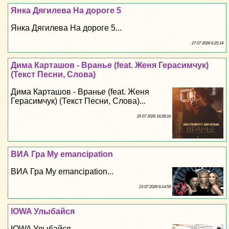
Янка Дягилева На дороге 5
Янка Дягилева На дороге 5...
27 07 2026 6:25:14
Дима Карташов - Вранье (feat. Женя Герасимчук)
(Текст Песни, Слова)
Дима Карташов - Вранье (feat. Женя
Герасимчук) (Текст Песни, Слова)...
25 07 2026 16:28:16
ВИА Гра My emancipation
ВИА Гра My emancipation...
23 07 2026 6:14:59
IOWA Улыбайся
IOWA Улыбайся...