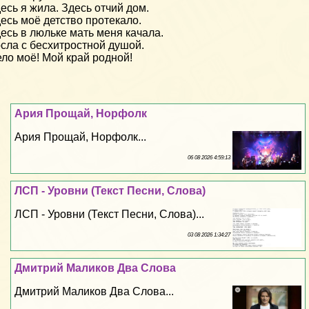
есь я жила. Здесь отчий дом.
есь моё детство протекало.
есь в люльке мать меня качала.
сла с бесхитростной душой.
ло моё! Мой край родной!
Ария Прощай, Норфолк
Ария Прощай, Норфолк...
06 08 2026 4:59:13
ЛСП - Уровни (Текст Песни, Слова)
ЛСП - Уровни (Текст Песни, Слова)...
03 08 2026 1:34:27
Дмитрий Маликов Два Слова
Дмитрий Маликов Два Слова...