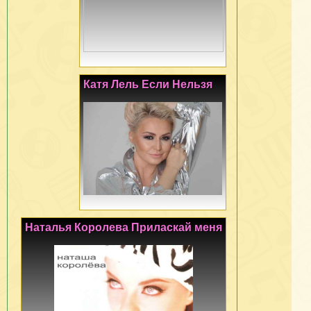
Катя Лель Если Нельзя
Наталья Королева Приласкай меня