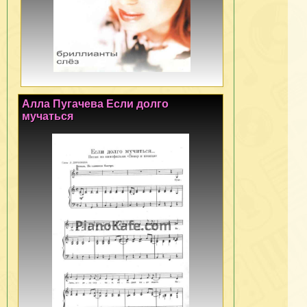
Алла Пугачева Если долго
мучаться