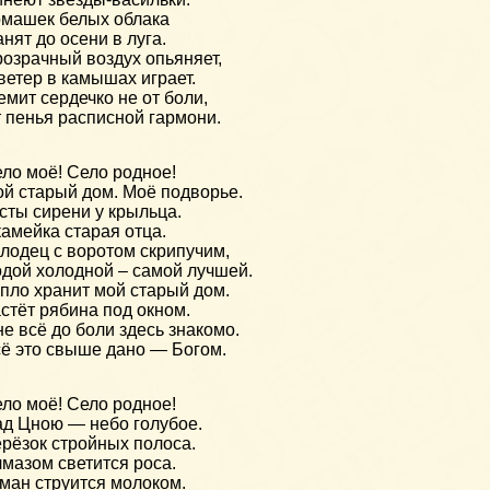
машек белых облака
нят до осени в луга.
озрачный воздух опьяняет,
ветер в камышах играет.
мит сердечко не от боли,
 пенья расписной гармони.
ло моё! Село родное!
й старый дом. Моё подворье.
сты сирени у крыльца.
амейка старая отца.
лодец с воротом скрипучим,
дой холодной – самой лучшей.
пло хранит мой старый дом.
стёт рябина под окном.
е всё до боли здесь знакомо.
ё это свыше дано — Богом.
ло моё! Село родное!
д Цною — небо голубое.
рёзок стройных полоса.
мазом светится роса.
ман струится молоком.