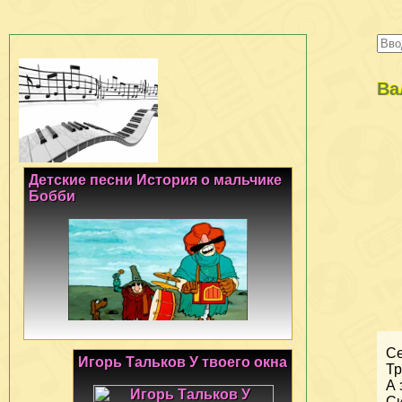
Ва
Детские песни История о мальчике
Бобби
Се
Игорь Тальков У твоего окна
Тр
А 
Си