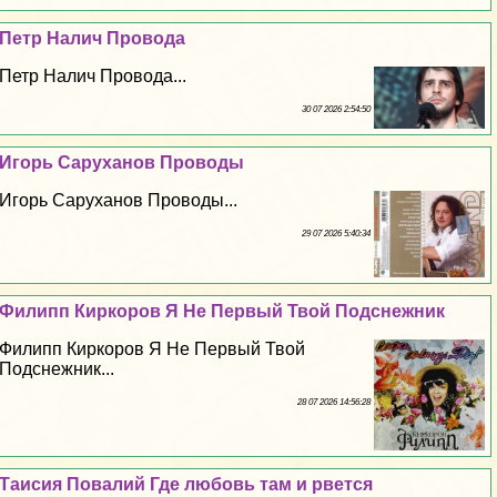
Петр Налич Провода
Петр Налич Провода...
30 07 2026 2:54:50
Игорь Саруханов Проводы
Игорь Саруханов Проводы...
29 07 2026 5:40:34
Филипп Киркоров Я Не Первый Твой Подснежник
Филипп Киркоров Я Не Первый Твой
Подснежник...
28 07 2026 14:56:28
Таисия Повалий Где любовь там и рвется