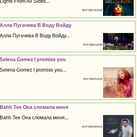
Lights From All Sides...
06 07 2026 18:19:42
Алла Пугачева В Воду Войду
Алла Пугачева В Воду Войду...
05 07 2026 4:22:28
Selena Gomez I promise you
Selena Gomez I promise you...
04 07 2026 0:19:19
Bahh Tee Она сломала меня
Bahh Tee Она сломала меня...
03 07 2026 20:50:14