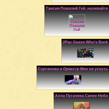
Таисия Повалий Гей, наливайте
2Pac Guess Who's Back
Сурганова и Оркестр Мне не уснуть
Алла Пугачева Синее Небо