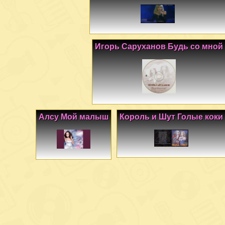
Игорь Саруханов Будь со мной
Алсу Мой малыш
Король и Шут Голые коки