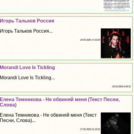
Игорь Тальков Россия
Игорь Тальков Россия...
29 06 2026 17:10:29
Morandi Love Is Tickling
Morandi Love Is Tickling...
28 06 2026 6:44:31
Елена Темникова - Не обвиняй меня (Текст Песни,
Слова)
Елена Темникова - Не обвиняй меня (Текст
Песни, Слова)...
27 06 2026 21:15:22