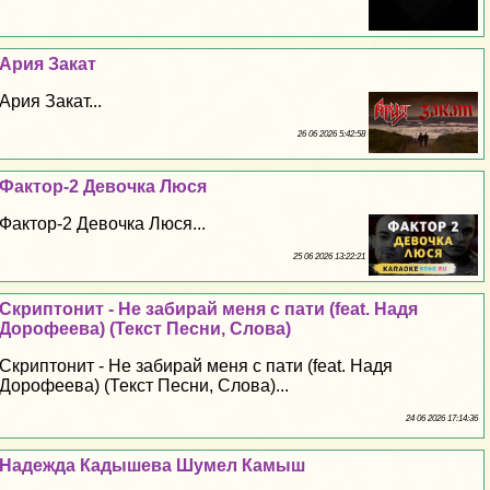
Ария Закат
Ария Закат...
26 06 2026 5:42:58
Фактор-2 Дeвoчка Люся
Фактор-2 Дeвoчка Люся...
25 06 2026 13:22:21
Скриптонит - Не забирай меня с пати (feat. Надя
Дорофеева) (Текст Песни, Слова)
Скриптонит - Не забирай меня с пати (feat. Надя
Дорофеева) (Текст Песни, Слова)...
24 06 2026 17:14:36
Надежда Кадышева Шумел Камыш