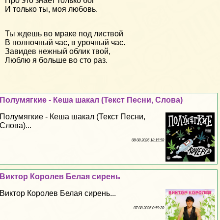
Про это знает только бог
И только ты, моя любовь.
Ты ждешь во мраке под листвой
В полночный час, в урочный час.
Завидев нежный облик твой,
Люблю я больше во сто раз.
Полумягкие - Кеша шакал (Текст Песни, Слова)
Полумягкие - Кеша шакал (Текст Песни,
Слова)...
08 08 2026 18:15:58
Виктор Королев Белая сирень
Виктор Королев Белая сирень...
07 08 2026 0:59:20