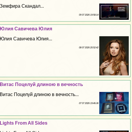
Земфира Скандал...
09 07 2026 19:58:14
Юлия Савичева Юлия
Юлия Савичева Юлия...
08 07 2026 20:52:42
Витас Поцелуй длиною в вечность
Витас Поцелуй длиною в вечность...
07 07 2026 19:46:36
Lights From All Sides