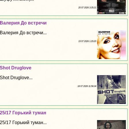
20 07 2026 3:35:21
Валерия До встречи
Валерия До встречи...
19 07 2026 1:29:20
Shot Druglove
Shot Druglove...
18 07 2026 11:58:34
25/17 Горький туман
25/17 Горький туман...