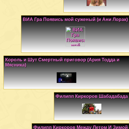
ВИА Гра Появись мой суженый (и Ани Лорак)
Король и Шут Смертный приговор (Ария Тодда и
Мясника)
Филипп Киркоров Шабадабада
Филипп Киркоров Между Летом И Зимой