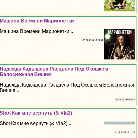
Машина Времени Марионетки
Машина Времени Марионетки...
06 08 2026 14:28:51
Надежда Кадышева Расцвела Под Окошком
Белоснежная Вишня
Надежда Кадышева Расцвела Под Окошком Белоснежная
Вишня...
05 08 2026 0:59:42
Shot Как мне вернуть (& Vla2)
Shot Как мне вернуть (& Vla2)...
04 08 2026 10:11:38