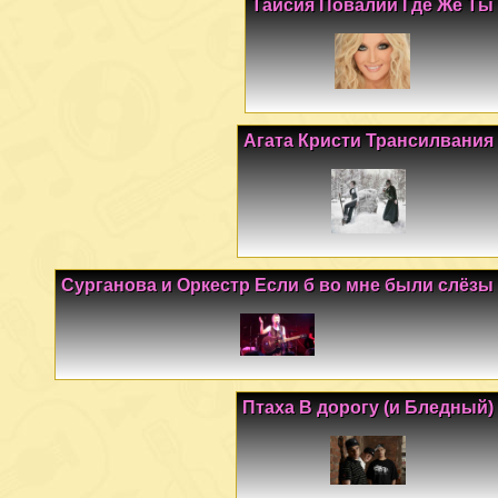
Таисия Повалий Где Же Ты
Агата Кристи Трансилвания
Сурганова и Оркестр Если б во мне были слёзы
Птаха В дорогу (и Бледный)