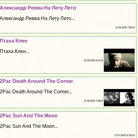
Александр Ревва На Лету Лето
Александр Ревва На Лету Лето...
03 08 2026 7:50:35
Птаха Клен
Птаха Клен...
02 08 2026 9:53:36
2Pac Death Around The Corner
2Pac Death Around The Corner...
01 08 2026 7:38:22
2Pac Sun And The Moon
2Pac Sun And The Moon...
31 07 2026 22:38:19