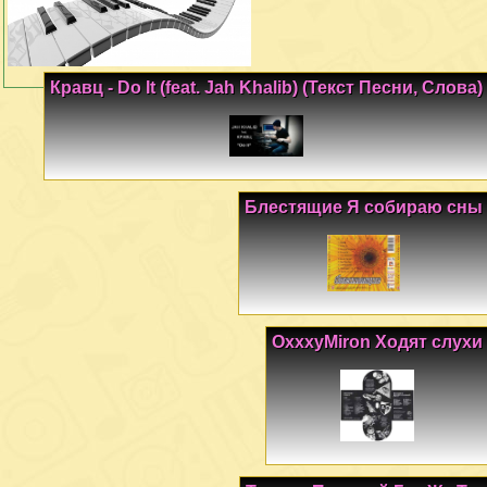
Кравц - Do It (feat. Jah Khalib) (Текст Песни, Слова)
Блестящие Я собираю сны
OxxxyMiron Ходят слухи