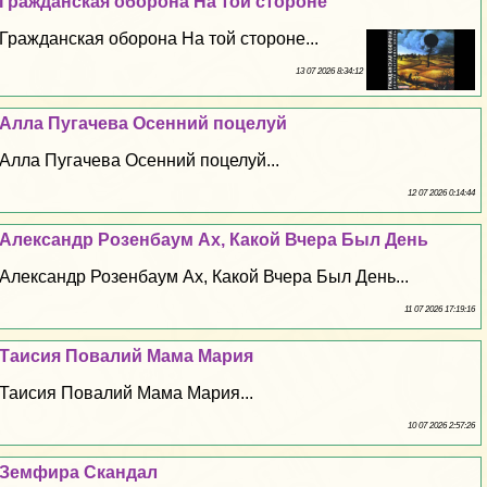
Гражданская оборона На той стороне
Гражданская оборона На той стороне...
13 07 2026 8:34:12
Алла Пугачева Осенний поцелуй
Алла Пугачева Осенний поцелуй...
12 07 2026 0:14:44
Александр Розенбаум Ах, Какой Вчера Был День
Александр Розенбаум Ах, Какой Вчера Был День...
11 07 2026 17:19:16
Таисия Повалий Мама Мария
Таисия Повалий Мама Мария...
10 07 2026 2:57:26
Земфира Скандал