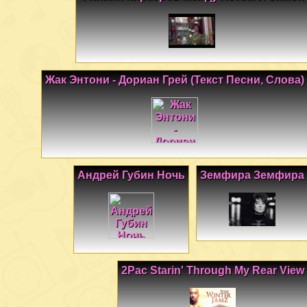
Жак Энтони - Дориан Грей (Текст Песни, Слова)
Андрей Губин Ночь
Земфира Земфира
2Pac Starin' Through My Rear View