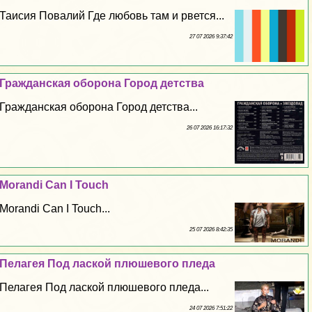
Таисия Повалий Где любовь там и рвется...
27 07 2026 9:37:42
Гражданская оборона Город детства
Гражданская оборона Город детства...
26 07 2026 16:17:32
Morandi Can I Touch
Morandi Can I Touch...
25 07 2026 8:42:35
Пелагея Под лаской плюшевого пледа
Пелагея Под лаской плюшевого пледа...
24 07 2026 7:51:22