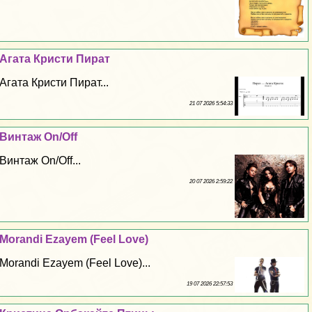
Агата Кристи Пират
Агата Кристи Пират...
21 07 2026 5:54:33
Винтаж Оn/Off
Винтаж Оn/Off...
20 07 2026 2:59:22
Morandi Ezayem (Feel Love)
Morandi Ezayem (Feel Love)...
19 07 2026 22:57:53