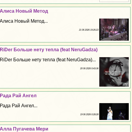
Алиса Новый Метод
Алиса Новый Метод...
21 06 2026 19:26:23
RiDer Больше нету тепла (feat NeruGadza)
RiDer Больше нету тепла (feat NeruGadza)...
20 06 2026 0:43:36
Рада Рай Ангел
Рада Рай Ангел...
19 06 2026 0:28:28
Алла Пугачева Мери