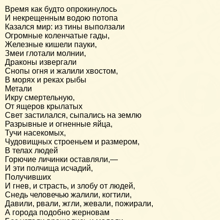
Время как будто опрокинулось
И некрещенным водою потопа
Казался мир: из тины выползали
Огромные коленчатые гады,
Железные кишели пауки,
Змеи глотали молнии,
Драконы извергали
Снопы огня и жалили хвостом,
В морях и реках рыбы
Метали
Икру смертельную,
От ящеров крылатых
Свет застилался, сыпались на землю
Разрывные и огненные яйца,
Тучи насекомых,
Чудовищных строеньем и размером,
В телах людей
Горючие личинки оставляли,—
И эти полчища исчадий,
Получивших
И гнев, и страсть, и злобу от людей,
Снедь человечью жалили, когтили,
Давили, рвали, жгли, жевали, пожирали,
А города подобно жерновам