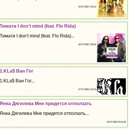
29 07 2026 7:35:14
Тимати I don't mind (feat. Flo Rida)
Тимати I don't mind (feat. Flo Rida)...
28 07 2026 7:50:41
1.KLa$ Ван Гог
1.KLa$ Ван Гог...
27 07 2026 3:16:19
Янка Дягилева Мне придется отползать
Янка Дягилева Мне придется отползать...
26 07 2026 23:41:44