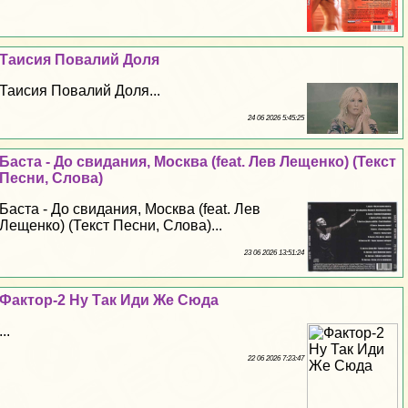
Таисия Повалий Доля
Таисия Повалий Доля...
24 06 2026 5:45:25
Баста - До свидания, Москва (feat. Лев Лещенко) (Текст
Песни, Слова)
Баста - До свидания, Москва (feat. Лев
Лещенко) (Текст Песни, Слова)...
23 06 2026 13:51:24
Фактор-2 Ну Так Иди Же Сюда
...
22 06 2026 7:23:47