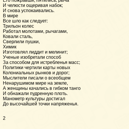
Его пожравши, пятились, рыча
И челюсти ощеривая набок;
И снова успокаивались.
В мире
Все шло как следует:
Трильон колес
Работал молотами, рычагами,
Ковали сталь,
Сверлили пушки,
Химик
Изготовлял лиддит и мелинит;
Ученые изобретали способ
За способом для истребленья масс;
Политики чертили карты новых
Колониальных рынков и дорог;
Мыслители писали о всеобщем
Ненарушимом мире на земле,
А женщины качались в гибком танго
И обнажали пудренную плоть.
Манометр культуры достигал
До высочайшей точки напряженья.
2