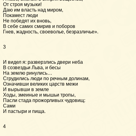
От строя музыки!
Даю им власть над миром,
Покамест люди
Не победят их вновь,
В себе самих смирив и поборов
Гнев, жадность, своеволье, безразличье».
3
И видел я: разверзлись двери неба
В созвездьи Льва, и бесы
На землю ринулись…
Сгрудились люди по речным долинам,
Означивши великих царств межи
И вырывши в земле
Ходы, змеиные и мышьи тропы,
Пасли стада прожорливых чудовищ:
Сами
И пастыри и пища.
4