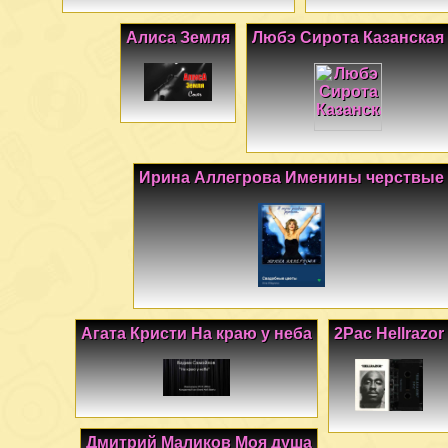
Алиса Земля
Любэ Сирота Казанская
Ирина Аллегрова Именины черствые
Агата Кристи На краю у неба
2Pac Hellrazor
Дмитрий Маликов Моя душа