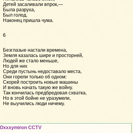
Детей засаливали впрок,—
Была разруха,
Был голод.
Наконец пришла чума.
6
Безглазые настали времена,
Земля казалась шире и просторней,
Людей же стало меньше,
Но для них
Среди пустынь недоставало места,
Они горели только об одном:
Скорей построить новые машины
И вновь начать такую же войну.
Так кончилась предбредовая схватка,
Но в этой бойне не уразумели,
Не выучились люди ничему.
Oxxxymiron CCTV