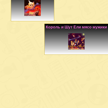
Король и Шут Ели мясо мужики