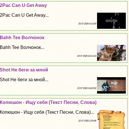
2Pac Can U Get Away
2Pac Can U Get Away...
25 07 2026 9:13:59
Bahh Tee Волчонок
Bahh Tee Волчонок...
24 07 2026 22:13:14
Shot Не беги за мной
Shot Не беги за мной...
23 07 2026 16:24:52
Копюшон - Ищу себя (Текст Песни, Слова)
Копюшон - Ищу себя (Текст Песни, Слова)...
22 07 2026 2:29:48