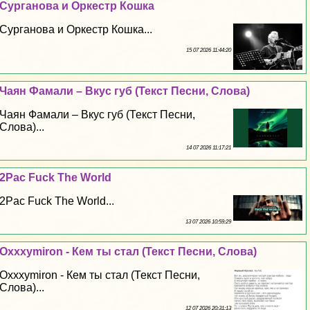
Сурганова и Оркестр Кошка
Сурганова и Оркестр Кошка...
15 07 2026 11:44:20
Чаян Фамали – Вкус губ (Текст Песни, Слова)
Чаян Фамали – Вкус губ (Текст Песни,
Слова)...
14 07 2026 11:17:21
2Pac Fuck The World
2Pac Fuck The World...
13 07 2026 10:59:29
Oxxxymiron - Кем ты стал (Текст Песни, Слова)
Oxxxymiron - Кем ты стал (Текст Песни,
Слова)...
12 07 2026 20:31:13