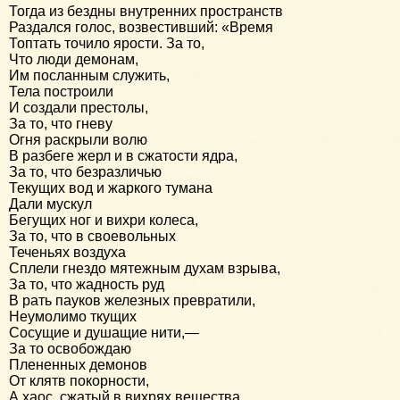
Тогда из бездны внутренних пространств
Раздался голос, возвестивший: «Время
Топтать точило ярости. За то,
Что люди демонам,
Им посланным служить,
Тела построили
И создали престолы,
За то, что гневу
Огня раскрыли волю
В разбеге жерл и в сжатости ядра,
За то, что безразличью
Текущих вод и жаркого тумана
Дали мускул
Бегущих ног и вихри колеса,
За то, что в своевольных
Теченьях воздуха
Сплели гнездо мятежным духам взрыва,
За то, что жадность руд
В рать пауков железных превратили,
Неумолимо ткущих
Сосущие и душащие нити,—
За то освобождаю
Плененных демонов
От клятв покорности,
А хаос, сжатый в вихрях вещества,