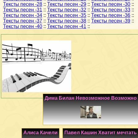
Тексты песен -28
::
Тексты песен -29
::
Тексты песен -30
::
Тексты песен -31
::
Тексты песен -32
::
Тексты песен -33
::
Тексты песен -34
::
Тексты песен -35
::
Тексты песен -36
::
Тексты песен -37
::
Тексты песен -38
::
Тексты песен -39
::
Тексты песен -40
::
Тексты песен -41
::
Дима Билан Невозможное Возможно
Алиса Качели
Павел Кашин Хватит мечтать