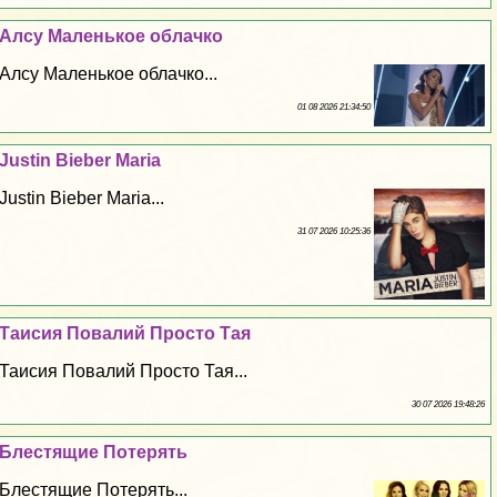
Алсу Маленькое облачко
Алсу Маленькое облачко...
01 08 2026 21:34:50
Justin Bieber Maria
Justin Bieber Maria...
31 07 2026 10:25:36
Таисия Повалий Просто Тая
Таисия Повалий Просто Тая...
30 07 2026 19:48:26
Блестящие Потерять
Блестящие Потерять...