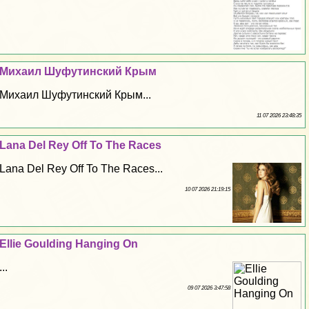
Михаил Шуфутинский Крым
Михаил Шуфутинский Крым...
11 07 2026 23:48:35
Lana Del Rey Off To The Races
Lana Del Rey Off To The Races...
10 07 2026 21:19:15
Ellie Goulding Hanging On
...
09 07 2026 3:47:58