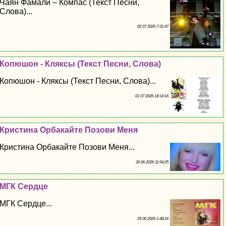
Чаян Фамали – Компас (Текст Песни,
Слова)...
02 07 2026 7:31:47
Копюшон - Кляксы (Текст Песни, Слова)
Копюшон - Кляксы (Текст Песни, Слова)...
01 07 2026 18:14:16
Кристина Орбакайте Позови Меня
Кристина Орбакайте Позови Меня...
30 06 2026 11:54:25
МГК Сердце
МГК Сердце...
29 06 2026 1:48:16