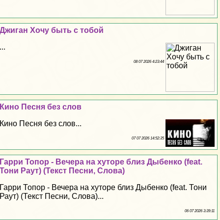
Джиган Хочу быть с тобой
...
08 07 2026 4:23:44
Кино Песня без слов
Кино Песня без слов...
07 07 2026 14:52:35
Гарри Топор - Вечера на хуторе близ Дыбенко (feat.
Тони Раут) (Текст Песни, Слова)
Гарри Топор - Вечера на хуторе близ Дыбенко (feat. Тони
Раут) (Текст Песни, Слова)...
06 07 2026 3:39:11