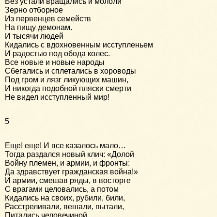
Без устали вращались и мололи
Зерно отборное
Из первенцев семейств
На пищу демонам.
И тысячи людей
Кидались с вдохновенным исступленьем
И радостью под обода колес.
Все новые и новые народы
Сбегались и сплетались в хороводы
Под гром и лязг ликующих машин,
И никогда подобной пляски смерти
Не видел исступленный мир!
5
Еще! еще! И все казалось мало…
Тогда раздался новый клич: «Долой
Войну племен, и армии, и фронты:
Да здравствует гражданская война!»
И армии, смешав ряды, в восторге
С врагами целовались, а потом
Кидались на своих, рубили, били,
Расстреливали, вешали, пытали,
Питались человечиной,