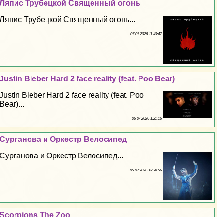
Ляпис Трубецкой Священный огонь
Ляпис Трубецкой Священный огонь...
07 07 2026 11:40:47
Justin Bieber Hard 2 face reality (feat. Poo Bear)
Justin Bieber Hard 2 face reality (feat. Poo
Bear)...
06 07 2026 1:21:16
Сурганова и Оркестр Велосипед
Сурганова и Оркестр Велосипед...
05 07 2026 18:38:56
Scorpions The Zoo