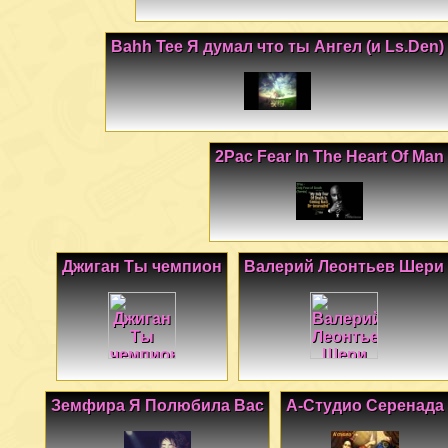
Bahh Tee Я думал что ты Ангел (и Ls.Den)
2Pac Fear In The Heart Of Man
Джиган Ты чемпион
Валерий Леонтьев Шери
Земфира Я Полюбила Вас
А-Студио Серенада