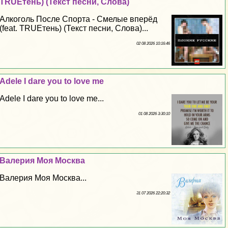
TRUEтень) (Текст песни, Слова)
Алкоголь После Спорта - Смелые вперёд
(feat. TRUEтень) (Текст песни, Слова)...
02 08 2026 10:16:46
Adele I dare you to love me
Adele I dare you to love me...
01 08 2026 3:30:10
Валерия Моя Москва
Валерия Моя Москва...
31 07 2026 22:20:32