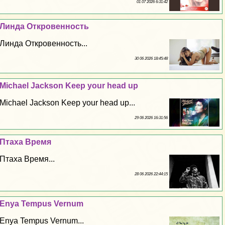
01 07 2026 6:31:42
Линда Откровенность
Линда Откровенность...
30 06 2026 18:45:48
Michael Jackson Keep your head up
Michael Jackson Keep your head up...
29 06 2026 16:31:56
Птаха Время
Птаха Время...
28 06 2026 22:44:15
Enya Tempus Vernum
Enya Tempus Vernum...