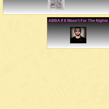
ABBA If It Wasn't For The Nights