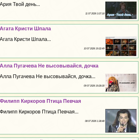
Ария Твой день...
11 07 2026 3:37:18
Агата Кристи Шпала
Агата Кристи Шпала...
10 07 2026 19:32:49
Алла Пугачева Не высовывайся, дочка
Алла Пугачева Не высовывайся, дочка...
09 07 2026 19:28:30
Филипп Киркоров Птица Певчая
Филипп Киркоров Птица Певчая...
08 07 2026 1:38:48