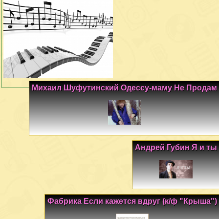
Михаил Шуфутинский Одессу-маму Не Продам
Андрей Губин Я и ты
Фабрика Если кажется вдруг (к/ф "Крыша")