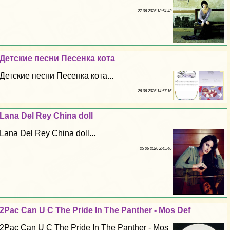
27 06 2026 18:54:43
Детские песни Песенка кота
Детские песни Песенка кота...
26 06 2026 14:57:16
Lana Del Rey China doll
Lana Del Rey China doll...
25 06 2026 2:45:46
2Pac Can U C The Pride In The Panther - Mos Def
2Pac Can U C The Pride In The Panther - Mos