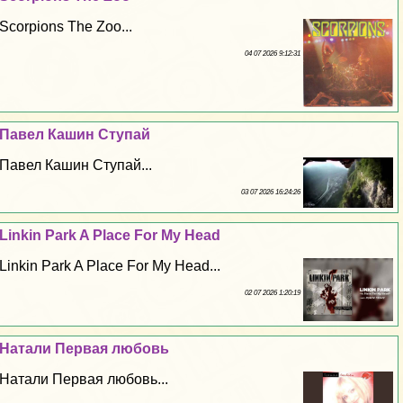
Scorpions The Zoo...
04 07 2026 9:12:31
Павел Кашин Ступай
Павел Кашин Ступай...
03 07 2026 16:24:26
Linkin Park A Place For My Head
Linkin Park A Place For My Head...
02 07 2026 1:20:19
Натали Первая любовь
Натали Первая любовь...