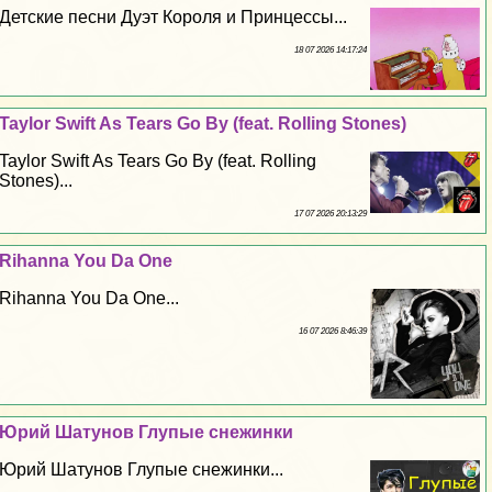
Детские песни Дуэт Короля и Принцессы...
18 07 2026 14:17:24
Taylor Swift As Tears Go By (feat. Rolling Stones)
Taylor Swift As Tears Go By (feat. Rolling
Stones)...
17 07 2026 20:13:29
Rihanna You Da One
Rihanna You Da One...
16 07 2026 8:46:39
Юрий Шатунов Глупые снежинки
Юрий Шатунов Глупые снежинки...