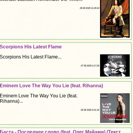
08 08 2026 11:39:33
Scorpions His Latest Flame
Scorpions His Latest Flame...
07 08 2026 4:17:36
Eminem Love The Way You Lie (feat. Rihanna)
Eminem Love The Way You Lie (feat.
Rihanna)...
06 08 2026 9:31:16
Баста - Последнее слово (feat. Олег Майами) (Текст