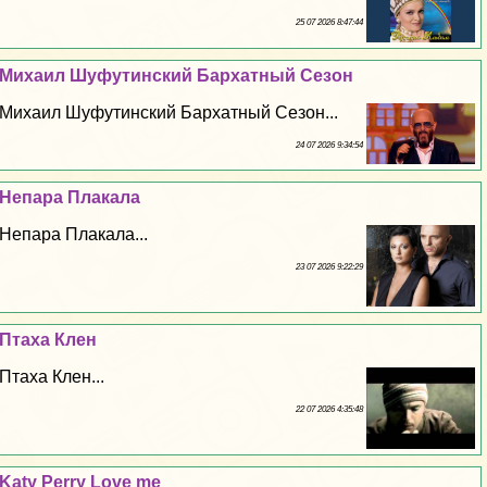
25 07 2026 8:47:44
Михаил Шуфутинский Бархатный Сезон
Михаил Шуфутинский Бархатный Сезон...
24 07 2026 9:34:54
Непара Плакала
Непара Плакала...
23 07 2026 9:22:29
Птаха Клен
Птаха Клен...
22 07 2026 4:35:48
Katy Perry Love me