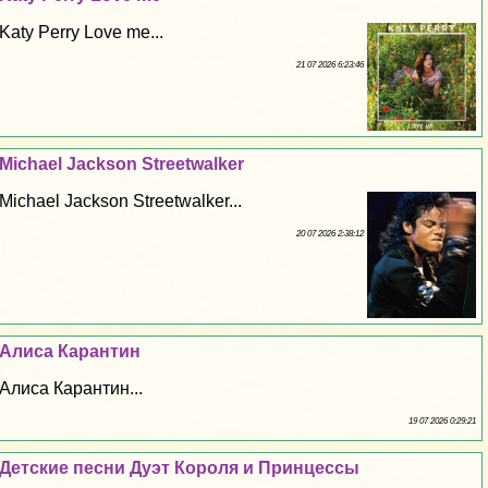
Katy Perry Love me...
21 07 2026 6:23:46
Michael Jackson Streetwalker
Michael Jackson Streetwalker...
20 07 2026 2:38:12
Алиса Карантин
Алиса Карантин...
19 07 2026 0:29:21
Детские песни Дуэт Короля и Принцессы