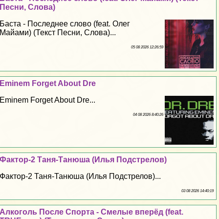
Песни, Слова)
Баста - Последнее слово (feat. Олег
Майами) (Текст Песни, Слова)...
05 08 2026 12:26:59
Eminem Forget About Dre
Eminem Forget About Dre...
04 08 2026 8:40:26
Фактор-2 Таня-Танюша (Илья Подстрелов)
Фактор-2 Таня-Танюша (Илья Подстрелов)...
03 08 2026 14:40:19
Алкоголь После Спорта - Смелые вперёд (feat.