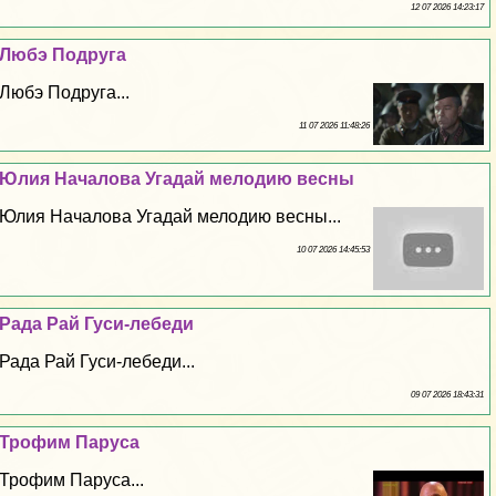
12 07 2026 14:23:17
Любэ Подруга
Любэ Подруга...
11 07 2026 11:48:26
Юлия Началова Угадай мелодию весны
Юлия Началова Угадай мелодию весны...
10 07 2026 14:45:53
Рада Рай Гуси-лебеди
Рада Рай Гуси-лебеди...
09 07 2026 18:43:31
Трофим Паруса
Трофим Паруса...