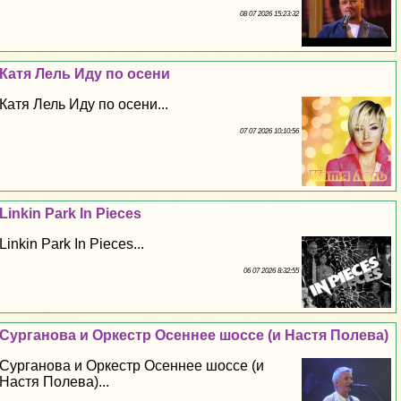
08 07 2026 15:23:32
Катя Лель Иду по осени
Катя Лель Иду по осени...
07 07 2026 10:10:56
Linkin Park In Pieces
Linkin Park In Pieces...
06 07 2026 8:32:55
Сурганова и Оркестр Осеннее шоссе (и Настя Полева)
Сурганова и Оркестр Осеннее шоссе (и
Настя Полева)...