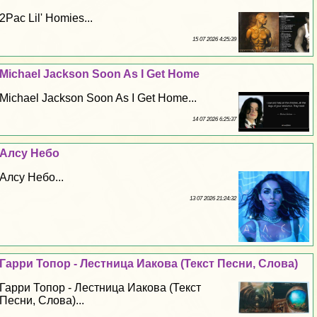
2Pac Lil' Homies...
15 07 2026 4:25:39
Michael Jackson Soon As I Get Home
Michael Jackson Soon As I Get Home...
14 07 2026 6:25:37
Алсу Небо
Алсу Небо...
13 07 2026 21:24:32
Гарри Топор - Лестница Иакова (Текст Песни, Слова)
Гарри Топор - Лестница Иакова (Текст
Песни, Слова)...