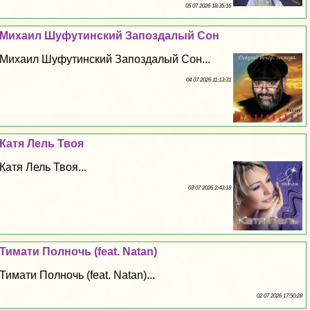
05 07 2026 18:35:16
Михаил Шуфутинский Запоздалый Сон
Михаил Шуфутинский Запоздалый Сон...
04 07 2026 11:13:31
Катя Лель Твоя
Катя Лель Твоя...
03 07 2026 2:43:18
Тимати Полночь (feat. Natan)
Тимати Полночь (feat. Natan)...
02 07 2026 17:50:28