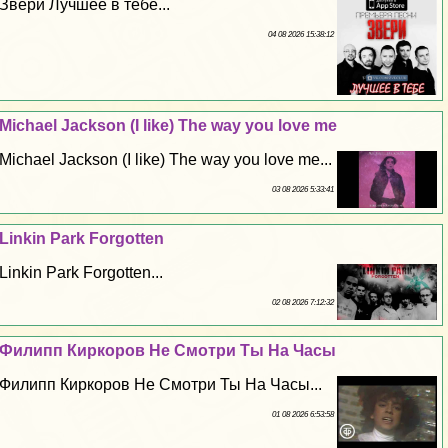
Звери Лучшее в тебе...
04 08 2026 15:38:12
Michael Jackson (I like) The way you love me
Michael Jackson (I like) The way you love me...
03 08 2026 5:33:41
Linkin Park Forgotten
Linkin Park Forgotten...
02 08 2026 7:12:32
Филипп Киркоров Не Смотри Ты На Часы
Филипп Киркоров Не Смотри Ты На Часы...
01 08 2026 6:53:58