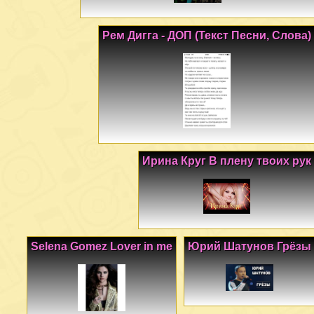
Рем Дигга - ДОП (Текст Песни, Слова)
Ирина Круг В плену твоих рук
Selena Gomez Lover in me
Юрий Шатунов Грёзы