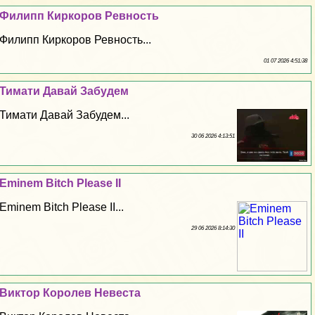
Филипп Киркоров Ревность
Филипп Киркоров Ревность...
01 07 2026 4:51:38
Тимати Давай Забудем
Тимати Давай Забудем...
30 06 2026 4:13:51
Eminem Bitch Please II
Eminem Bitch Please II...
29 06 2026 8:14:30
Виктор Королев Невеста