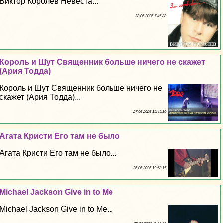
Виктор Королев Невеста...
28 06 2026 7:45:33
Король и Шут Священник больше ничего не скажет
(Ария Тодда)
Король и Шут Священник больше ничего не
скажет (Ария Тодда)...
27 06 2026 18:43:10
Агата Кристи Его там не было
Агата Кристи Его там не было...
26 06 2026 19:53:15
Michael Jackson Give in to Me
Michael Jackson Give in to Me...