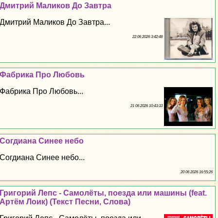
Дмитрий Маликов До Завтра
Дмитрий Маликов До Завтра...
22 06 2026 3:42:48
Фабрика Про Любовь
Фабрика Про Любовь...
21 06 2026 10:43:33
Согдиана Синее небо
Согдиана Синее небо...
20 06 2026 16:55:26
Григорий Лепс - Самолёты, поезда или машины (feat.
Артём Лоик) (Текст Песни, Слова)