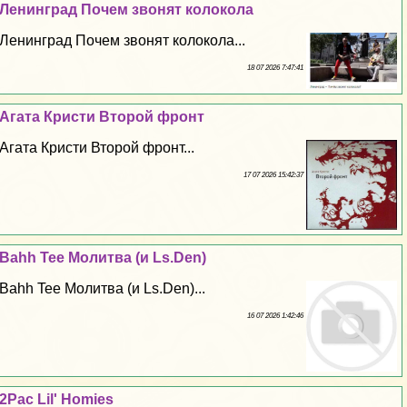
Ленинград Почем звонят колокола
Ленинград Почем звонят колокола...
18 07 2026 7:47:41
Агата Кристи Второй фронт
Агата Кристи Второй фронт...
17 07 2026 15:42:37
Bahh Tee Молитва (и Ls.Den)
Bahh Tee Молитва (и Ls.Den)...
16 07 2026 1:42:46
2Pac Lil' Homies