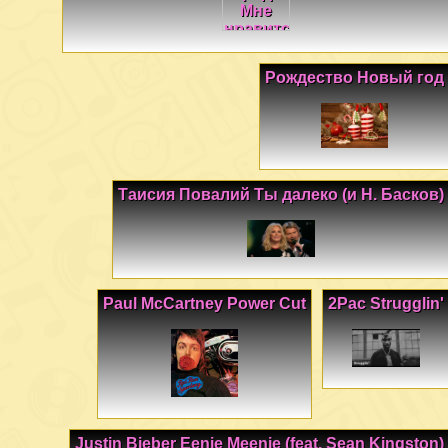
Рождество Новый год
Таисия Повалий Ты далеко (и Н. Басков)
Paul McCartney Power Cut
2Pac Strugglin'
Justin Bieber Eenie Meenie (feat. Sean Kingston)