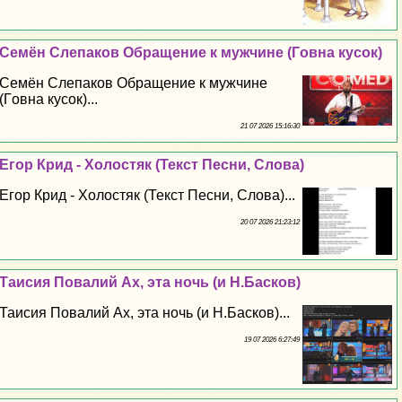
Семён Слепаков Обращение к мужчине (Гoвна кусок)
Семён Слепаков Обращение к мужчине
(Гoвна кусок)...
21 07 2026 15:16:30
Егор Крид - Холостяк (Текст Песни, Слова)
Егор Крид - Холостяк (Текст Песни, Слова)...
20 07 2026 21:23:12
Таисия Повалий Ах, эта ночь (и Н.Басков)
Таисия Повалий Ах, эта ночь (и Н.Басков)...
19 07 2026 6:27:49