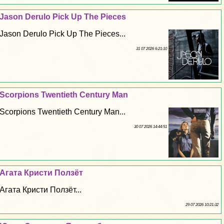
Jason Derulo Pick Up The Pieces
Jason Derulo Pick Up The Pieces...
31 07 2026 6:21:10
Scorpions Twentieth Century Man
Scorpions Twentieth Century Man...
30 07 2026 14:44:51
Агата Кристи Ползёт
Агата Кристи Ползёт...
29 07 2026 10:21:32