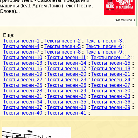
Григорий Лепс - Самолёты, поезда или
машины (feat. Артём Лоик) (Текст Песни,
Слова)...
19 06 2026 18:56:15
Еще:
Тексты песен -1
::
Тексты песен -2
::
Тексты песен -3
::
Тексты песен -4
::
Тексты песен -5
::
Тексты песен -6
::
Тексты песен -7
::
Тексты песен -8
::
Тексты песен -9
::
Тексты песен -10
::
Тексты песен -11
::
Тексты песен -12
::
Тексты песен -13
::
Тексты песен -14
::
Тексты песен -15
::
Тексты песен -16
::
Тексты песен -17
::
Тексты песен -18
::
Тексты песен -19
::
Тексты песен -20
::
Тексты песен -21
::
Тексты песен -22
::
Тексты песен -23
::
Тексты песен -24
::
Тексты песен -25
::
Тексты песен -26
::
Тексты песен -27
::
Тексты песен -28
::
Тексты песен -29
::
Тексты песен -30
::
Тексты песен -31
::
Тексты песен -32
::
Тексты песен -33
::
Тексты песен -34
::
Тексты песен -35
::
Тексты песен -36
::
Тексты песен -37
::
Тексты песен -38
::
Тексты песен -39
::
Тексты песен -40
::
Тексты песен -41
::