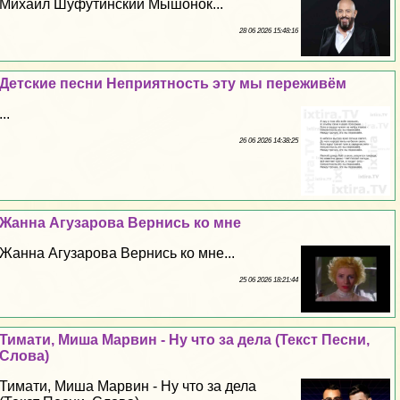
Михаил Шуфутинский Мышонок...
28 06 2026 15:48:16
Детские песни Неприятность эту мы переживём
...
26 06 2026 14:38:25
Жанна Агузарова Вернись ко мне
Жанна Агузарова Вернись ко мне...
25 06 2026 18:21:44
Тимати, Миша Марвин - Ну что за дела (Текст Песни,
Слова)
Тимати, Миша Марвин - Ну что за дела