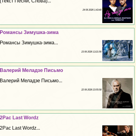
(Текст Песни, Слова)...
24 06 2026 1:43:40
Романсы Зимушка-зима
Романсы Зимушка-зима...
23 06 2026 13:21:56
Валерий Меладзе Письмо
Валерий Меладзе Письмо...
22 06 2026 23:55:58
2Pac Last Wordz
2Pac Last Wordz...