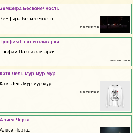
Земфира Бесконечность
Земфира Бесконечность...
06 08 2026 12:57:19
Трофим Поэт и олигархи
Трофим Поэт и олигархи...
05 08 2026 18:56:26
Катя Лель Мур-мур-мур
Катя Лель Мур-мур-мур...
04 08 2026 15:39:33
Алиса Черта
Алиса Черта...