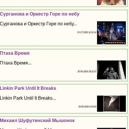
Сурганова и Оркестр Горе по небу
Сурганова и Оркестр Горе по небу...
01 07 2026 11:31:14
Птаха Время
Птаха Время...
30 06 2026 18:11:27
Linkin Park Until It Breaks
Linkin Park Until It Breaks...
29 06 2026 9:15:20
Михаил Шуфутинский Мышонок