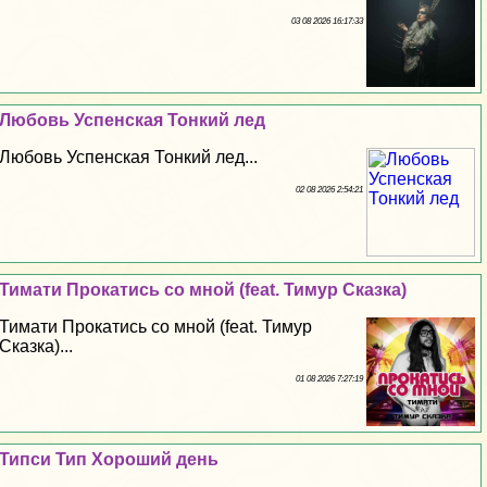
03 08 2026 16:17:33
Любовь Успенская Тонкий лед
Любовь Успенская Тонкий лед...
02 08 2026 2:54:21
Тимати Прокатись со мной (feat. Тимур Сказка)
Тимати Прокатись со мной (feat. Тимур
Сказка)...
01 08 2026 7:27:19
Типси Тип Хороший день