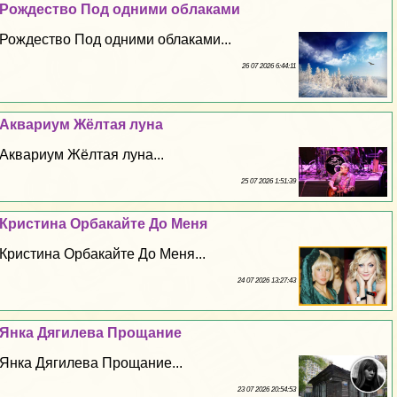
Рождество Под одними облаками
Рождество Под одними облаками...
26 07 2026 6:44:11
Аквариум Жёлтая луна
Аквариум Жёлтая луна...
25 07 2026 1:51:39
Кристина Орбакайте До Меня
Кристина Орбакайте До Меня...
24 07 2026 13:27:43
Янка Дягилева Прощание
Янка Дягилева Прощание...
23 07 2026 20:54:53