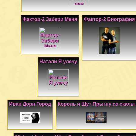
Фактор-2 Забери Меня
Фактор-2 Биография
Натали Я улечу
Иван Дорн Город
Король и Шут Прыгну со скалы