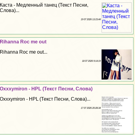
Каста - Медленный танец (Текст Песни,
Слова)...
19 07 2026 13:15:44
Rihanna Roc me out
Rihanna Roc me out...
18 07 2026 9:14:19
Oxxxymiron - HPL (Текст Песни, Слова)
Oxxxymiron - HPL (Текст Песни, Слова)...
17 07 2026 20:28:34