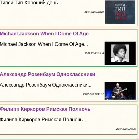
Типси Тип Хороший день...
31 07 2026 1:28:29
Michael Jackson When I Come Of Age
Michael Jackson When I Come Of Age...
30 07 2026 3:29:16
Александр Розенбаум Одноклассники
Александр Розенбаум Одноклассники...
29 07 2026 18:21:12
Филипп Киркоров Римская Полночь
Филипп Киркоров Римская Полночь...
28 07 2026 7:49:35