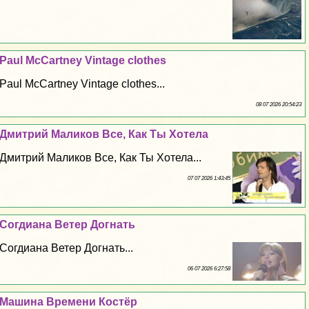
Paul McCartney Vintage clothes
Paul McCartney Vintage clothes...
08 07 2026 20:54:23
Дмитрий Маликов Все, Как Ты Хотела
Дмитрий Маликов Все, Как Ты Хотела...
07 07 2026 1:43:45
Согдиана Ветер Догнать
Согдиана Ветер Догнать...
06 07 2026 6:27:58
Машина Времени Костёр