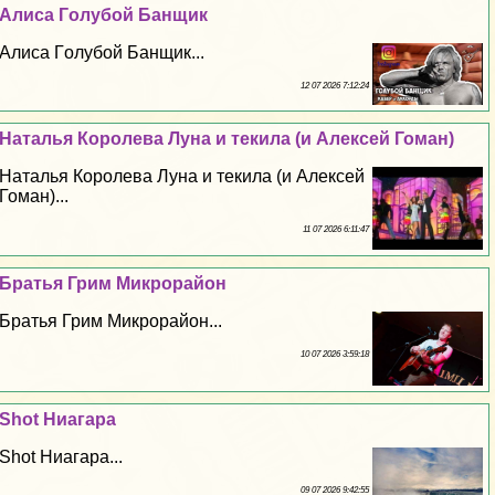
Алиса Гoлyбой Банщик
Алиса Гoлyбой Банщик...
12 07 2026 7:12:24
Наталья Королева Луна и текила (и Алексей Гоман)
Наталья Королева Луна и текила (и Алексей
Гоман)...
11 07 2026 6:11:47
Братья Грим Микрорайон
Братья Грим Микрорайон...
10 07 2026 3:59:18
Shot Ниагара
Shot Ниагара...
09 07 2026 9:42:55