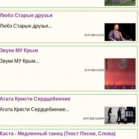
Любэ Старые друзья
Любэ Старые друзья...
22 07 2026 4:13:10
Звуки МУ Крым
Звуки МУ Крым...
21 07 2026 9:33:55
Агата Кристи Сердцебиение
Агата Кристи Сердцебиение...
20 07 2026 13:28:49
Каста - Медленный танец (Текст Песни, Слова)