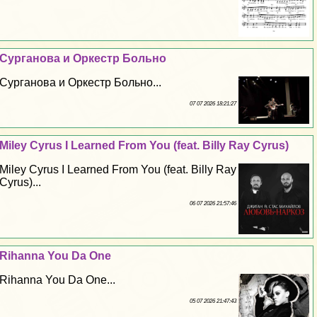
Сурганова и Оркестр Больно
Сурганова и Оркестр Больно...
07 07 2026 18:21:27
Miley Cyrus I Learned From You (feat. Billy Ray Cyrus)
Miley Cyrus I Learned From You (feat. Billy Ray
Cyrus)...
06 07 2026 21:57:46
Rihanna You Da One
Rihanna You Da One...
05 07 2026 21:47:43