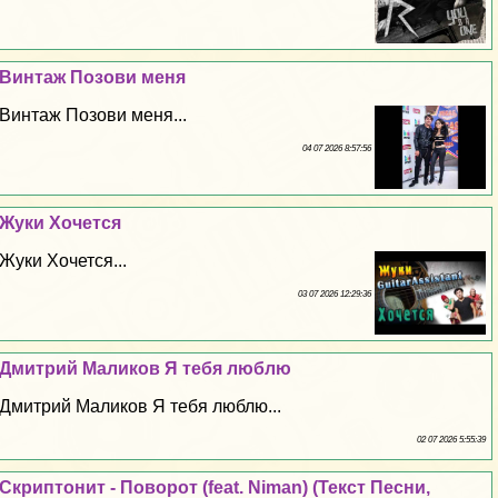
Винтаж Позови меня
Винтаж Позови меня...
04 07 2026 8:57:56
Жуки Хочется
Жуки Хочется...
03 07 2026 12:29:36
Дмитрий Маликов Я тебя люблю
Дмитрий Маликов Я тебя люблю...
02 07 2026 5:55:39
Скриптонит - Поворот (feat. Niman) (Текст Песни,