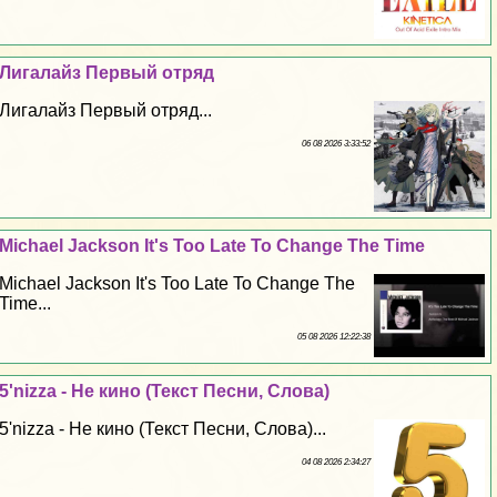
Лигалайз Первый отряд
Лигалайз Первый отряд...
06 08 2026 3:33:52
Michael Jackson It's Too Late To Change The Time
Michael Jackson It's Too Late To Change The
Time...
05 08 2026 12:22:38
5'nizza - Не кино (Текст Песни, Слова)
5'nizza - Не кино (Текст Песни, Слова)...
04 08 2026 2:34:27