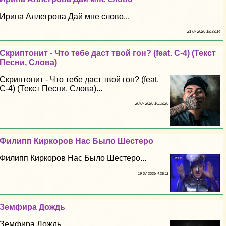
Ирина Аллегрова Дай мне слово...
21 07 2026 18:33:14
Скриптонит - Что тебе даст твой гон? (feat. C-4) (Текст
Песни, Слова)
Скриптонит - Что тебе даст твой гон? (feat.
C-4) (Текст Песни, Слова)...
20 07 2026 16:58:26
Филипп Киркоров Нас Было Шестеро
Филипп Киркоров Нас Было Шестеро...
19 07 2026 4:28:11
Земфира Дождь
Земфира Дождь...