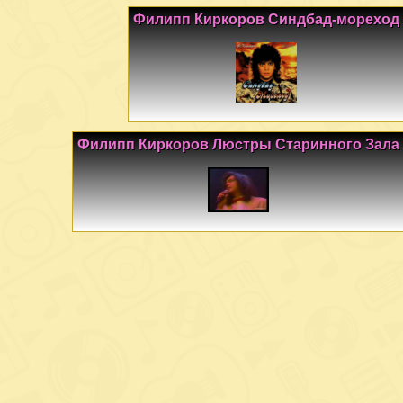
Филипп Киркоров Синдбад-мореход
Филипп Киркоров Люстры Старинного Зала