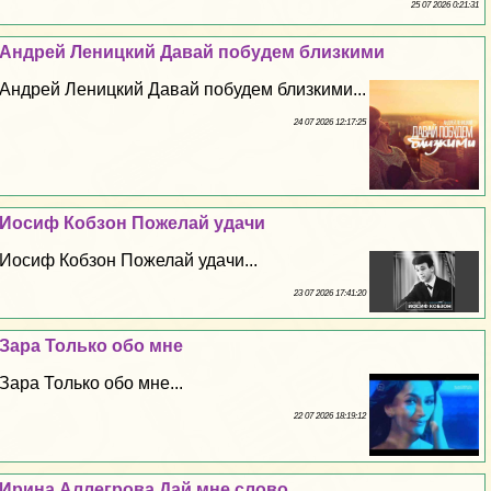
25 07 2026 0:21:31
Андрей Леницкий Давай побудем близкими
Андрей Леницкий Давай побудем близкими...
24 07 2026 12:17:25
Иосиф Кобзон Пожелай удачи
Иосиф Кобзон Пожелай удачи...
23 07 2026 17:41:20
Зара Только обо мне
Зара Только обо мне...
22 07 2026 18:19:12
Ирина Аллегрова Дай мне слово