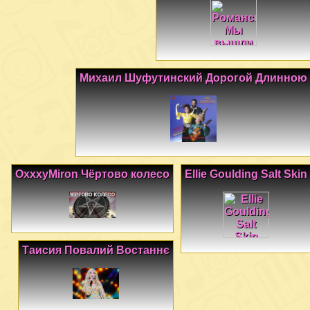
Михаил Шуфутинский Дорогой Длинною
OxxxyMiron Чёртово колесо
Ellie Goulding Salt Skin
Таисия Повалий Востаннє