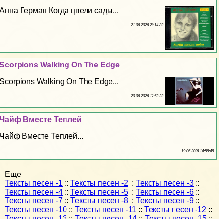
Анна Герман Когда цвели сады...
21 06 2026 20:14:32
Scorpions Walking On The Edge
Scorpions Walking On The Edge...
20 06 2026 12:52:22
Чайф Вместе Теплей
Чайф Вместе Теплей...
19 06 2026 14:58:48
Еще:
Тексты песен -1
::
Тексты песен -2
::
Тексты песен -3
::
Тексты песен -4
::
Тексты песен -5
::
Тексты песен -6
::
Тексты песен -7
::
Тексты песен -8
::
Тексты песен -9
::
Тексты песен -10
::
Тексты песен -11
::
Тексты песен -12
::
Тексты песен -13
::
Тексты песен -14
::
Тексты песен -15
::