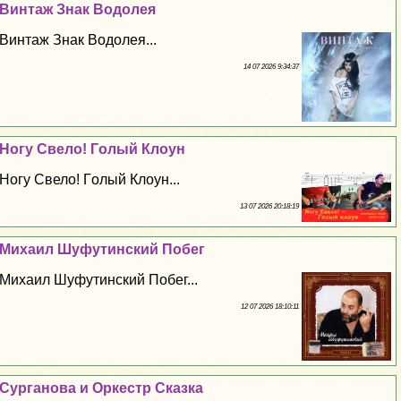
Винтаж Знак Водолея
Винтаж Знак Водолея...
14 07 2026 9:34:37
Ногу Свело! Гoлый Клоун
Ногу Свело! Гoлый Клоун...
13 07 2026 20:18:19
Михаил Шуфутинский Побег
Михаил Шуфутинский Побег...
12 07 2026 18:10:11
Сурганова и Оркестр Сказка