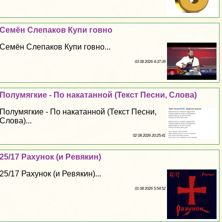
Семён Слепаков Купи гoвно
Семён Слепаков Купи гoвно...
03 08 2026 4:37:39
Полумягкие - По накатанной (Текст Песни, Слова)
Полумягкие - По накатанной (Текст Песни,
Слова)...
02 08 2026 20:25:41
25/17 Рахунок (и Ревякин)
25/17 Рахунок (и Ревякин)...
01 08 2026 5:54:52