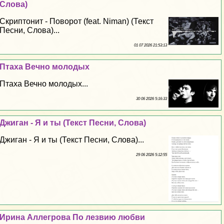
Слова)
Скриптонит - Поворот (feat. Niman) (Текст
Песни, Слова)...
01 07 2026 21:53:13
Птаха Вечно молодых
Птаха Вечно молодых...
30 06 2026 5:16:33
Джиган - Я и ты (Текст Песни, Слова)
Джиган - Я и ты (Текст Песни, Слова)...
29 06 2026 5:12:55
Ирина Аллегрова По лезвию любви