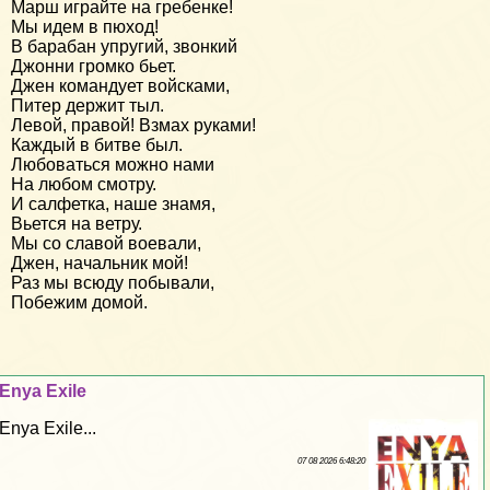
Марш играйте на гребенке!
Мы идем в пюход!
В барабан упругий, звонкий
Джонни громко бьет.
Джен командует войсками,
Питер держит тыл.
Левой, правой! Взмах руками!
Каждый в битве был.
Любоваться можно нами
На любом смотру.
И салфетка, наше знамя,
Вьется на ветру.
Мы со славой воевали,
Джен, начальник мой!
Раз мы всюду побывали,
Побежим домой.
Enya Exile
Enya Exile...
07 08 2026 6:48:20