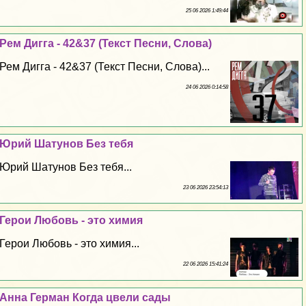
25 06 2026 1:49:44
Рем Дигга - 42&37 (Текст Песни, Слова)
Рем Дигга - 42&37 (Текст Песни, Слова)...
24 06 2026 0:14:58
Юрий Шатунов Без тебя
Юрий Шатунов Без тебя...
23 06 2026 23:54:13
Герои Любовь - это химия
Герои Любовь - это химия...
22 06 2026 15:41:24
Анна Герман Когда цвели сады