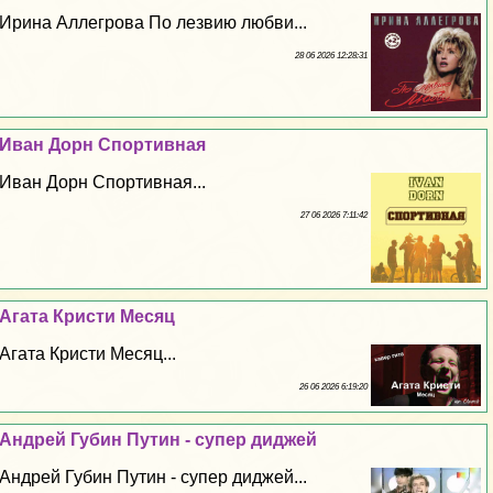
Ирина Аллегрова По лезвию любви...
28 06 2026 12:28:31
Иван Дорн Спортивная
Иван Дорн Спортивная...
27 06 2026 7:11:42
Агата Кристи Месяц
Агата Кристи Месяц...
26 06 2026 6:19:20
Андрей Губин Путин - супер диджей
Андрей Губин Путин - супер диджей...