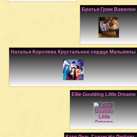
Братья Грим Вавилон
Наталья Королева Хрустальное сердце Мальвины
Ellie Goulding Little Dreams
Катя Лель Гадаю На Любовь