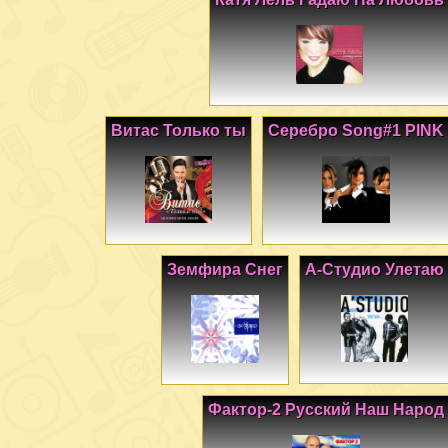
Витас Только ты
Серебро Song#1 PINK
Земфира Снег
А-Студио Улетаю
Фактор-2 Русский Наш Народ