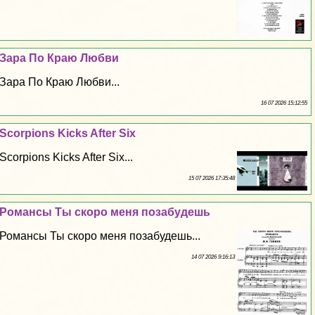
Зара По Краю Любви
Зара По Краю Любви...
16 07 2026 15:12:55
Scorpions Kicks After Six
Scorpions Kicks After Six...
15 07 2026 17:35:48
Романсы Ты скоро меня позабудешь
Романсы Ты скоро меня позабудешь...
14 07 2026 9:16:13