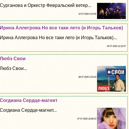
Сурганова и Оркестр Февральский ветер...
10 07 2026 0:15:56
Ирина Аллегрова Но все таки лето (и Игорь Тальков)
Ирина Аллегрова Но все таки лето (и Игорь Тальков)...
09 07 2026 12:32:57
Любэ Свои
Любэ Свои...
08 07 2026 5:22:20
Согдиана Сердце-магнит
Согдиана Сердце-магнит...
07 07 2026 18:48:19