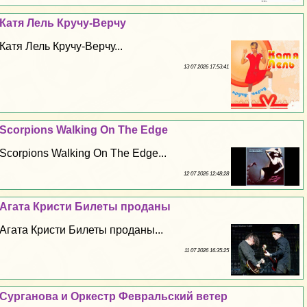
Катя Лель Кручу-Верчу
Катя Лель Кручу-Верчу...
13 07 2026 17:53:41
Scorpions Walking On The Edge
Scorpions Walking On The Edge...
12 07 2026 12:48:28
Агата Кристи Билеты проданы
Агата Кристи Билеты проданы...
11 07 2026 16:35:25
Сурганова и Оркестр Февральский ветер