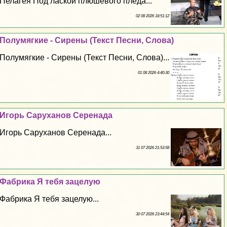
Пелагея Под лаской плюшевого пледа...
02 08 2026 18:51:12
Полумягкие - Сирены (Текст Песни, Слова)
Полумягкие - Сирены (Текст Песни, Слова)...
01 08 2026 4:40:30
Игорь Саруханов Серенада
Игорь Саруханов Серенада...
31 07 2026 21:53:58
Фабрика Я тебя зацелую
Фабрика Я тебя зацелую...
30 07 2026 23:44:54