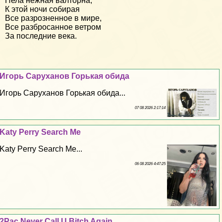
Пела нежная валторна,
К этой ночи собирая
Все разрозненное в мире,
Все разбросанное ветром
За последние века.
Игорь Саруханов Горькая обида
Игорь Саруханов Горькая обида...
07 08 2026 2:17:14
Katy Perry Search Me
Katy Perry Search Me...
06 08 2026 4:47:25
2Pac Never Call U Bitch Again