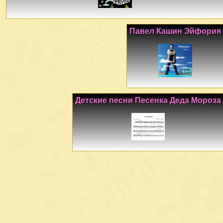
Павел Кашин Эйфория
Детские песни Песенка Деда Мороза