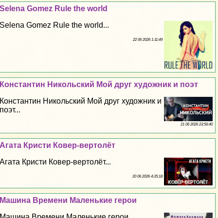
Selena Gomez Rule the world
Selena Gomez Rule the world...
22 06 2026 1:11:49
Константин Никольский Мой друг художник и поэт
Константин Никольский Мой друг художник и
поэт...
21 06 2026 23:56:40
Агата Кристи Ковер-вертолёт
Агата Кристи Ковер-вертолёт...
20 06 2026 4:35:18
Машина Времени Маленькие герои
Машина Времени Маленькие герои...