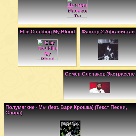
Ellie Goulding My Blood
Фактор-2 Афганистан
Семён Слепаков Экстрасенс
Полумягкие - Мы (feat. Варя Крошка) (Текст Песни,
Слова)