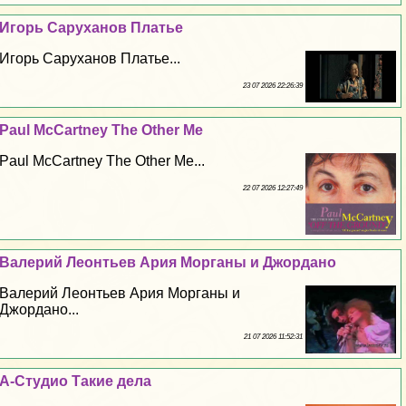
Игорь Саруханов Платье
Игорь Саруханов Платье...
23 07 2026 22:26:39
Paul McCartney The Other Me
Paul McCartney The Other Me...
22 07 2026 12:27:49
Валерий Леонтьев Ария Морганы и Джордано
Валерий Леонтьев Ария Морганы и
Джордано...
21 07 2026 11:52:31
А-Студио Такие дела