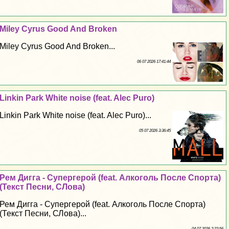
Miley Cyrus Good And Broken
Miley Cyrus Good And Broken...
06 07 2026 17:41:44
Linkin Park White noise (feat. Alec Puro)
Linkin Park White noise (feat. Alec Puro)...
05 07 2026 3:36:45
Рем Дигга - Супергерой (feat. Алкоголь После Спорта)
(Текст Песни, СЛова)
Рем Дигга - Супергерой (feat. Алкоголь После Спорта)
(Текст Песни, СЛова)...
04 07 2026 2:22:56