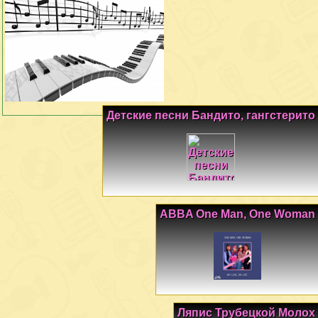
Детские песни Бандито, гангстерито
ABBA One Man, One Woman
Ляпис Трубецкой Молох