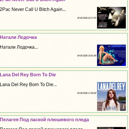
2Pac Never Call U Bitch Again...
05 08 2026 22:17:25
Натали Лодочка
Натали Лодочка...
04 08 2026 10:51:49
Lana Del Rey Born To Die
Lana Del Rey Born To Die...
03 08 2026 17:45:42
Пелагея Под лаской плюшевого пледа