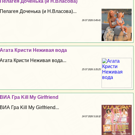
Пелагея Доченька (и Н.Власова)
Пелагея Доченька (и Н.Власова)...
26 07 2026 0:49:41
Агата Кристи Неживая вода
Агата Кристи Неживая вода...
25 07 2026 3:35:25
ВИА Гра Kill My Girlfriend
ВИА Гра Kill My Girlfriend...
24 07 2026 5:18:32