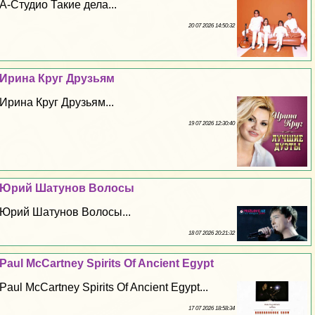
А-Студио Такие дела...
20 07 2026 14:50:32
Ирина Круг Друзьям
Ирина Круг Друзьям...
19 07 2026 12:30:40
Юрий Шатунов Волосы
Юрий Шатунов Волосы...
18 07 2026 20:21:32
Paul McCartney Spirits Of Ancient Egypt
Paul McCartney Spirits Of Ancient Egypt...
17 07 2026 18:58:34