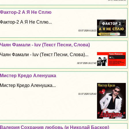
Фактор-2 А Я Не Сплю
Фактор-2 А Я Не Сплю...
03 07 2026 6:18:23
Чаян Фамали - luv (Текст Песни, Слова)
Чаян Фамали - luv (Текст Песни, Слова)...
02 07 2026 16:17:42
Мистер Кредо Аленушка
Мистер Кредо Аленушка...
01 07 2026 5:25:43
Валерия Сохранив любовь (и Николай Басков)