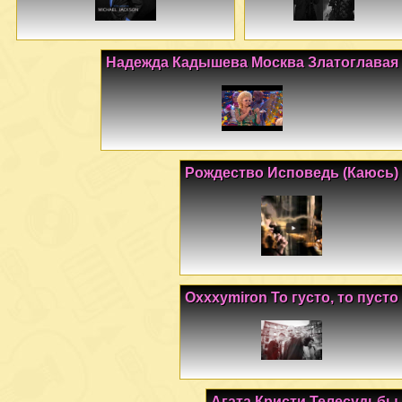
Надежда Кадышева Москва Златоглавая
Рождество Исповедь (Каюсь)
Oxxxymiron То густо, то пусто
Агата Кристи Телесудьбы