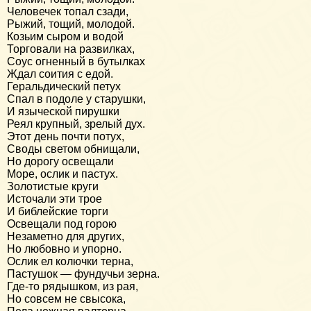
Человечек топал сзади,
Рыжий, тощий, молодой.
Козьим сыром и водой
Торговали на развилках,
Соус огненный в бутылках
Ждал соития с едой.
Геральдический петух
Спал в подоле у старушки,
И языческой пирушки
Реял крупный, зрелый дух.
Этот день почти потух,
Своды светом обнищали,
Но дорогу освещали
Море, ослик и пастух.
Золотистые круги
Источали эти трое
И библейские торги
Освещали под горою
Незаметно для других,
Но любовно и упорно.
Ослик ел колючки терна,
Пастушок — фундучьи зерна.
Где-то рядышком, из рая,
Но совсем не свысока,