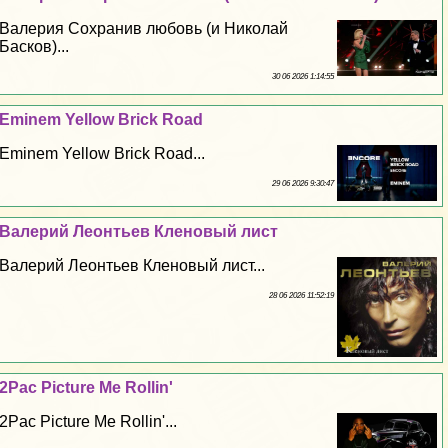
Валерия Сохранив любовь (и Николай
Басков)...
30 06 2026 1:14:55
Eminem Yellow Brick Road
Eminem Yellow Brick Road...
29 06 2026 9:30:47
Валерий Леонтьев Кленовый лист
Валерий Леонтьев Кленовый лист...
28 06 2026 11:52:19
2Pac Picture Me Rollin'
2Pac Picture Me Rollin'...