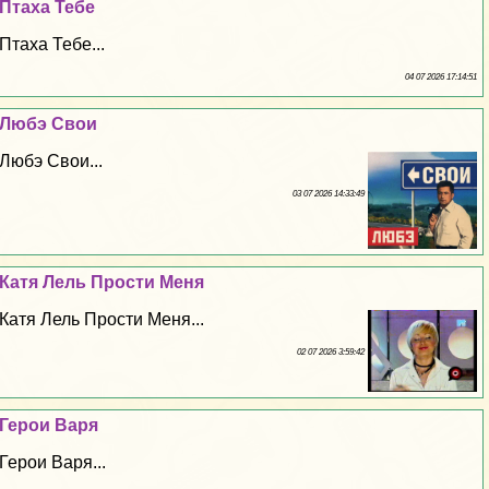
Птаха Тебе
Птаха Тебе...
04 07 2026 17:14:51
Любэ Свои
Любэ Свои...
03 07 2026 14:33:49
Катя Лель Прости Меня
Катя Лель Прости Меня...
02 07 2026 3:59:42
Герои Варя
Герои Варя...