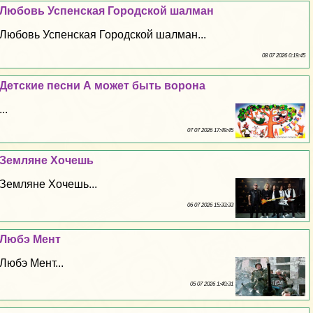
Любовь Успенская Городской шалман
Любовь Успенская Городской шалман...
08 07 2026 0:19:45
Детские песни А может быть ворона
...
07 07 2026 17:49:45
Земляне Хочешь
Земляне Хочешь...
06 07 2026 15:33:33
Любэ Мент
Любэ Мент...
05 07 2026 1:40:31