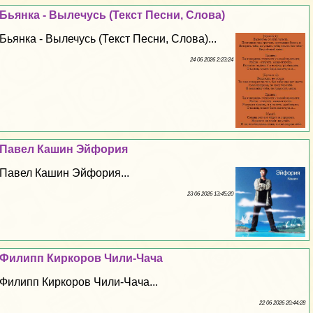
Бьянка - Вылечусь (Текст Песни, Слова)
Бьянка - Вылечусь (Текст Песни, Слова)...
24 06 2026 2:23:24
Павел Кашин Эйфория
Павел Кашин Эйфория...
23 06 2026 13:45:20
Филипп Киркоров Чили-Чача
Филипп Киркоров Чили-Чача...
22 06 2026 20:44:28