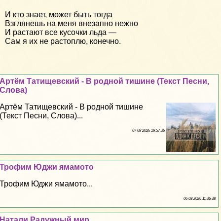
И кто знает, может быть тогда
Взглянешь на меня внезапно нежно
И растают все кусочки льда —
Сам я их не растоплю, конечно.
Артём Татищевский - В родной тишине (Текст Песни,
Слова)
Артём Татищевский - В родной тишине
(Текст Песни, Слова)...
07 08 2026 19:57:36
Трофим Юджи ямамото
Трофим Юджи ямамото...
06 08 2026 11:36:38
Натали Радужный мир