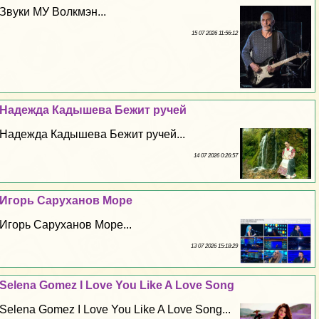
Звуки МУ Волкмэн...
15 07 2026 11:56:12
Надежда Кадышева Бежит ручей
Надежда Кадышева Бежит ручей...
14 07 2026 0:26:57
Игорь Саруханов Море
Игорь Саруханов Море...
13 07 2026 15:18:29
Selena Gomez I Love You Like A Love Song
Selena Gomez I Love You Like A Love Song...