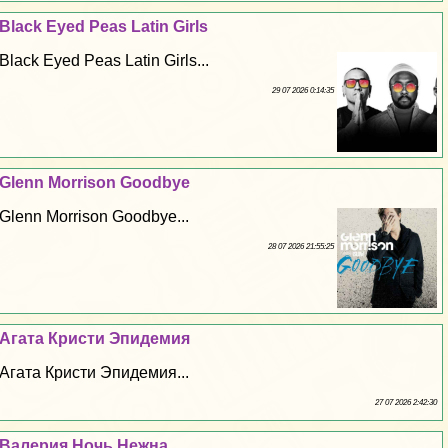
Black Eyed Peas Latin Girls
Black Eyed Peas Latin Girls...
29 07 2026 0:14:35
Glenn Morrison Goodbye
Glenn Morrison Goodbye...
28 07 2026 21:55:25
Агата Кристи Эпидемия
Агата Кристи Эпидемия...
27 07 2026 2:42:30
Валерия Ночь Нежна