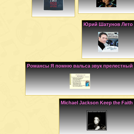
Юрий Шатунов Лето
Романсы Я помню вальса звук прелестный
Michael Jackson Keep the Faith