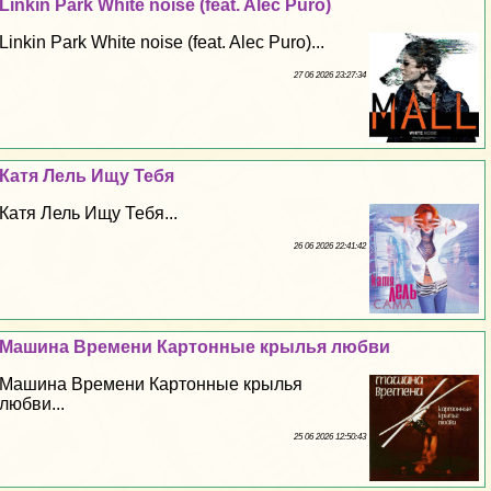
Linkin Park White noise (feat. Alec Puro)
Linkin Park White noise (feat. Alec Puro)...
27 06 2026 23:27:34
Катя Лель Ищу Тебя
Катя Лель Ищу Тебя...
26 06 2026 22:41:42
Машина Времени Картонные крылья любви
Машина Времени Картонные крылья
любви...
25 06 2026 12:50:43