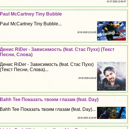
01 07 2026 12:45:47
Paul McCartney Tiny Bubble
Paul McCartney Tiny Bubble...
30 06 2026 22:33:28
Денис RiDer - Зависимость (feat. Стас Пухх) (Текст
Песни, Слова)
Денис RiDer - Зависимость (feat. Стас Пухх)
(Текст Песни, Слова)...
29 06 2026 8:34:39
Bahh Tee Показать твоим глазам (feat. Day)
Bahh Tee Показать твоим глазам (feat. Day)...
28 06 2026 11:26:49