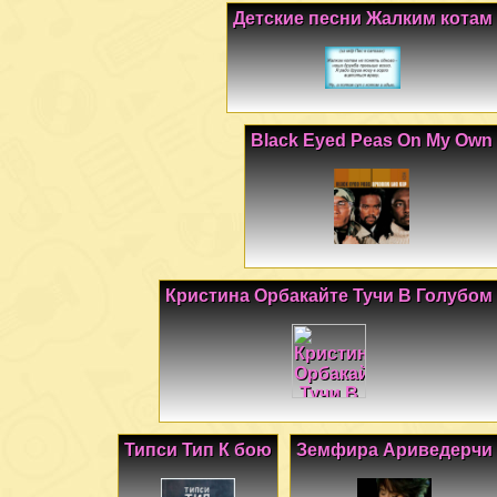
Детские песни Жалким котам
Black Eyed Peas On My Own
Кристина Орбакайте Тучи В Голубом
Типси Тип К бою
Земфира Ариведерчи