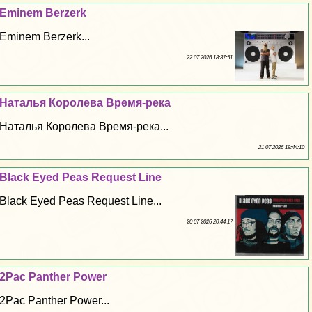
Eminem Berzerk
Eminem Berzerk...
22 07 2026 18:37:51
Наталья Королева Время-река
Наталья Королева Время-река...
21 07 2026 19:44:10
Black Eyed Peas Request Line
Black Eyed Peas Request Line...
20 07 2026 20:44:17
2Pac Panther Power
2Pac Panther Power...