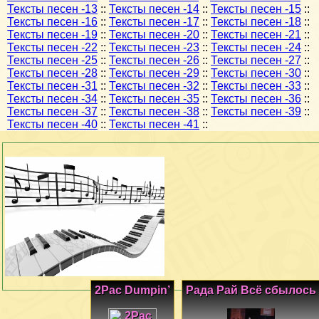
Тексты песен -13
::
Тексты песен -14
::
Тексты песен -15
::
Тексты песен -16
::
Тексты песен -17
::
Тексты песен -18
::
Тексты песен -19
::
Тексты песен -20
::
Тексты песен -21
::
Тексты песен -22
::
Тексты песен -23
::
Тексты песен -24
::
Тексты песен -25
::
Тексты песен -26
::
Тексты песен -27
::
Тексты песен -28
::
Тексты песен -29
::
Тексты песен -30
::
Тексты песен -31
::
Тексты песен -32
::
Тексты песен -33
::
Тексты песен -34
::
Тексты песен -35
::
Тексты песен -36
::
Тексты песен -37
::
Тексты песен -38
::
Тексты песен -39
::
Тексты песен -40
::
Тексты песен -41
::
2Pac Dumpin’
Рада Рай Всё сбылось