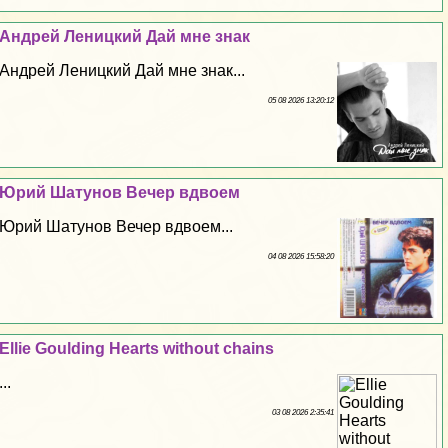
Андрей Леницкий Дай мне знак
Андрей Леницкий Дай мне знак...
05 08 2026 13:20:12
Юрий Шатунов Вечер вдвоем
Юрий Шатунов Вечер вдвоем...
04 08 2026 15:58:20
Ellie Goulding Hearts without chains
...
03 08 2026 2:35:41