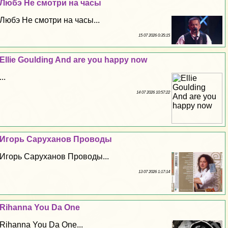
Любэ Не смотри на часы
Любэ Не смотри на часы...
15 07 2026 0:35:15
Ellie Goulding And are you happy now
...
14 07 2026 10:57:22
Игорь Саруханов Проводы
Игорь Саруханов Проводы...
13 07 2026 1:17:14
Rihanna You Da One
Rihanna You Da One...