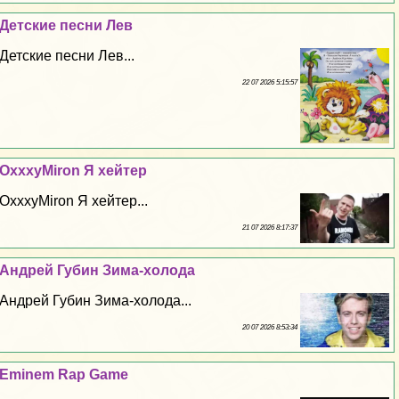
Детские песни Лев
Детские песни Лев...
22 07 2026 5:15:57
OxxxyMiron Я хейтер
OxxxyMiron Я хейтер...
21 07 2026 8:17:37
Андрей Губин Зима-холода
Андрей Губин Зима-холода...
20 07 2026 8:53:34
Eminem Rap Game