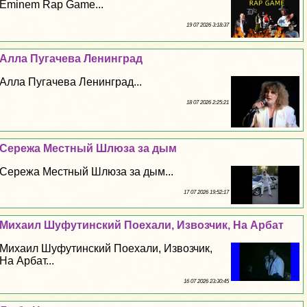
Eminem Rap Game...
19 07 2026 3:18:37
Алла Пугачева Ленинград
Алла Пугачева Ленинград...
18 07 2026 2:25:21
Сережа Местный Шлюза за дым
Сережа Местный Шлюза за дым...
17 07 2026 19:52:17
Михаил Шуфутинский Поехали, Извозчик, На Арбат
Михаил Шуфутинский Поехали, Извозчик,
На Арбат...
16 07 2026 23:30:45