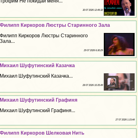
Трофим Не покидай меня...
30 07 2026 12:49:32
Филипп Киркоров Люстры Старинного Зала
Филипп Киркоров Люстры Старинного
Зала...
29 07 2026 6:30:29
Михаил Шуфутинский Казачка
Михаил Шуфутинский Казачка...
28 07 2026 10:35:49
Михаил Шуфутинский Графиня
Михаил Шуфутинский Графиня...
27 07 2026 1:15:44
Филипп Киркоров Шелковая Нить