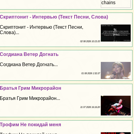
Скриптонит - Интервью (Текст Песни, Слова)
Скриптонит - Интервью (Текст Песни,
Слова)...
02 08 2026 10:15:35
Согдиана Ветер Догнать
Согдиана Ветер Догнать...
01 08 2026 1:52:37
Братья Грим Микрорайон
Братья Грим Микрорайон...
31 07 2026 16:16:20
Трофим Не покидай меня