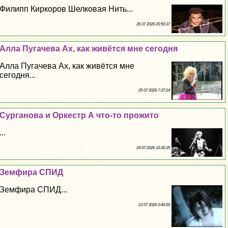
Филипп Киркоров Шелковая Нить...
26 07 2026 20:50:37
Алла Пугачева Ах, как живётся мне сегодня
Алла Пугачева Ах, как живётся мне
сегодня...
25 07 2026 7:37:24
Сурганова и Оркестр А что-то прожито
...
24 07 2026 10:30:35
Земфира СПИД
Земфира СПИД...
23 07 2026 0:40:20