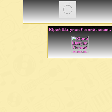
Юрий Шатунов Летний ливень