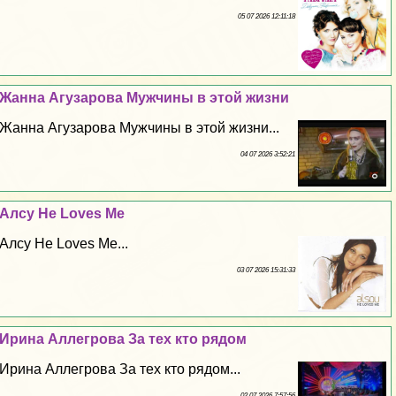
05 07 2026 12:11:18
Жанна Агузарова Мужчины в этой жизни
Жанна Агузарова Мужчины в этой жизни...
04 07 2026 3:52:21
Алсу He Loves Me
Алсу He Loves Me...
03 07 2026 15:31:33
Ирина Аллегрова За тех кто рядом
Ирина Аллегрова За тех кто рядом...
02 07 2026 7:57:56