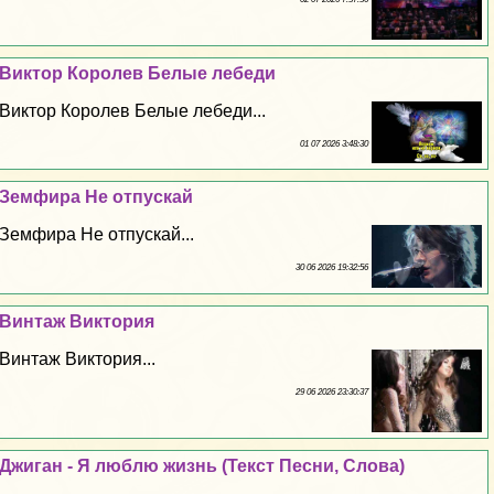
Виктор Королев Белые лебеди
Виктор Королев Белые лебеди...
01 07 2026 3:48:30
Земфира Не отпускай
Земфира Не отпускай...
30 06 2026 19:32:56
Винтаж Виктория
Винтаж Виктория...
29 06 2026 23:30:37
Джиган - Я люблю жизнь (Текст Песни, Слова)