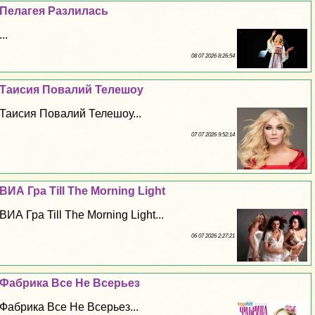
Пелагея Разлилась
...
08 07 2026 8:26:54
Таисия Повалий Телешоу
Таисия Повалий Телешоу...
07 07 2026 9:52:14
ВИА Гра Till The Morning Light
ВИА Гра Till The Morning Light...
06 07 2026 2:27:21
Фабрика Все Не Всерьез
Фабрика Все Не Всерьез...