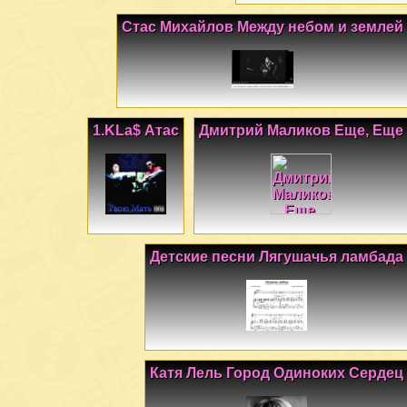
Стас Михайлов Между небом и землей
1.KLa$ Атас
Дмитрий Маликов Еще, Еще
Детские песни Лягушачья ламбада
Катя Лель Город Одиноких Сердец