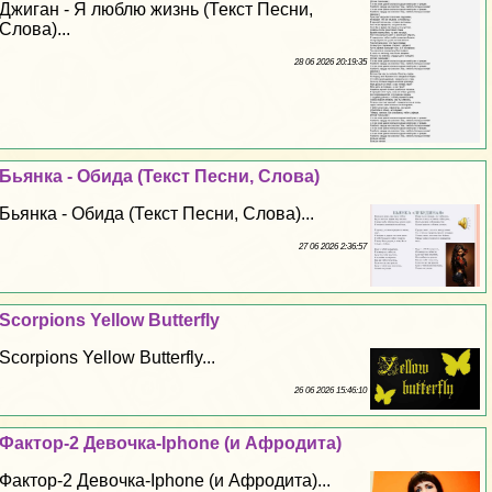
Джиган - Я люблю жизнь (Текст Песни,
Слова)...
28 06 2026 20:19:35
Бьянка - Обида (Текст Песни, Слова)
Бьянка - Обида (Текст Песни, Слова)...
27 06 2026 2:36:57
Scorpions Yellow Butterfly
Scorpions Yellow Butterfly...
26 06 2026 15:46:10
Фактор-2 Дeвoчка-Iphone (и Афродита)
Фактор-2 Дeвoчка-Iphone (и Афродита)...