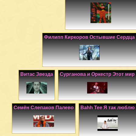
Филипп Киркоров Остывшие Сердца
Витас Звезда
Сурганова и Оркестр Этот мир
Семён Слепаков Палево
Bahh Tee Я так люблю