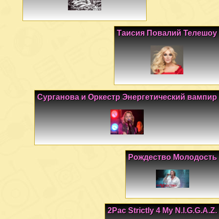
Таисия Повалий Телешоу
Сурганова и Оркестр Энергетический вампир
Рождество Молодость
2Pac Strictly 4 My N.I.G.G.A.Z.