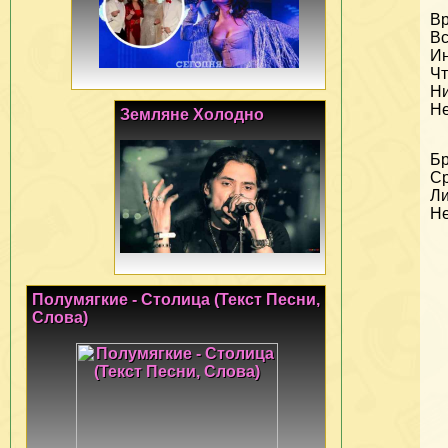
В
Вс
Ин
Чт
Ни
Не
Земляне Холодно
Бр
Ср
Ли
Не
Полумягкие - Столица (Текст Песни,
Слова)