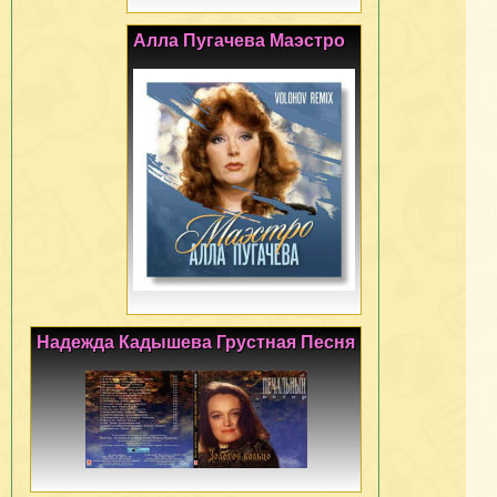
Алла Пугачева Маэстро
Надежда Кадышева Грустная Песня