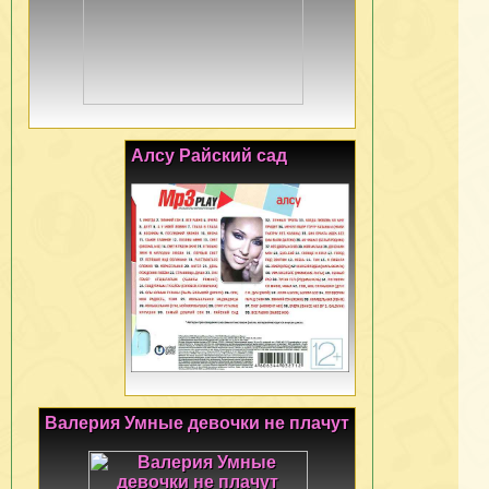
Алсу Райский сад
Валерия Умные девочки не плачут