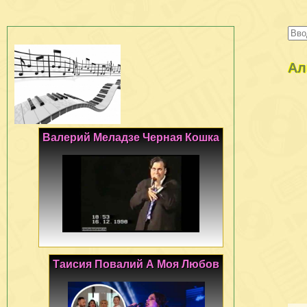
Ал
Валерий Меладзе Черная Кошка
Таисия Повалий А Моя Любов