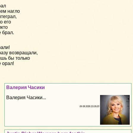
рал
ем нагло
теграл,
о его
кто
 брал.
али!
азу возвращали,
шь бы только
 орал!
Валерия Часики
Валерия Часики...
06 08 2026 23:39:20