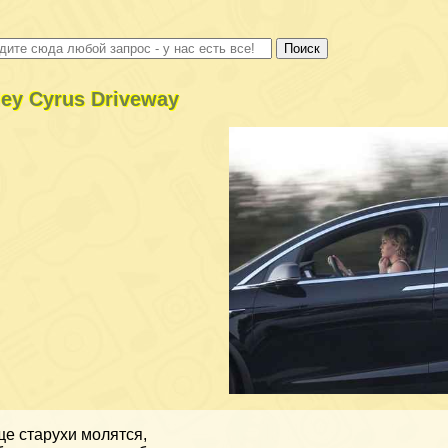
ley Cyrus Driveway
е старухи молятся,