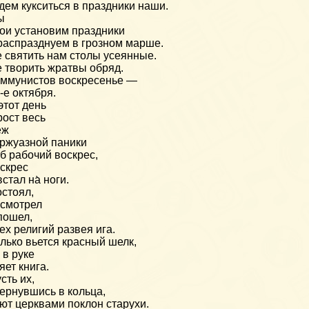
дем кукситься в праздники наши.
ы
ои установим праздники
распразднуем в грозном марше.
 святить нам столы усеянные.
 творить жратвы обряд.
ммунистов воскресенье —
-е октября.
этот день
рост весь
еж
ржуазной паники
б рабочий воскрес,
скрес
встал на̀ ноги.
стоял,
смотрел
пошел,
ех религий развея ига.
лько вьется красный шелк,
 в руке
яет книга.
сть их,
ернувшись в кольца,
ют церквами поклон старухи.