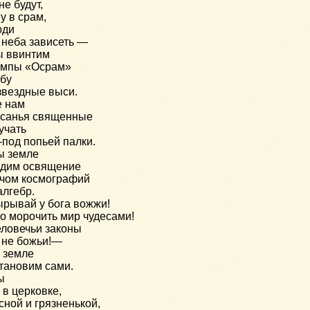
не будут,
у в срам,
юди
 неба зависеть —
ы ввинтим
ампы «Осрам»
бу
звездные выси.
е нам
санья священные
учать
-под попьей палки.
ы земле
адим освящение
чом космографий
алгебр.
рывай у бога вожжи!
о морочить мир чудесами!
ловечьи законы
 не божьи!—
 земле
тановим сами.
ы
 в церковке,
сной и грязненькой,