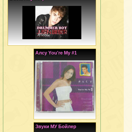
Алсу You're My #1
Звуки МУ Бойлер