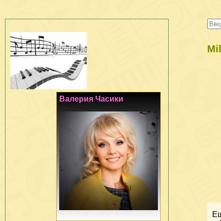
Mi
Валерия Часики
Ещ