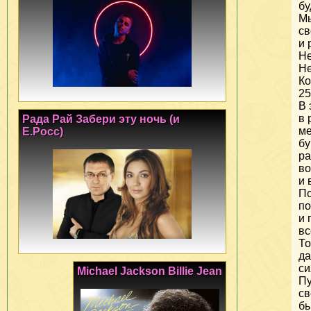
бу
М
св
и 
Не
Не
Ко
25
В 
в 
Рада Рай Забери эту ночь (и
м
Е.Росс)
бу
ра
во
и 
По
по
и 
вс
То
да
си
Michael Jackson Billie Jean
Пу
св
бь