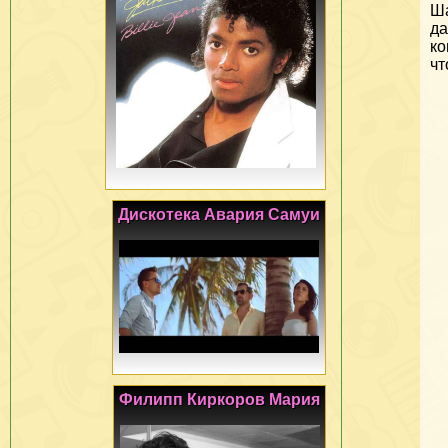
Ша
да
ко
чт
Дискотека Авария Самуи
Филипп Киркоров Мария