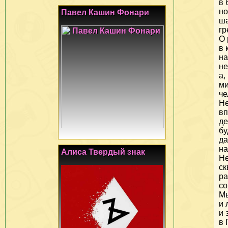
в 
но
Павел Кашин Фонари
ша
гр
О 
в 
н
не
а,
ми
че
Не
вп
де
бу
да
на
Алиса Твердый знак
Не
ск
ра
со
М
и 
и 
в 