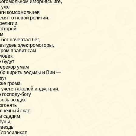
богомольном изгорбясь иге,
 уже
ги комсомольцев
емят о новой религии.
религии,
которой
ам
 бог начертал бег,
 взгудев электромоторы,
ром правит сам
ловек.
 будут
ерекор умам
боширить ведьмы и Вии —
дут
же грома́
 учете тяжелой индустрии.
 господу-богу
возь воздух
згонять
лнечный скат.
ы сдадим
луны,
звезды
Главсиликат.