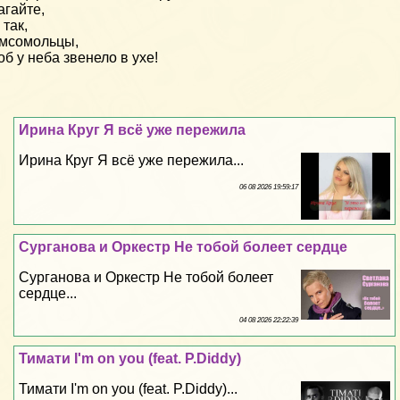
гайте,
 так,
мсомольцы,
об у неба звенело в ухе!
Ирина Круг Я всё уже пережила
Ирина Круг Я всё уже пережила...
06 08 2026 19:59:17
Сурганова и Оркестр Не тобой болеет сердце
Сурганова и Оркестр Не тобой болеет
сердце...
04 08 2026 22:22:39
Тимати I'm on you (feat. P.Diddy)
Тимати I'm on you (feat. P.Diddy)...