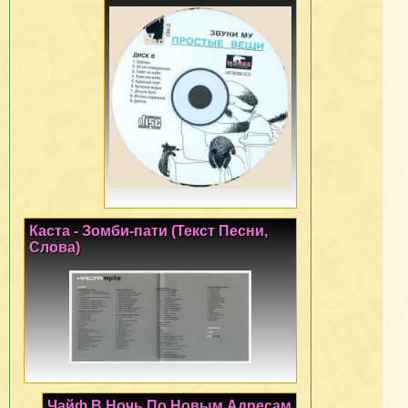
Каста - Зомби-пати (Текст Песни,
Слова)
Чайф В Ночь По Новым Адресам