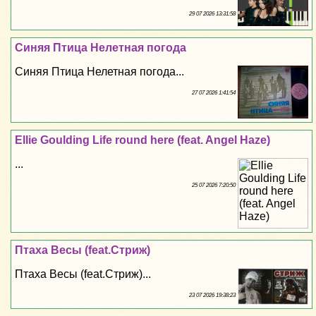
29 07 2026 13:31:58
Синяя Птица Нелетная погода
Синяя Птица Нелетная погода...
27 07 2026 1:41:54
Ellie Goulding Life round here (feat. Angel Haze)
...
25 07 2026 7:20:50
Птаха Весы (feat.Стриж)
Птаха Весы (feat.Стриж)...
23 07 2026 19:38:23