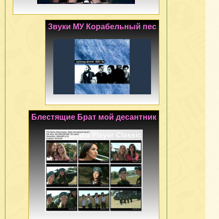
Звуки МУ Корабельный пес
Блестящие Брат мой десантник