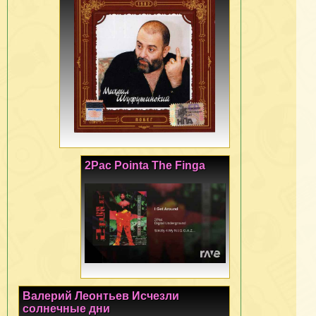
2Pac Pointa The Finga
Валерий Леонтьев Исчезли
солнечные дни