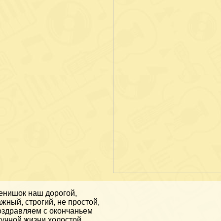
нишок наш дорогой,
жный, строгий, не простой,
здравляем с окончаньем
учной жизни холостой.