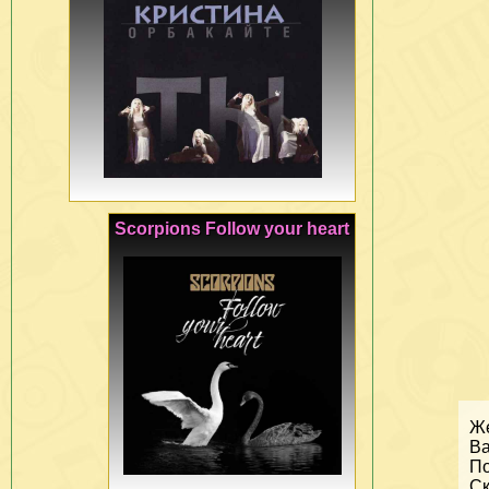
Scorpions Follow your heart
Же
Ва
По
Ск