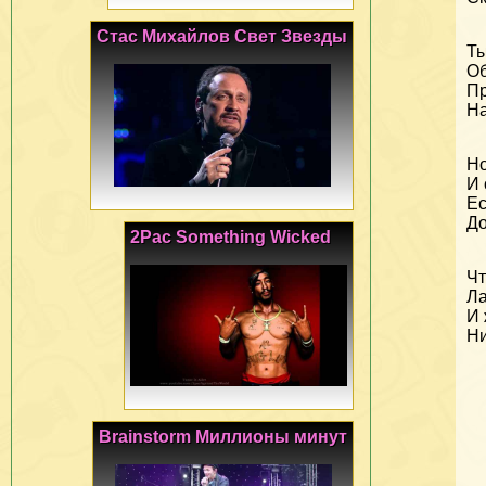
Стас Михайлов Свет Звезды
Ты
Об
Пр
На
Но
И 
Ес
До
2Pac Something Wicked
Чт
Ла
И 
Ни
Brainstorm Миллионы минут