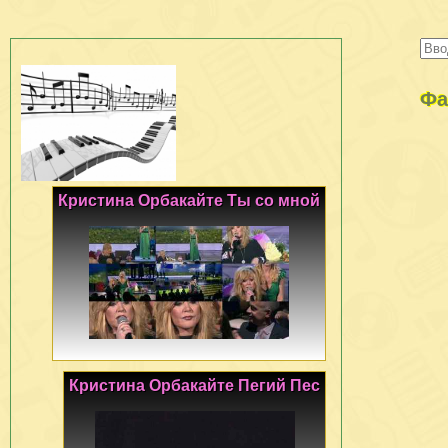
Фа
Кристина Орбакайте Ты со мной
Кристина Орбакайте Пегий Пес