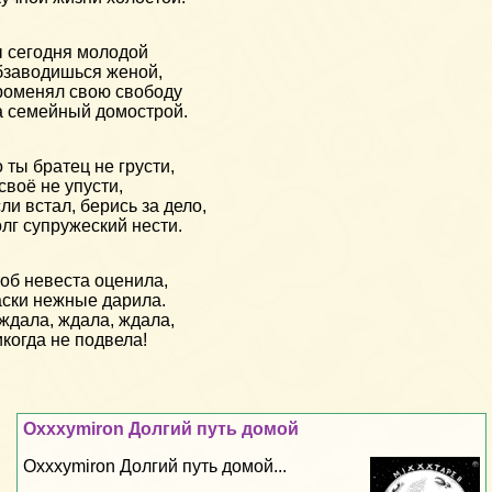
 сегодня молодой
заводишься женой,
оменял свою свободу
 семейный домострой.
 ты братец не грусти,
своё не упусти,
ли встал, берись за дело,
лг супружеский нести.
об невеста оценила,
ски нежные дарила.
ждала, ждала, ждала,
когда не подвела!
Oxxxymiron Долгий путь домой
Oxxxymiron Долгий путь домой...