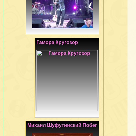
Гамора Кругозор
Михаил Шуфутинский Побег