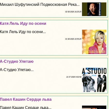
Михаил Шуфутинский Подмосковная Река...
02 08 2026 16:25:25
Катя Лель Иду по осени
Катя Лель Иду по осени...
01 08 2026 10:55:29
А-Студио Улетаю
А-Студио Улетаю...
31 07 2026 9:52:58
Павел Кашин Сердце льва
Павел Кашин Сердце льва...