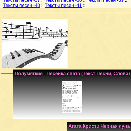
Тексты песен -37
::
Тексты песен -38
::
Тексты песен -39
::
Тексты песен -40
::
Тексты песен -41
::
Полумягкие - Песенка спета (Текст Песни, Слова)
Агата Кристи Черная луна