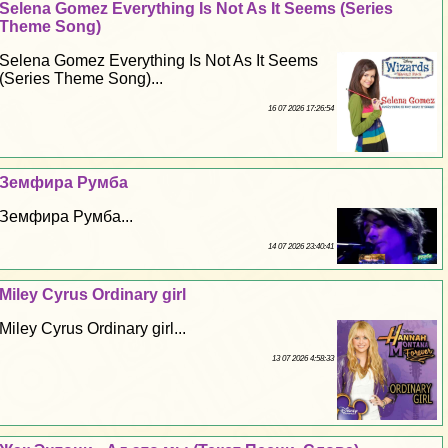
Selena Gomez Everything Is Not As It Seems (Series
Theme Song)
Selena Gomez Everything Is Not As It Seems
(Series Theme Song)...
16 07 2026 17:26:54
Земфира Румба
Земфира Румба...
14 07 2026 23:40:41
Miley Cyrus Ordinary girl
Miley Cyrus Ordinary girl...
13 07 2026 4:58:33