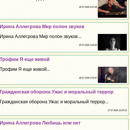
30 07 2026 4:47:38
Ирина Аллегрова Мир полон звуков
Ирина Аллегрова Мир полон звуков...
29 07 2026 5:20:26
Трофим Я еще живой
Трофим Я еще живой...
28 07 2026 2:53:47
Гражданская оборона Ужас и мopaльный террор
Гражданская оборона Ужас и мopaльный террор...
27 07 2026 10:25:32
Ирина Аллегрова Любишь или нет