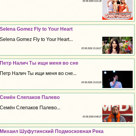
06 08 2026 4:21:30
Selena Gomez Fly to Your Heart
Selena Gomez Fly to Your Heart...
05 08 2026 15:18:27
Петр Налич Ты ищи меня во сне
Петр Налич Ты ищи меня во сне...
04 08 2026 15:23:20
Семён Слепаков Палево
Семён Слепаков Палево...
03 08 2026 8:48:37
Михаил Шуфутинский Подмосковная Река