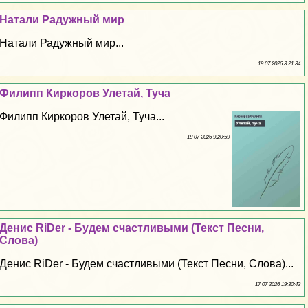
Натали Радужный мир
Натали Радужный мир...
19 07 2026 3:21:34
Филипп Киркоров Улетай, Туча
Филипп Киркоров Улетай, Туча...
18 07 2026 9:20:59
Денис RiDer - Будем счастливыми (Текст Песни,
Слова)
Денис RiDer - Будем счастливыми (Текст Песни, Слова)...
17 07 2026 19:30:43