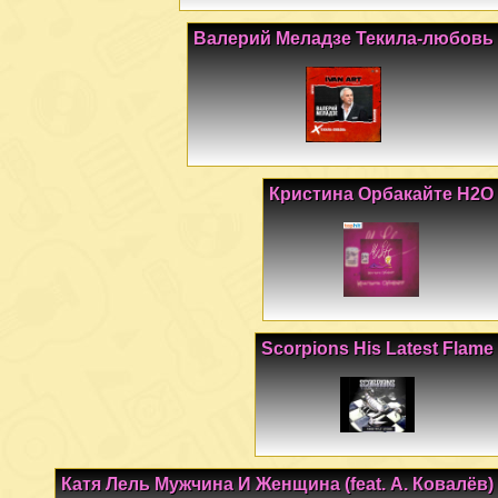
Валерий Меладзе Текила-любовь
Кристина Орбакайте H2O
Scorpions His Latest Flame
Катя Лель Мужчина И Женщина (feat. А. Ковалёв)