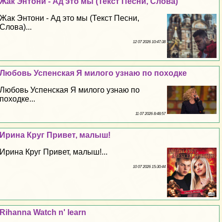
Жак Энтони - Ад это мы (Текст Песни, Слова)
Жак Энтони - Ад это мы (Текст Песни,
Слова)...
12 07 2026 10:47:38
Любовь Успенская Я милого узнаю по походке
Любовь Успенская Я милого узнаю по
походке...
11 07 2026 8:48:57
Ирина Круг Привет, малыш!
Ирина Круг Привет, малыш!...
10 07 2026 15:30:44
Rihanna Watch n' learn