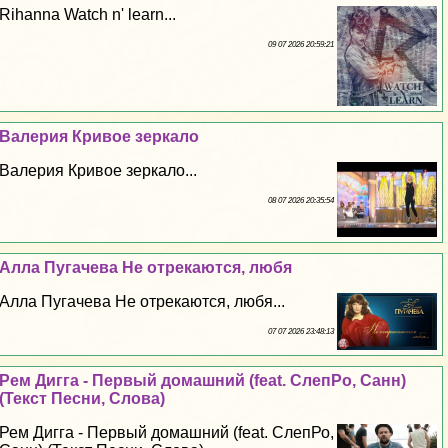
Rihanna Watch n' learn...
09 07 2026 20:59:21
Валерия Кривое зеркало
Валерия Кривое зеркало...
08 07 2026 20:35:54
Алла Пугачева Не отрекаются, любя
Алла Пугачева Не отрекаются, любя...
07 07 2026 23:48:13
Рем Дигга - Первый домашний (feat. СлепРо, Санн)
(Текст Песни, Слова)
Рем Дигга - Первый домашний (feat. СлепРо,