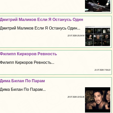
Дмитрий Маликов Если Я Остaнycь Один
Дмитрий Маликов Если Я Остaнycь Один...
22 07 2026 20:24:54
Филипп Киркоров Ревность
Филипп Киркоров Ревность...
21 07 2026 7:54:23
Дима Билан По Парам
Дима Билан По Парам...
20 07 2026 10:53:36