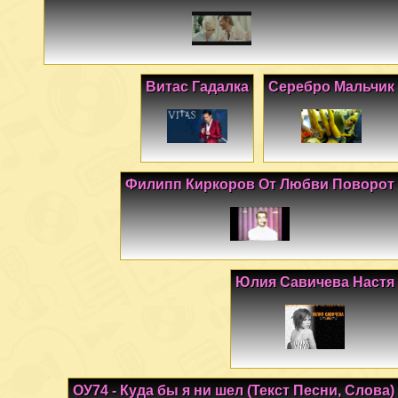
Витас Гадалка
Серебро Мальчик
Филипп Киркоров От Любви Поворот
Юлия Савичева Настя
ОУ74 - Куда бы я ни шел (Текст Песни, Слова)