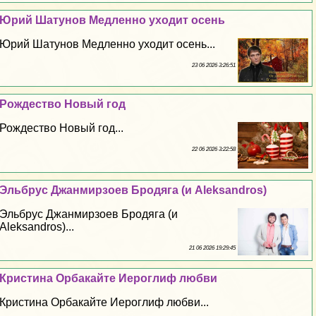
Юрий Шатунов Медленно уходит осень
Юрий Шатунов Медленно уходит осень...
23 06 2026 3:26:51
Рождество Новый год
Рождество Новый год...
22 06 2026 3:22:58
Эльбрус Джанмирзоев Бродяга (и Aleksandros)
Эльбрус Джанмирзоев Бродяга (и
Aleksandros)...
21 06 2026 19:29:45
Кристина Орбакайте Иероглиф любви
Кристина Орбакайте Иероглиф любви...