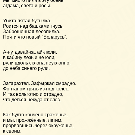
Мы много пили в эту осень
агдама, света и росы.
Убита пятая бутылка.
Роится над башками гнусь.
Заброшенная лесопилка.
Почти что новый “Беларусь”.
А-ну, давай-ка, ай-люли,
в кабину лезь и не юли,
рули вдоль склона неуклонно,
до неба синего рули.
Затарахтел. Зафыркал смрадно.
Фонтаном грязь из-под колёс.
И так вольготно и отрадно,
что деться некуда от слёз.
Как будто кончено сраженье,
и мы, прожжённые, летим,
прорвавшись через окруженье,
к своим.