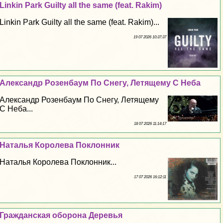
Linkin Park Guilty all the same (feat. Rakim)
Linkin Park Guilty all the same (feat. Rakim)...
19 07 2026 10:37:37
Александр Розенбаум По Снегу, Летящему С Неба
Александр Розенбаум По Снегу, Летящему
С Неба...
18 07 2026 11:14:17
Наталья Королева Поклонник
Наталья Королева Поклонник...
17 07 2026 16:12:11
Гражданская оборона Деревья