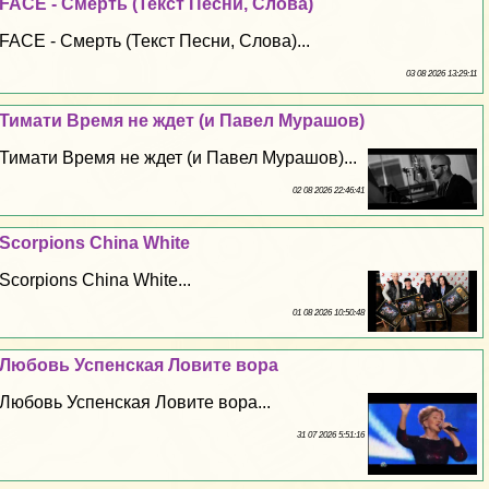
FACE - Cмepть (Текст Песни, Слова)
FACE - Cмepть (Текст Песни, Слова)...
03 08 2026 13:29:11
Тимати Время не ждет (и Павел Мурашов)
Тимати Время не ждет (и Павел Мурашов)...
02 08 2026 22:46:41
Scorpions China White
Scorpions China White...
01 08 2026 10:50:48
Любовь Успенская Ловите вора
Любовь Успенская Ловите вора...
31 07 2026 5:51:16