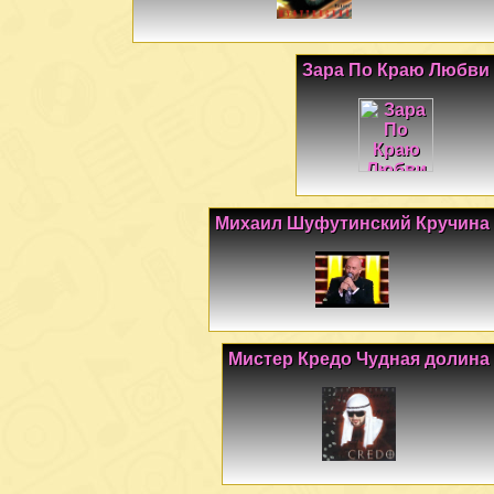
Зара По Краю Любви
Михаил Шуфутинский Кручина
Мистер Кредо Чудная долина