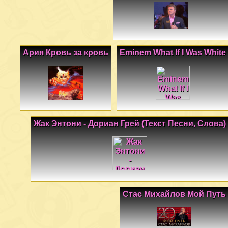
Ария Кровь за кровь
Eminem What If I Was White
Жак Энтони - Дориан Грей (Текст Песни, Слова)
Стас Михайлов Мой Путь