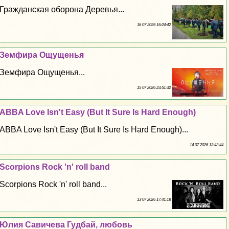
Гражданская оборона Деревья...
16 07 2026 16:24:42
Земфира Ощущенья
Земфира Ощущенья...
15 07 2026 23:51:32
ABBA Love Isn't Easy (But It Sure Is Hard Enough)
ABBA Love Isn't Easy (But It Sure Is Hard Enough)...
14 07 2026 13:43:44
Scorpions Rock 'n' roll band
Scorpions Rock 'n' roll band...
13 07 2026 17:41:18
Юлия Савичева Гудбай, любовь