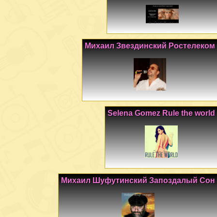
Михаил Звездинский Ростелеком
Selena Gomez Rule the world
Михаил Шуфутинский Запоздалый Сон