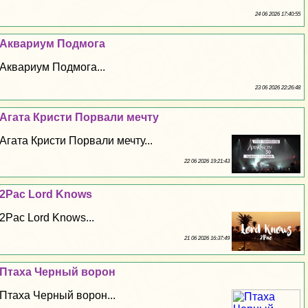
24 06 2026 17:40:55
Аквариум Подмога
Аквариум Подмога...
23 06 2026 22:26:48
Агата Кристи Порвали мечту
Агата Кристи Порвали мечту...
22 06 2026 19:21:43
2Pac Lord Knows
2Pac Lord Knows...
21 06 2026 16:37:49
Птаха Черный ворон
Птаха Черный ворон...