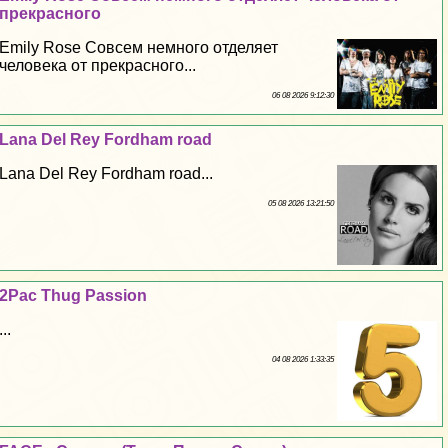
прекрасного
Emily Rose Совсем немного отделяет
человека от прекрасного...
06 08 2026 9:12:30
Lana Del Rey Fordham road
Lana Del Rey Fordham road...
05 08 2026 13:21:50
2Pac Thug Passion
...
04 08 2026 1:33:35