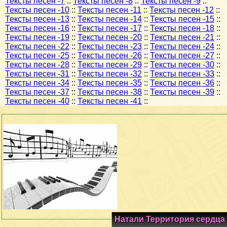
Тексты песен -7
::
Тексты песен -8
::
Тексты песен -9
::
Тексты песен -10
::
Тексты песен -11
::
Тексты песен -12
::
Тексты песен -13
::
Тексты песен -14
::
Тексты песен -15
::
Тексты песен -16
::
Тексты песен -17
::
Тексты песен -18
::
Тексты песен -19
::
Тексты песен -20
::
Тексты песен -21
::
Тексты песен -22
::
Тексты песен -23
::
Тексты песен -24
::
Тексты песен -25
::
Тексты песен -26
::
Тексты песен -27
::
Тексты песен -28
::
Тексты песен -29
::
Тексты песен -30
::
Тексты песен -31
::
Тексты песен -32
::
Тексты песен -33
::
Тексты песен -34
::
Тексты песен -35
::
Тексты песен -36
::
Тексты песен -37
::
Тексты песен -38
::
Тексты песен -39
::
Тексты песен -40
::
Тексты песен -41
::
Натали Территория сердца