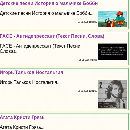
Детские песни История о мальчике Бобби
Детские песни История о мальчике Бобби...
27 06 2026 15:45:20
FACE - Антидепрессант (Текст Песни, Слова)
FACE - Антидепрессант (Текст Песни,
Слова)...
26 06 2026 4:17:24
Игорь Тальков Ностальгия
Игорь Тальков Ностальгия...
25 06 2026 12:41:39
Агата Кристи Грязь
Агата Кристи Грязь...