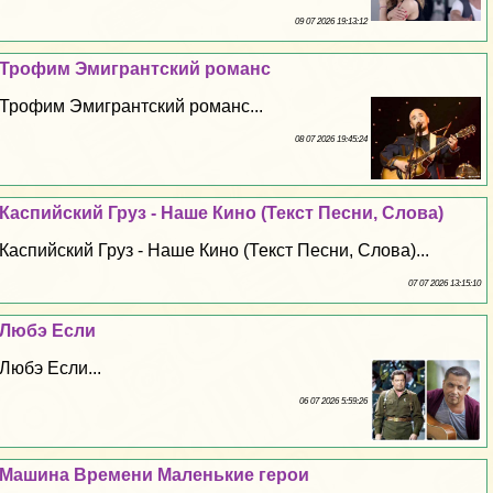
09 07 2026 19:13:12
Трофим Эмигрантский романс
Трофим Эмигрантский романс...
08 07 2026 19:45:24
Каспийский Груз - Наше Кино (Текст Песни, Слова)
Каспийский Груз - Наше Кино (Текст Песни, Слова)...
07 07 2026 13:15:10
Любэ Если
Любэ Если...
06 07 2026 5:59:26
Машина Времени Маленькие герои