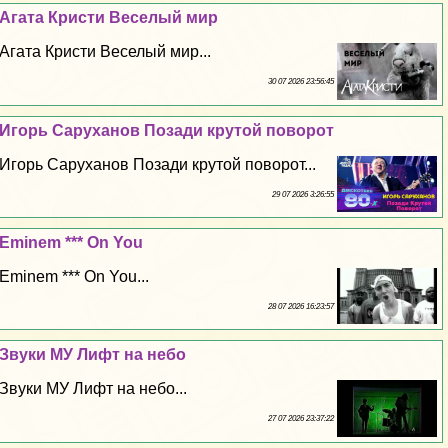
Агата Кристи Веселый мир
Агата Кристи Веселый мир...
30 07 2026 23:56:45
Игорь Саруханов Позади крутой поворот
Игорь Саруханов Позади крутой поворот...
29 07 2026 3:26:55
Eminem *** On You
Eminem *** On You...
28 07 2026 16:23:57
Звуки МУ Лифт на небо
Звуки МУ Лифт на небо...
27 07 2026 23:37:22