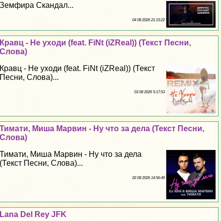
Земфира Скандал...
04 08 2026 21:15:22
Кравц - Не уходи (feat. FiNt (iZReal)) (Текст Песни,
Слова)
Кравц - Не уходи (feat. FiNt (iZReal)) (Текст
Песни, Слова)...
03 08 2026 5:17:53
Тимати, Миша Марвин - Ну что за дела (Текст Песни,
Слова)
Тимати, Миша Марвин - Ну что за дела
(Текст Песни, Слова)...
02 08 2026 14:56:49
Lana Del Rey JFK