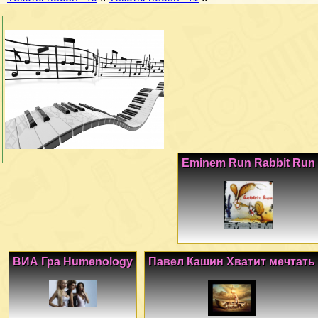
Eminem Run Rabbit Run
ВИА Гра Humenology
Павел Кашин Хватит мечтать