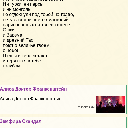
Ни турки, ни персы
и ни монголы
не отдохнули под тобой на траве,
не заслонили цветов магнолий,
нарисованных на твоей синеве.
Ошки,
и Зарзма,
и древний Тао
поют о величье твоем,
о небо!
Птицы в тебе летают
и теряются в тебе,
голубом…
Алиса Доктор Франкенштейн
Алиса Доктор Франкенштейн...
05 08 2026 5:50:41
Земфира Скандал