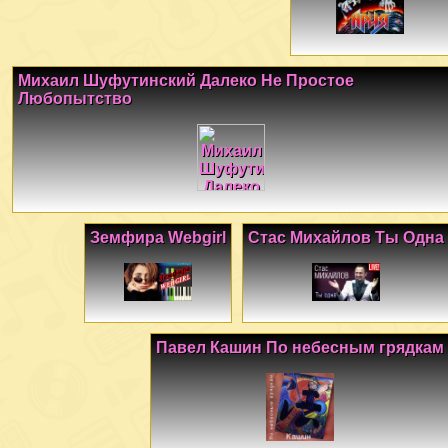
Михаил Шуфутинский Далеко Не Простое
Любопытство
Земфира Webgirl
Стас Михайлов Ты Одна
Павел Кашин По небесным грядкам