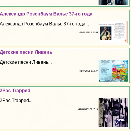
Александр Розенбаум Вальс 37-го года
Александр Розенбаум Вальс 37-го года...
02 07 2026 7:21:56
Детские песни Ливень
Детские песни Ливень...
01 07 2026 1:13:37
2Pac Trapped
2Pac Trapped...
30 06 2026 21:17:15