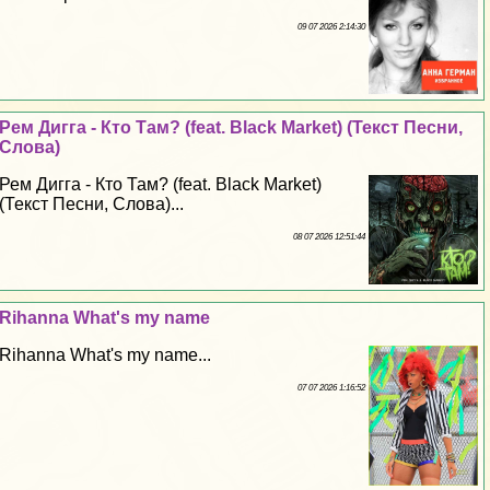
09 07 2026 2:14:30
Рем Дигга - Кто Там? (feat. Black Market) (Текст Песни,
Слова)
Рем Дигга - Кто Там? (feat. Black Market)
(Текст Песни, Слова)...
08 07 2026 12:51:44
Rihanna What's my name
Rihanna What's my name...
07 07 2026 1:16:52