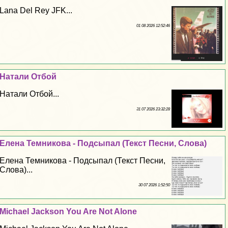
Lana Del Rey JFK...
01 08 2026 12:52:46
Натали Отбой
Натали Отбой...
31 07 2026 23:32:28
Елена Темникова - Подсыпал (Текст Песни, Слова)
Елена Темникова - Подсыпал (Текст Песни,
Слова)...
30 07 2026 1:52:50
Michael Jackson You Are Not Alone