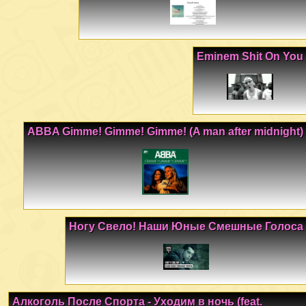
Eminem Shit On You
ABBA Gimme! Gimme! Gimme! (A man after midnight)
Ногу Свело! Наши Юные Смешные Голоса
Алкоголь После Спорта - Уходим в ночь (feat.