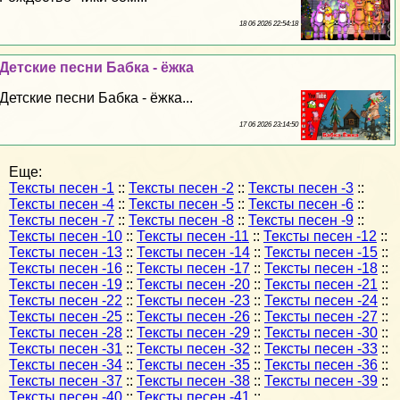
18 06 2026 22:54:18
Детские песни Бабка - ёжка
Детские песни Бабка - ёжка...
17 06 2026 23:14:50
Еще:
Тексты песен -1
::
Тексты песен -2
::
Тексты песен -3
::
Тексты песен -4
::
Тексты песен -5
::
Тексты песен -6
::
Тексты песен -7
::
Тексты песен -8
::
Тексты песен -9
::
Тексты песен -10
::
Тексты песен -11
::
Тексты песен -12
::
Тексты песен -13
::
Тексты песен -14
::
Тексты песен -15
::
Тексты песен -16
::
Тексты песен -17
::
Тексты песен -18
::
Тексты песен -19
::
Тексты песен -20
::
Тексты песен -21
::
Тексты песен -22
::
Тексты песен -23
::
Тексты песен -24
::
Тексты песен -25
::
Тексты песен -26
::
Тексты песен -27
::
Тексты песен -28
::
Тексты песен -29
::
Тексты песен -30
::
Тексты песен -31
::
Тексты песен -32
::
Тексты песен -33
::
Тексты песен -34
::
Тексты песен -35
::
Тексты песен -36
::
Тексты песен -37
::
Тексты песен -38
::
Тексты песен -39
::
Тексты песен -40
::
Тексты песен -41
::