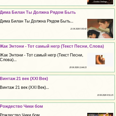
Дима Билан Ты Должна Рядом Быть
Дима Билан Ты Должна Рядом Быть...
21 06 2026 5:50:42
Жак Энтони - Тот самый негр (Текст Песни, Слова)
Жак Энтони - Тот самый негр (Текст Песни,
Слова)...
20 06 2026 13:44:15
Винтаж 21 век (XXI Век)
Винтаж 21 век (XXI Век)...
19 06 2026 9:51:15
Рождество Чики бом
Рождество Чики бом...