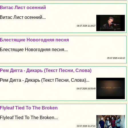
Витас Лист осенний
Витас Лист осенний...
06 07 2026 11:34:27
Блестящие Новогодняя песня
Блестящие Новогодняя песня...
05 07 2026 4:33:12
Рем Дигга - Дикарь (Текст Песни, Слова)
Рем Дигга - Дикарь (Текст Песни, Слова)...
04 07 2026 16:55:49
Flyleaf Tied To The Broken
Flyleaf Tied To The Broken...
03 07 2026 11:37:21