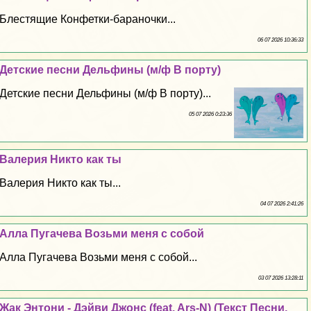
Блестящие Конфетки-бapaночки...
06 07 2026 10:36:33
Детские песни Дельфины (м/ф В порту)
Детские песни Дельфины (м/ф В порту)...
05 07 2026 0:23:36
Валерия Никто как ты
Валерия Никто как ты...
04 07 2026 2:41:26
Алла Пугачева Возьми меня с собой
Алла Пугачева Возьми меня с собой...
03 07 2026 13:28:11
Жак Энтони - Дэйви Джонс (feat. Ars-N) (Текст Песни,