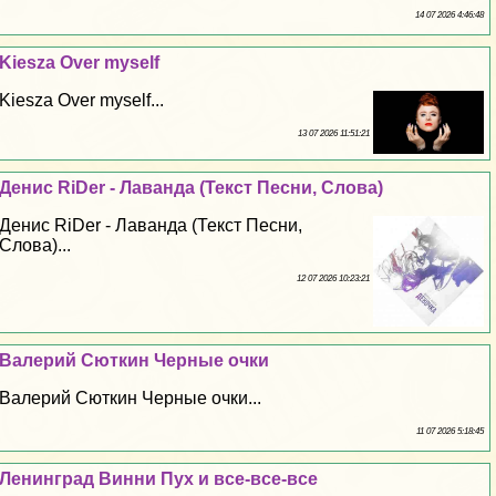
14 07 2026 4:46:48
Kiesza Over myself
Kiesza Over myself...
13 07 2026 11:51:21
Денис RiDer - Лаванда (Текст Песни, Слова)
Денис RiDer - Лаванда (Текст Песни,
Слова)...
12 07 2026 10:23:21
Валерий Сюткин Черные очки
Валерий Сюткин Черные очки...
11 07 2026 5:18:45
Ленинград Винни Пух и все-все-все