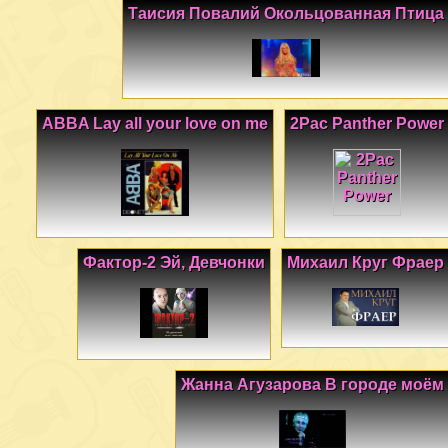
Таисия Повалий Окольцованная Птица
ABBA Lay all your love on me
2Pac Panther Power
Фактор-2 Эй, Девчонки
Михаил Круг Фраер
Жанна Агузарова В городе моём