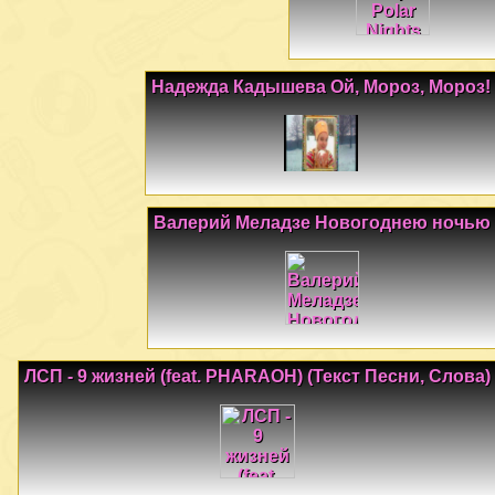
Надежда Кадышева Ой, Мороз, Мороз!
Валерий Меладзе Новогоднею ночью
ЛСП - 9 жизней (feat. PHARAOH) (Текст Песни, Слова)