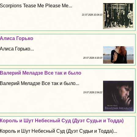
Scorpions Tease Me Please Me...
21 07 2026 10:34:10
Алиса Горько
Алиса Горько...
20 07 2026 4:30:19
Валерий Меладзе Все так и было
Валерий Меладзе Все так и было...
19 07 2026 2:54:22
Король и Шут Небесный Суд (Дуэт Судьи и Тодда)
Король и Шут Небесный Суд (Дуэт Судьи и Тодда)...