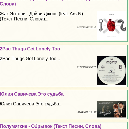
Слова)
Жак Энтони - Дэйви Джонс (feat. Ars-N)
(Текст Песни, Слова)...
02 07 2026 23:22:43
2Pac Thugs Get Lonely Too
2Pac Thugs Get Lonely Too...
01 07 2026 18:48:30
Юлия Савичева Это судьба
Юлия Савичева Это судьба...
30 06 2026 11:21:37
Полумягкие - Обрывок (Текст Песни, Слова)