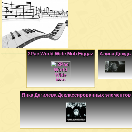
2Pac World Wide Mob Figgaz
Алиса Дождь
Янка Дягилева Деклассированных элементов