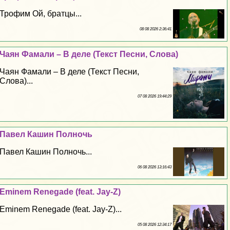
Трофим Ой, братцы...
08 08 2026 2:36:41
Чаян Фамали – В деле (Текст Песни, Слова)
Чаян Фамали – В деле (Текст Песни,
Слова)...
07 08 2026 19:44:29
Павел Кашин Полночь
Павел Кашин Полночь...
06 08 2026 13:16:43
Eminem Renegade (feat. Jay-Z)
Eminem Renegade (feat. Jay-Z)...
05 08 2026 12:34:17