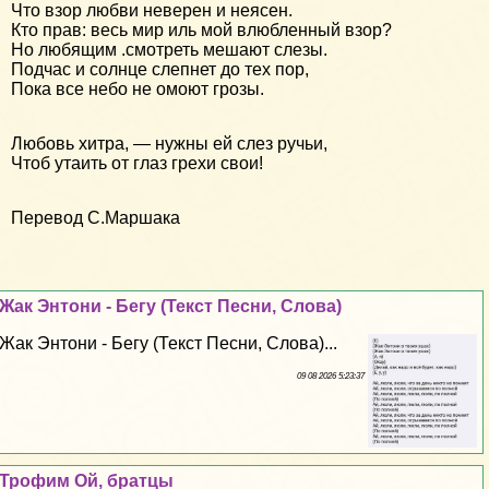
Что взор любви неверен и неясен.
Кто прав: весь мир иль мой влюбленный взор?
Но любящим .смотреть мешают слезы.
Подчас и солнце слепнет до тех пор,
Пока все небо не омоют грозы.
Любовь хитра, — нужны ей слез ручьи,
Чтоб утаить от глаз грехи свои!
Перевод С.Маршака
Жак Энтони - Бегу (Текст Песни, Слова)
Жак Энтони - Бегу (Текст Песни, Слова)...
09 08 2026 5:23:37
Трофим Ой, братцы