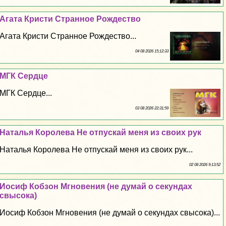
Агата Кристи Странное Рождество
Агата Кристи Странное Рождество...
04 08 2026 15:12:33
МГК Сердце
МГК Сердце...
03 08 2026 22:31:59
Наталья Королева Не отпускай меня из своих рук
Наталья Королева Не отпускай меня из своих рук...
02 08 2026 9:13:52
Иосиф Кобзон Мгновения (не думай о секундах
свысока)
Иосиф Кобзон Мгновения (не думай о секундах свысока)...