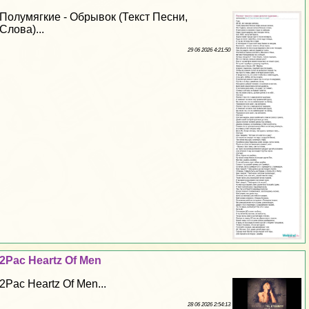
Полумягкие - Обрывок (Текст Песни,
Слова)...
29 06 2026 4:21:50
2Pac Heartz Of Men
2Pac Heartz Of Men...
28 06 2026 2:54:13