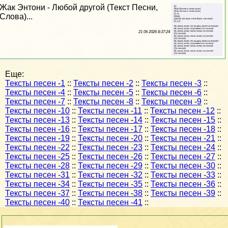
Жак Энтони - Любой другой (Текст Песни,
Слова)...
21 06 2026 8:37:24
Еще:
Тексты песен -1
::
Тексты песен -2
::
Тексты песен -3
::
Тексты песен -4
::
Тексты песен -5
::
Тексты песен -6
::
Тексты песен -7
::
Тексты песен -8
::
Тексты песен -9
::
Тексты песен -10
::
Тексты песен -11
::
Тексты песен -12
::
Тексты песен -13
::
Тексты песен -14
::
Тексты песен -15
::
Тексты песен -16
::
Тексты песен -17
::
Тексты песен -18
::
Тексты песен -19
::
Тексты песен -20
::
Тексты песен -21
::
Тексты песен -22
::
Тексты песен -23
::
Тексты песен -24
::
Тексты песен -25
::
Тексты песен -26
::
Тексты песен -27
::
Тексты песен -28
::
Тексты песен -29
::
Тексты песен -30
::
Тексты песен -31
::
Тексты песен -32
::
Тексты песен -33
::
Тексты песен -34
::
Тексты песен -35
::
Тексты песен -36
::
Тексты песен -37
::
Тексты песен -38
::
Тексты песен -39
::
Тексты песен -40
::
Тексты песен -41
::