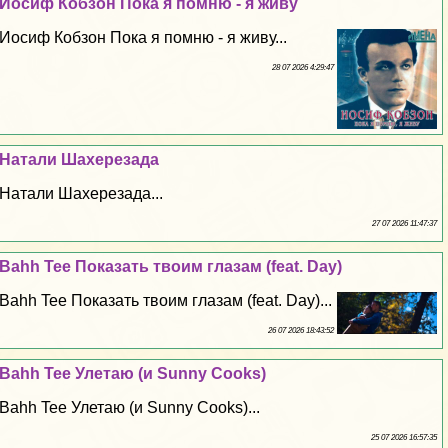
Иосиф Кобзон Пока я помню - я живу
Иосиф Кобзон Пока я помню - я живу...
28 07 2026 4:29:47
Натали Шахерезада
Натали Шахерезада...
27 07 2026 11:47:37
Bahh Tee Показать твоим глазам (feat. Day)
Bahh Tee Показать твоим глазам (feat. Day)...
26 07 2026 18:43:52
Bahh Tee Улетаю (и Sunny Cooks)
Bahh Tee Улетаю (и Sunny Cooks)...
25 07 2026 16:57:35