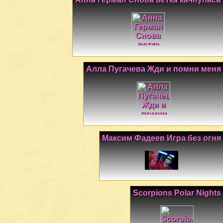
Алла Пугачева Жди и помни меня
Максим Фадеев Игра без огня
Scorpions Polar Nights