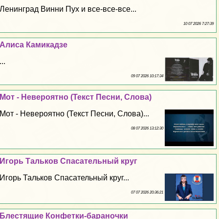
Ленинград Винни Пух и все-все-все...
10 07 2026 7:27:39
Алиса Камикадзе
...
09 07 2026 10:17:34
Мот - Невероятно (Текст Песни, Слова)
Мот - Невероятно (Текст Песни, Слова)...
08 07 2026 13:12:30
Игорь Тальков Спасательный круг
Игорь Тальков Спасательный круг...
07 07 2026 20:36:21
Блестящие Конфетки-бapaночки