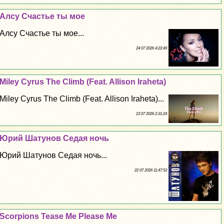
Алсу Счастье ты мое
Алсу Счастье ты мое...
24 07 2026 4:22:49
Miley Cyrus The Climb (Feat. Allison Iraheta)
Miley Cyrus The Climb (Feat. Allison Iraheta)...
23 07 2026 2:31:24
Юрий Шатунов Седая ночь
Юрий Шатунов Седая ночь...
22 07 2026 11:47:53
Scorpions Tease Me Please Me