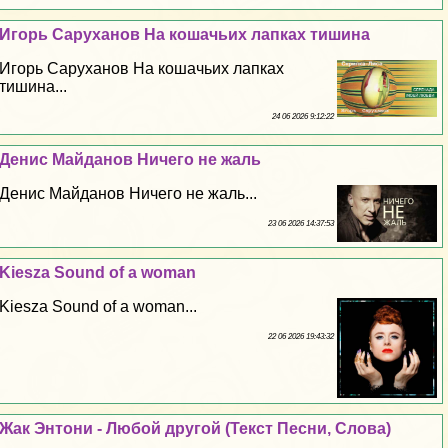
Игорь Саруханов На кошачьих лапках тишина
Игорь Саруханов На кошачьих лапках
тишина...
24 06 2026 9:12:22
Денис Майданов Ничего не жаль
Денис Майданов Ничего не жаль...
23 06 2026 14:37:53
Kiesza Sound of a woman
Kiesza Sound of a woman...
22 06 2026 19:43:32
Жак Энтони - Любой другой (Текст Песни, Слова)