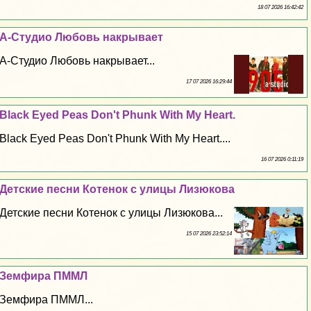
18 07 2026 16:42:42
А-Студио Любовь накрывает
А-Студио Любовь накрывает...
17 07 2026 16:29:44
Black Eyed Peas Don't Phunk With My Heart.
Black Eyed Peas Don't Phunk With My Heart....
16 07 2026 0:11:19
Детские песни Котенок с улицы Лизюкова
Детские песни Котенок с улицы Лизюкова...
15 07 2026 23:52:14
Земфира ПММЛ
Земфира ПММЛ...