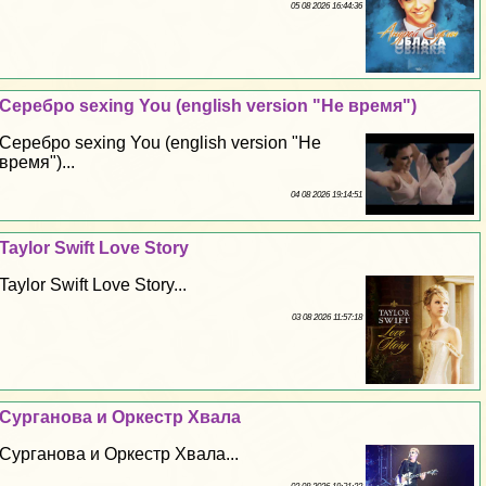
05 08 2026 16:44:36
Серебро sехing You (english version "Не время")
Серебро sехing You (english version "Не
время")...
04 08 2026 19:14:51
Taylor Swift Love Story
Taylor Swift Love Story...
03 08 2026 11:57:18
Сурганова и Оркестр Хвала
Сурганова и Оркестр Хвала...