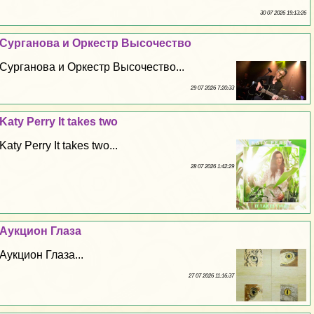
30 07 2026 19:13:26
Сурганова и Оркестр Высочество
Сурганова и Оркестр Высочество...
29 07 2026 7:20:33
Katy Perry It takes two
Katy Perry It takes two...
28 07 2026 1:42:29
Аукцион Глаза
Аукцион Глаза...
27 07 2026 11:16:37