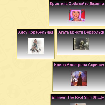
Кристина Орбакайте Джонни
Алсу Корабельная
Агата Кристи Вервольф
Ирина Аллегрова Скрипач
Eminem The Real Slim Shady