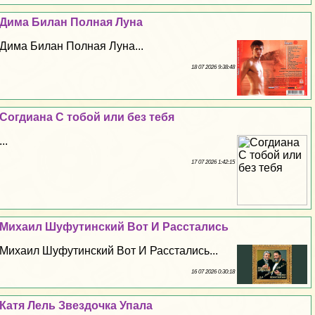
Дима Билан Полная Луна
Дима Билан Полная Луна...
18 07 2026 9:38:48
Согдиана С тобой или без тебя
...
17 07 2026 1:42:15
Михаил Шуфутинский Вот И Расстались
Михаил Шуфутинский Вот И Расстались...
16 07 2026 0:30:18
Катя Лель Звездочка Упала