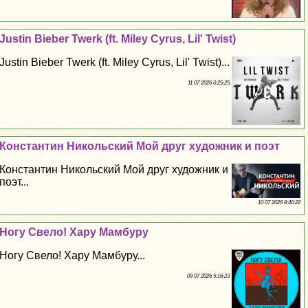
Justin Bieber Twerk (ft. Miley Cyrus, Lil' Twist)
Justin Bieber Twerk (ft. Miley Cyrus, Lil' Twist)...
11 07 2026 0:25:25
Константин Никольский Мой друг художник и поэт
Константин Никольский Мой друг художник и
поэт...
10 07 2026 8:40:22
Ногу Свело! Хару Мамбуру
Ногу Свело! Хару Мамбуру...
09 07 2026 5:16:23