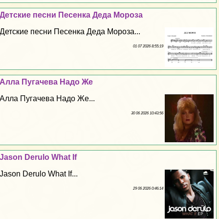
Детские песни Песенка Деда Мороза
Детские песни Песенка Деда Мороза...
01 07 2026 8:55:19
Алла Пугачева Надо Же
Алла Пугачева Надо Же...
30 06 2026 10:43:56
Jason Derulo What If
Jason Derulo What If...
29 06 2026 0:46:14