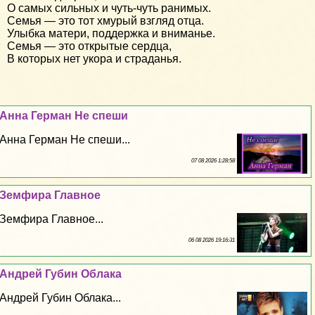
О самых сильных и чуть-чуть ранимых.
Семья — это тот хмурый взгляд отца.
Улыбка матери, поддержка и вниманье.
Семья — это открытые сердца,
В которых нет укора и страданья.
Анна Герман Не спеши
Анна Герман Не спеши...
07 08 2026 1:28:58
Земфира Главное
Земфира Главное...
06 08 2026 19:16:31
Андрей Губин Облака
Андрей Губин Облака...