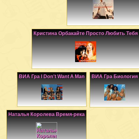
Кристина Орбакайте Просто Любить Тебя
ВИА Гра I Don't Want A Man
ВИА Гра Биология
Наталья Королева Время-река