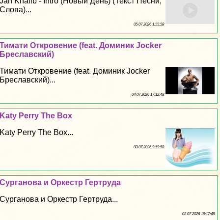
Jah Khalib - Intro (Новый День) (Текст Песни,
Слова)...
05 07 2026 1:55:58
Тимати Откровение (feat. Доминик Jocker
Бреславский)
Тимати Откровение (feat. Доминик Jocker
Бреславский)...
04 07 2026 17:12:48
Katy Perry The Box
Katy Perry The Box...
03 07 2026 9:59:58
Сурганова и Оркестр Гертруда
Сурганова и Оркестр Гертруда...
02 07 2026 19:17:48