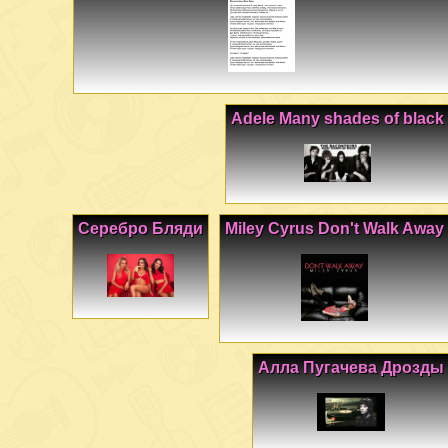
Adele Many shades of black
Серебро Бляди
Miley Cyrus Don't Walk Away
Алла Пугачева Дрозды