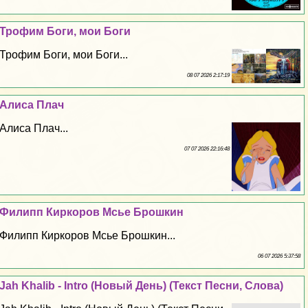
Трофим Боги, мои Боги
Трофим Боги, мои Боги...
08 07 2026 2:17:19
Алиса Плач
Алиса Плач...
07 07 2026 22:16:48
Филипп Киркоров Мсье Брошкин
Филипп Киркоров Мсье Брошкин...
06 07 2026 5:37:58
Jah Khalib - Intro (Новый День) (Текст Песни, Слова)