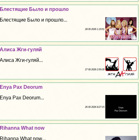
Блестящие Было и прошло
Блестящие Было и прошло...
28 06 2026 1:19:51
Алиса Жги-гуляй
Алиса Жги-гуляй...
27 06 2026 2:59:39
Enya Pax Deorum
Enya Pax Deorum...
26 06 2026 8:27:15
Rihanna What now
Rihanna What now...