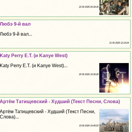
22 06 2026 20:34:30
Любэ 9-й вал
Любэ 9-й вал...
21 06 2026 12:14:24
Katy Perry E.T. (и Kanye West)
Katy Perry E.T. (и Kanye West)...
20 06 2026 19:39:28
Артём Татищевский - Худший (Текст Песни, Слова)
Артём Татищевский - Худший (Текст Песни,
Слова)...
19 06 2026 16:49:20