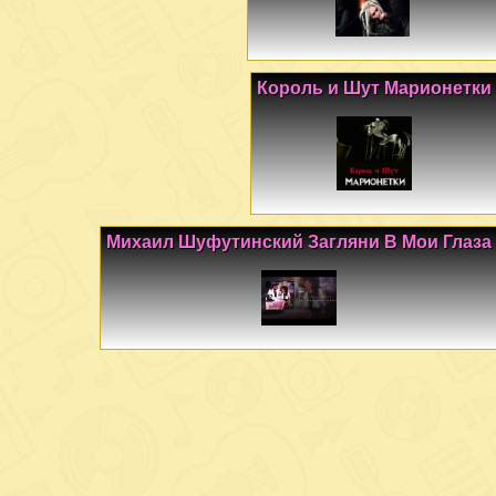
Король и Шут Марионетки
Михаил Шуфутинский Загляни В Мои Глаза