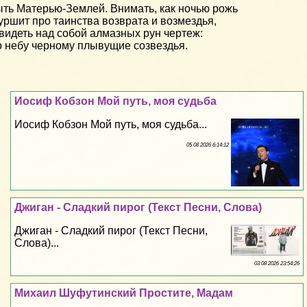
ть Матерью-Землей. Внимать, как ночью рожь
ршит про таинства возврата и возмездья,
видеть над собой алмазных рун чертеж:
 небу черному плывущие созвездья.
Иосиф Кобзон Мой путь, моя судьба
Иосиф Кобзон Мой путь, моя судьба...
05 08 2026 6:14:12
Джиган - Сладкий пирог (Текст Песни, Слова)
Джиган - Сладкий пирог (Текст Песни,
Слова)...
03 08 2026 23:54:26
Михаил Шуфутинский Простите, Мадам