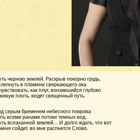
ть черною землей. Раскрыв покорно грудь,
лепнуть в пламени сверкающего ока
чувствовать, как плуг, вонзившийся глубоко
живую плоть, ведет священный путь.
д серым бременем небесного покрова
ть всеми ранами потоки темных вод.
ть вспаханной землей… И долго ждать, что вот
меня сойдет, во мне распнется Слово.