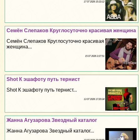
17 07 2026 15:33:12
Семён Слепаков Круглосуточно красивая женщина
Семён Слепаков Круглосуточно красивая
женщина...
15 07 2026 2:27:51
Shot К эшафоту путь тернист
Shot К эшафоту путь тернист...
13 07 2026 17:20:34
Жанна Агузарова Звездный каталог
Жанна Агузарова Звездный каталог...