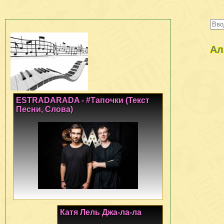
Ал
ESTRADARADA - #Тапочки (Текст
Песни, Слова)
Катя Лель Джа-ла-ла