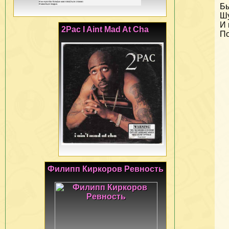
Бы
Шу
И 
2Pac I Aint Mad At Cha
По
Филипп Киркоров Ревность