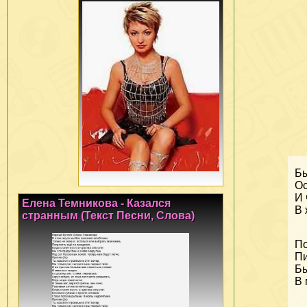
Бы
Ос
И 
Елена Темникова - Казался
В 
странным (Текст Песни, Слова)
По
Пи
Бы
В 