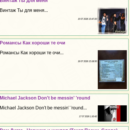
Винтаж Ты для меня
Винтаж Ты для меня...
19 07 2026 15:47:20
Романсы Как хороши те очи
Романсы Как хороши те очи...
18 07 2026 15:38:50
Michael Jackson Don't be messin' 'round
Michael Jackson Don't be messin' 'round...
17 07 2026 1:30:42