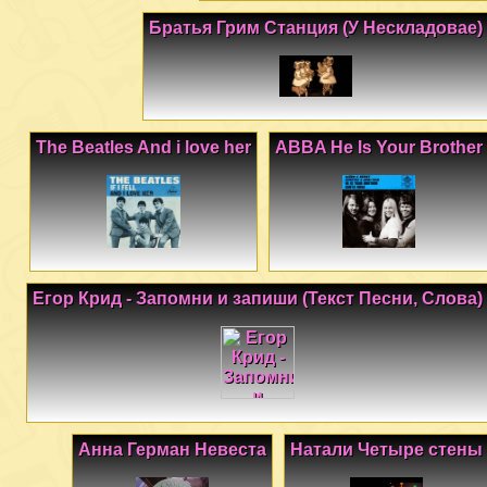
Братья Грим Станция (У Нескладовае)
The Beatles And i love her
ABBA He Is Your Brother
Егор Крид - Запомни и запиши (Текст Песни, Слова)
Анна Герман Невеста
Натали Четыре стены