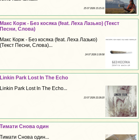
25 07 2026 15:15:31
Макс Корж - Без косяка (feat. Леха Лазько) (Текст
Песни, Слова)
Макс Корж - Без косяка (feat. Леха Лазько)
(Текст Песни, Слова)...
24 07 2026 2:39:58
Linkin Park Lost In The Echo
Linkin Park Lost In The Echo...
23 07 2026 22:28:20
Тимати Снова один
Тимати Снова один...