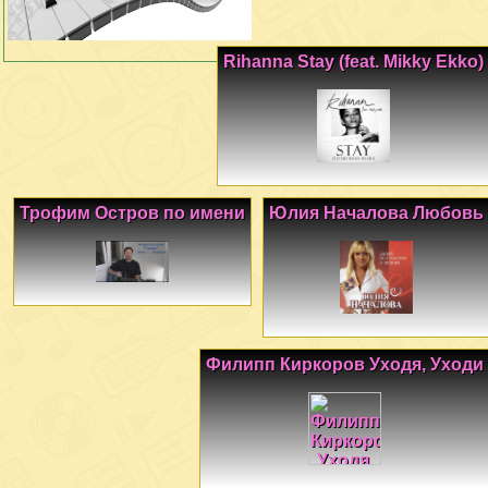
Rihanna Stay (feat. Mikky Ekko)
Трофим Остров по имени
Юлия Началова Любовь
Филипп Киркоров Уходя, Уходи