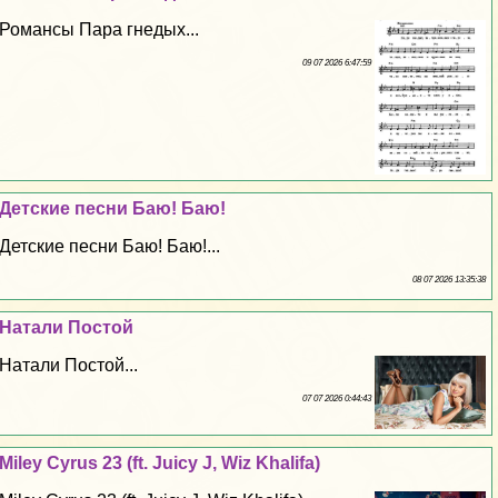
Романсы Пара гнедых...
09 07 2026 6:47:59
Детские песни Баю! Баю!
Детские песни Баю! Баю!...
08 07 2026 13:35:38
Натали Постой
Натали Постой...
07 07 2026 0:44:43
Miley Cyrus 23 (ft. Juicy J, Wiz Khalifa)