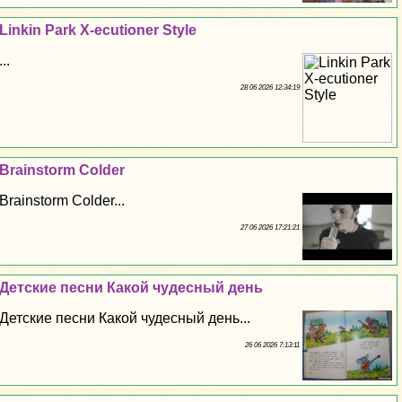
Linkin Park X-ecutioner Style
...
28 06 2026 12:34:19
Brainstorm Colder
Brainstorm Colder...
27 06 2026 17:21:21
Детские песни Какой чудесный день
Детские песни Какой чудесный день...
26 06 2026 7:13:11