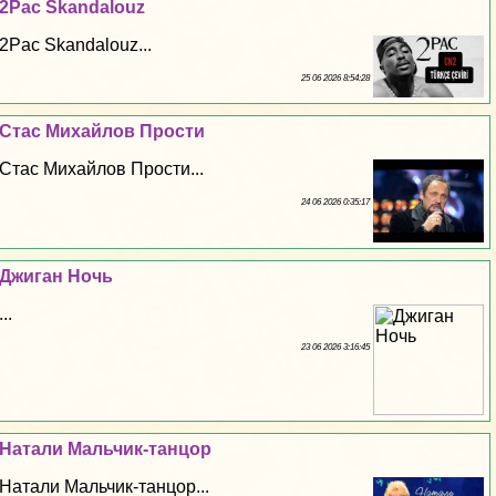
2Pac Skandalouz
2Pac Skandalouz...
25 06 2026 8:54:28
Стас Михайлов Прости
Стас Михайлов Прости...
24 06 2026 0:35:17
Джиган Ночь
...
23 06 2026 3:16:45
Натали Мальчик-танцор
Натали Мальчик-танцор...