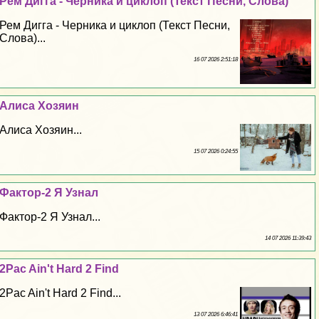
Рем Дигга - Черника и циклоп (Текст Песни, Слова)
Рем Дигга - Черника и циклоп (Текст Песни,
Слова)...
16 07 2026 2:51:18
Алиса Хозяин
Алиса Хозяин...
15 07 2026 0:24:55
Фактор-2 Я Узнал
Фактор-2 Я Узнал...
14 07 2026 11:39:43
2Pac Ain't Hard 2 Find
2Pac Ain't Hard 2 Find...
13 07 2026 6:46:41