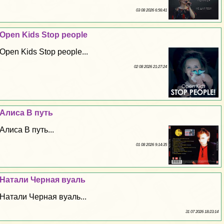
03 08 2026 6:56:41
Open Kids Stop people
Open Kids Stop people...
02 08 2026 21:27:24
Алиса В путь
Алиса В путь...
01 08 2026 9:14:35
Натали Черная вуаль
Натали Черная вуаль...
31 07 2026 18:23:14