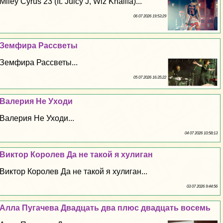
Miley Cyrus 23 (ft. Juicy J, Wiz Khalifa)...
06 07 2026 19:53:29
Земфира Рассветы
Земфира Рассветы...
05 07 2026 16:35:22
Валерия Не Уходи
Валерия Не Уходи...
04 07 2026 10:58:13
Виктор Королев Да не такой я xyлиган
Виктор Королев Да не такой я xyлиган...
03 07 2026 9:44:56
Алла Пугачева Двадцать два плюс двадцать восемь