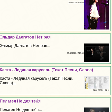
06 08 2026 9:21:38
Эльдар Далгатов Нет рая
Эльдар Далгатов Нет рая...
05 08 2026 17:18:55
Каста - Ледяная карусель (Текст Песни, Слова)
Каста - Ледяная карусель (Текст Песни,
Слова)...
04 08 2026 21:54:12
Пелагея Не для тебя
Пелагея Не для тебя...