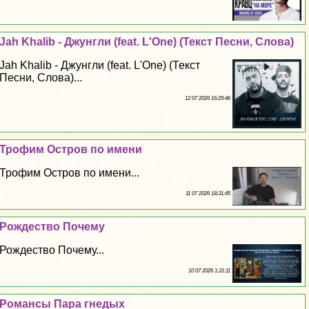
Jah Khalib - Джунгли (feat. L'One) (Текст Песни, Слова)
Jah Khalib - Джунгли (feat. L'One) (Текст
Песни, Слова)...
12 07 2026 16:29:46
Трофим Остров по имени
Трофим Остров по имени...
11 07 2026 18:31:45
Рождество Почему
Рождество Почему...
10 07 2026 1:31:11
Романсы Пара гнедых