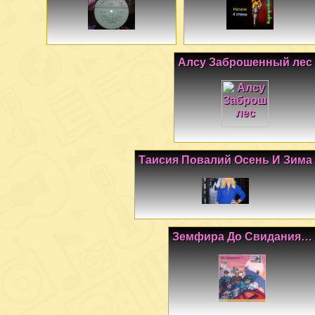
Алсу Заброшенный лес
Таисия Повалий Осень И Зима
Земфира До Свидания…