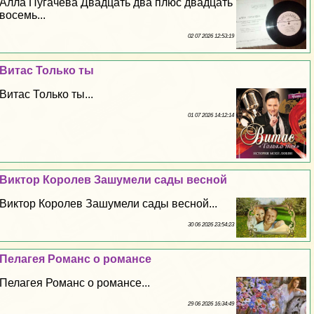
Алла Пугачева Двадцать два плюс двадцать
восемь...
02 07 2026 12:53:19
Витас Только ты
Витас Только ты...
01 07 2026 14:12:14
Виктор Королев Зашумели сады весной
Виктор Королев Зашумели сады весной...
30 06 2026 23:54:23
Пелагея Романс о романсе
Пелагея Романс о романсе...
29 06 2026 16:34:49