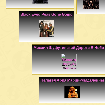
Black Eyed Peas Gone Going
Михаил Шуфутинский Дороги В Небо
Пелагея Ария Марии-Магдаленны