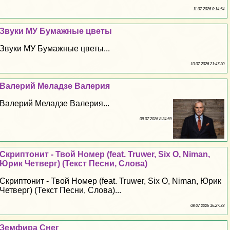
11 07 2026 0:14:54
Звуки МУ Бумажные цветы
Звуки МУ Бумажные цветы...
10 07 2026 21:47:20
Валерий Меладзе Валерия
Валерий Меладзе Валерия...
09 07 2026 8:24:59
Скриптонит - Твой Номер (feat. Truwer, Six O, Niman,
Юрик Четверг) (Текст Песни, Слова)
Скриптонит - Твой Номер (feat. Truwer, Six O, Niman, Юрик
Четверг) (Текст Песни, Слова)...
08 07 2026 16:27:33
Земфира Снег