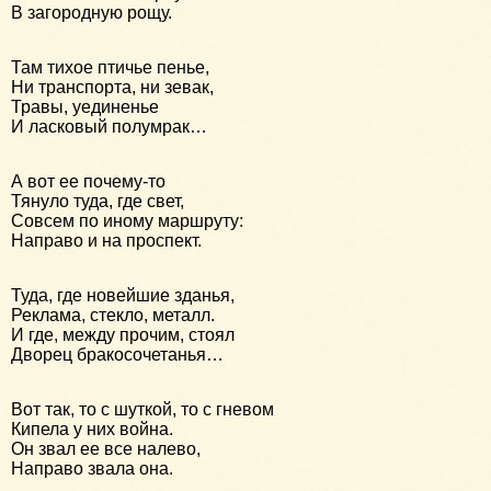
В загородную рощу.
Там тихое птичье пенье,
Ни транспорта, ни зевак,
Травы, уединенье
И ласковый полумрак…
А вот ее почему-то
Тянуло туда, где свет,
Совсем по иному маршруту:
Направо и на проспект.
Туда, где новейшие зданья,
Реклама, стекло, металл.
И где, между прочим, стоял
Дворец бракосочетанья…
Вот так, то с шуткой, то с гневом
Кипела у них война.
Он звал ее все налево,
Направо звала она.