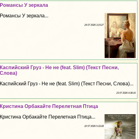
Романсы У зеркала
Романсы У зеркала...
24 07 2026 3:15:27
Каспийский Груз - Не не (feat. Slim) (Текст Песни,
Слова)
Каспийский Груз - Не не (feat. Slim) (Текст Песни, Слова)...
23 07 2026 4:38:16
Кристина Орбакайте Перелетная Птица
Кристина Орбакайте Перелетная Птица...
22 07 2026 5:33:28