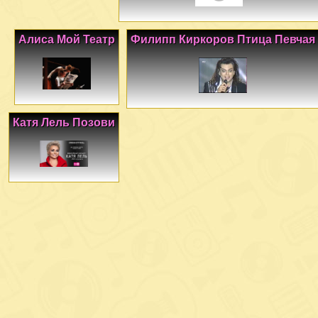
Алиса Мой Театр
Филипп Киркоров Птица Певчая
Катя Лель Позови