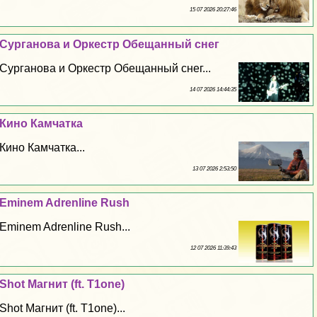
15 07 2026 20:27:46
Сурганова и Оркестр Обещанный снег
Сурганова и Оркестр Обещанный снег...
14 07 2026 14:44:35
Кино Камчатка
Кино Камчатка...
13 07 2026 2:53:50
Eminem Adrenline Rush
Eminem Adrenline Rush...
12 07 2026 11:39:43
Shot Магнит (ft. T1one)
Shot Магнит (ft. T1one)...