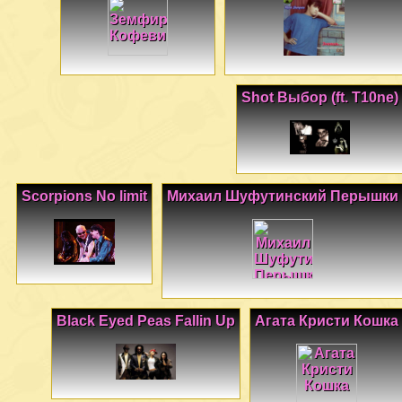
Shot Выбор (ft. T10ne)
Scorpions No limit
Михаил Шуфутинский Перышки
Black Eyed Peas Fallin Up
Агата Кристи Кошка