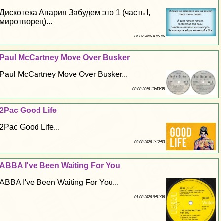
Дискотека Авария Забудем это 1 (часть I,
миротворец)...
04 08 2026 9:25:26
Paul McCartney Move Over Busker
Paul McCartney Move Over Busker...
03 08 2026 13:43:35
2Pac Good Life
2Pac Good Life...
02 08 2026 1:12:53
ABBA I've Been Waiting For You
ABBA I've Been Waiting For You...
01 08 2026 9:51:36