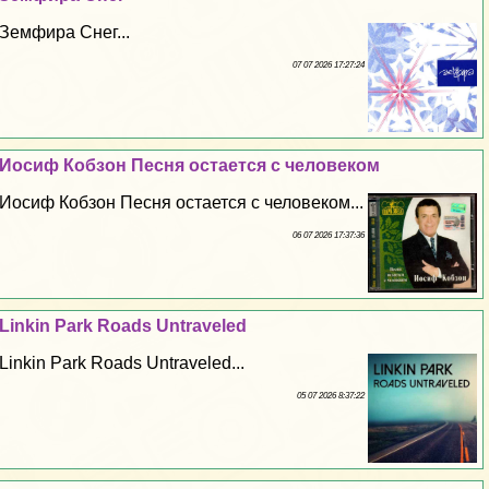
Земфира Снег...
07 07 2026 17:27:24
Иосиф Кобзон Песня остается с человеком
Иосиф Кобзон Песня остается с человеком...
06 07 2026 17:37:36
Linkin Park Roads Untraveled
Linkin Park Roads Untraveled...
05 07 2026 8:37:22