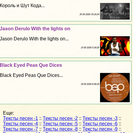
Король и Шут Кода...
20 06 2026 19:16:24
Jason Derulo With the lights on
Jason Derulo With the lights on...
19 06 2026 0:34:26
Black Eyed Peas Que Dices
Black Eyed Peas Que Dices...
18 06 2026 8:58:18
Еще:
Тексты песен -1
::
Тексты песен -2
::
Тексты песен -3
::
Тексты песен -4
::
Тексты песен -5
::
Тексты песен -6
::
Тексты песен -7
::
Тексты песен -8
::
Тексты песен -9
::