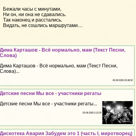
Бежали часы с минутами,
Ни он, ни она не сдавались.
Так наконец и расстались.
Видать, не сошлись маршрутами…
Дима Карташов - Всё нормально, мам (Текст Песни,
Слова)
Дима Карташов - Всё нормально, мам (Текст Песни,
Слова)...
06 08 2026 20:38:52
Детские песни Мы все - участники регаты
Детские песни Мы все - участники регаты...
05 08 2026 2:15:39
Дискотека Авария Забудем это 1 (часть I, миротворец)