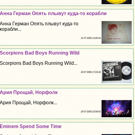
Анна Герман Опять плывут куда-то корабли
Анна Герман Опять плывут куда-то
корабли...
31 07 2026 13:20:33
Scorpions Bad Boys Running Wild
Scorpions Bad Boys Running Wild...
30 07 2026 17:23:18
Ария Прощай, Норфолк
Ария Прощай, Норфолк...
29 07 2026 23:54:53
Eminem Spend Some Time