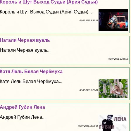
Король и Шут Выход Судьи (Ария Судьи)
Король и Шут Выход Судьи (Ария Судьи)...
04 07 2026 9:30:38
Натали Черная вуаль
Натали Черная вуаль...
03 07 2026 19:34:13
Катя Лель Белая Черёмуха
Катя Лель Белая Черёмуха...
02 07 2026 0:21:49
Андрей Губин Лена
Андрей Губин Лена...
01 07 2026 16:15:42