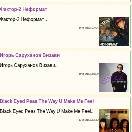
Фактор-2 Неформат
Фактор-2 Неформат...
29 06 2026 15:37:45
Игорь Саруханов Визави
Игорь Саруханов Визави...
28 06 2026 14:10:39
Black Eyed Peas The Way U Make Me Feel
Black Eyed Peas The Way U Make Me Feel...
27 06 2026 13:31:13