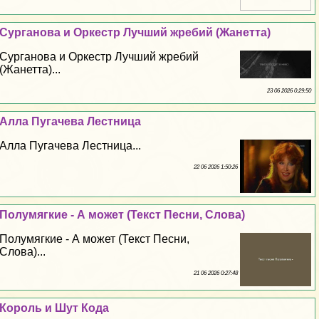
Сурганова и Оркестр Лучший жребий (Жанетта)
Сурганова и Оркестр Лучший жребий
(Жанетта)...
23 06 2026 0:29:50
Алла Пугачева Лестница
Алла Пугачева Лестница...
22 06 2026 1:50:26
Полумягкие - А может (Текст Песни, Слова)
Полумягкие - А может (Текст Песни,
Слова)...
21 06 2026 0:27:48
Король и Шут Кода