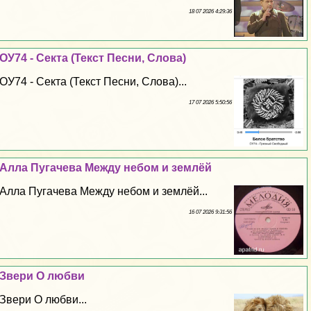
18 07 2026 4:29:36
ОУ74 - Секта (Текст Песни, Слова)
ОУ74 - Секта (Текст Песни, Слова)...
17 07 2026 5:50:56
Алла Пугачева Между небом и землёй
Алла Пугачева Между небом и землёй...
16 07 2026 9:31:56
Звери О любви
Звери О любви...