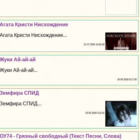
Агата Кристи Нисхождение
Агата Кристи Нисхождение...
01 07 2026 14:42:36
Жуки Ай-ай-ай
Жуки Ай-ай-ай...
30 06 2026 8:17:30
Земфира СПИД
Земфира СПИД...
29 06 2026 5:11:41
ОУ74 - Грязный свободный (Текст Песни, Слова)