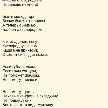
— Если б это, родные,
Пораньше немного!
Был я молод, горяч,
Всюду был я с народом.
А теперь обнимаю
Баллон с кислородом.
Как младенец, сосу
Кислородную соску.
Каши мне принесут,
Съем от силы две ложки.
Если губы замком,
Если годы согнули,
Не поможет фабком,
Не помогут пилюли.
Не помогут цветы,
Цеховые конфеты в складчину,
Не подымут они
Богатырского вида мужчину,