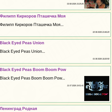
03 08 2026 15:29:26
Филипп Киркоров Пташечка Моя
Филипп Киркоров Пташечка Моя...
02 08 2026 23:46:20
Black Eyed Peas Union
Black Eyed Peas Union...
01 08 2026 18:20:50
Black Eyed Peas Boom Boom Pow
Black Eyed Peas Boom Boom Pow...
31 07 2026 19:51:41
Ленинград Родная