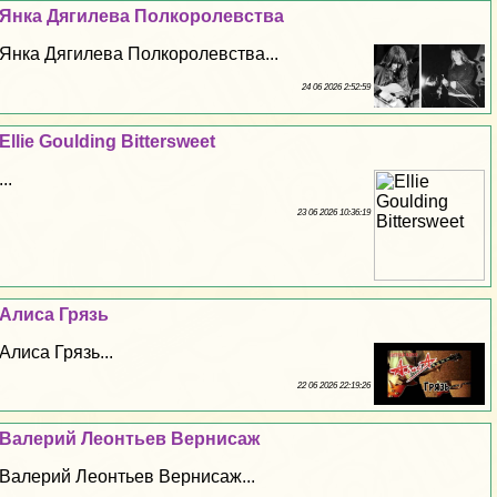
Янка Дягилева Полкоролевства
Янка Дягилева Полкоролевства...
24 06 2026 2:52:59
Ellie Goulding Bittersweet
...
23 06 2026 10:36:19
Алиса Грязь
Алиса Грязь...
22 06 2026 22:19:26
Валерий Леонтьев Вернисаж
Валерий Леонтьев Вернисаж...