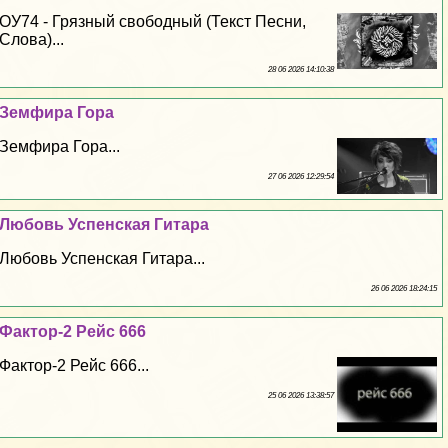
ОУ74 - Грязный свободный (Текст Песни,
Слова)...
28 06 2026 14:10:38
Земфира Гора
Земфира Гора...
27 06 2026 12:29:54
Любовь Успенская Гитара
Любовь Успенская Гитара...
26 06 2026 18:24:15
Фактор-2 Рейс 666
Фактор-2 Рейс 666...
25 06 2026 13:38:57