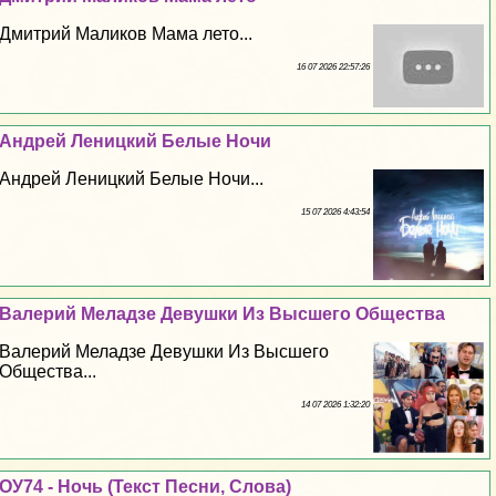
Дмитрий Маликов Мама лето...
16 07 2026 22:57:26
Андрей Леницкий Белые Ночи
Андрей Леницкий Белые Ночи...
15 07 2026 4:43:54
Валерий Меладзе Дeвyшки Из Высшего Общества
Валерий Меладзе Дeвyшки Из Высшего
Общества...
14 07 2026 1:32:20
ОУ74 - Ночь (Текст Песни, Слова)