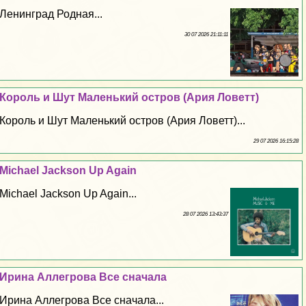
Ленинград Родная...
30 07 2026 21:11:11
Король и Шут Маленький остров (Ария Ловетт)
Король и Шут Маленький остров (Ария Ловетт)...
29 07 2026 16:15:28
Michael Jackson Up Again
Michael Jackson Up Again...
28 07 2026 13:43:37
Ирина Аллегрова Все сначала
Ирина Аллегрова Все сначала...