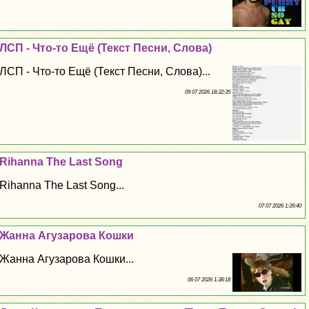
ЛСП - Что-то Ещё (Текст Песни, Слова)
ЛСП - Что-то Ещё (Текст Песни, Слова)...
09 07 2026 18:32:35
Rihanna The Last Song
Rihanna The Last Song...
07 07 2026 1:39:40
Жанна Агузарова Кошки
Жанна Агузарова Кошки...
06 07 2026 1:38:18