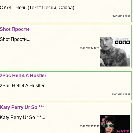
ОУ74 - Ночь (Текст Песни, Слова)...
13 07 2026 3:24:30
Shot Прости
Shot Прости...
12 07 2026 14:17:36
2Pac Hell 4 A Hustler
2Pac Hell 4 A Hustler...
11 07 2026 1:26:53
Katy Perry Ur So ***
Katy Perry Ur So ***...
10 07 2026 15:13:18