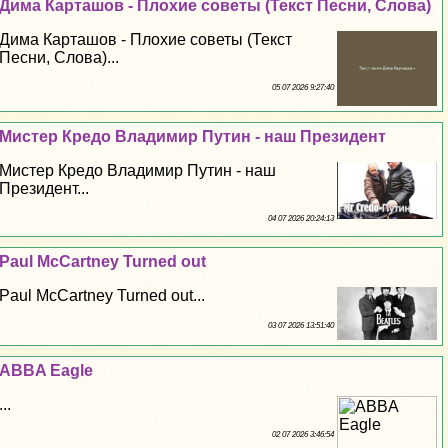
Дима Карташов - Плохие советы (Текст Песни, Слова)
Дима Карташов - Плохие советы (Текст
Песни, Слова)...
05 07 2026 9:27:40
Мистер Кредо Владимир Путин - наш Президент
Мистер Кредо Владимир Путин - наш
Президент...
04 07 2026 20:24:13
Paul McCartney Turned out
Paul McCartney Turned out...
03 07 2026 13:51:40
ABBA Eagle
...
02 07 2026 3:46:54