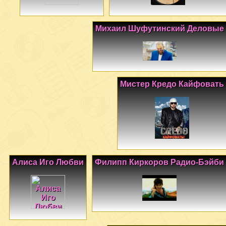
Михаил Шуфутинский Деловые
Мистер Кредо Кайфовать
Алиса Иго Любви
Филипп Киркоров Радио-Бэйби