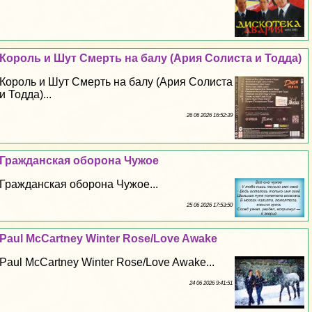
Король и Шут Cмepть на балу (Ария Солиста и Тодда)
Король и Шут Cмepть на балу (Ария Солиста
и Тодда)...
26 06 2026 16:52:39
Гражданская оборона Чужое
Гражданская оборона Чужое...
25 06 2026 17:53:50
Paul McCartney Winter Rose/Love Awake
Paul McCartney Winter Rose/Love Awake...
24 06 2026 9:41:51