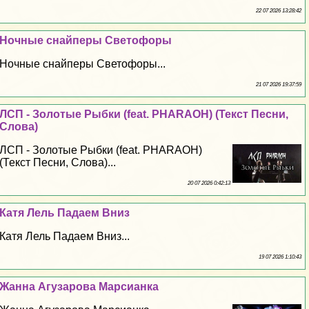
22 07 2026 13:28:42
Ночные снайперы Светофоры
Ночные снайперы Светофоры...
21 07 2026 19:37:59
ЛСП - Золотые Рыбки (feat. PHARAOH) (Текст Песни,
Слова)
ЛСП - Золотые Рыбки (feat. PHARAOH)
(Текст Песни, Слова)...
20 07 2026 0:42:13
Катя Лель Падаем Вниз
Катя Лель Падаем Вниз...
19 07 2026 1:10:43
Жанна Агузарова Марсианка