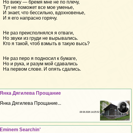
Но вижу — бремя мне не по плечу,
Тут не поможет все мое уменье,
И знает, что бессильно, вдохновенье,
И я его напрасно горячу.
Не раз преисполнялся я отваги,
Но звуки из груди не вырывались.
Кто я такой, чтоб взмыть в такую высь?
Не раз перо я подносил к бумаге,
Но и рука, и разум мой сдавались
На первом слове. И опять сдались.
Янка Дягилева Прощание
Янка Дягилева Прощание...
08 08 2026 14:25:53
Eminem Searchin'