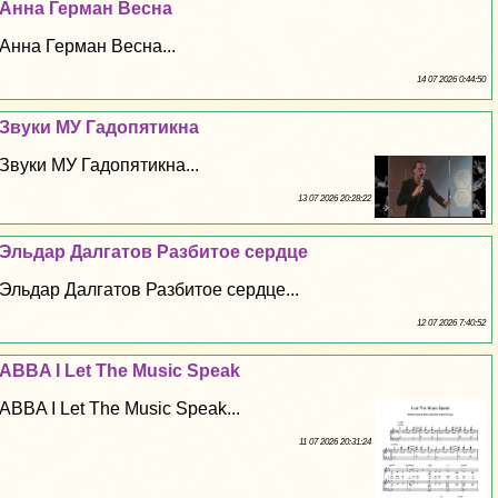
Анна Герман Весна
Анна Герман Весна...
14 07 2026 0:44:50
Звуки МУ Гадопятикна
Звуки МУ Гадопятикна...
13 07 2026 20:28:22
Эльдар Далгатов Разбитое сердце
Эльдар Далгатов Разбитое сердце...
12 07 2026 7:40:52
ABBA I Let The Music Speak
ABBA I Let The Music Speak...
11 07 2026 20:31:24