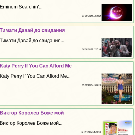
Eminem Searchin'...
07 08 2026 1:58:52
Тимати Давай до свидания
Тимати Давай до свидания...
06 08 2026 1:37:16
Katy Perry If You Can Afford Me
Katy Perry If You Can Afford Me...
05 08 2026 1:20:19
Виктор Королев Боже мой
Виктор Королев Боже мой...
04 08 2026 14:39:59