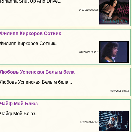
Rihanna Shut Up And Drive...
04 07 2026 20:16:25
Филипп Киркоров Сотник
Филипп Киркоров Сотник...
03 07 2026 10:57:11
Любовь Успенская Белым бела
Любовь Успенская Белым бела...
02 07 2026 6:36:13
Чайф Мой Блюз
Чайф Мой Блюз...
01 07 2026 6:45:42