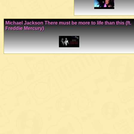
Michael Jackson There must be more to life than this (ft.
Freddie Mercury)