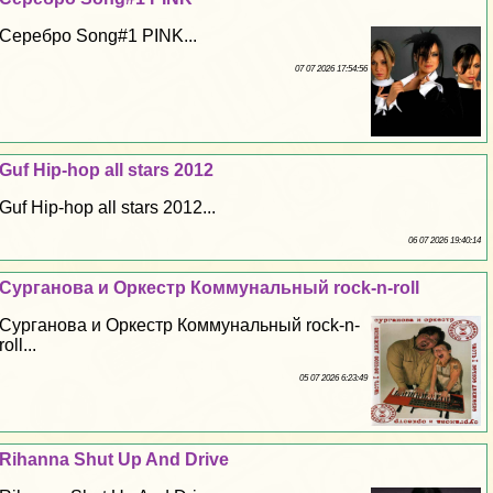
Серебро Song#1 PINK...
07 07 2026 17:54:56
Guf Hip-hop all stars 2012
Guf Hip-hop all stars 2012...
06 07 2026 19:40:14
Сурганова и Оркестр Коммунальный rock-n-roll
Сурганова и Оркестр Коммунальный rock-n-
roll...
05 07 2026 6:23:49
Rihanna Shut Up And Drive