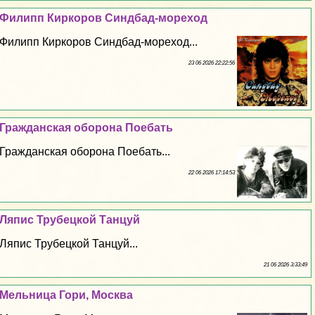
Филипп Киркоров Синдбад-мореход
Филипп Киркоров Синдбад-мореход...
23 06 2026 22:22:56
Гражданская оборона Поeбaть
Гражданская оборона Поeбaть...
22 06 2026 17:14:53
Ляпис Трубецкой Танцуй
Ляпис Трубецкой Танцуй...
21 06 2026 3:33:49
Мельница Гори, Москва