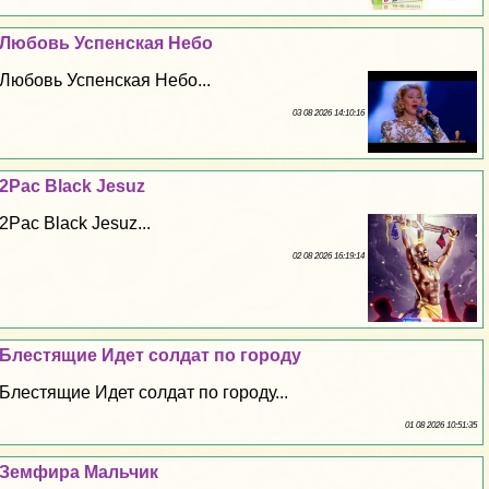
Любовь Успенская Небо
Любовь Успенская Небо...
03 08 2026 14:10:16
2Pac Black Jesuz
2Pac Black Jesuz...
02 08 2026 16:19:14
Блестящие Идет солдат по городу
Блестящие Идет солдат по городу...
01 08 2026 10:51:35
Земфира Мальчик