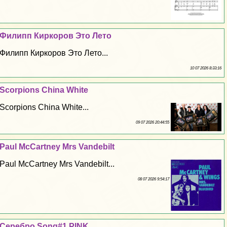
Филипп Киркоров Это Лето
Филипп Киркоров Это Лето...
10 07 2026 8:33:16
Scorpions China White
Scorpions China White...
09 07 2026 20:44:55
Paul McCartney Mrs Vandebilt
Paul McCartney Mrs Vandebilt...
08 07 2026 9:54:17
Серебро Song#1 PINK