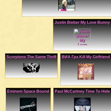
Justin Bieber My Love Bunny
Scorpions The Same Thrill
ВИА Гра Kill My Girlfriend
Eminem Space Bound
Paul McCartney Time To Hide