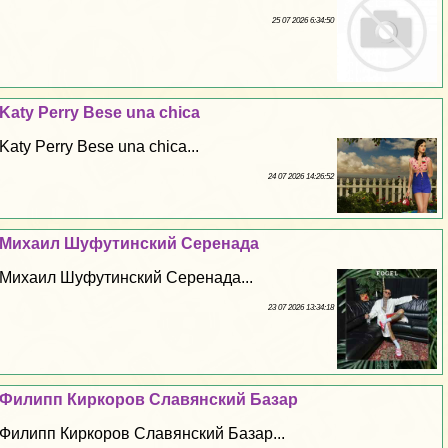
25 07 2026 6:34:50
Katy Perry Bese una chica
Katy Perry Bese una chica...
24 07 2026 14:26:52
Михаил Шуфутинский Серенада
Михаил Шуфутинский Серенада...
23 07 2026 13:34:18
Филипп Киркоров Славянский Базар
Филипп Киркоров Славянский Базар...