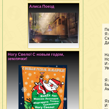
Алиса Поезд
Пе
Я 
См
Да
Ногу Свело! С новым годом,
На
землячки!
Но
И 
Ув
Я 
Бы
Ам
Яз
И 