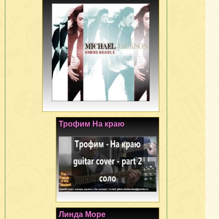
Трофим На краю
Линда Море