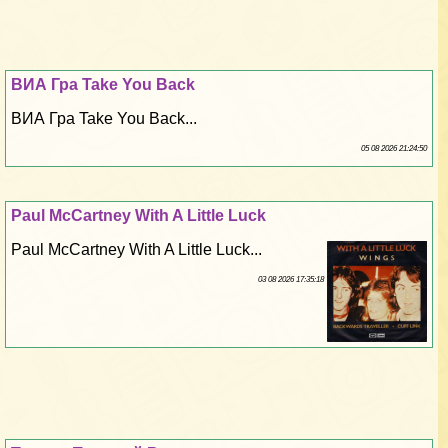
ВИА Гра Take You Back
ВИА Гра Take You Back...
05 08 2026 21:24:50
Paul McCartney With A Little Luck
Paul McCartney With A Little Luck...
03 08 2026 17:35:18