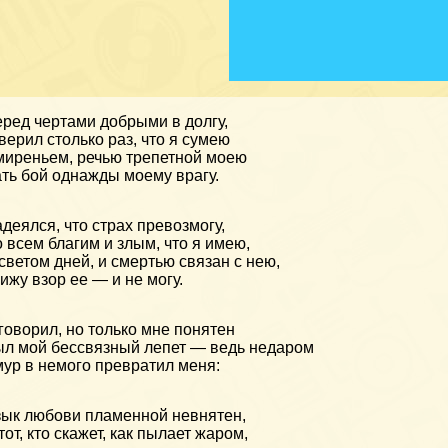
ред чертами добрыми в долгу,
верил столько раз, что я сумею
иреньем, речью трепетной моею
ть бой однажды моему врагу.
деялся, что страх превозмогу,
 всем благим и злым, что я имею,
светом дней, и смертью связан с нею,
ижу взор ее — и не могу.
говорил, но только мне понятен
л мой бессвязный лепет — ведь недаром
ур в немого превратил меня:
ык любови пламенной невнятен,
тот, кто скажет, как пылает жаром,