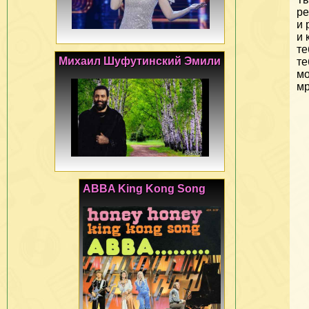
ре
и 
и 
те
Михаил Шуфутинский Эмили
те
мо
мр
ABBA King Kong Song