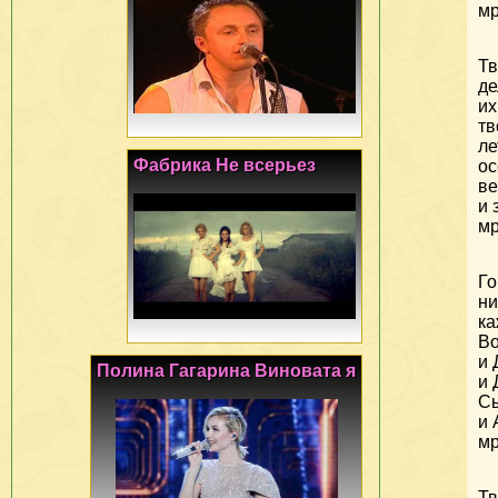
мр
Тв
де
их
тв
ле
Фабрика Не всерьез
ос
ве
и 
мр
Го
ни
ка
Во
и 
Полина Гагарина Виновата я
и 
Сы
и 
мр
Тв