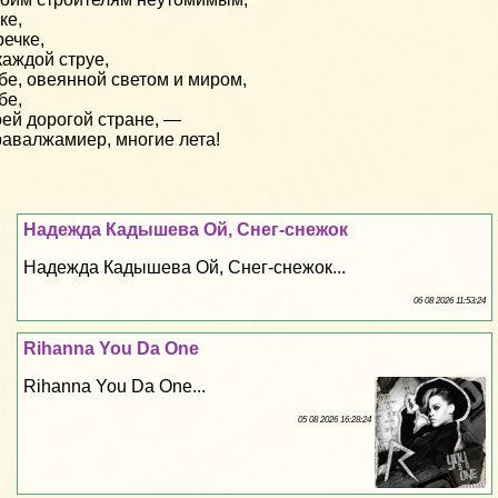
ке,
речке,
каждой струе,
бе, овеянной светом и миром,
бе,
ей дорогой стране, —
авалжамиер, многие лета!
Надежда Кадышева Ой, Снег-снежок
Надежда Кадышева Ой, Снег-снежок...
06 08 2026 11:53:24
Rihanna You Da One
Rihanna You Da One...
05 08 2026 16:28:24