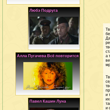
Любэ Подруга
Тв
бе
Да
ре
тв
ст
Алла Пугачева Всё повторится
а 
ве
мр
Тв
се
тв
пр
и 
их
Павел Кашин Луна
т
и 