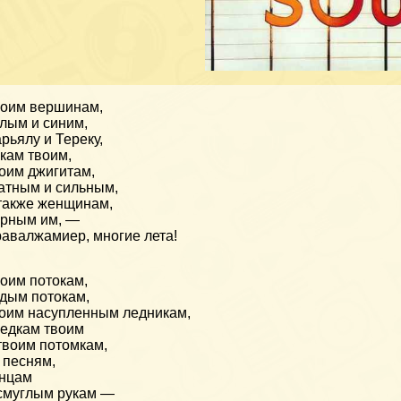
оим вершинам,
лым и синим,
рьялу и Тереку,
кам твоим,
оим джигитам,
атным и сильным,
также женщинам,
рным им, —
авалжамиер, многие лета!
оим потокам,
дым потокам,
оим насупленным ледникам,
едкам твоим
твоим потомкам,
 песням,
анцам
смуглым рукам —