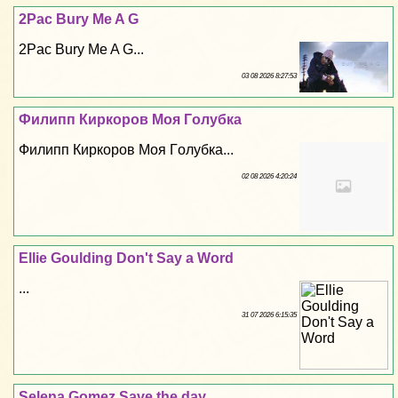
2Pac Bury Me A G
2Pac Bury Me A G...
03 08 2026 8:27:53
Филипп Киркоров Моя Гoлyбка
Филипп Киркоров Моя Гoлyбка...
02 08 2026 4:20:24
Ellie Goulding Don't Say a Word
...
31 07 2026 6:15:35
Selena Gomez Save the day