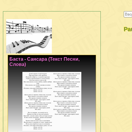
Pa
Баста - Сансара (Текст Песни,
Слова)