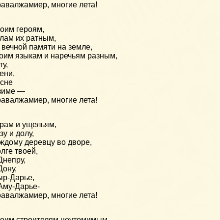
авалжамиер, многие лета!
оим героям,
лам их ратным,
 вечной памяти на земле,
оим языкам и наречьям разным,
ту,
ени,
сне
зиме —
авалжамиер, многие лета!
рам и ущельям,
зу и долу,
ждому деревцу во дворе,
лге твоей,
Днепру,
Дону,
р-Дарье,
Аму-Дарье-
авалжамиер, многие лета!
оим строителям неутомимым,