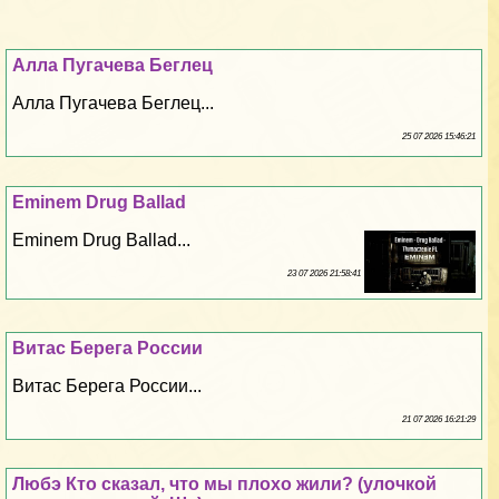
Алла Пугачева Беглец
Алла Пугачева Беглец...
25 07 2026 15:46:21
Eminem Drug Ballad
Eminem Drug Ballad...
23 07 2026 21:58:41
Витас Берега России
Витас Берега России...
21 07 2026 16:21:29
Любэ Кто сказал, что мы плохо жили? (улочкой