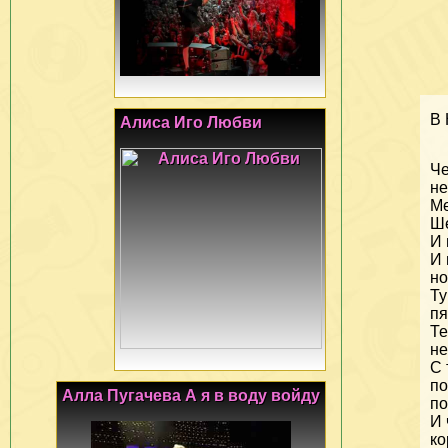
В 
Алиса Иго Любви
Ч
не
Ме
Ше
И 
И
но
Ту
пя
Те
не
С 
п
Алла Пугачева А я в воду войду
по
И 
ко