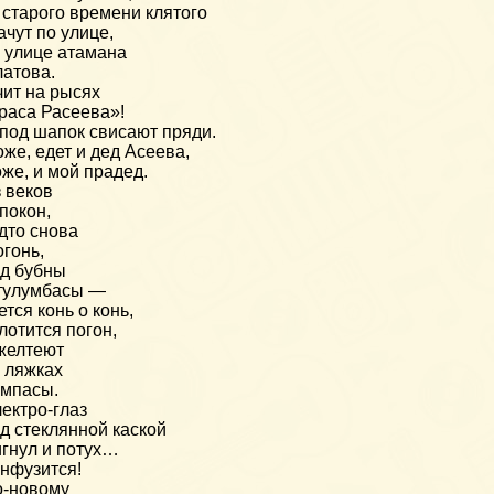
 старого времени клятого
ачут по улице,
 улице атамана
атова.
ит на рысях
раса Расеева»!
под шапок свисают пряди.
же, едет и дед Асеева,
же, и мой прадед.
 веков
покон,
дто снова
огонь,
д бубны
тулумбасы —
ется конь о конь,
лотится погон,
желтеют
 ляжках
мпасы.
ектро-глаз
д стеклянной каской
гнул и потух…
нфузится!
о-новому