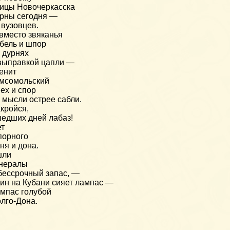
ицы Новочеркасска
рны сегодня —
 вузовцев.
вместо звяканья
бель и шпор
 дурнях
выправкой цапли —
енит
мсомольский
ех и спор
 мысли острее сабли.
кройся,
едших дней лабаз!
ет
порного
ня и дона.
шли
енералы
бессрочный запас, —
ин на Кубани сияет лампас —
мпас голубой
лго-Дона.