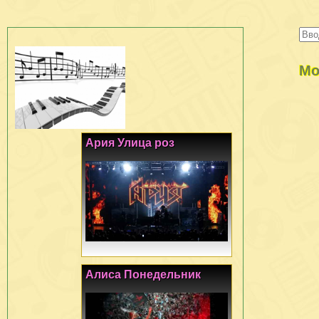
Мо
Ария Улица роз
Алиса Понедельник