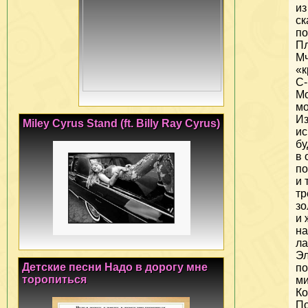
из
ск
по
Пл
Мч
«к
С-
Мо
мо
Из
Miley Cyrus Stand (ft. Billy Ray Cyrus)
ис
бу
в 
по
и 
тр
зо
и 
на
ла
Эл
Детские песни Надо в дорогу мне
по
торопиться
ми
Ко
П