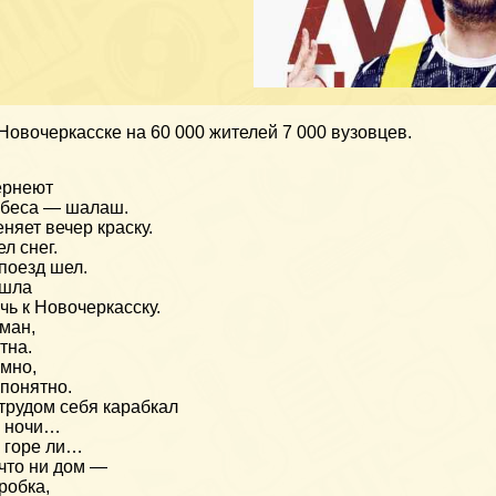
Новочеркасске на 60 000 жителей 7 000 вузовцев.
ернеют
беса — шалаш.
няет вечер краску.
л снег.
поезд шел.
 шла
чь к Новочеркасску.
ман,
тна.
мно,
понятно.
трудом себя карабкал
о ночи…
 горе ли…
что ни дом —
робка,