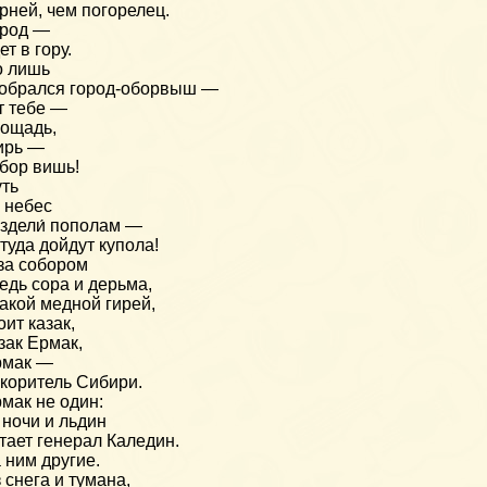
рней, чем погорелец.
ород —
ет в гору.
о лишь
обрался город-оборвыш —
т тебе —
ощадь,
ирь —
бор вишь!
ть
 небес
здели́ пополам —
туда дойдут купола!
за собором
едь сора и дерьма,
акой медной гирей,
оит казак,
зак Ермак,
рмак —
коритель Сибири.
мак не один:
 ночи и льдин
тает генерал Каледин.
 ним другие.
 снега и тумана,