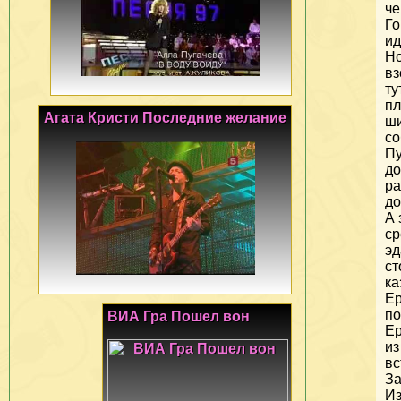
че
Г
ид
Н
вз
ту
пл
Агата Кристи Последние желание
ш
со
Пу
до
ра
до
А 
ср
эд
ст
ка
Е
по
ВИА Гра Пошел вон
Ер
из
вс
За
Из