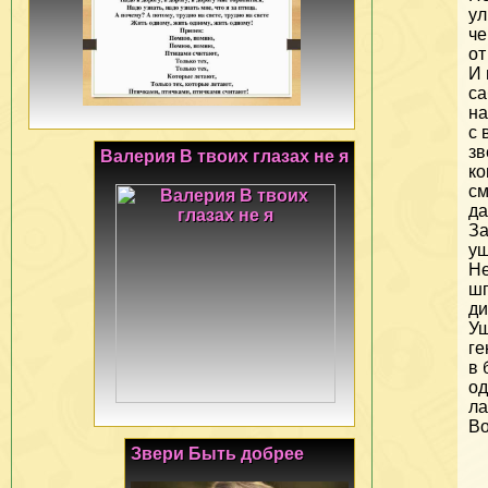
ул
че
от
И 
са
на
с 
зв
Валерия В твоих глазах не я
ко
см
да
За
уш
Н
ш
ди
У
г
в 
од
ла
Во
Звери Быть добрее