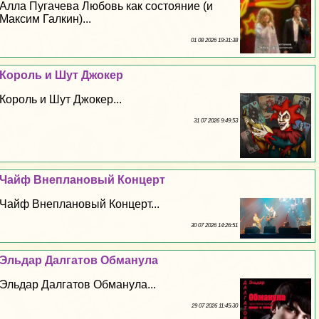
Алла Пугачева Любовь как состояние (и
Максим Галкин)...
01 08 2026 19:31:38
Король и Шут Джокер
Король и Шут Джокер...
31 07 2026 9:49:53
Чайф Внеплановый Концерт
Чайф Внеплановый Концерт...
30 07 2026 14:26:51
Эльдар Далгатов Обманула
Эльдар Далгатов Обманула...
29 07 2026 11:45:30