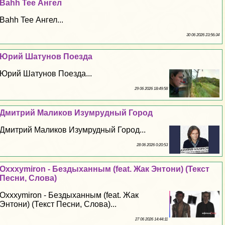
Bahh Tee Ангел
Bahh Tee Ангел...
30 06 2026 23:56:34
Юрий Шатунов Поезда
Юрий Шатунов Поезда...
29 06 2026 18:49:58
Дмитрий Маликов Изумрудный Город
Дмитрий Маликов Изумрудный Город...
28 06 2026 0:20:53
Oxxxymiron - Бездыханным (feat. Жак Энтони) (Текст
Песни, Слова)
Oxxxymiron - Бездыханным (feat. Жак
Энтони) (Текст Песни, Слова)...
27 06 2026 14:44:11