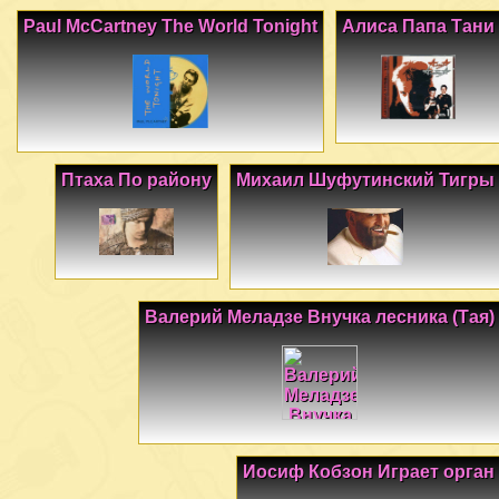
Paul McCartney The World Tonight
Алиса Папа Тани
Птаха По району
Михаил Шуфутинский Тигры
Валерий Меладзе Внучка лесника (Тая)
Иосиф Кобзон Играет орган