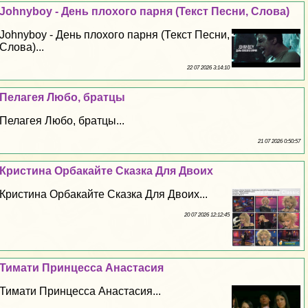
Johnyboy - День плохого парня (Текст Песни, Слова)
Johnyboy - День плохого парня (Текст Песни,
Слова)...
22 07 2026 3:14:10
Пелагея Любо, братцы
Пелагея Любо, братцы...
21 07 2026 0:50:57
Кристина Орбакайте Сказка Для Двоих
Кристина Орбакайте Сказка Для Двоих...
20 07 2026 12:12:45
Тимати Принцесса Анастасия
Тимати Принцесса Анастасия...