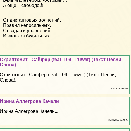
Белым клевером, кострами…
А ещё – свободой!
От диктантовых волнений,
Правил непосильных,
От задач и уравнений
И звонков будильных.
Скриптонит - Сайфер (feat. 104, Truwer) (Текст Песни,
Слова)
Скриптонит - Сайфер (feat. 104, Truwer) (Текст Песни,
Слова)...
06 08 2026 4:58:59
Ирина Аллегрова Качели
Ирина Аллегрова Качели...
05 08 2026 16:44:46