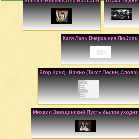
Eminem Hustlers And Hardcore
Птаха Те дни
Катя Лель Вчерашняя Любовь
Егор Крид - Важно (Текст Песни, Слова)
Михаил Звездинский Пусть былое уходит