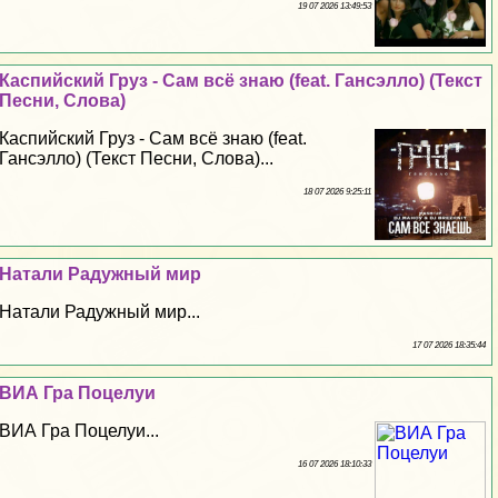
19 07 2026 13:49:53
Каспийский Груз - Сам всё знаю (feat. Гансэлло) (Текст
Песни, Слова)
Каспийский Груз - Сам всё знаю (feat.
Гансэлло) (Текст Песни, Слова)...
18 07 2026 9:25:11
Натали Радужный мир
Натали Радужный мир...
17 07 2026 18:35:44
ВИА Гра Поцелуи
ВИА Гра Поцелуи...
16 07 2026 18:10:33