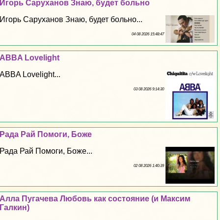
Игорь Саруханов Знаю, будет больно
Игорь Саруханов Знаю, будет больно...
04 08 2026 15:48:47
ABBA Lovelight
ABBA Lovelight...
03 08 2026 9:14:30
Рада Рай Помоги, Боже
Рада Рай Помоги, Боже...
02 08 2026 1:40:39
Алла Пугачева Любовь как состояние (и Максим
Галкин)