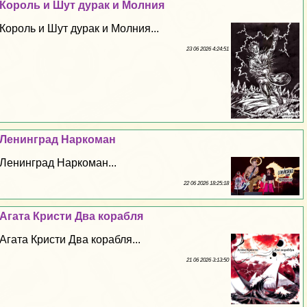
Король и Шут дypaк и Молния
Король и Шут дypaк и Молния...
23 06 2026 4:24:51
Ленинград Наркоман
Ленинград Наркоман...
22 06 2026 18:25:18
Агата Кристи Два корабля
Агата Кристи Два корабля...
21 06 2026 3:13:50