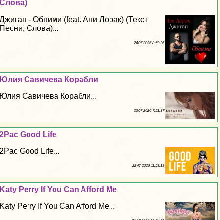
Слова)
Джиган - Обними (feat. Ани Лоpaк) (Текст
Песни, Слова)...
24 07 2026 8:59:26
Юлия Савичева Корабли
Юлия Савичева Корабли...
23 07 2026 7:51:37
2Pac Good Life
2Pac Good Life...
22 07 2026 11:59:19
Katy Perry If You Can Afford Me
Katy Perry If You Can Afford Me...