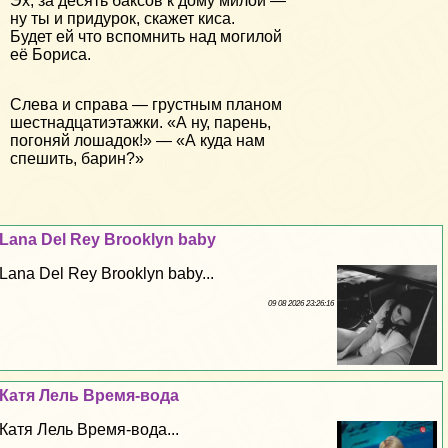
Эх, за десять баксов к дому милой —
ну ты и придурок, скажет киса.
Будет ей что вспомнить над могилой
её Бориса.
Слева и справа — грустным планом
шестнадцатиэтажки. «А ну, парень,
погоняй лошадок!» — «А куда нам
спешить, барин?»
Lana Del Rey Brooklyn baby
Lana Del Rey Brooklyn baby...
09 08 2026 23:26:16
Катя Лель Время-вода
Катя Лель Время-вода...