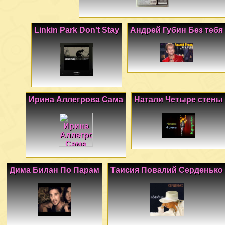
Linkin Park Don't Stay
Андрей Губин Без тебя
Ирина Аллегрова Сама
Натали Четыре стены
Дима Билан По Парам
Таисия Повалий Серденько