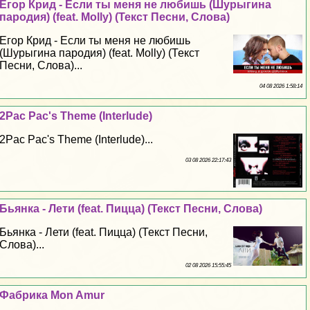
Егор Крид - Если ты меня не любишь (Шурыгина
пародия) (feat. Molly) (Текст Песни, Слова)
Егор Крид - Если ты меня не любишь
(Шурыгина пародия) (feat. Molly) (Текст
Песни, Слова)...
04 08 2026 1:58:14
2Pac Pac's Theme (Interlude)
2Pac Pac's Theme (Interlude)...
03 08 2026 22:17:43
Бьянка - Лети (feat. Пицца) (Текст Песни, Слова)
Бьянка - Лети (feat. Пицца) (Текст Песни,
Слова)...
02 08 2026 15:55:45
Фабрика Mon Amur