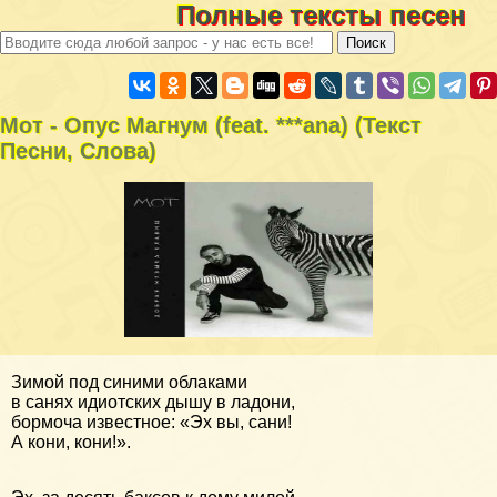
Полные тексты песен
Мот - Опус Магнум (feat. ***ana) (Текст
Песни, Слова)
Зимой под синими облаками
в санях идиотских дышу в ладони,
бормоча известное: «Эх вы, сани!
А кони, кони!».