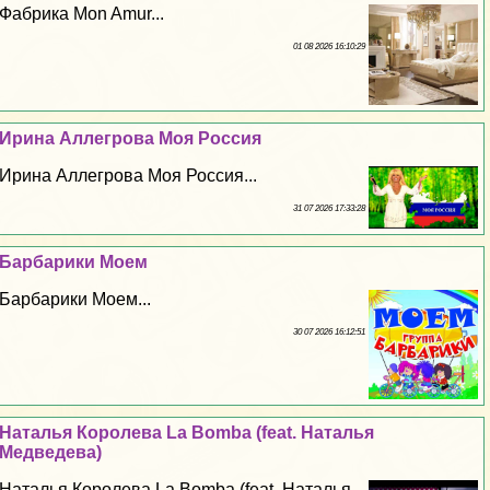
Фабрика Mon Amur...
01 08 2026 16:10:29
Ирина Аллегрова Моя Россия
Ирина Аллегрова Моя Россия...
31 07 2026 17:33:28
Барбарики Моем
Барбарики Моем...
30 07 2026 16:12:51
Наталья Королева La Bomba (feat. Наталья
Медведева)
Наталья Королева La Bomba (feat. Наталья