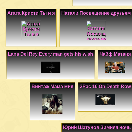
Агата Кристи Ты и я
Натали Посвящение друзьям
Lana Del Rey Every man gets his wish
Чайф Матаня
Винтаж Мама мия
2Pac 16 On Death Row
Юрий Шатунов Зимняя ночь