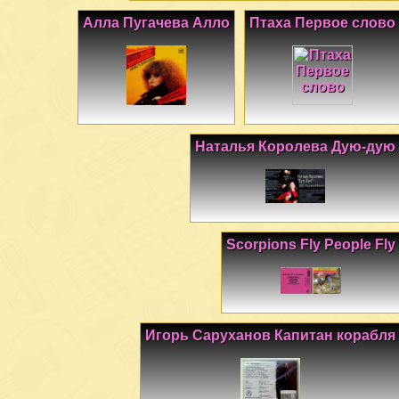
Алла Пугачева Алло
Птаха Первое слово
Наталья Королева Дую-дую
Scorpions Fly People Fly
Игорь Саруханов Капитан корабля