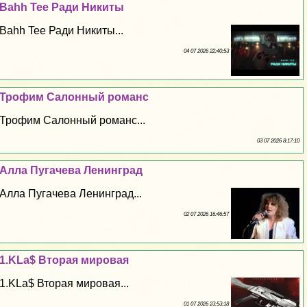
Bahh Tee Ради Никиты
Bahh Tee Ради Никиты...
04 07 2026 22:40:53
Трофим Салонный романс
Трофим Салонный романс...
03 07 2026 8:17:10
Алла Пугачева Ленинград
Алла Пугачева Ленинград...
02 07 2026 16:46:57
1.KLa$ Вторая мировая
1.KLa$ Вторая мировая...
01 07 2026 23:53:18