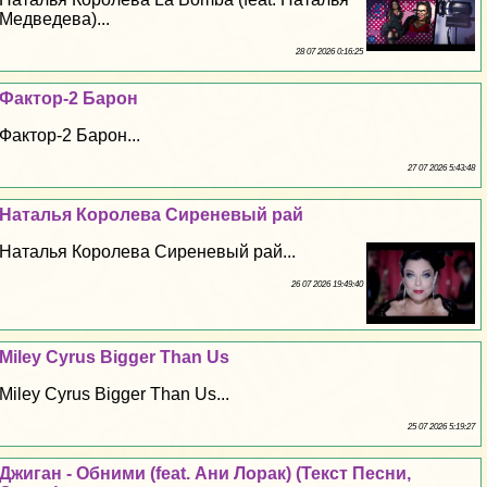
Медведева)...
28 07 2026 0:16:25
Фактор-2 Барон
Фактор-2 Барон...
27 07 2026 5:43:48
Наталья Королева Сиреневый рай
Наталья Королева Сиреневый рай...
26 07 2026 19:49:40
Miley Cyrus Bigger Than Us
Miley Cyrus Bigger Than Us...
25 07 2026 5:19:27
Джиган - Обними (feat. Ани Лоpaк) (Текст Песни,