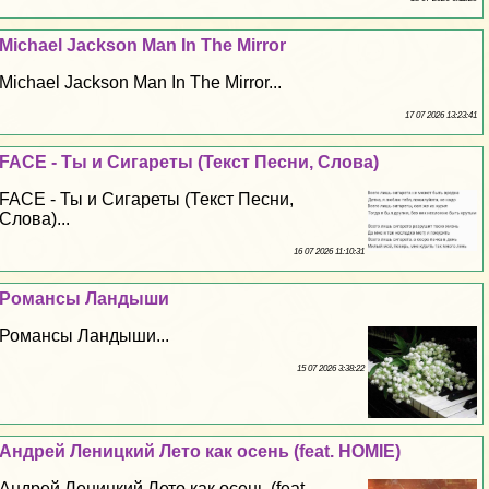
Michael Jackson Man In The Mirror
Michael Jackson Man In The Mirror...
17 07 2026 13:23:41
FACE - Ты и Сигареты (Текст Песни, Слова)
FACE - Ты и Сигареты (Текст Песни,
Слова)...
16 07 2026 11:10:31
Романсы Ландыши
Романсы Ландыши...
15 07 2026 3:38:22
Андрей Леницкий Лето как осень (feat. HOMIE)
Андрей Леницкий Лето как осень (feat.