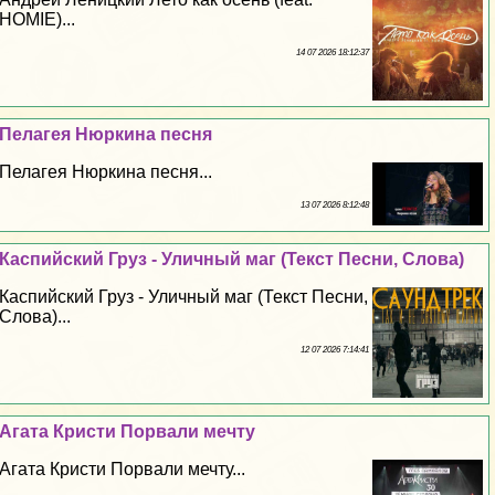
HOMIE)...
14 07 2026 18:12:37
Пелагея Нюркина песня
Пелагея Нюркина песня...
13 07 2026 8:12:48
Каспийский Груз - Уличный маг (Текст Песни, Слова)
Каспийский Груз - Уличный маг (Текст Песни,
Слова)...
12 07 2026 7:14:41
Агата Кристи Порвали мечту
Агата Кристи Порвали мечту...