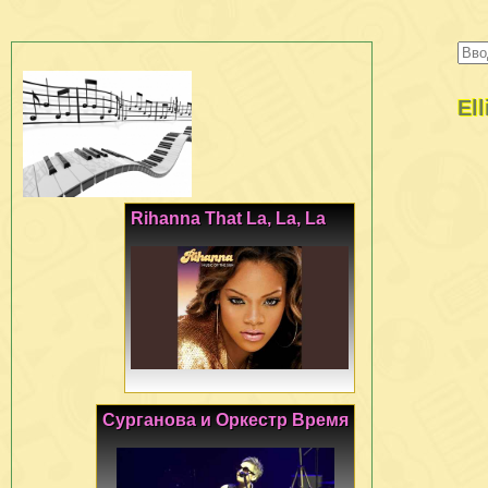
El
Rihanna That La, La, La
Сурганова и Оркестр Время