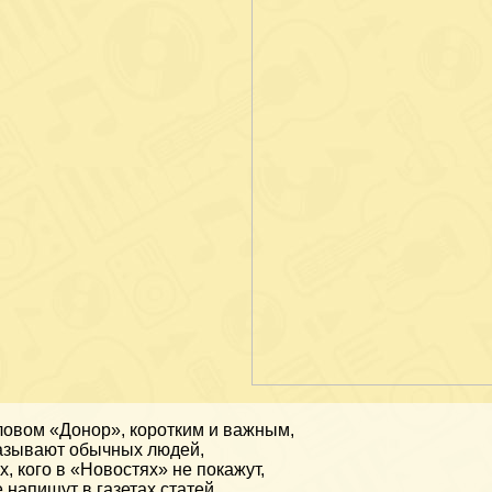
овом «Донор», коротким и важным,
зывают обычных людей,
х, кого в «Новостях» не покажут,
 напишут в газетах статей.