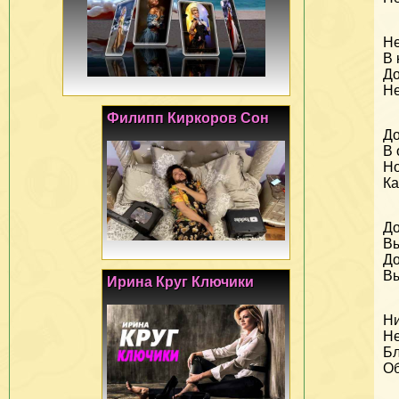
Не
В 
До
Не
Филипп Киркоров Сон
До
В 
Но
Ка
До
Вы
До
Вы
Ирина Круг Ключики
Ни
Не
Бл
Об