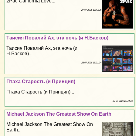
2Pac California Love...
27 07 2026 12:43:36
Таисия Повалий Ах, эта ночь (и Н.Басков)
Таисия Повалий Ах, эта ночь (и
Н.Басков)...
25 07 2026 15:31:34
Птаха Старость (и Принцип)
Птаха Старость (и Принцип)...
23 07 2026 21:34:10
Michael Jackson The Greatest Show On Earth
Michael Jackson The Greatest Show On
Earth...