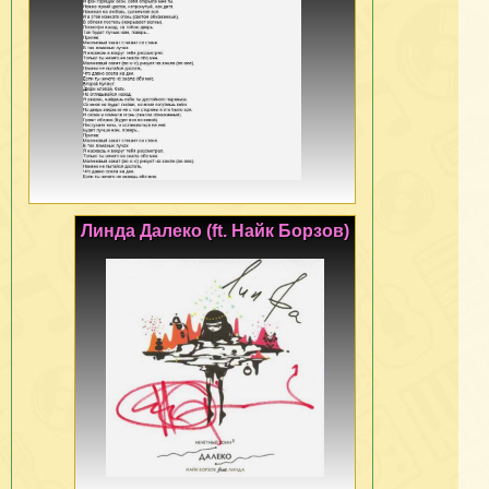
Линда Далеко (ft. Найк Борзов)