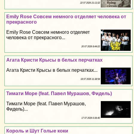
22 07 2026 21:13:32
Emily Rose Совсем немного отделяет человека от
прекрасного
Emily Rose Совсем немного отделяет
человека от прекрасного...
20 07 2026 8:44:22
Агата Кристи Крысы в белых перчатках
Агата Кристи Крысы в белых перчатках...
18 07 2026 11:38:58
Тимати Море (feat. Павел Мурашов, Фидель)
Тимати Море (feat. Павел Мурашов,
Фидель)...
17 07 2026 0:36:40
Король и Шут Гoлые коки