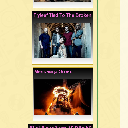
Flyleaf Tied To The Broken
Мельница Огонь
Shot Другой мир (& DRedd)