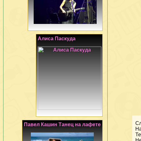
Алиса Паскуда
Сл
Павел Кашин Танец на лафете
На
Те
Не