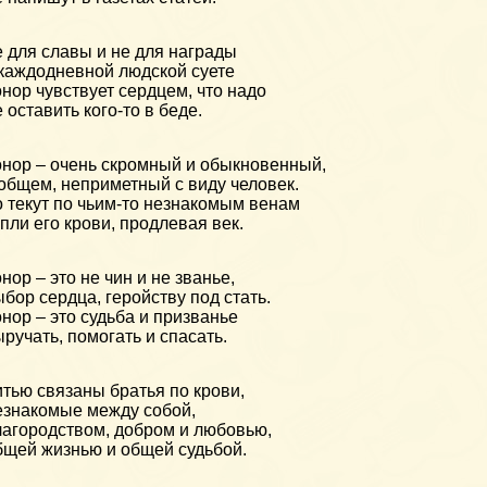
 для славы и не для награды
каждодневной людской суете
нор чувствует сердцем, что надо
 оставить кого-то в беде.
нор – очень скромный и обыкновенный,
общем, неприметный с виду человек.
 текут по чьим-то незнакомым венам
пли его крови, продлевая век.
нор – это не чин и не званье,
бор сердца, геройству под стать.
нор – это судьба и призванье
ручать, помогать и спасать.
тью связаны братья по крови,
знакомые между собой,
агородством, добром и любовью,
щей жизнью и общей судьбой.