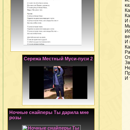
ка
Ка
К
И 
Мы
Иб
ве
И 
К
Ра
От
Сережа Местный Муси-пуси 2
Зв
Не
Пр
И 
Ночные снайперы Ты дарила мне
розы