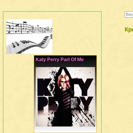
Кр
Katy Perry Part Of Me