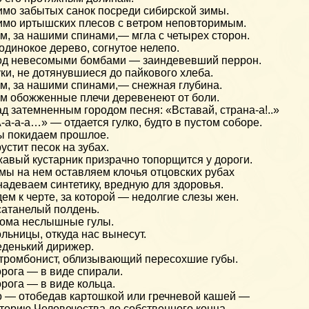
мо забытых санок посреди сибирской зимы.
мо иртышских плесов с ветром неповторимым.
м, за нашими спинами,— мгла с четырех сторон.
одинокое дерево, согнутое нелепо.
д невесомыми бомбами — заиндевевший перрон.
ки, не дотянувшиеся до пайкового хлеба.
м, за нашими спинами,— снежная глубина.
м обожженные плечи деревенеют от боли.
д затемненным городом песня: «Вставай, страна-а!..»
-а-а-а…» — отдается гулко, будто в пустом соборе.
 покидаем прошлое.
устит песок на зубах.
авый кустарник призрачно топорщится у дороги.
мы на нем оставляем клочья отцовских рубах
надеваем синтетику, вредную для здоровья.
ем к черте, за которой — недолгие слезы жен.
атанелый полдень.
ома неслышные гулы.
льницы, откуда нас вынесут.
денький дирижер.
тромбонист, облизывающий пересохшие губы.
рога — в виде спирали.
рога — в виде кольца.
 — отобедав картошкой или гречневой кашей —
торию Человечества до собственного конца