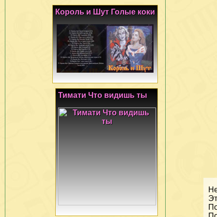
Король и Шут Голые коки
Тимати Что видишь ты
Не
Эт
По
По