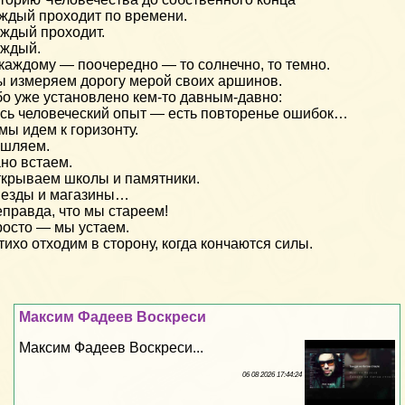
ждый проходит по времени.
ждый проходит.
аждый.
каждому — поочередно — то солнечно, то темно.
 измеряем дорогу мерой своих аршинов.
о уже установлено кем-то давным-давно:
сь человеческий опыт — есть повторенье ошибок…
мы идем к горизонту.
ашляем.
но встаем.
крываем школы и памятники.
езды и магазины…
правда, что мы стареем!
осто — мы устаем.
тихо отходим в сторону, когда кончаются силы.
Максим Фадеев Воскреси
Максим Фадеев Воскреси...
06 08 2026 17:44:24