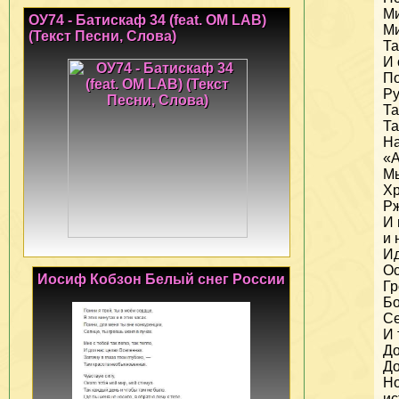
Ми
ОУ74 - Батискаф 34 (feat. OM LAB)
Ми
(Текст Песни, Слова)
Та
И 
По
Ру
Та
Та
На
«А
Мы
Хр
Рж
И 
и 
Ид
Ос
Иосиф Кобзон Белый снег России
Гр
Бо
Се
И 
До
До
Но
ис