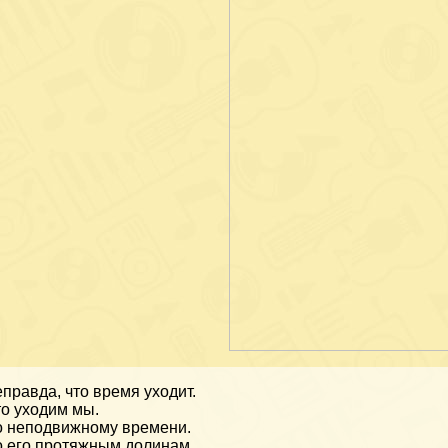
правда, что время уходит.
о уходим мы.
 неподвижному времени.
 его протяжным долинам.