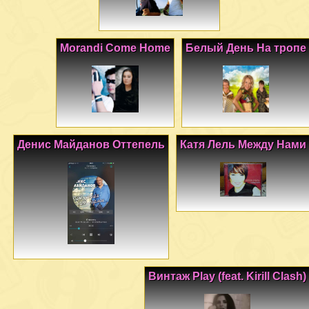
Morandi Come Home
Белый День На тропе
Денис Майданов Оттепель
Катя Лель Между Нами
Винтаж Play (feat. Kirill Clash)