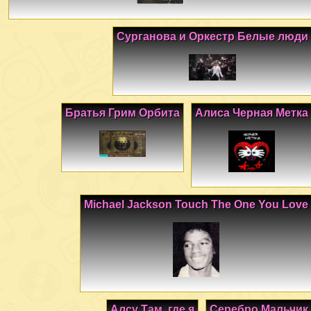
Сурганова и Оркестр Белые люди
Братья Грим Орбита
Алиса Черная Метка
Michael Jackson Touch The One You Love
Алсу Там, где я
Серебро Мальчик