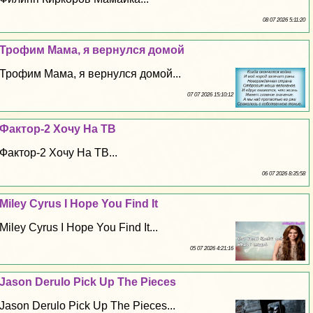
08 07 2026 5:11:20
Трофим Мама, я вернулся домой
Трофим Мама, я вернулся домой...
07 07 2026 15:10:12
Фактор-2 Хочу На ТВ
Фактор-2 Хочу На ТВ...
06 07 2026 8:35:58
Miley Cyrus I Hope You Find It
Miley Cyrus I Hope You Find It...
05 07 2026 4:21:16
Jason Derulo Pick Up The Pieces
Jason Derulo Pick Up The Pieces...