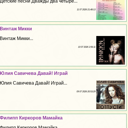
Детские песни Дважды два четыре...
11 07 2026 21:48:13
Винтаж Микки
Винтаж Микки...
10 07 2026 3:56:11
Юлия Савичева Давай! Играй
Юлия Савичева Давай! Играй...
09 07 2026 20:53:29
Филипп Киркоров Мамайка
Филипп Киркоров Мамайка...