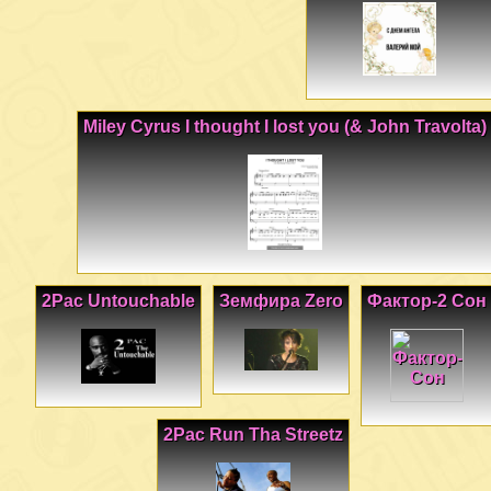
Miley Cyrus I thought I lost you (& John Travolta)
2Pac Untouchable
Земфира Zero
Фактор-2 Сон
2Pac Run Tha Streetz