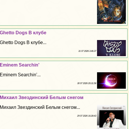
Ghetto Dogs В клубе
Ghetto Dogs В клубе...
31 07 2026 3:46:37
Eminem Searchin'
Eminem Searchin'...
30 07 2026 20:31:58
Михаил Звездинский Белым снегом
Михаил Звездинский Белым снегом...
29 07 2026 16:28:43