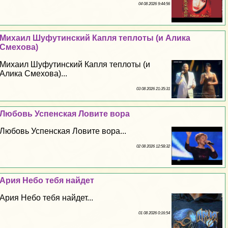
04 08 2026 9:44:56
Михаил Шуфутинский Капля теплоты (и Алика
Смехова)
Михаил Шуфутинский Капля теплоты (и
Алика Смехова)...
03 08 2026 21:35:31
Любовь Успенская Ловите вора
Любовь Успенская Ловите вора...
02 08 2026 12:58:32
Ария Небо тебя найдет
Ария Небо тебя найдет...
01 08 2026 0:16:54