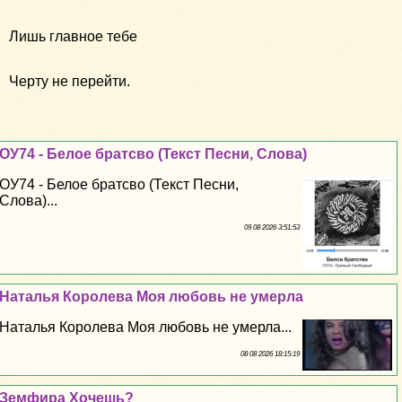
Лишь главное тебе
Черту не перейти.
ОУ74 - Белое братсво (Текст Песни, Слова)
ОУ74 - Белое братсво (Текст Песни,
Слова)...
09 08 2026 3:51:53
Наталья Королева Моя любовь не умерла
Наталья Королева Моя любовь не умерла...
08 08 2026 18:15:19
Земфира Хочешь?