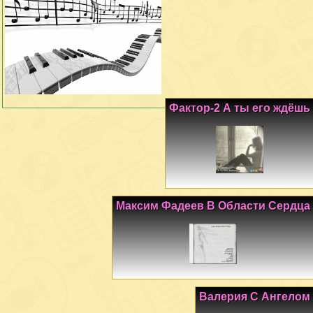
Фактор-2 А ты его ждёшь
Максим Фадеев В Области Сердца
Валерия С Ангелом