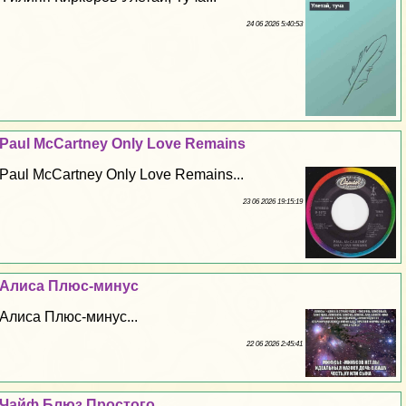
24 06 2026 5:40:53
Paul McCartney Only Love Remains
Paul McCartney Only Love Remains...
23 06 2026 19:15:19
Алиса Плюс-минус
Алиса Плюс-минус...
22 06 2026 2:45:41
Чайф Блюз Простого