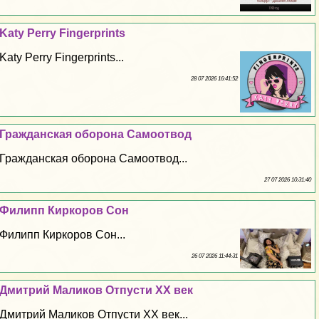
Katy Perry Fingerprints
Katy Perry Fingerprints...
28 07 2026 16:41:52
Гражданская оборона Самоотвод
Гражданская оборона Самоотвод...
27 07 2026 10:31:40
Филипп Киркоров Сон
Филипп Киркоров Сон...
26 07 2026 11:44:31
Дмитрий Маликов Отпусти XX век
Дмитрий Маликов Отпусти XX век...