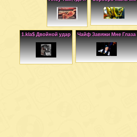
1.kla$ Двойной удар
Чайф Завяжи Мне Глаза