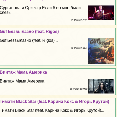
Сурганова и Оркестр Если б во мне были
слёзы...
18 07 2026 3:21:39
Guf Безвылазно (feat. Rigos)
Guf Безвылазно (feat. Rigos)...
17 07 2026 5:56:41
Винтаж Мама Америка
Винтаж Мама Америка...
16 07 2026 16:44:22
Тимати Black Star (feat. Карина Кокс & Игорь Крутой)
Тимати Black Star (feat. Карина Кокс & Игорь Крутой)...