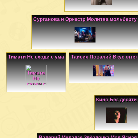
Сурганова и Оркестр Молитва мольберту
Тимати Не сходи с ума
Таисия Повалий Вкус огня
Кино Без десяти
Валерий Меладзе Звёздочка Моя Ясная