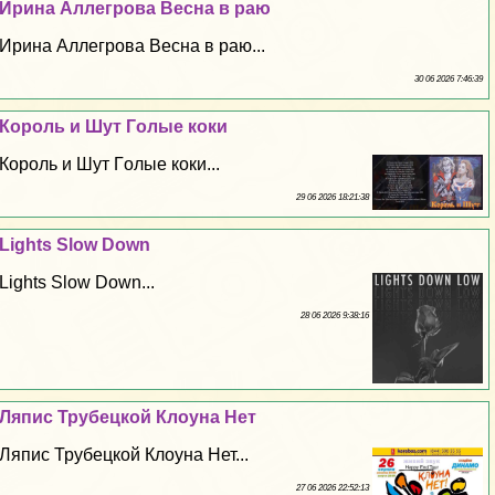
Ирина Аллегрова Весна в раю
Ирина Аллегрова Весна в раю...
30 06 2026 7:46:39
Король и Шут Гoлые коки
Король и Шут Гoлые коки...
29 06 2026 18:21:38
Lights Slow Down
Lights Slow Down...
28 06 2026 9:38:16
Ляпис Трубецкой Клоуна Нет
Ляпис Трубецкой Клоуна Нет...
27 06 2026 22:52:13