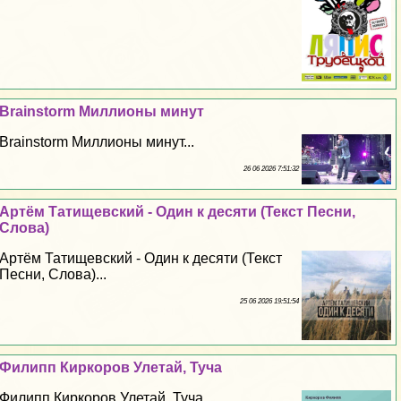
Brainstorm Миллионы минут
Brainstorm Миллионы минут...
26 06 2026 7:51:32
Артём Татищевский - Один к десяти (Текст Песни,
Слова)
Артём Татищевский - Один к десяти (Текст
Песни, Слова)...
25 06 2026 19:51:54
Филипп Киркоров Улетай, Туча
Филипп Киркоров Улетай, Туча...