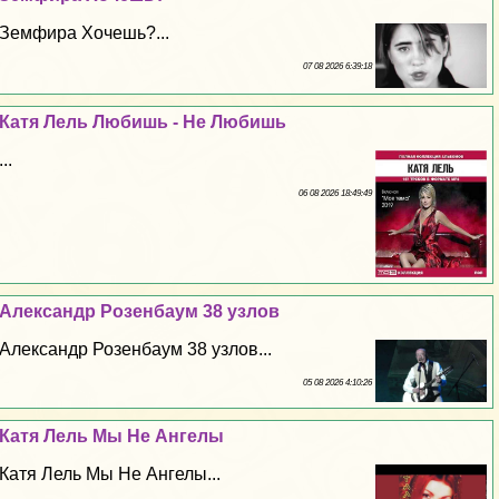
Земфира Хочешь?...
07 08 2026 6:39:18
Катя Лель Любишь - Не Любишь
...
06 08 2026 18:49:49
Александр Розенбаум 38 узлов
Александр Розенбаум 38 узлов...
05 08 2026 4:10:26
Катя Лель Мы Не Ангелы
Катя Лель Мы Не Ангелы...