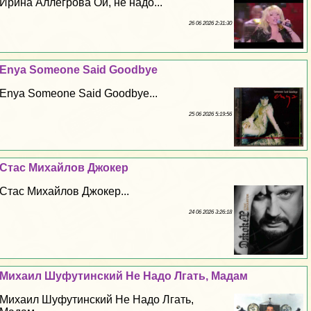
Ирина Аллегрова Ой, не надо...
26 06 2026 2:31:30
Enya Someone Said Goodbye
Enya Someone Said Goodbye...
25 06 2026 5:19:56
Стас Михайлов Джокер
Стас Михайлов Джокер...
24 06 2026 3:26:18
Михаил Шуфутинский Не Надо Лгать, Мадам
Михаил Шуфутинский Не Надо Лгать,