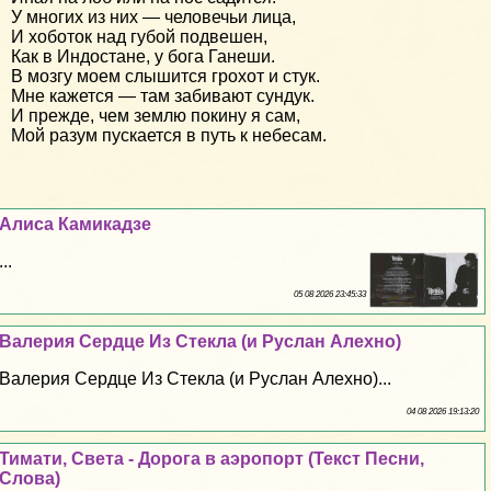
У многих из них — человечьи лица,
И хоботок над губой подвешен,
Как в Индостане, у бога Ганеши.
В мозгу моем слышится грохот и стук.
Мне кажется — там забивают сундук.
И прежде, чем землю покину я сам,
Мой разум пускается в путь к небесам.
Алиса Камикадзе
...
05 08 2026 23:45:33
Валерия Сердце Из Стекла (и Руслан Алехно)
Валерия Сердце Из Стекла (и Руслан Алехно)...
04 08 2026 19:13:20
Тимати, Света - Дорога в аэропорт (Текст Песни,
Слова)