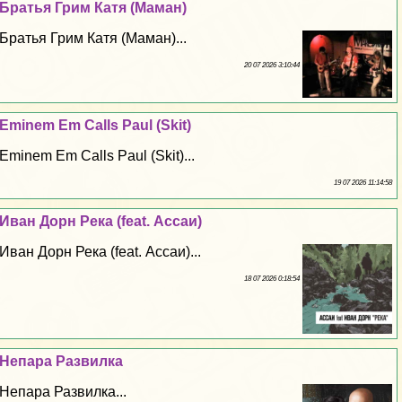
Братья Грим Катя (Маман)
Братья Грим Катя (Маман)...
20 07 2026 3:10:44
Eminem Em Calls Paul (Skit)
Eminem Em Calls Paul (Skit)...
19 07 2026 11:14:58
Иван Дорн Река (feat. Ассаи)
Иван Дорн Река (feat. Ассаи)...
18 07 2026 0:18:54
Непара Развилка
Непара Развилка...