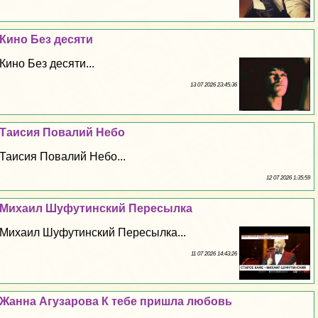
Кино Без десяти
Кино Без десяти...
13 07 2026 23:45:36
Таисия Повалий Небо
Таисия Повалий Небо...
12 07 2026 1:35:59
Михаил Шуфутинский Пересылка
Михаил Шуфутинский Пересылка...
11 07 2026 14:43:26
Жанна Агузарова К тебе пришла любовь