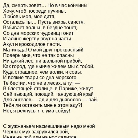
Да, смерть зовет… Но в час кончины
Хочу, чтоб посреди пучины,
Любовь моя, мое дитя,
Осталась ты… Пусть вихрь, свистя,
Взбивает волны, в бездне тонет,
Со дна морских чудовищ гонит
И алчно жертву рвут на части
Акул и крокодилов пасти.
Матильда! О мой друг прекрасный!
Поверь мне, что не так опасны
Ни дикий лес, ни шальной прибой,
Как город, где нынче живем мы с тобой.
Куда страшнее, чем волки, и совы,
И всякие твари со дна морского,
Те бестии, что не в лесах, а тут —
В блестящей столице, в Париже, живут.
Сей пьющий, поющий, танцующий край
Для ангелов — ад и для дьяволов — рай.
Тебя ли оставить мне в этом аду?!
Нет, я рехнусь, я с ума сойду!
С жужжаньем насмешливым надо мной
Черных мух закружился рой,
Иная на лоб или на нос садится.