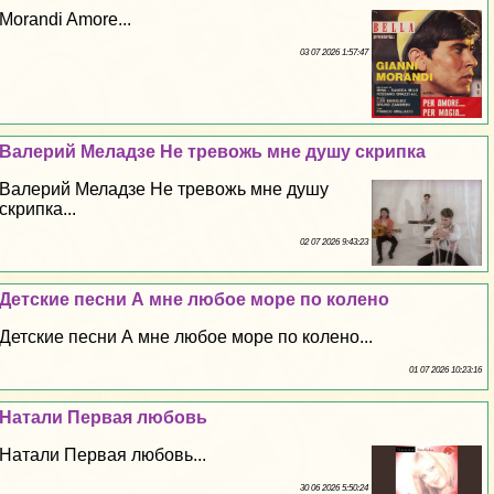
Morandi Amore...
03 07 2026 1:57:47
Валерий Меладзе Не тревожь мне душу скрипка
Валерий Меладзе Не тревожь мне душу
скрипка...
02 07 2026 9:43:23
Детские песни А мне любое море по колено
Детские песни А мне любое море по колено...
01 07 2026 10:23:16
Натали Первая любовь
Натали Первая любовь...
30 06 2026 5:50:24