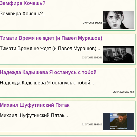
Земфира Хочешь?
Земфира Хочешь?...
24 07 2026 1:50:46
Тимати Время не ждет (и Павел Мурашов)
Тимати Время не ждет (и Павел Мурашов)...
23 07 2026 13:10:21
Надежда Кадышева Я остaнycь с тобой
Надежда Кадышева Я остaнycь с тобой...
22 07 2026 15:14:53
Михаил Шуфутинский Пятак
Михаил Шуфутинский Пятак...
21 07 2026 21:33:42