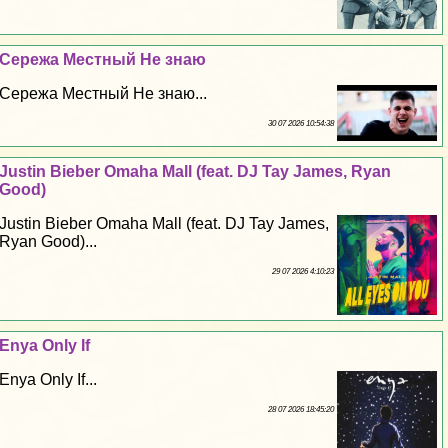
Сережа Местный Не знаю
Сережа Местный Не знаю...
30 07 2026 10:54:38
Justin Bieber Omaha Mall (feat. DJ Tay James, Ryan
Good)
Justin Bieber Omaha Mall (feat. DJ Tay James,
Ryan Good)...
29 07 2026 4:10:23
Enya Only If
Enya Only If...
28 07 2026 18:45:20