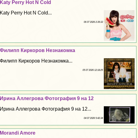
Katy Perry Hot N Cold
Katy Perry Hot N Cold...
06 07 2026 2:39:33
Филипп Киркоров Незнакомка
Филипп Киркоров Незнакомка...
05 07 2026 12:18:25
Ирина Аллегрова Фотография 9 на 12
Ирина Аллегрова Фотография 9 на 12...
04 07 2026 5:42:34
Morandi Amore