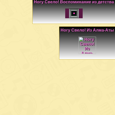
Ногу Свело! Воспоминание из детства
Ногу Свело! Из Алма-Аты