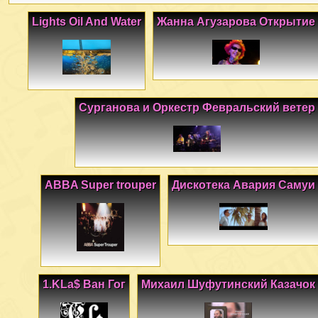
Lights Oil And Water
Жанна Агузарова Открытие
Сурганова и Оркестр Февральский ветер
ABBA Super trouper
Дискотека Авария Самуи
1.KLa$ Ван Гог
Михаил Шуфутинский Казачок