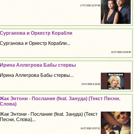
17 07 2026 12:57:48
Сурганова и Оркестр Корабли
Сурганова и Оркестр Корабли...
16 07 2026 23:54:49
Ирина Аллегрова Бабы стepвы
Ирина Аллегрова Бабы стepвы...
15 07 2026 4:14:28
Жак Энтони - Послание (feat. Зануда) (Текст Песни,
Слова)
Жак Энтони - Послание (feat. Зануда) (Текст
Песни, Слова)...
14 07 2026 15:57:11