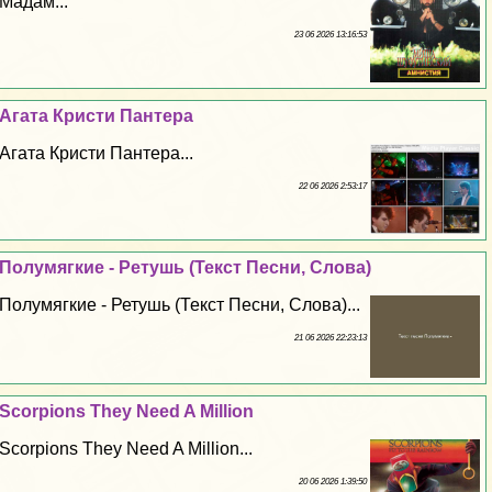
Мадам...
23 06 2026 13:16:53
Агата Кристи Пантера
Агата Кристи Пантера...
22 06 2026 2:53:17
Полумягкие - Ретушь (Текст Песни, Слова)
Полумягкие - Ретушь (Текст Песни, Слова)...
21 06 2026 22:23:13
Scorpions They Need A Million
Scorpions They Need A Million...
20 06 2026 1:39:50