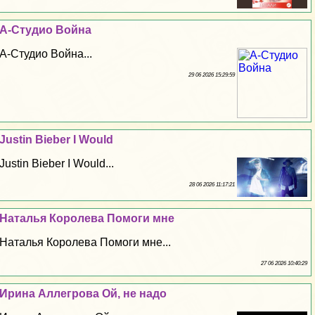
А-Студио Война
А-Студио Война...
29 06 2026 15:29:59
Justin Bieber I Would
Justin Bieber I Would...
28 06 2026 11:17:21
Наталья Королева Помоги мне
Наталья Королева Помоги мне...
27 06 2026 10:40:29
Ирина Аллегрова Ой, не надо