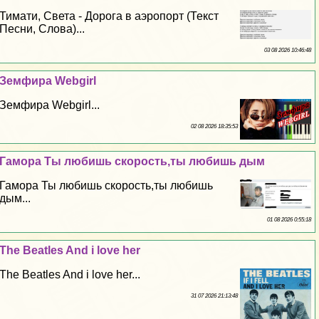
Тимати, Света - Дорога в аэропорт (Текст
Песни, Слова)...
03 08 2026 10:46:48
Земфира Webgirl
Земфира Webgirl...
02 08 2026 18:35:53
Гамора Ты любишь скорость,ты любишь дым
Гамора Ты любишь скорость,ты любишь
дым...
01 08 2026 0:55:18
The Beatles And i love her
The Beatles And i love her...
31 07 2026 21:13:48