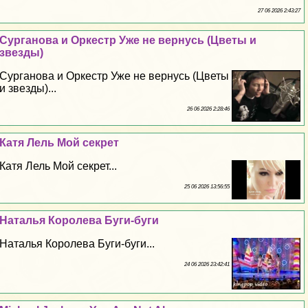
27 06 2026 2:43:27
Сурганова и Оркестр Уже не вернусь (Цветы и
звезды)
Сурганова и Оркестр Уже не вернусь (Цветы
и звезды)...
26 06 2026 2:28:46
Катя Лель Мой секрет
Катя Лель Мой секрет...
25 06 2026 13:56:55
Наталья Королева Буги-буги
Наталья Королева Буги-буги...
24 06 2026 23:42:41