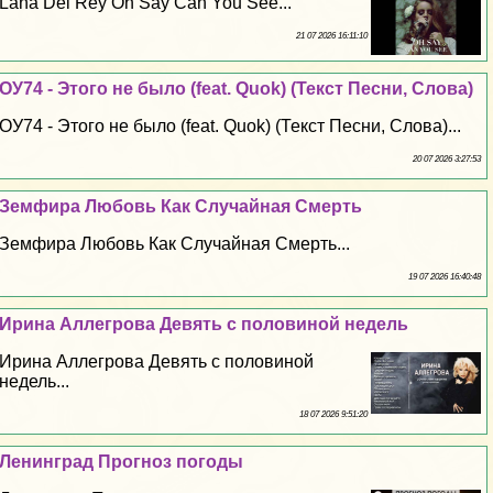
Lana Del Rey Oh Say Can You See...
21 07 2026 16:11:10
ОУ74 - Этого не было (feat. Quok) (Текст Песни, Слова)
ОУ74 - Этого не было (feat. Quok) (Текст Песни, Слова)...
20 07 2026 3:27:53
Земфира Любовь Как Случайная Cмepть
Земфира Любовь Как Случайная Cмepть...
19 07 2026 16:40:48
Ирина Аллегрова Девять с половиной недель
Ирина Аллегрова Девять с половиной
недель...
18 07 2026 9:51:20
Ленинград Прогноз погоды