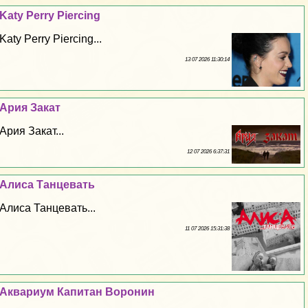
Katy Perry Piercing
Katy Perry Piercing...
13 07 2026 11:30:14
Ария Закат
Ария Закат...
12 07 2026 6:37:31
Алиса Танцевать
Алиса Танцевать...
11 07 2026 15:31:38
Аквариум Капитан Воронин