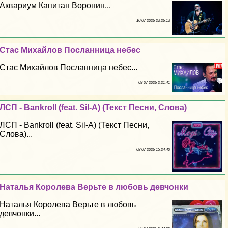
Аквариум Капитан Воронин...
10 07 2026 23:26:13
Стас Михайлов Посланница небес
Стас Михайлов Посланница небес...
09 07 2026 2:21:41
ЛСП - Bankroll (feat. Sil-A) (Текст Песни, Слова)
ЛСП - Bankroll (feat. Sil-A) (Текст Песни,
Слова)...
08 07 2026 15:24:40
Наталья Королева Верьте в любовь девчонки
Наталья Королева Верьте в любовь
девчонки...