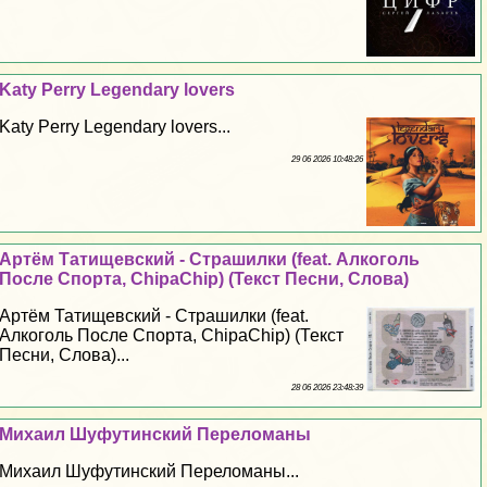
Katy Perry Legendary lovers
Katy Perry Legendary lovers...
29 06 2026 10:48:26
Артём Татищевский - Страшилки (feat. Алкоголь
После Спорта, ChipaChip) (Текст Песни, Слова)
Артём Татищевский - Страшилки (feat.
Алкоголь После Спорта, ChipaChip) (Текст
Песни, Слова)...
28 06 2026 23:48:39
Михаил Шуфутинский Переломаны
Михаил Шуфутинский Переломаны...