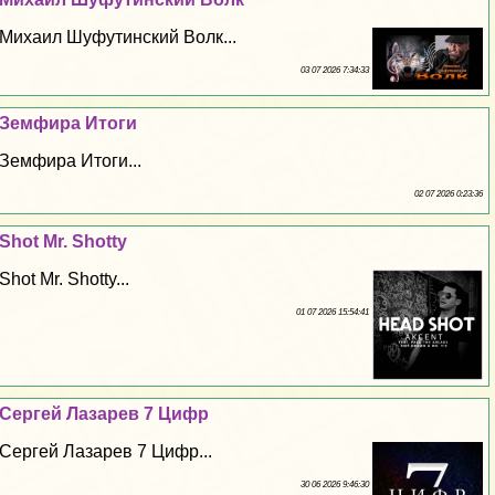
Михаил Шуфутинский Волк...
03 07 2026 7:34:33
Земфира Итоги
Земфира Итоги...
02 07 2026 0:23:36
Shot Mr. Shotty
Shot Mr. Shotty...
01 07 2026 15:54:41
Сергeй Лазарев 7 Цифр
Сергeй Лазарев 7 Цифр...
30 06 2026 9:46:30