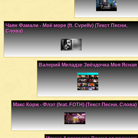
Чаян Фамали - Моё море (ft. Cvpellv) (Текст Песни,
Слова)
Валерий Меладзе Звёздочка Моя Ясная
Макс Корж - Флэт (feat. FOTH) (Текст Песни, Слова)