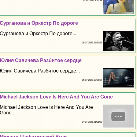
07 07 2026 8:44:28
Сурганова и Оркестр По дороге
Сурганова и Оркестр По дороге...
06 07 2026 16:23:56
Юлия Савичева Разбитое сердце
Юлия Савичева Разбитое сердце...
05 07 2026 18:55:54
Michael Jackson Love Is Here And You Are Gone
Michael Jackson Love Is Here And You Are
Gone...
04 07 2026 21:21:49
Михаил Шуфутинский Волк