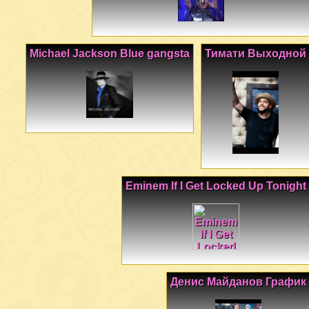
Michael Jackson Blue gangsta
Тимати Выходной
Eminem If I Get Locked Up Tonight
Денис Майданов График