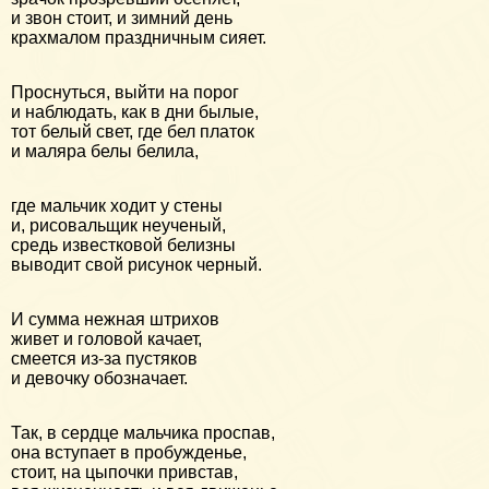
и звон стоит, и зимний день
крахмалом праздничным сияет.
Проснуться, выйти на порог
и наблюдать, как в дни былые,
тот белый свет, где бел платок
и маляра белы белила,
где мальчик ходит у стены
и, рисовальщик неученый,
средь известковой белизны
выводит свой рисунок черный.
И сумма нежная штрихов
живет и головой качает,
смеется из-за пустяков
и девочку обозначает.
Так, в сердце мальчика проспав,
она вступает в пробужденье,
стоит, на цыпочки привстав,