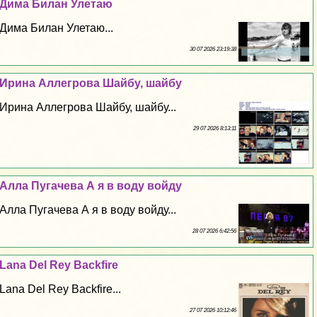
Дима Билан Улетаю
Дима Билан Улетаю...
30 07 2026 23:19:38
Ирина Аллегрова Шайбу, шайбу
Ирина Аллегрова Шайбу, шайбу...
29 07 2026 8:13:11
Алла Пугачева А я в воду войду
Алла Пугачева А я в воду войду...
28 07 2026 6:42:56
Lana Del Rey Backfire
Lana Del Rey Backfire...
27 07 2026 10:12:46