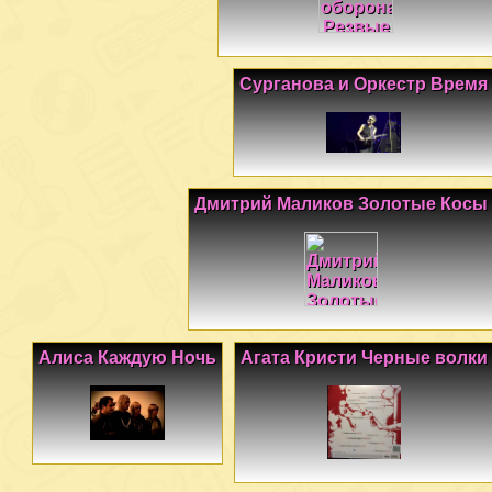
Сурганова и Оркестр Время
Дмитрий Маликов Золотые Косы
Алиса Каждую Ночь
Агата Кристи Черные волки