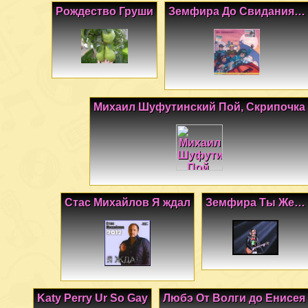
Рождество Груши
Земфира До Свидания…
Михаил Шуфутинский Пой, Скрипочка
Стас Михайлов Я ждал
Земфира Ты Же…
Katy Perry Ur So Gay
Любэ От Волги до Енисея