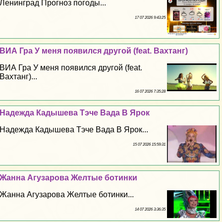
Ленинград Прогноз погоды...
17 07 2026 9:43:25
ВИА Гра У меня появился другой (feat. Вахтанг)
ВИА Гра У меня появился другой (feat.
Вахтанг)...
16 07 2026 7:35:28
Надежда Кадышева Тэче Вада В Ярок
Надежда Кадышева Тэче Вада В Ярок...
15 07 2026 15:59:31
Жанна Агузарова Желтые ботинки
Жанна Агузарова Желтые ботинки...
14 07 2026 3:36:35