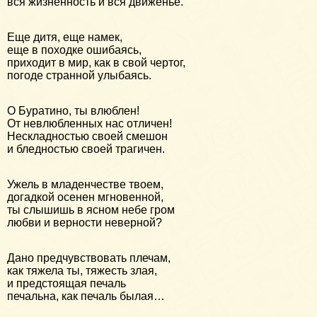
вся жизненность и вся движенье.
Еще дитя, еще намек,
еще в походке ошибаясь,
приходит в мир, как в свой чертог,
погоде странной улыбаясь.
О Буратино, ты влюблен!
От невлюбленных нас отличен!
Нескладностью своей смешон
и бледностью своей трагичен.
Ужель в младенчестве твоем,
догадкой осенен мгновенной,
ты слышишь в ясном небе гром
любви и верности неверной?
Дано предчувствовать плечам,
как тяжела ты, тяжесть злая,
и предстоящая печаль
печальна, как печаль былая…