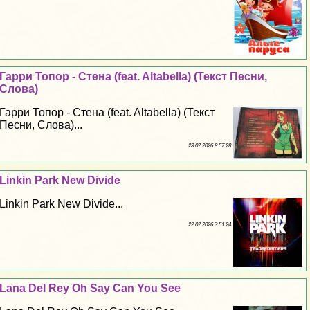
Гарри Топор - Стена (feat. Altabella) (Текст Песни,
Слова)
Гарри Топор - Стена (feat. Altabella) (Текст
Песни, Слова)...
23 07 2026 8:57:28
Linkin Park New Divide
Linkin Park New Divide...
22 07 2026 3:51:24
Lana Del Rey Oh Say Can You See