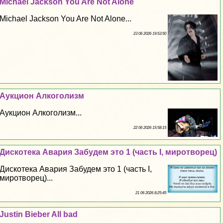
Michael Jackson You Are Not Alone
Michael Jackson You Are Not Alone...
23 06 2026 19:53:50
Аукцион Алкоголизм
Аукцион Алкоголизм...
22 06 2026 15:58:15
Дискотека Авария Забудем это 1 (часть I, миротворец)
Дискотека Авария Забудем это 1 (часть I,
миротворец)...
21 06 2026 8:25:45
Justin Bieber All bad