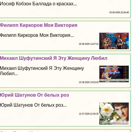
Иосиф Кобзон Баллада о красках...
03 08 2026 22:26:40
Филипп Киркоров Моя Виктория
Филипп Киркоров Моя Виктория...
02 08 2026 13:27:31
Михаил Шуфутинский Я Эту Женщину Любил
Михаил Шуфутинский Я Эту Женщину
Любил...
01 08 2026 19:53:29
Юрий Шатунов От белых роз
Юрий Шатунов От белых роз...
31 07 2026 21:56:35