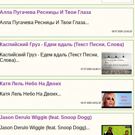
Алла Пугачева Ресницы И Твои Глаза
Алла Пугачева Ресницы И Твои Глаза...
08 07 2026 13:43:18
Каспийский Груз - Едем вдаль (Текст Песни, Слова)
Каспийский Груз - Едем вдаль (Текст Песни,
Слова)...
07 07 2026 14:40:17
Катя Лель Небо На Двоих
Катя Лель Небо На Двоих...
06 07 2026 18:51:34
Jason Derulo Wiggle (feat. Snoop Dogg)
Jason Derulo Wiggle (feat. Snoop Dogg)...