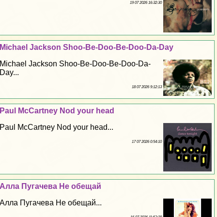
19 07 2026 16:32:30
Michael Jackson Shoo-Be-Doo-Be-Doo-Da-Day
Michael Jackson Shoo-Be-Doo-Be-Doo-Da-
Day...
18 07 2026 9:12:13
Paul McCartney Nod your head
Paul McCartney Nod your head...
17 07 2026 0:54:10
Алла Пугачева Не обещай
Алла Пугачева Не обещай...