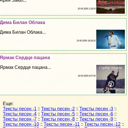
Ария Закат...
20 06 2026 1:18:19
Дима Билан Облака
Дима Билан Облака...
19 06 2026 18:24:16
Ярмак Сердце пацана
Ярмак Сердце пацана...
18 06 2026 8:57:35
Еще:
Тексты песен -1
::
Тексты песен -2
::
Тексты песен -3
::
Тексты песен -4
::
Тексты песен -5
::
Тексты песен -6
::
Тексты песен -7
::
Тексты песен -8
::
Тексты песен -9
::
Тексты песен -10
::
Тексты песен -11
::
Тексты песен -12
::