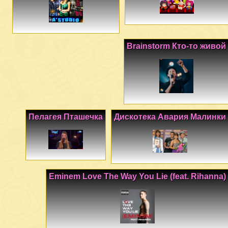
Brainstorm Кто-то живой
Пелагея Пташечка
Дискотека Авария Малинки
Eminem Love The Way You Lie (feat. Rihanna)