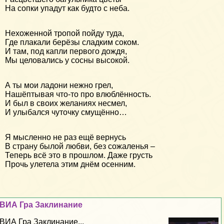
На сопки упадут как будто с неба.
Нехоженной тропой пойду туда,
Где плакали берёзы сладким соком.
И там, под капли первого дождя,
Мы целовались у сосны высокой.
А ты мои ладони нежно грел,
Нашёптывая что-то про влюблённость.
И был в своих желаниях несмел,
И улыбался чуточку смущённо…
Я мысленно не раз ещё вернусь
В страну былой любви, без сожаленья –
Теперь всё это в прошлом. Даже грусть
Прочь улетела этим днём осенним.
ВИА Гра Заклинание
ВИА Гра Заклинание...