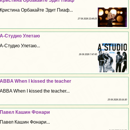
Кристина Орбакайте Эдит Пиаф
Кристина Орбакайте Эдит Пиаф...
27 06 2026 23:49:25
А-Студио Улетаю
А-Студио Улетаю...
26 06 2026 7:47:45
ABBA When I kissed the teacher
ABBA When I kissed the teacher...
25 06 2026 20:16:30
Павел Кашин Фонари
Павел Кашин Фонари...