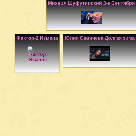
Михаил Шуфутинский 3-е Сентября
Фактор-2 Измена
Юлия Савичева Долгая зима