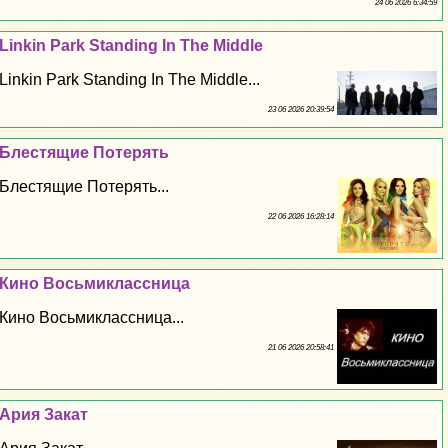
24 06 2026 6:34:59
Linkin Park Standing In The Middle
Linkin Park Standing In The Middle...
23 06 2026 20:39:54
Блестящие Потерять
Блестящие Потерять...
22 06 2026 16:28:14
Кино Восьмиклассница
Кино Восьмиклассница...
21 06 2026 20:58:41
Ария Закат