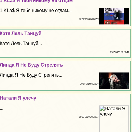
1.KLa$ Я тебя никому не отдам
1.KLa$ Я тебя никому не отдам...
12 07 2026 20:28:55
Катя Лель Танцуй
Катя Лель Танцуй...
11 07 2026 19:18:40
Линда Я Не Буду Стрелять
Линда Я Не Буду Стрелять...
10 07 2026 6:18:14
Натали Я улечу
...
09 07 2026 20:38:27