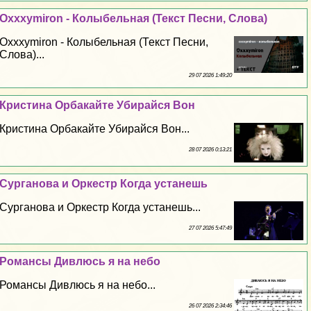
Oxxxymiron - Колыбельная (Текст Песни, Слова)
Oxxxymiron - Колыбельная (Текст Песни,
Слова)...
29 07 2026 1:49:20
Кристина Орбакайте Убирайся Вон
Кристина Орбакайте Убирайся Вон...
28 07 2026 0:13:21
Сурганова и Оркестр Когда устанешь
Сурганова и Оркестр Когда устанешь...
27 07 2026 5:47:49
Романсы Дивлюсь я на небо
Романсы Дивлюсь я на небо...
26 07 2026 2:34:46