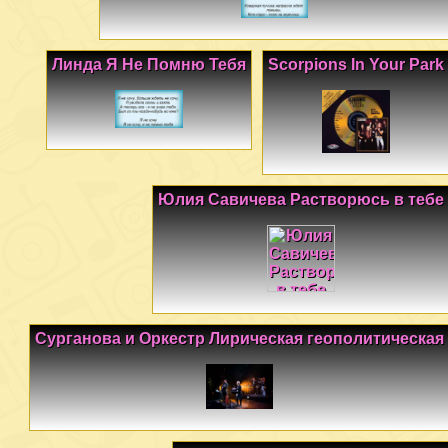
Линда Я Не Помню Тебя
Scorpions In Your Park
Юлия Савичева Растворюсь в тебе
Сурганова и Оркестр Лирическая геополитическая