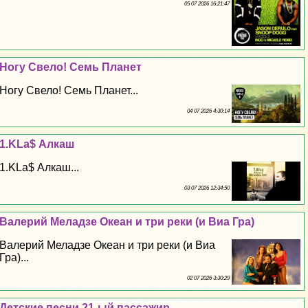
05 07 2026 16:21:47
Ногу Свело! Семь Планет
Ногу Свело! Семь Планет...
04 07 2026 4:30:14
1.KLa$ Алкаш
1.KLa$ Алкаш...
03 07 2026 12:34:50
Валерий Меладзе Океан и три реки (и Виа Гра)
Валерий Меладзе Океан и три реки (и Виа
Гра)...
02 07 2026 3:30:29
Детские песни 21-ый пассажир