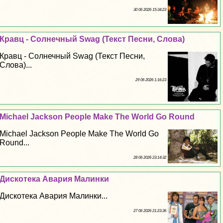
30 06 2026 15:34:23
Кравц - Солнечный Swag (Текст Песни, Слова)
Кравц - Солнечный Swag (Текст Песни,
Слова)...
29 06 2026 1:16:23
Michael Jackson People Make The World Go Round
Michael Jackson People Make The World Go
Round...
28 06 2026 23:14:32
Дискотека Авария Малинки
Дискотека Авария Малинки...
27 06 2026 21:23:36