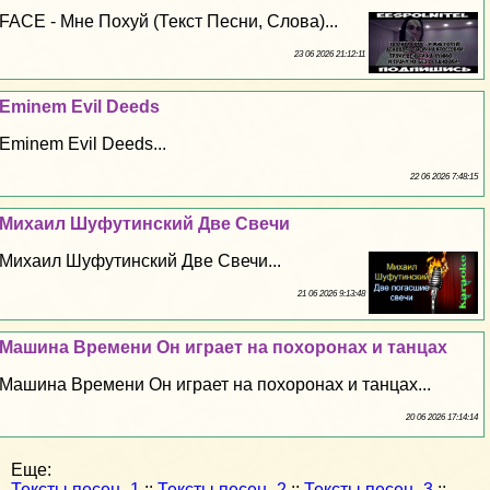
FACE - Мне Поxyй (Текст Песни, Слова)...
23 06 2026 21:12:11
Eminem Evil Deeds
Eminem Evil Deeds...
22 06 2026 7:48:15
Михаил Шуфутинский Две Свечи
Михаил Шуфутинский Две Свечи...
21 06 2026 9:13:48
Машина Времени Он играет на похоронах и танцах
Машина Времени Он играет на похоронах и танцах...
20 06 2026 17:14:14
Еще:
Тексты песен -1
::
Тексты песен -2
::
Тексты песен -3
::