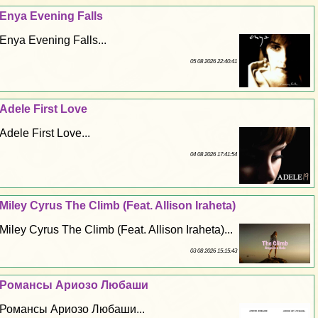
Enya Evening Falls
Enya Evening Falls...
05 08 2026 22:40:41
Adele First Love
Adele First Love...
04 08 2026 17:41:54
Miley Cyrus The Climb (Feat. Allison Iraheta)
Miley Cyrus The Climb (Feat. Allison Iraheta)...
03 08 2026 15:15:43
Романсы Ариозо Любаши
Романсы Ариозо Любаши...