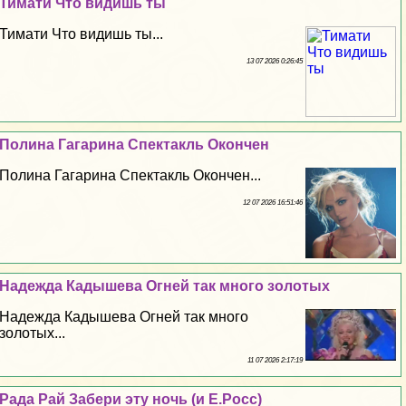
Тимати Что видишь ты
Тимати Что видишь ты...
13 07 2026 0:26:45
Полина Гагарина Спектакль Окончен
Полина Гагарина Спектакль Окончен...
12 07 2026 16:51:46
Надежда Кадышева Огней так много золотых
Надежда Кадышева Огней так много
золотых...
11 07 2026 2:17:19
Рада Рай Забери эту ночь (и Е.Росс)