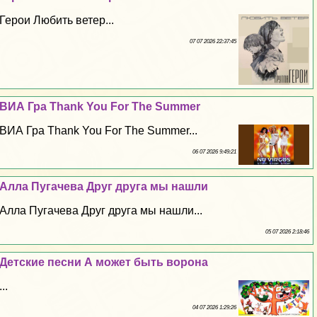
Герои Любить ветер...
07 07 2026 22:37:45
ВИА Гра Thank You For The Summer
ВИА Гра Thank You For The Summer...
06 07 2026 9:49:21
Алла Пугачева Друг друга мы нашли
Алла Пугачева Друг друга мы нашли...
05 07 2026 2:18:46
Детские песни А может быть ворона
...
04 07 2026 1:29:26