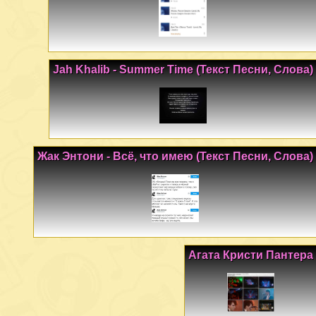
Jah Khalib - Summer Time (Текст Песни, Слова)
Жак Энтони - Всё, что имею (Текст Песни, Слова)
Агата Кристи Пантера