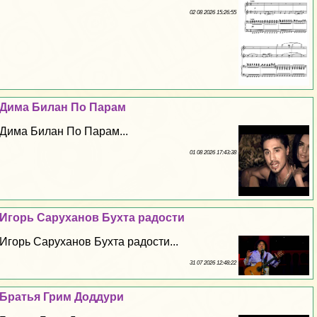
02 08 2026 15:26:55
Дима Билан По Парам
Дима Билан По Парам...
01 08 2026 17:43:38
Игорь Саруханов Бухта радости
Игорь Саруханов Бухта радости...
31 07 2026 12:48:22
Братья Грим Доддури