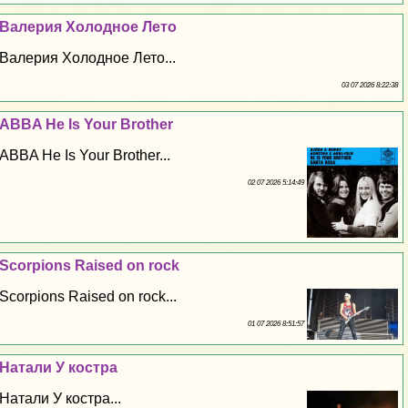
Валерия Холодное Лето
Валерия Холодное Лето...
03 07 2026 8:22:38
ABBA He Is Your Brother
ABBA He Is Your Brother...
02 07 2026 5:14:49
Scorpions Raised on rock
Scorpions Raised on rock...
01 07 2026 8:51:57
Натали У костра
Натали У костра...