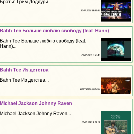
Братья Грим Доддури...
30 07 2026 11:58:54
Bahh Tee Больше люблю свободу (feat. Hann)
Bahh Tee Больше люблю свободу (feat.
Hann)...
29 07 2026 6:55:42
Bahh Tee Из детства
Bahh Tee Из детства...
28 07 2026 15:20:58
Michael Jackson Johnny Raven
Michael Jackson Johnny Raven...
27 07 2026 1:29:12