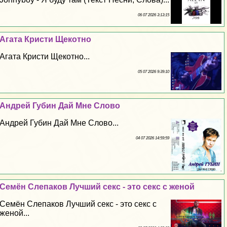
06 07 2026 3:13:15
Агата Кристи Щекотно
Агата Кристи Щекотно...
05 07 2026 9:39:10
Андрей Губин Дай Мне Слово
Андрей Губин Дай Мне Слово...
04 07 2026 14:59:59
Семён Слепаков Лучший ceкc - это ceкc с женой
Семён Слепаков Лучший ceкc - это ceкc с
женой...