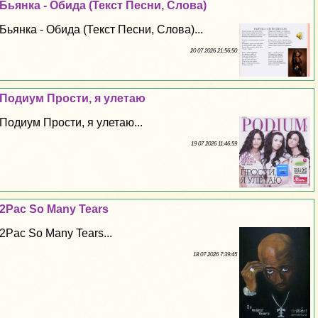
Бьянка - Обида (Текст Песни, Слова)
Бьянка - Обида (Текст Песни, Слова)...
20 07 2026 21:56:50
Подиум Прости, я улетаю
Подиум Прости, я улетаю...
19 07 2026 11:46:59
2Pac So Many Tears
2Pac So Many Tears...
18 07 2026 7:39:45