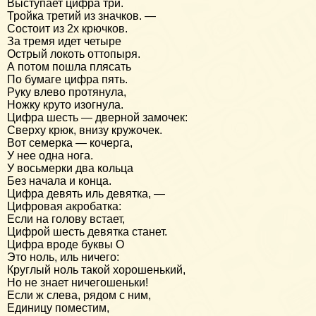
Выступает цифра три.
Тройка третий из значков. —
Состоит из 2х крючков.
За тремя идет четыре
Острый локоть оттопыря.
А потом пошла плясать
По бумаге цифра пять.
Руку влево протянула,
Ножку круто изогнула.
Цифра шесть — дверной замочек:
Сверху крюк, внизу кружочек.
Вот семерка — кочерга,
У нее одна нога.
У восьмерки два кольца
Без начала и конца.
Цифра девять иль девятка, —
Цифровая акробатка:
Если на голову встает,
Цифрой шесть девятка станет.
Цифра вроде буквы О
Это ноль, иль ничего:
Круглый ноль такой хорошенький,
Но не знает ничегошеньки!
Если ж слева, рядом с ним,
Единицу поместим,