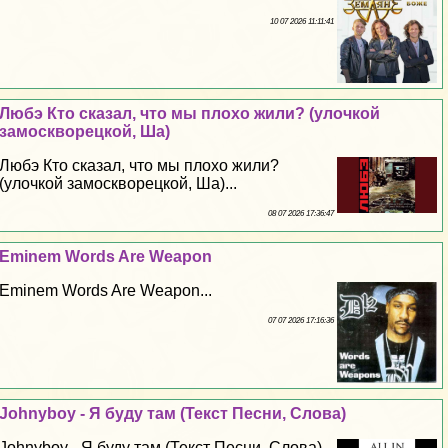
10 07 2026 11:11:41
Любэ Кто сказал, что мы плохо жили? (улочкой
замоскворецкой, Ша)
Любэ Кто сказал, что мы плохо жили?
(улочкой замоскворецкой, Ша)...
08 07 2026 17:36:47
Eminem Words Are Weapon
Eminem Words Are Weapon...
07 07 2026 17:16:36
Johnyboy - Я буду там (Текст Песни, Слова)
Johnyboy - Я буду там (Текст Песни, Слова)...