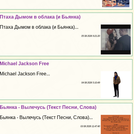
Птаха Дымом в облака (и Бьянка)
Птаха Дымом в облака (и Бьянка)...
05 08 2026 9:21:20
Michael Jackson Free
Michael Jackson Free...
04 08 2026 5:10:49
Бьянка - Вылечусь (Текст Песни, Слова)
Бьянка - Вылечусь (Текст Песни, Слова)...
03 08 2026 11:47:40