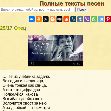
Полные тексты песен
25/17 Отец
… Не из учебника задача,
Вот один иль единица,
Очень тонкая как спица.
А вот это цифра два.
Полюбуйся, какова
Выгибает двойка шею,
Волочится хвост за нею.
А за двойкой — посмотри —