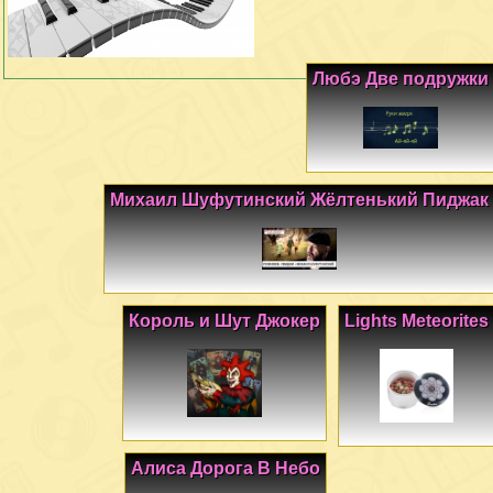
Любэ Две подружки
Михаил Шуфутинский Жёлтенький Пиджак
Король и Шут Джокер
Lights Meteorites
Алиса Дорога В Небо