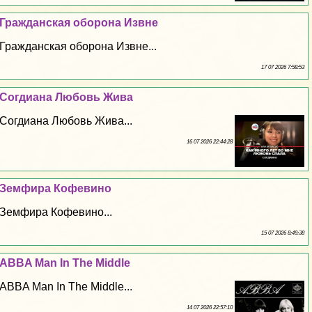
Гражданская оборона Извне
Гражданская оборона Извне...
17 07 2026 7:58:53
Согдиана Любовь Жива
Согдиана Любовь Жива...
16 07 2026 22:44:28
Земфира Кофевино
Земфира Кофевино...
15 07 2026 8:49:38
ABBA Man In The Middle
ABBA Man In The Middle...
14 07 2026 22:57:10