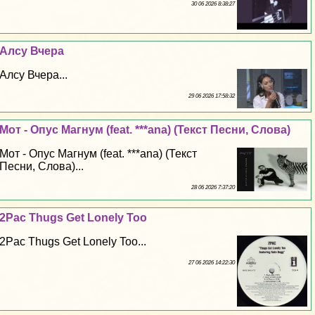
30 06 2026 8:38:27
Алсу Вчера
Алсу Вчера...
29 06 2026 17:58:32
Мот - Опус Магнум (feat. ***ana) (Текст Песни, Слова)
Мот - Опус Магнум (feat. ***ana) (Текст
Песни, Слова)...
28 06 2026 7:37:20
2Pac Thugs Get Lonely Too
2Pac Thugs Get Lonely Too...
27 06 2026 14:22:30