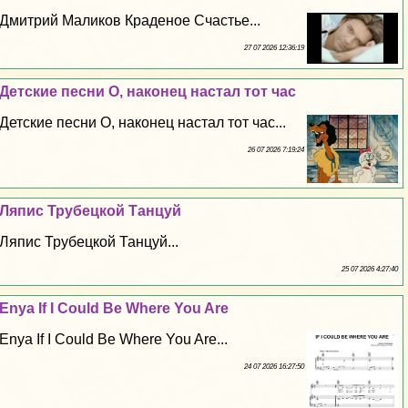
Дмитрий Маликов Краденое Счастье...
27 07 2026 12:36:19
Детские песни О, наконец настал тот час
Детские песни О, наконец настал тот час...
26 07 2026 7:19:24
Ляпис Трубецкой Танцуй
Ляпис Трубецкой Танцуй...
25 07 2026 4:27:40
Enya If I Could Be Where You Are
Enya If I Could Be Where You Are...
24 07 2026 16:27:50