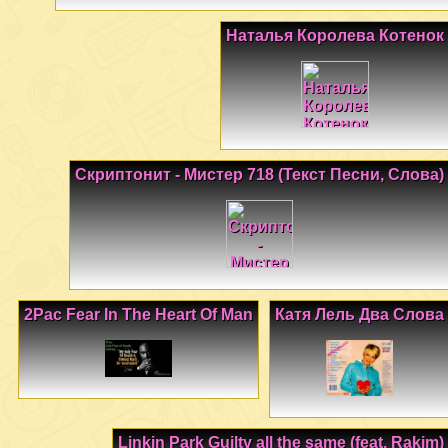
Наталья Королева Котенок
Скриптонит - Мистер 718 (Текст Песни, Слова)
2Pac Fear In The Heart Of Man
Катя Лель Два Слова
Linkin Park Guilty all the same (feat. Rakim)