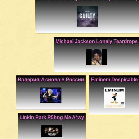
Michael Jackson Lonely Teardrops
Валерия И снова в России
Eminem Despicable
Linkin Park P5hng Me A*wy