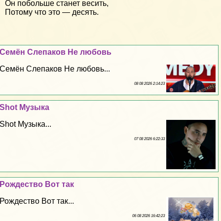
Он побольше станет весить,
Потому что это — десять.
Семён Слепаков Не любовь
Семён Слепаков Не любовь...
08 08 2026 2:14:23
Shot Музыка
Shot Музыка...
07 08 2026 6:22:33
Рождество Вот так
Рождество Вот так...
06 08 2026 16:42:23