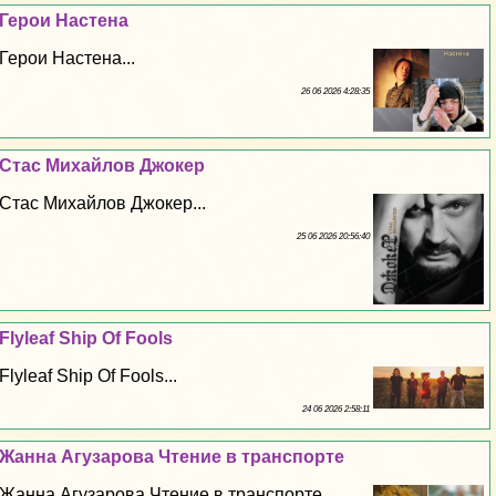
Герои Настена
Герои Настена...
26 06 2026 4:28:35
Стас Михайлов Джокер
Стас Михайлов Джокер...
25 06 2026 20:56:40
Flyleaf Ship Of Fools
Flyleaf Ship Of Fools...
24 06 2026 2:58:11
Жанна Агузарова Чтение в трaнcпорте
Жанна Агузарова Чтение в трaнcпорте...