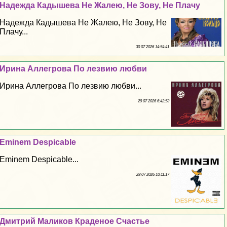
Надежда Кадышева Не Жалею, Не Зову, Не Плачу
Надежда Кадышева Не Жалею, Не Зову, Не
Плачу...
30 07 2026 14:54:41
Ирина Аллегрова По лезвию любви
Ирина Аллегрова По лезвию любви...
29 07 2026 6:42:53
Eminem Despicable
Eminem Despicable...
28 07 2026 10:11:17
Дмитрий Маликов Краденое Счастье