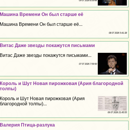
09 07 2026 8:59:48
Машина Времени Он был старше её
Машина Времени Он был старше её...
08 07 2026 5:41:38
Витас Даже звезды покажутся письмами
Витас Даже звезды покажутся письмами...
07 07 2026 7:59:50
Король и Шут Новая пирожковая (Ария благородной
толпы)
Король и Шут Новая пирожковая (Ария
благородной толпы)...
06 07 2026 21:45:55
Валерия Птица-разлука