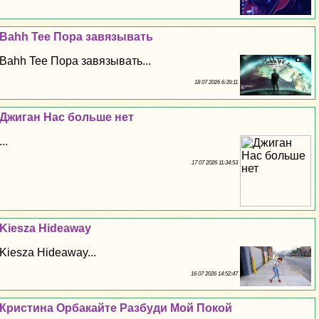
Bahh Tee Пора завязывать
Bahh Tee Пора завязывать...
18 07 2026 6:39:11
Джиган Нас больше нет
...
17 07 2026 11:34:53
Kiesza Hideaway
Kiesza Hideaway...
16 07 2026 14:52:47
Кристина Орбакайте Разбуди Мой Покой