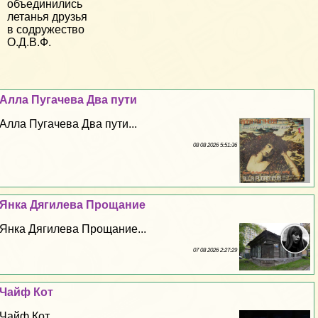
объединились
летанья друзья
в содружество
О.Д.В.Ф.
Алла Пугачева Два пути
Алла Пугачева Два пути...
08 08 2026 5:51:36
Янка Дягилева Прощание
Янка Дягилева Прощание...
07 08 2026 2:27:29
Чайф Кот
Чайф Кот...