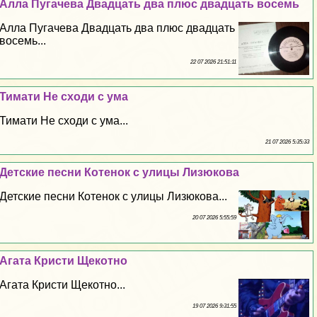
Алла Пугачева Двадцать два плюс двадцать восемь
Алла Пугачева Двадцать два плюс двадцать
восемь...
22 07 2026 21:51:11
Тимати Не сходи с ума
Тимати Не сходи с ума...
21 07 2026 5:35:33
Детские песни Котенок с улицы Лизюкова
Детские песни Котенок с улицы Лизюкова...
20 07 2026 5:55:59
Агата Кристи Щекотно
Агата Кристи Щекотно...
19 07 2026 9:31:55