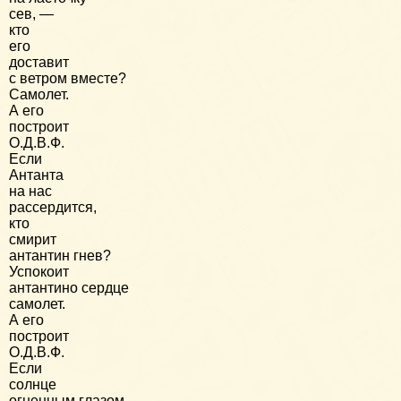
сев, —
кто
его
доставит
с ветром вместе?
Самолет.
А его
построит
О.Д.В.Ф.
Если
Антанта
на нас
рассердится,
кто
смирит
антантин гнев?
Успокоит
антантино сердце
самолет.
А его
построит
О.Д.В.Ф.
Если
солнце
огненным глазом