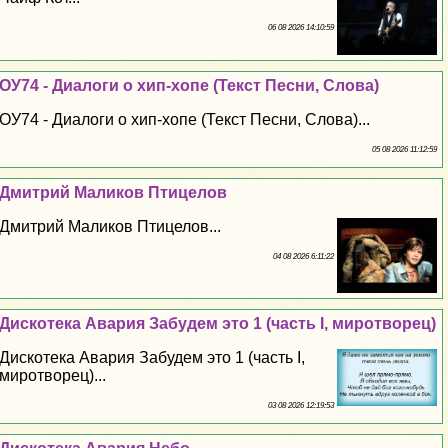
06 08 2026 14:10:59
ОУ74 - Диалоги о хип-хопе (Текст Песни, Слова)
ОУ74 - Диалоги о хип-хопе (Текст Песни, Слова)...
05 08 2026 11:12:59
Дмитрий Маликов Птицелов
Дмитрий Маликов Птицелов...
04 08 2026 6:11:22
Дискотека Авария Забудем это 1 (часть I, миротворец)
Дискотека Авария Забудем это 1 (часть I,
миротворец)...
03 08 2026 12:19:53