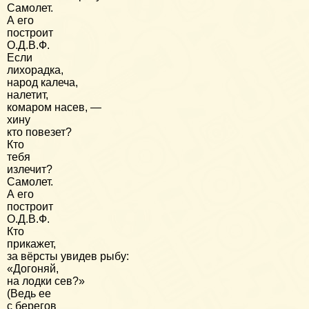
Самолет.
А его
построит
О.Д.В.Ф.
Если
лихорадка,
народ калеча,
налетит,
комаром насев, —
хину
кто повезет?
Кто
тебя
излечит?
Самолет.
А его
построит
О.Д.В.Ф.
Кто
прикажет,
за вёрсты увидев рыбу:
«Догоняй,
на лодки сев?»
(Ведь ее
с берегов