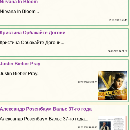
Nirvana In Bloom
Nirvana In Bloom...
25 06 2026 9:56:47
Кристина Орбакайте Догони
Кристина Орбакайте Догони...
24 06 2026 14:21:13
Justin Bieber Pray
Justin Bieber Pray...
23 06 2026 13:11:26
Александр Розенбаум Вальс 37-го года
Александр Розенбаум Вальс 37-го года...
22 06 2026 19:22:35