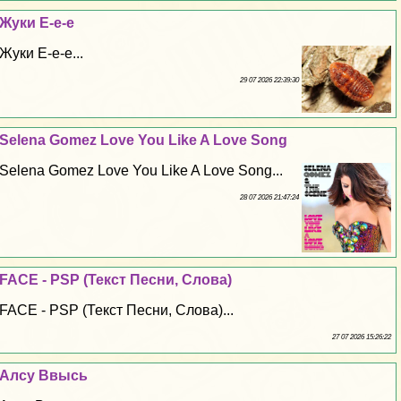
Жуки Е-е-е
Жуки Е-е-е...
29 07 2026 22:39:30
Selena Gomez Love You Like A Love Song
Selena Gomez Love You Like A Love Song...
28 07 2026 21:47:24
FACE - PSP (Текст Песни, Слова)
FACE - PSP (Текст Песни, Слова)...
27 07 2026 15:26:22
Алсу Ввысь